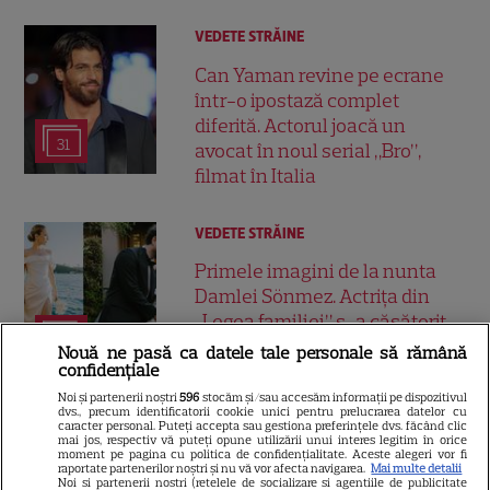
VEDETE STRĂINE
Can Yaman revine pe ecrane
într-o ipostază complet
diferită. Actorul joacă un
31
avocat în noul serial „Bro”,
filmat în Italia
VEDETE STRĂINE
Primele imagini de la nunta
Damlei Sönmez. Actrița din
„Legea familiei” s-a căsătorit
13
într-o ceremonie discretă la
Nouă ne pasă ca datele tale personale să rămână
confidențiale
Istanbul
Noi și partenerii noștri
596
stocăm și/sau accesăm informații pe dispozitivul
dvs., precum identificatorii cookie unici pentru prelucrarea datelor cu
caracter personal. Puteți accepta sau gestiona preferințele dvs. făcând clic
mai jos, respectiv vă puteți opune utilizării unui interes legitim în orice
moment pe pagina cu politica de confidențialitate. Aceste alegeri vor fi
raportate partenerilor noștri și nu vă vor afecta navigarea.
Mai multe detalii
Noi si partenerii nostri (retelele de socializare si agentiile de publicitate