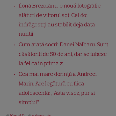
Ilona Brezoianu, o nouă fotografie
alături de viitorul soț. Cei doi
îndrăgostiți au stabilit deja data
nunții
Cum arată socrii Danei Nălbaru. Sunt
căsătoriți de 50 de ani, dar se iubesc
la fel ca în prima zi
Cea mai mare dorință a Andreei
Marin. Are legătură cu fiica
adolescentă: „Asta visez, pur și
simplu!”
Kanal D
o dragoste