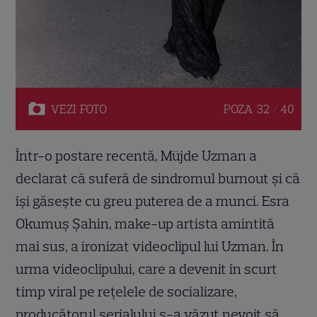
VEZI
FOTO
POZA
32 / 40
Într-o postare recentă, Müjde Uzman a
declarat că suferă de sindromul burnout și că
își găsește cu greu puterea de a munci. Esra
Okumuș Șahin, make-up artista amintită
mai sus, a ironizat videoclipul lui Uzman. În
urma videoclipului, care a devenit în scurt
timp viral pe rețelele de socializare,
producătorul serialului s-a văzut nevoit să