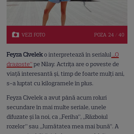
VEZI
FOTO
POZA
24 / 40
Feyza Civelek
o interpretează în serialul
„O
dragoste”
pe Nilay. Actrița are o poveste de
viață interesantă și, timp de foarte mulți ani,
s-a luptat cu kilogramele în plus.
Feyza Civelek a avut până acum roluri
secundare în mai multe seriale, unele
difuzate și la noi, ca „Feriha”, „Războiul
rozelor” sau „Jumătatea mea mai bună”. A