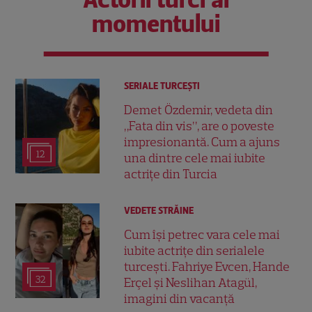
momentului
SERIALE TURCEŞTI
Demet Özdemir, vedeta din
„Fata din vis”, are o poveste
impresionantă. Cum a ajuns
12
una dintre cele mai iubite
actrițe din Turcia
VEDETE STRĂINE
Cum își petrec vara cele mai
iubite actrițe din serialele
turcești. Fahriye Evcen, Hande
32
Erçel și Neslihan Atagül,
imagini din vacanță