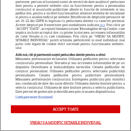
ARTICOLE PARTENERI
partenere, precum si furnizorii nostri de servicii de date analitice) prelucram
date pentru a permite website-ului sa functioneze, pentru a personaliza
continutul si anunturile publicitare afisate in functie de interesele si/sau
profilul dvs., pentru a va oferi functionalitati aferente retelelor de socializare
si pentru a analiza traficul pe website. Beneficiati de drepturile prevazute de
art. 15-22 din GDPR in legatura cu prelucrarea datelor cu caracter personal.
Aceste drepturi pot fi exercitate prin modalitatea indicata
aici
. Prin click pe
Tragedia înfiorătoare a
“ACCEPT TOATE”, acceptati folosirea tuturor Tehnologiilor de tip Cookie, care
implica inclusiv acceptul dvs. cu privire la stocarea/accesarea informatiilor
momentului în România!
de catre Vendor-ii cu care colaboram. Prin click pe “VREAU SA MODIFIC
SETARILE INDIVIDUAL” puteti schimba preferintele in mod individual, mai
Artista noastră și-a luat Adio
putin cele legate de cookie strict necesare pentru functionarea website-
ului.
pe Facebook și a murit! Am
Atât noi, cât și partenerii noștri prelucrăm datele pentru a oferi:
aflat chiar acum și nu ne mai
Măsurarea performanței reclamelor. Utilizarea profilurilor pentru selectarea
conținutului personalizat. Stocarea și/sau accesarea informațiilor de pe un
revenim din șoc! Ce i s-a
dispozitiv. Dezvoltarea și îmbunătățirea serviciilor. Crearea profilurilor de
conținut personalizat. Utilizarea profilurilor pentru selectarea publicității
întâmplat este crunt
personalizate. Crearea profilurilor pentru publicitate personalizată.
Măsurarea performanței conținutului. Înțelegerea publicului prin statistici
sau combinații de date din surse diferite. Utilizarea datelor limitate pentru a
selecta conținutul. Utilizarea de date limitate pentru a selecta publicitatea.
Atenție! Poți primi bani de la
Date precise de geolocație și identificarea prin scanarea dispozitivului.
Listă parteneri (furnizori)
stat dacă-ți îngrijești părinții,
bunicii sau pe cineva vârstnic
ACCEPT TOATE
din familie. Acum s-a decis!
Cum trebuie să procedezi
VREAU SA MODIFIC SETARILE INDIVIDUAL