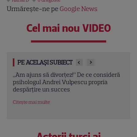
Urmărește-ne pe
Google News
Cel mai nou VIDEO
PE ACELAȘI SUBIECT
deră
Eva Pavel nu ia vacanță! Realizatoarea
Trau
emisiunii „Apel la Consilier” pregătește
drag
un nou sezon intens la Kanal D
marc
Citește mai multe
Citeș
Actorii turci ai