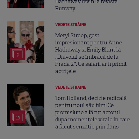
Hathaway revin la revista
Runway
VEDETE STRĂINE
Meryl Streep, gest
impresionant pentru Anne
Hathaway și Emily Blunt la
9
„Diavolul se îmbracă de la
Prada 2”. Ce salarii ar fi primit
actrițele
VEDETE STRĂINE
Tom Holland, decizie radicală
pentru noul său film! Ce
promisiune a făcut actorul
13
după momentele virale în care
a făcut senzație prin dans