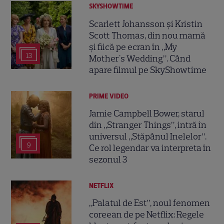
SKYSHOWTIME
Scarlett Johansson și Kristin
Scott Thomas, din nou mamă
și fiică pe ecran în „My
13
Mother's Wedding”. Când
apare filmul pe SkyShowtime
PRIME VIDEO
Jamie Campbell Bower, starul
din „Stranger Things”, intră în
universul „Stăpânul Inelelor”.
9
Ce rol legendar va interpreta în
sezonul 3
NETFLIX
„Palatul de Est”, noul fenomen
coreean de pe Netflix: Regele