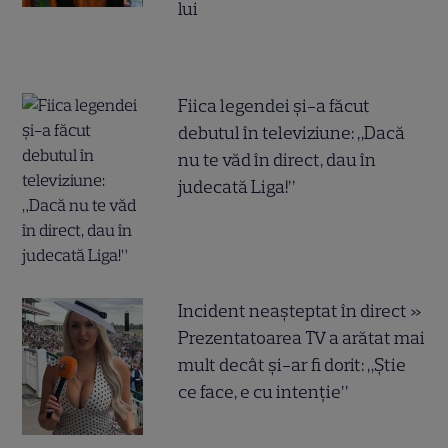
lui
Fiica legendei și-a făcut
debutul în televiziune: „Dacă
nu te văd în direct, dau în
judecată Liga!”
Incident neașteptat în direct »
Prezentatoarea TV a arătat mai
mult decât și-ar fi dorit: „Știe
ce face, e cu intenție”