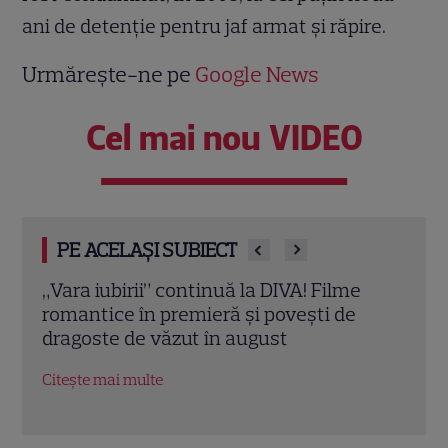
ani de detenţie pentru jaf armat şi răpire.
Urmărește-ne pe
Google News
Cel mai nou VIDEO
PE ACELAȘI SUBIECT
Eva Pavel a început filmările pentru noul
Echip
sezon „Apel la consilier”. Ce pregătește
Ce p
la Kanal D
conc
Citește mai multe
Citeș