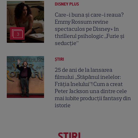
DISNEY PLUS
Care-i buna și care-i reaua?
Emmy Rossum revine
spectaculos pe Disney+ în
3
thrillerul psihologic „Furie și
seducție”
ȘTIRI
25 de ani de la lansarea
filmului „Stăpânul inelelor:
Frăția Inelului”! Cum a creat
Peter Jackson una dintre cele
mai iubite producții fantasy din
istorie
ŞTIRI