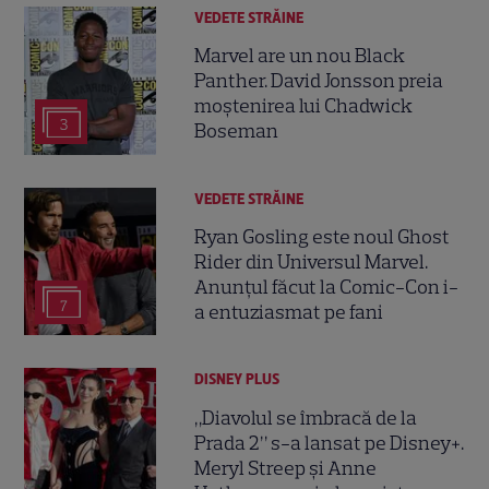
VEDETE STRĂINE
Marvel are un nou Black
Panther. David Jonsson preia
moștenirea lui Chadwick
3
Boseman
VEDETE STRĂINE
Ryan Gosling este noul Ghost
Rider din Universul Marvel.
Anunțul făcut la Comic-Con i-
7
a entuziasmat pe fani
DISNEY PLUS
„Diavolul se îmbracă de la
Prada 2” s-a lansat pe Disney+.
Meryl Streep și Anne