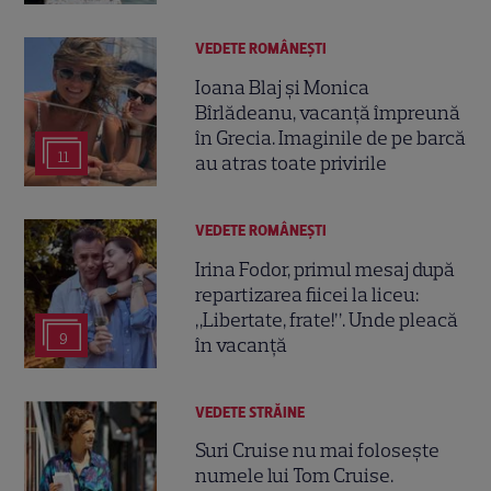
VEDETE ROMÂNEŞTI
Ioana Blaj și Monica
Bîrlădeanu, vacanță împreună
în Grecia. Imaginile de pe barcă
11
au atras toate privirile
VEDETE ROMÂNEŞTI
Irina Fodor, primul mesaj după
repartizarea fiicei la liceu:
„Libertate, frate!”. Unde pleacă
9
în vacanță
VEDETE STRĂINE
Suri Cruise nu mai folosește
numele lui Tom Cruise.