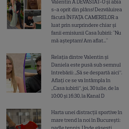
Valentin A DEVASTAT-O și abia
s-a oprit din plâns! Dezvăluirea
făcută ÎN FAȚA CAMERELOR a
luat prin surprindere chiar și
fanii emisiunii Casa Iubirii: "Nu
mă așteptam! Am aflat..."
Relația dintre Valentin și
Daniela este pusă sub semnul
întrebării: „Să se despartă aici”.
Aflați ce se va întâmpla în
„Casa iubirii”, joi, 30 iulie, de la
10:00 și 16:30, la Kanal D
Harta unei distracții sportive în
mare trend la noi în București:
padle tennis. Unde găsești