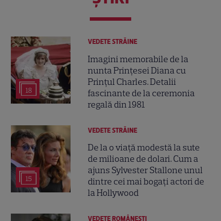
VEDETE STRĂINE
Imagini memorabile de la
nunta Prințesei Diana cu
Prințul Charles. Detalii
18
fascinante de la ceremonia
regală din 1981
VEDETE STRĂINE
De la o viață modestă la sute
de milioane de dolari. Cum a
ajuns Sylvester Stallone unul
15
dintre cei mai bogați actori de
la Hollywood
VEDETE ROMÂNEŞTI