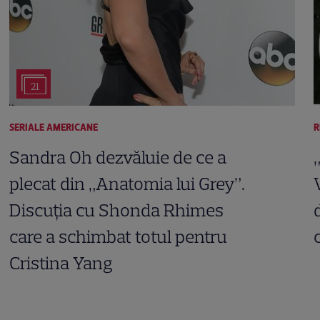
21
SERIALE AMERICANE
R
Sandra Oh dezvăluie de ce a
plecat din „Anatomia lui Grey”.
Discuția cu Shonda Rhimes
care a schimbat totul pentru
Cristina Yang