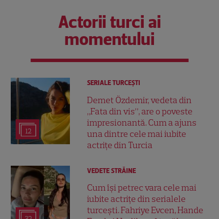
Actorii turci ai
momentului
SERIALE TURCEŞTI
Demet Özdemir, vedeta din
„Fata din vis”, are o poveste
impresionantă. Cum a ajuns
12
una dintre cele mai iubite
actrițe din Turcia
VEDETE STRĂINE
Cum își petrec vara cele mai
iubite actrițe din serialele
turcești. Fahriye Evcen, Hande
32