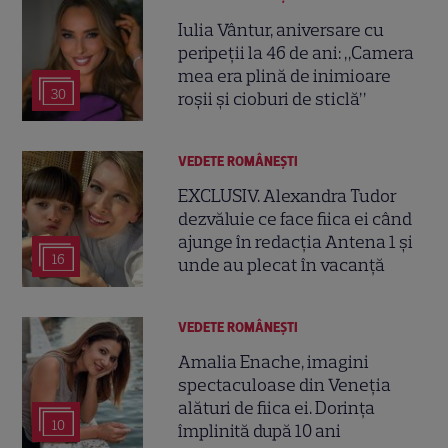
Iulia Vântur, aniversare cu
peripeții la 46 de ani: „Camera
mea era plină de inimioare
30
roșii și cioburi de sticlă”
VEDETE ROMÂNEŞTI
EXCLUSIV. Alexandra Tudor
dezvăluie ce face fiica ei când
ajunge în redacția Antena 1 și
16
unde au plecat în vacanță
VEDETE ROMÂNEŞTI
Amalia Enache, imagini
spectaculoase din Veneția
alături de fiica ei. Dorința
10
împlinită după 10 ani