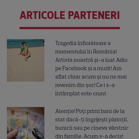
ARTICOLE PARTENERI
Tragedia înfiorătoare a
momentului în România!
Artista noastră și-a luat Adio
pe Facebook și a murit! Am
aflat chiar acum și nu ne mai
revenim din șoc! Ce i s-a
întâmplat este crunt
Atenție! Poți primi bani de la
stat dacă-ți îngrijești părinții,
bunicii sau pe cineva vârstnic
din familie. Acum s-a decis!