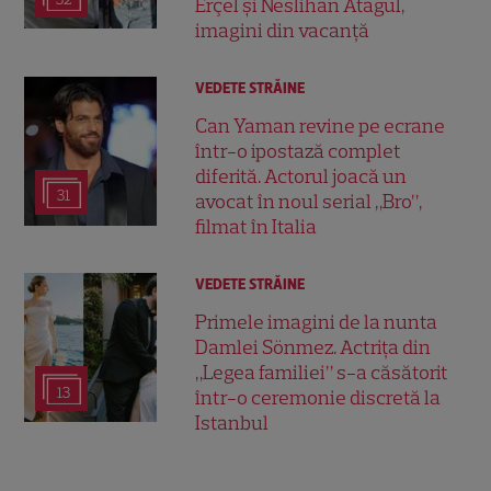
Erçel și Neslihan Atagül,
imagini din vacanță
VEDETE STRĂINE
Can Yaman revine pe ecrane
într-o ipostază complet
diferită. Actorul joacă un
31
avocat în noul serial „Bro”,
filmat în Italia
VEDETE STRĂINE
Primele imagini de la nunta
Damlei Sönmez. Actrița din
„Legea familiei” s-a căsătorit
13
într-o ceremonie discretă la
Istanbul