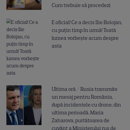
Cum trebuie să procedezi
E oficial! Ce a decis Ilie Bolojan,
cu puțin timp în urmă! Toată
lumea vorbește acum despre
asta
Ultima oră / Rusia transmite
un mesaj pentru România,
după incidentele cu drone, din
ultima perioadă. Maria
Zaharova, purtătoarea de
cuvânt a Ministerului rus de