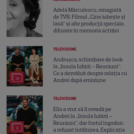
Adela Mărculescu, omagiată
de TVR. Filmul „Cine iubește și
lasă” și alte producții speciale,
difuzate în memoria actriței
TELEVIZIUNE
Andrușca, schimbare de look
la „Insula Iubirii – Reuniuni”.
Ce a dezvăluit despre relația cu
19
Andrei după emisiune
TELEVIZIUNE
Ella a vrut să îl revadă pe
Andrei la „Insula Iubirii –
Reuniuni”, dar fostul logodnic
9
a refuzat întâlnirea. Explicația