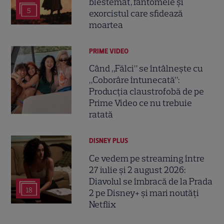
blestemat, fantomele și
5
exorcistul care sfidează
moartea
PRIME VIDEO
Când „Fălci” se întâlnește cu
„Coborâre întunecată”:
Producția claustrofobă de pe
Prime Video ce nu trebuie
ratată
DISNEY PLUS
Ce vedem pe streaming între
27 iulie și 2 august 2026:
Diavolul se îmbracă de la Prada
18
2 pe Disney+ și mari noutăți
Netflix