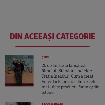
DIN ACEEAȘI CATEGORIE
ȘTIRI
25 de ani de la lansarea
filmului „Stăpânul inelelor:
Frăția Inelului”! Cum a creat
Peter Jackson una dintre cele
mai iubite producții fantasy din
istorie
RECOMANDĂRI