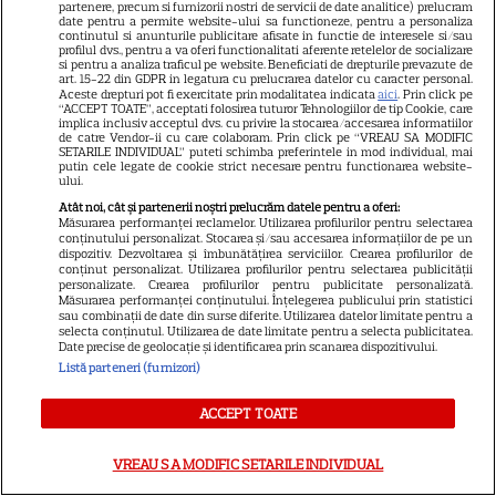
Discuția cu Shonda Rhimes
partenere, precum si furnizorii nostri de servicii de date analitice) prelucram
date pentru a permite website-ului sa functioneze, pentru a personaliza
continutul si anunturile publicitare afisate in functie de interesele si/sau
care a schimbat totul pentru
profilul dvs., pentru a va oferi functionalitati aferente retelelor de socializare
si pentru a analiza traficul pe website. Beneficiati de drepturile prevazute de
Cristina Yang
art. 15-22 din GDPR in legatura cu prelucrarea datelor cu caracter personal.
Aceste drepturi pot fi exercitate prin modalitatea indicata
aici
. Prin click pe
“ACCEPT TOATE”, acceptati folosirea tuturor Tehnologiilor de tip Cookie, care
implica inclusiv acceptul dvs. cu privire la stocarea/accesarea informatiilor
de catre Vendor-ii cu care colaboram. Prin click pe “VREAU SA MODIFIC
SETARILE INDIVIDUAL” puteti schimba preferintele in mod individual, mai
putin cele legate de cookie strict necesare pentru functionarea website-
ului.
ARTICOLE PARTENERI
Atât noi, cât și partenerii noștri prelucrăm datele pentru a oferi:
Măsurarea performanței reclamelor. Utilizarea profilurilor pentru selectarea
conținutului personalizat. Stocarea și/sau accesarea informațiilor de pe un
dispozitiv. Dezvoltarea și îmbunătățirea serviciilor. Crearea profilurilor de
conținut personalizat. Utilizarea profilurilor pentru selectarea publicității
personalizate. Crearea profilurilor pentru publicitate personalizată.
La ce ajută ceaiul din frunze de
Măsurarea performanței conținutului. Înțelegerea publicului prin statistici
sau combinații de date din surse diferite. Utilizarea datelor limitate pentru a
nuc și cum se prepară
selecta conținutul. Utilizarea de date limitate pentru a selecta publicitatea.
Date precise de geolocație și identificarea prin scanarea dispozitivului.
Listă parteneri (furnizori)
ACCEPT TOATE
Luna plină din 29 iulie
VREAU SA MODIFIC SETARILE INDIVIDUAL
deschide un nou capitol. Este