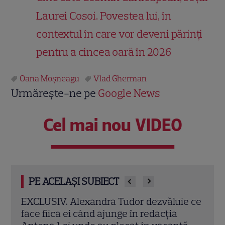
Laurei Cosoi. Povestea lui, în
contextul în care vor deveni părinți
pentru a cincea oară în 2026
Oana Moșneagu
Vlad Gherman
Urmărește-ne pe
Google News
Cel mai nou VIDEO
PE ACELAȘI SUBIECT
e ce
Amalia Enache, imagini spectaculoase
Ioan
din Veneția alături de fiica ei. Dorința
împr