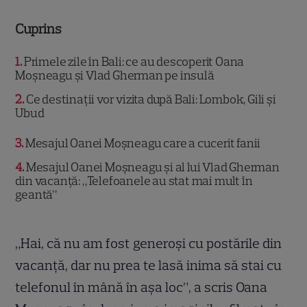
Cuprins
1
Primele zile în Bali: ce au descoperit Oana
Moșneagu și Vlad Gherman pe insulă
2
Ce destinații vor vizita după Bali: Lombok, Gili și
Ubud
3
Mesajul Oanei Moșneagu care a cucerit fanii
4
Mesajul Oanei Moșneagu și al lui Vlad Gherman
din vacanță: „Telefoanele au stat mai mult în
geantă”
„Hai, că nu am fost generoși cu postările din
vacanță, dar nu prea te lasă inima să stai cu
telefonul în mână în așa loc”, a scris Oana