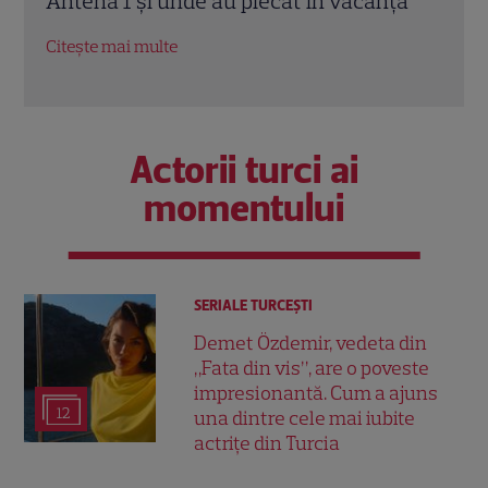
ță
împlinită după 10 ani
barc
Citește mai multe
Citeș
Actorii turci ai
momentului
SERIALE TURCEŞTI
Demet Özdemir, vedeta din
„Fata din vis”, are o poveste
impresionantă. Cum a ajuns
12
una dintre cele mai iubite
actrițe din Turcia