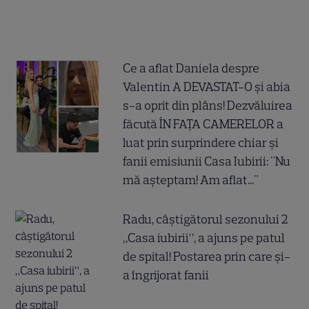
Ce a aflat Daniela despre
Valentin A DEVASTAT-O și abia
s-a oprit din plâns! Dezvăluirea
făcută ÎN FAȚA CAMERELOR a
luat prin surprindere chiar și
fanii emisiunii Casa Iubirii: "Nu
mă așteptam! Am aflat..."
Radu, câștigătorul sezonului 2
„Casa iubirii”, a ajuns pe patul
de spital! Postarea prin care și-
a îngrijorat fanii