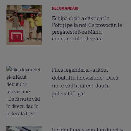
RECOMANDĂRI
Echipa roșie a câștigat la
Poftiți pe la noi! Ce provocări le
pregătește Nea Mărin
3
concurenților diseară
Fiica legendei și-a făcut
debutul în televiziune: „Dacă
nu te văd în direct, dau în
judecată Liga!”
Incident neașteptat în direct »