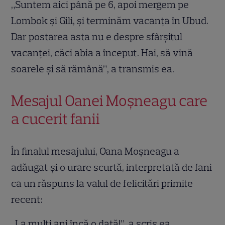
„Suntem aici până pe 6, apoi mergem pe
Lombok și Gili, și terminăm vacanța în Ubud.
Dar postarea asta nu e despre sfârșitul
vacanței, căci abia a început. Hai, să vină
soarele și să rămână”, a transmis ea.
Mesajul Oanei Moșneagu care
a cucerit fanii
În finalul mesajului, Oana Moșneagu a
adăugat și o urare scurtă, interpretată de fani
ca un răspuns la valul de felicitări primite
recent:
„La mulți ani încă o dată!”, a scris ea.