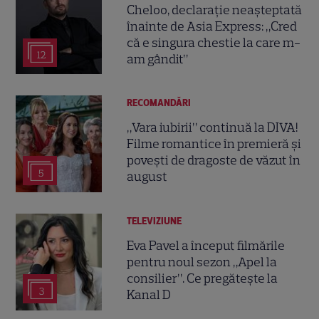
Cheloo, declarație neașteptată
înainte de Asia Express: „Cred
că e singura chestie la care m-
12
am gândit”
RECOMANDĂRI
„Vara iubirii” continuă la DIVA!
Filme romantice în premieră și
povești de dragoste de văzut în
5
august
TELEVIZIUNE
Eva Pavel a început filmările
pentru noul sezon „Apel la
consilier”. Ce pregătește la
3
Kanal D