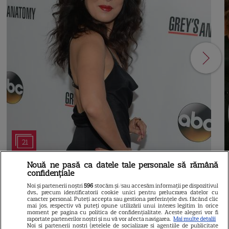
21
Nouă ne pasă ca datele tale personale să rămână
SERIALE AMERICANE
R
confidențiale
Noi și partenerii noștri
596
stocăm și/sau accesăm informații pe dispozitivul
Sandra Oh dezvăluie de ce a
dvs., precum identificatorii cookie unici pentru prelucrarea datelor cu
caracter personal. Puteți accepta sau gestiona preferințele dvs. făcând clic
mai jos, respectiv vă puteți opune utilizării unui interes legitim în orice
plecat din „Anatomia lui Grey”.
moment pe pagina cu politica de confidențialitate. Aceste alegeri vor fi
raportate partenerilor noștri și nu vă vor afecta navigarea.
Mai multe detalii
Noi si partenerii nostri (retelele de socializare si agentiile de publicitate