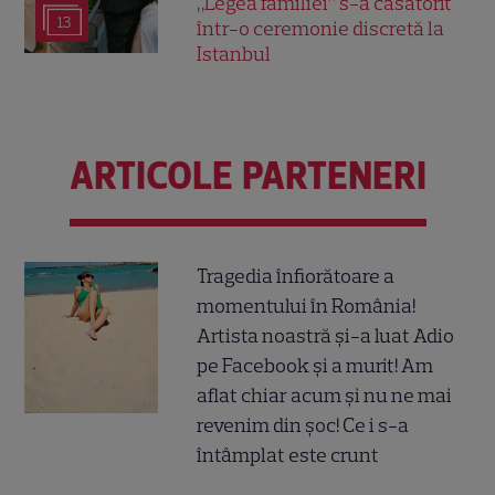
„Legea familiei” s-a căsătorit
13
într-o ceremonie discretă la
Istanbul
ARTICOLE PARTENERI
Tragedia înfiorătoare a
momentului în România!
Artista noastră și-a luat Adio
pe Facebook și a murit! Am
aflat chiar acum și nu ne mai
revenim din șoc! Ce i s-a
întâmplat este crunt