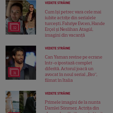
VEDETE STRĂINE
Cum își petrec vara cele mai
iubite actrițe din serialele
turcești. Fahriye Evcen, Hande
32
Erçel și Neslihan Atagül,
imagini din vacanță
VEDETE STRĂINE
Can Yaman revine pe ecrane
într-o ipostază complet
diferită. Actorul joacă un
31
avocat în noul serial „Bro”,
filmat în Italia
VEDETE STRĂINE
Primele imagini de la nunta
Damlei Sönmez. Actrița din