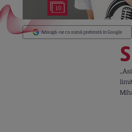
10
Adaugă-ne ca sursă preferată în Google
S
„Asi
limi
Miha