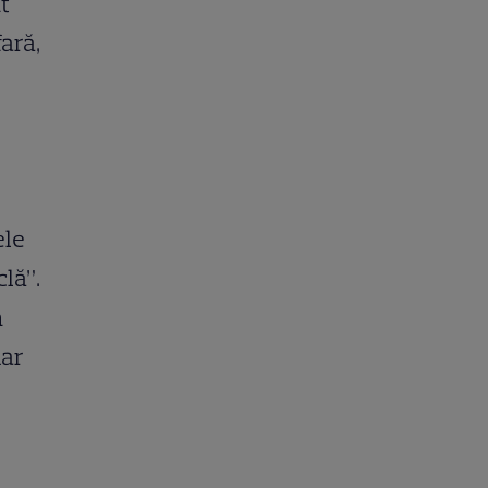
t
ară,
ele
clă”.
n
dar