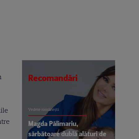
n
Recomandări
ile
Vedete româneşti
ntre
Magda Pălimariu,
sărbătoare dublă alături de