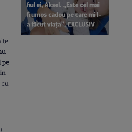
fiul ei, Aksel. „Este cel mai
frumos cadou pe care mi l-
a făcut viața”. EXCLUSIV
lte
 au
i pe
din
 cu
i
!