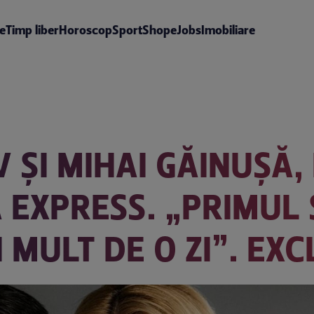
te
Timp liber
Horoscop
Sport
Shop
eJobs
Imobiliare
ȘI MIHAI GĂINUȘĂ, 
 EXPRESS. „PRIMUL 
 MULT DE O ZI”. EXC