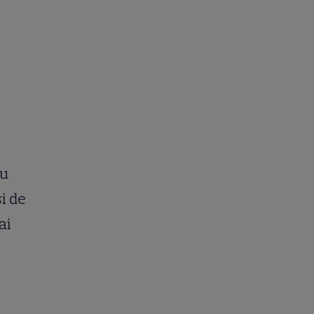
cu
i de
ai