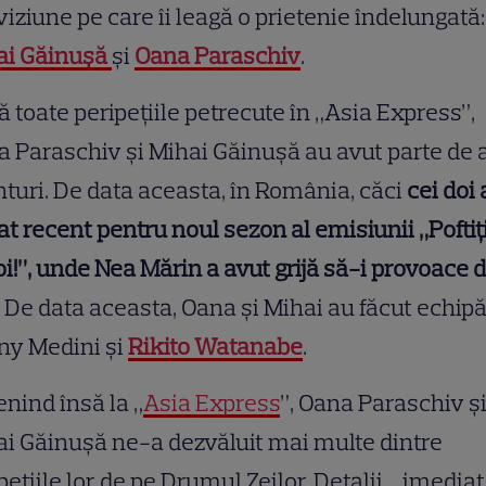
viziune pe care îi leagă o prietenie îndelungată:
ai Găinușă
și
Oana Paraschiv
.
 toate peripețiile petrecute în „Asia Express”,
 Paraschiv și Mihai Găinușă au avut parte de a
turi. De data aceasta, în România, căci
cei doi
at recent pentru noul sezon al emisiunii „Poftiț
oi!”, unde Nea Mărin a avut grijă să-i provoace 
De data aceasta, Oana și Mihai au făcut echipă
ny Medini și
Rikito Watanabe
.
nind însă la „
Asia Express
”, Oana Paraschiv ș
i Găinușă ne-a dezvăluit mai multe dintre
pețiile lor de pe Drumul Zeilor. Detalii… imediat 