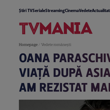
Știri TV
Seriale
Streaming
Cinema
Vedete
Actualita
Homepage
/
Vedete româneşti
OANA PARASCHIV 
VIAȚĂ DUPĂ ASIA
AM REZISTAT MAI