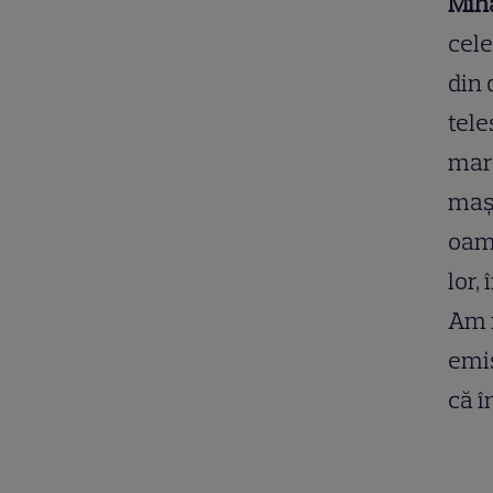
Miha
cele
din 
tele
mare
mași
oame
lor,
Am m
emis
că î