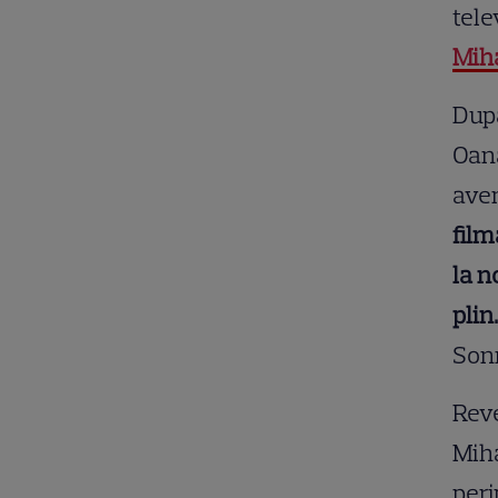
tele
Mih
După
Oana
aven
film
la n
plin.
Son
Reve
Miha
peri