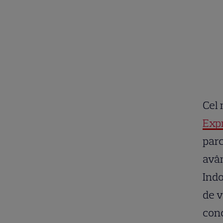
Cel 
Exp
parc
avân
Indo
de v
con