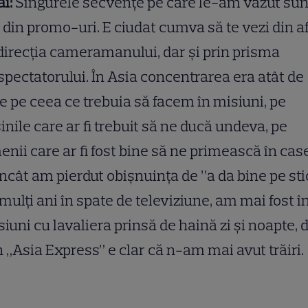
i:
Singurele secvențe pe care le-am văzut sun
 din promo-uri. E ciudat cumva să te vezi din af
direcția cameramanului, dar și prin prisma
spectatorului. În Asia concentrarea era atât de
 pe ceea ce trebuia să facem în misiuni, pe
nile care ar fi trebuit să ne ducă undeva, pe
nii care ar fi fost bine să ne primească în cas
 încât am pierdut obișnuința de ”a da bine pe sti
ulți ani în spate de televiziune, am mai fost î
iuni cu lavaliera prinsă de haină zi și noapte, 
n „Asia Express” e clar că n-am mai avut trăiri.