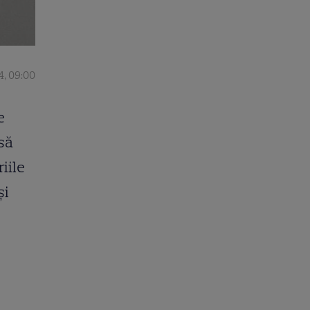
4, 09:00
e
să
iile
și