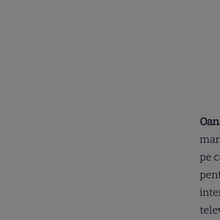
Oan
mari
pe c
pent
inte
tele