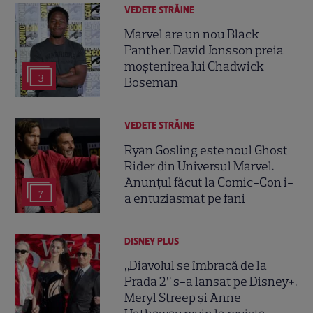
VEDETE STRĂINE
Marvel are un nou Black
Panther. David Jonsson preia
moștenirea lui Chadwick
3
Boseman
VEDETE STRĂINE
Ryan Gosling este noul Ghost
Rider din Universul Marvel.
Anunțul făcut la Comic-Con i-
7
a entuziasmat pe fani
DISNEY PLUS
„Diavolul se îmbracă de la
Prada 2” s-a lansat pe Disney+.
Meryl Streep și Anne