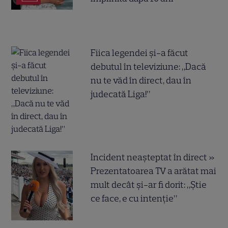
Fiica legendei și-a făcut
debutul în televiziune: „Dacă
nu te văd în direct, dau în
judecată Liga!”
Incident neașteptat în direct »
Prezentatoarea TV a arătat mai
mult decât și-ar fi dorit: „Știe
ce face, e cu intenție”