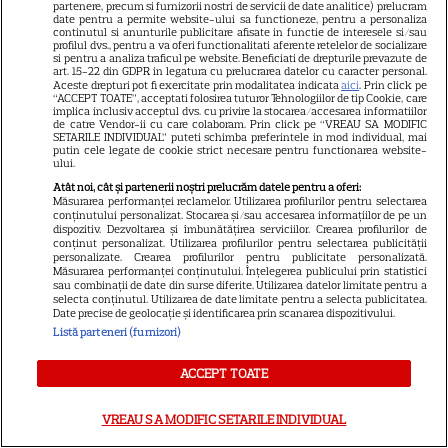
partenere, precum si furnizorii nostri de servicii de date analitice) prelucram
date pentru a permite website-ului sa functioneze, pentru a personaliza
continutul si anunturile publicitare afisate in functie de interesele si/sau
profilul dvs., pentru a va oferi functionalitati aferente retelelor de socializare
VEDETE STRĂINE
si pentru a analiza traficul pe website. Beneficiati de drepturile prevazute de
art. 15-22 din GDPR in legatura cu prelucrarea datelor cu caracter personal.
Imagini memorabile de la
Aceste drepturi pot fi exercitate prin modalitatea indicata
aici
. Prin click pe
“ACCEPT TOATE”, acceptati folosirea tuturor Tehnologiilor de tip Cookie, care
nunta Prințesei Diana cu
implica inclusiv acceptul dvs. cu privire la stocarea/accesarea informatiilor
Prințul Charles. Detalii
de catre Vendor-ii cu care colaboram. Prin click pe “VREAU SA MODIFIC
SETARILE INDIVIDUAL” puteti schimba preferintele in mod individual, mai
18
fascinante de la ceremonia
putin cele legate de cookie strict necesare pentru functionarea website-
ului.
regală din 1981
Atât noi, cât și partenerii noștri prelucrăm datele pentru a oferi:
Măsurarea performanței reclamelor. Utilizarea profilurilor pentru selectarea
conținutului personalizat. Stocarea și/sau accesarea informațiilor de pe un
TELEVIZIUNE
dispozitiv. Dezvoltarea și îmbunătățirea serviciilor. Crearea profilurilor de
conținut personalizat. Utilizarea profilurilor pentru selectarea publicității
Amendă de 4 milioane de euro
personalizate. Crearea profilurilor pentru publicitate personalizată.
Măsurarea performanței conținutului. Înțelegerea publicului prin statistici
pentru PRO TV. Compania
sau combinații de date din surse diferite. Utilizarea datelor limitate pentru a
selecta conținutul. Utilizarea de date limitate pentru a selecta publicitatea.
anunță că va contesta decizia
Date precise de geolocație și identificarea prin scanarea dispozitivului.
Consiliului Concurenței
Listă parteneri (furnizori)
ACCEPT TOATE
VEDETE STRĂINE
VREAU SA MODIFIC SETARILE INDIVIDUAL
De la o viață modestă la sute