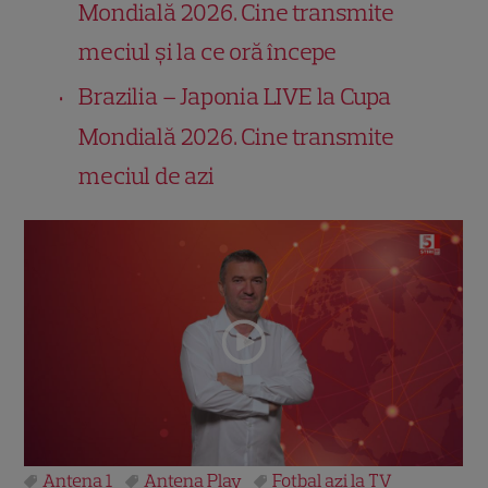
Mondială 2026. Cine transmite
meciul și la ce oră începe
Brazilia – Japonia LIVE la Cupa
Mondială 2026. Cine transmite
meciul de azi
Antena 1
Antena Play
Fotbal azi la TV