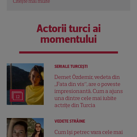
Citește mai multe
Actorii turci ai
momentului
SERIALE TURCEŞTI
Demet Özdemir, vedeta din
„Fata din vis”, are o poveste
impresionantă. Cum a ajuns
12
una dintre cele mai iubite
actrițe din Turcia
VEDETE STRĂINE
Cum își petrec vara cele mai