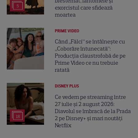
blestemat, fantomele și
5
exorcistul care sfidează
moartea
PRIME VIDEO
Când „Fălci” se întâlnește cu
„Coborâre întunecată”:
Producția claustrofobă de pe
Prime Video ce nu trebuie
ratată
DISNEY PLUS
Ce vedem pe streaming între
27 iulie și 2 august 2026:
Diavolul se îmbracă de la Prada
18
2 pe Disney+ și mari noutăți
Netflix