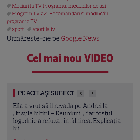
Meciuri la TV. Programul meciurilor de azi
Program TV azi: Recomandari si modificări
programe TV
sport
sport la tv
Urmărește-ne pe
Google News
Cel mai nou VIDEO
PE ACELAȘI SUBIECT
Ella a vrut să îl revadă pe Andrei la
Dinamo –
„Insula Iubirii – Reuniuni”, dar fostul
derby di
logodnic a refuzat întâlnirea. Explicația
TV confr
lui
Citește ma