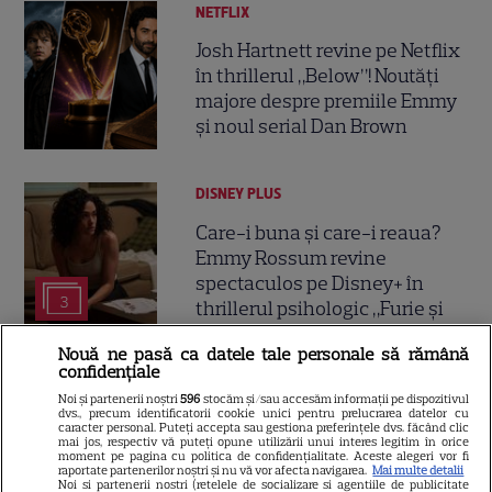
NETFLIX
Josh Hartnett revine pe Netflix
în thrillerul „Below”! Noutăți
majore despre premiile Emmy
și noul serial Dan Brown
DISNEY PLUS
Care-i buna și care-i reaua?
Emmy Rossum revine
spectaculos pe Disney+ în
3
thrillerul psihologic „Furie și
seducție”
Nouă ne pasă ca datele tale personale să rămână
confidențiale
Noi și partenerii noștri
596
stocăm și/sau accesăm informații pe dispozitivul
dvs., precum identificatorii cookie unici pentru prelucrarea datelor cu
caracter personal. Puteți accepta sau gestiona preferințele dvs. făcând clic
ŞTIRI
mai jos, respectiv vă puteți opune utilizării unui interes legitim în orice
moment pe pagina cu politica de confidențialitate. Aceste alegeri vor fi
raportate partenerilor noștri și nu vă vor afecta navigarea.
Mai multe detalii
Noi si partenerii nostri (retelele de socializare si agentiile de publicitate