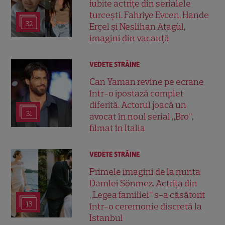
iubite actrițe din serialele
turcești. Fahriye Evcen, Hande
32
Erçel și Neslihan Atagül,
imagini din vacanță
VEDETE STRĂINE
Can Yaman revine pe ecrane
într-o ipostază complet
diferită. Actorul joacă un
31
avocat în noul serial „Bro”,
filmat în Italia
VEDETE STRĂINE
Primele imagini de la nunta
Damlei Sönmez. Actrița din
„Legea familiei” s-a căsătorit
13
într-o ceremonie discretă la
Istanbul