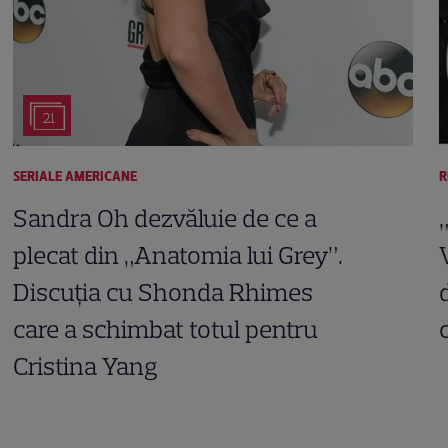
21
SERIALE AMERICANE
R
Sandra Oh dezvăluie de ce a
plecat din „Anatomia lui Grey”.
Discuția cu Shonda Rhimes
care a schimbat totul pentru
Cristina Yang