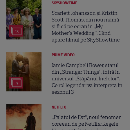
SKYSHOWTIME
Scarlett Johansson și Kristin
Scott Thomas, din nou mamă
și fiică pe ecran în „My
13
Mother's Wedding”. Când
apare filmul pe SkyShowtime
PRIME VIDEO
Jamie Campbell Bower, starul
din „Stranger Things”, intră în
universul „Stăpânul Inelelor”.
9
Ce rol legendar va interpreta în
sezonul 3
NETFLIX
„Palatul de Est”, noul fenomen
coreean de pe Netflix: Regele