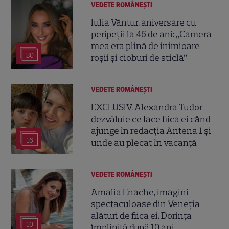
VEDETE ROMÂNEŞTI
Iulia Vântur, aniversare cu
peripeții la 46 de ani: „Camera
mea era plină de inimioare
30
roșii și cioburi de sticlă”
VEDETE ROMÂNEŞTI
EXCLUSIV. Alexandra Tudor
dezvăluie ce face fiica ei când
ajunge în redacția Antena 1 și
16
unde au plecat în vacanță
VEDETE ROMÂNEŞTI
Amalia Enache, imagini
spectaculoase din Veneția
alături de fiica ei. Dorința
10
împlinită după 10 ani