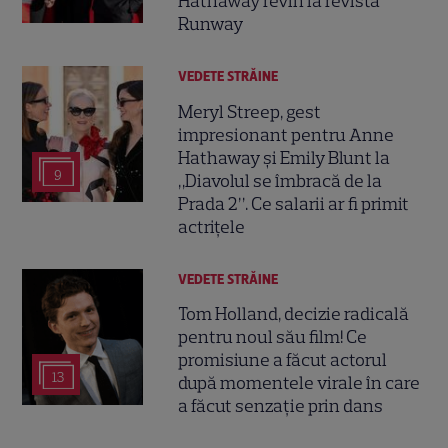
Hathaway revin la revista
Runway
VEDETE STRĂINE
Meryl Streep, gest
impresionant pentru Anne
Hathaway și Emily Blunt la
9
„Diavolul se îmbracă de la
Prada 2”. Ce salarii ar fi primit
actrițele
VEDETE STRĂINE
Tom Holland, decizie radicală
pentru noul său film! Ce
promisiune a făcut actorul
13
după momentele virale în care
a făcut senzație prin dans