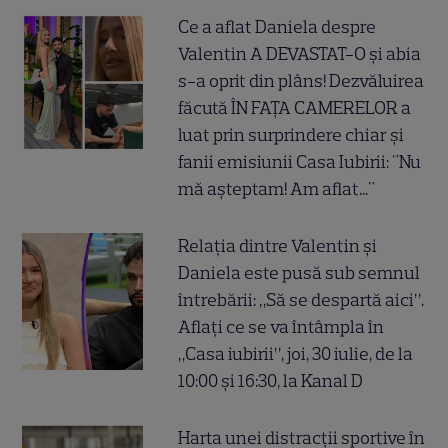
Ce a aflat Daniela despre
Valentin A DEVASTAT-O și abia
s-a oprit din plâns! Dezvăluirea
făcută ÎN FAȚA CAMERELOR a
luat prin surprindere chiar și
fanii emisiunii Casa Iubirii: "Nu
mă așteptam! Am aflat..."
Relația dintre Valentin și
Daniela este pusă sub semnul
întrebării: „Să se despartă aici”.
Aflați ce se va întâmpla în
„Casa iubirii”, joi, 30 iulie, de la
10:00 și 16:30, la Kanal D
Harta unei distracții sportive în