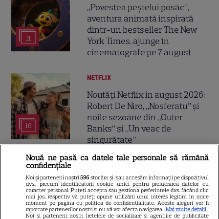
„Povestea peștelui posac”,
aventura animată inspirată
dintr-un bestseller The New
11
York Times, ajunge în
cinematografe pe 7 august
NETFLIX
Noutăți Netflix în august 2026:
Robert De Niro, „Nosferatu” și
noile sezoane din „Outer
16
Banks” și „Un veac de
singurătate”
Nouă ne pasă ca datele tale personale să rămână
confidențiale
VEDETE STRĂINE
Noi și partenerii noștri
596
stocăm și/sau accesăm informații pe dispozitivul
Sean Astin din „Stăpânul
dvs., precum identificatorii cookie unici pentru prelucrarea datelor cu
caracter personal. Puteți accepta sau gestiona preferințele dvs. făcând clic
Inelelor” a fost nevoit să își
mai jos, respectiv vă puteți opune utilizării unui interes legitim în orice
moment pe pagina cu politica de confidențialitate. Aceste alegeri vor fi
vândă casa din cauza
raportate partenerilor noștri și nu vă vor afecta navigarea.
Mai multe detalii
14
salariului mic: Câți bani a
Noi si partenerii nostri (retelele de socializare si agentiile de publicitate