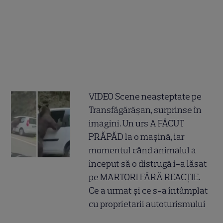
VIDEO Scene neașteptate pe
Transfăgărășan, surprinse în
imagini. Un urs A FĂCUT
PRĂPĂD la o mașină, iar
momentul când animalul a
început să o distrugă i-a lăsat
pe MARTORI FĂRĂ REACȚIE.
Ce a urmat și ce s-a întâmplat
cu proprietarii autoturismului