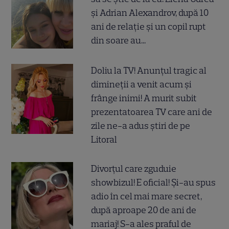
și Adrian Alexandrov, după 10
ani de relație și un copil rupt
din soare au...
Doliu la TV! Anunțul tragic al
dimineții a venit acum și
frânge inimi! A murit subit
prezentatoarea TV care ani de
zile ne-a adus știri de pe
Litoral
Divorțul care zguduie
showbizul! E oficial! Și-au spus
adio în cel mai mare secret,
după aproape 20 de ani de
mariaj! S-a ales praful de