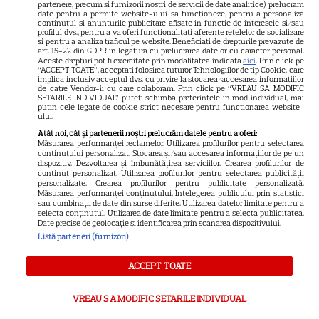
partenere, precum si furnizorii nostri de servicii de date analitice) prelucram
primit de fapt
date pentru a permite website-ului sa functioneze, pentru a personaliza
continutul si anunturile publicitare afisate in functie de interesele si/sau
profilul dvs., pentru a va oferi functionalitati aferente retelelor de socializare
si pentru a analiza traficul pe website. Beneficiati de drepturile prevazute de
VEDETE STRĂINE
art. 15-22 din GDPR in legatura cu prelucrarea datelor cu caracter personal.
Aceste drepturi pot fi exercitate prin modalitatea indicata
aici
. Prin click pe
“ACCEPT TOATE”, acceptati folosirea tuturor Tehnologiilor de tip Cookie, care
Elon Musk, atac la adresa
implica inclusiv acceptul dvs. cu privire la stocarea/accesarea informatiilor
de catre Vendor-ii cu care colaboram. Prin click pe “VREAU SA MODIFIC
regizorului premiat cu Oscar
SETARILE INDIVIDUAL” puteti schimba preferintele in mod individual, mai
care a realizat documentarul
putin cele legate de cookie strict necesare pentru functionarea website-
ului.
14
despre viața sa. Filmul are 232
Atât noi, cât și partenerii noștri prelucrăm datele pentru a oferi:
de minute
Măsurarea performanței reclamelor. Utilizarea profilurilor pentru selectarea
conținutului personalizat. Stocarea și/sau accesarea informațiilor de pe un
dispozitiv. Dezvoltarea și îmbunătățirea serviciilor. Crearea profilurilor de
conținut personalizat. Utilizarea profilurilor pentru selectarea publicității
VEDETE STRĂINE
personalizate. Crearea profilurilor pentru publicitate personalizată.
Măsurarea performanței conținutului. Înțelegerea publicului prin statistici
Marvel are un nou Black
sau combinații de date din surse diferite. Utilizarea datelor limitate pentru a
selecta conținutul. Utilizarea de date limitate pentru a selecta publicitatea.
Panther. David Jonsson preia
Date precise de geolocație și identificarea prin scanarea dispozitivului.
moștenirea lui Chadwick
Listă parteneri (furnizori)
3
Boseman
ACCEPT TOATE
VEDETE STRĂINE
VREAU SA MODIFIC SETARILE INDIVIDUAL