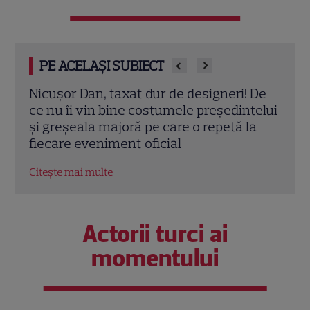
PE ACELAȘI SUBIECT
 De
Mirabela Grădinaru, apariție elegantă la
Baca
telui
Cotroceni. Ținuta aleasă alături de
și i
a
Nicușor Dan a atras atenția
cauz
Citește mai multe
Citeș
Actorii turci ai
momentului