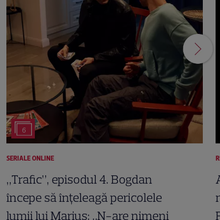
6
SERIALE ONLINE
R
„Trafic”, episodul 4. Bogdan
începe să înțeleagă pericolele
lumii lui Marius: „N-are nimeni