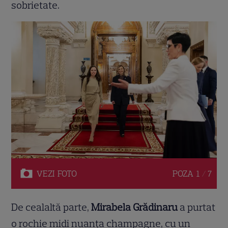
sobrietate.
VEZI
FOTO
POZA
1 / 7
De cealaltă parte,
Mirabela Grădinaru
a purtat
o rochie midi nuanța champagne, cu un