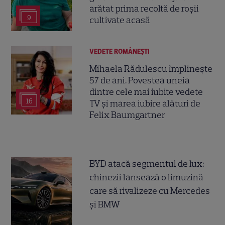
arătat prima recoltă de roșii
9
cultivate acasă
VEDETE ROMÂNEŞTI
Mihaela Rădulescu împlinește
57 de ani. Povestea uneia
dintre cele mai iubite vedete
16
TV și marea iubire alături de
Felix Baumgartner
BYD atacă segmentul de lux:
chinezii lansează o limuzină
care să rivalizeze cu Mercedes
și BMW