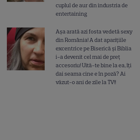
cuplul de aur din industria de
entertaining
Așa arată azi fosta vedetă sexy
din România! A dat aparițiile
excentrice pe Biserică și Biblia
i-a devenit cel mai de preț
accesoriu! Uită-te bine la ea, îți
dai seama cine e în poză? Ai
văzut-o ani de zile la TV!!