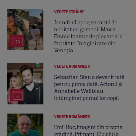
VEDETE STRĂINE
Jennifer Lopez, vacanță de
neuitat cu gemenii Max și
Emme înainte de plecarea la
20
facultate. Imagini rare din
Veneția
VEDETE ROMÂNEŞTI
Sebastian Stan a devenit tată
pentru prima dată. Actorul și
Annabelle Wallis au
6
întâmpinat primul lor copil
VEDETE ROMÂNEŞTI
Emil Boc, imagini din propria
grădină. Primarul Clujului a