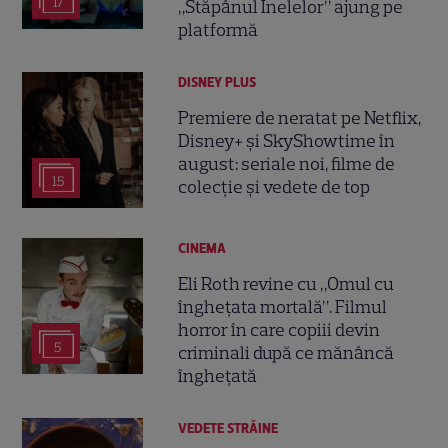
17
„Stăpânul Inelelor” ajung pe
platformă
DISNEY PLUS
Premiere de neratat pe Netflix,
Disney+ și SkyShowtime în
august: seriale noi, filme de
15
colecție și vedete de top
CINEMA
Eli Roth revine cu „Omul cu
înghețata mortală”. Filmul
horror în care copiii devin
5
criminali după ce mănâncă
înghețată
VEDETE STRĂINE