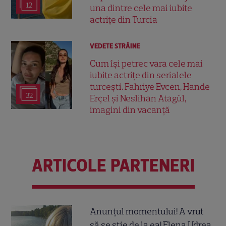
12
una dintre cele mai iubite
actrițe din Turcia
VEDETE STRĂINE
Cum își petrec vara cele mai
iubite actrițe din serialele
turcești. Fahriye Evcen, Hande
32
Erçel și Neslihan Atagül,
imagini din vacanță
ARTICOLE PARTENERI
Anunțul momentului! A vrut
să se știe de la ea! Elena Udrea