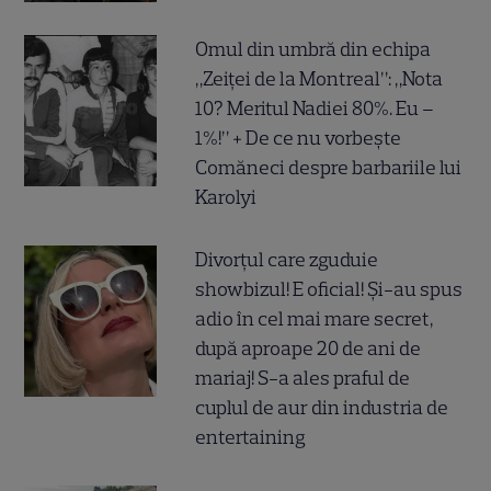
Omul din umbră din echipa
„Zeiței de la Montreal”: „Nota
10? Meritul Nadiei 80%. Eu –
1%!” + De ce nu vorbește
Comăneci despre barbariile lui
Karolyi
Divorțul care zguduie
showbizul! E oficial! Și-au spus
adio în cel mai mare secret,
după aproape 20 de ani de
mariaj! S-a ales praful de
cuplul de aur din industria de
entertaining