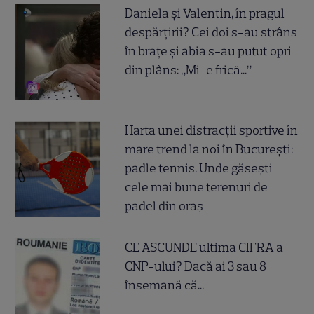
Daniela și Valentin, în pragul
despărțirii? Cei doi s-au strâns
în brațe și abia s-au putut opri
din plâns: „Mi-e frică...”
Harta unei distracții sportive în
mare trend la noi în București:
padle tennis. Unde găsești
cele mai bune terenuri de
padel din oraș
CE ASCUNDE ultima CIFRA a
CNP-ului? Dacă ai 3 sau 8
însemană că...