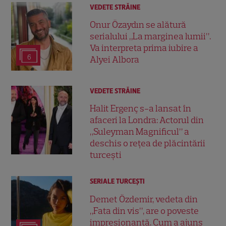
VEDETE STRĂINE
Onur Özaydın se alătură
serialului „La marginea lumii”.
Va interpreta prima iubire a
6
Alyei Albora
VEDETE STRĂINE
Halit Ergenç s-a lansat în
afaceri la Londra: Actorul din
„Suleyman Magnificul” a
deschis o rețea de plăcintării
turcești
SERIALE TURCEŞTI
Demet Özdemir, vedeta din
„Fata din vis”, are o poveste
impresionantă. Cum a ajuns