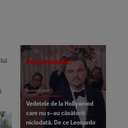
n
 lui
Recomandări
6
Vedete străine
Vedetele de la Hollywood
care nu s-au căsătorit
niciodată. De ce Leonardo