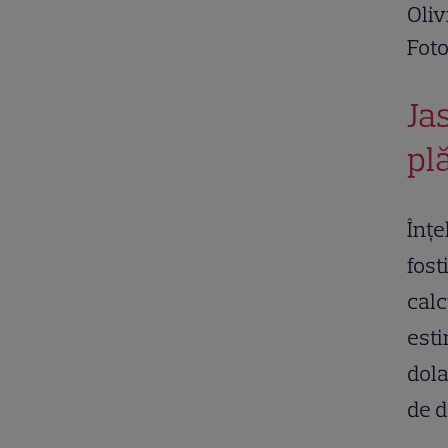
Oliv
Foto
Ja
pl
Înțe
fost
calc
esti
dola
de d