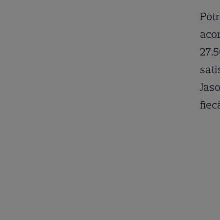
Potr
acor
27.5
sati
Jaso
fiec