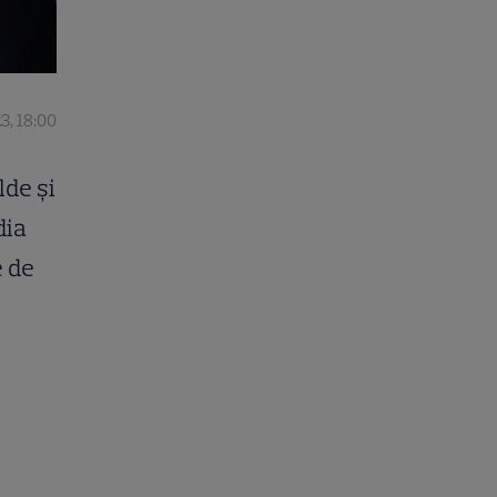
3, 18:00
lde și
dia
e de