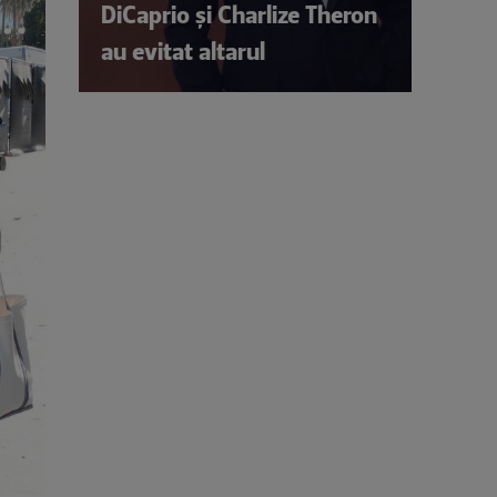
DiCaprio și Charlize Theron
au evitat altarul