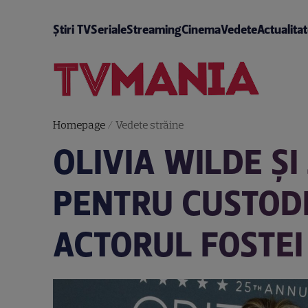
Știri TV
Seriale
Streaming
Cinema
Vedete
Actualita
Homepage
/
Vedete străine
OLIVIA WILDE ȘI
PENTRU CUSTODIA
ACTORUL FOSTEI 