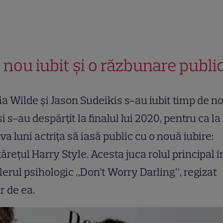
 nou iubit și o răzbunare publi
ia Wilde și Jason Sudeikis s-au iubit timp de n
și s-au despărțit la finalul lui 2020, pentru ca la
va luni actrița să iasă public cu o nouă iubire:
ărețul Harry Style. Acesta juca rolul principal î
llerul psihologic „Don’t Worry Darling”, regizat
r de ea.