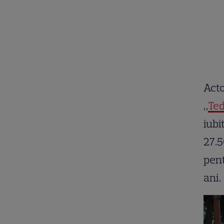
Acto
„
Ted
iubi
27.5
pent
ani.