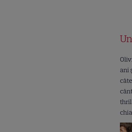
Un
Oliv
ani 
câte
cânt
thri
chia