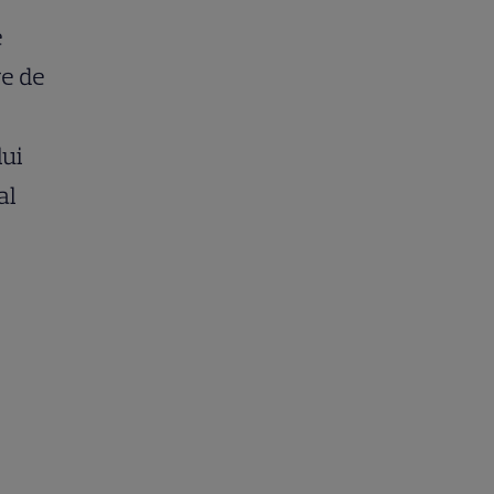
e
re de
lui
al