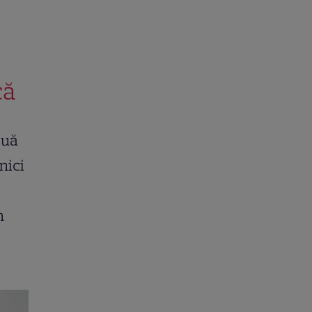
că
ouă
 nici
n