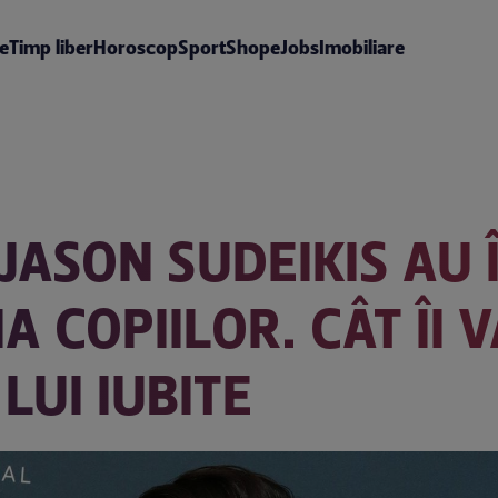
te
Timp liber
Horoscop
Sport
Shop
eJobs
Imobiliare
 JASON SUDEIKIS AU
 COPIILOR. CÂT ÎI V
LUI IUBITE