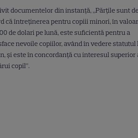
ivit documentelor din instanță, „Părțile sunt d
d că întreținerea pentru copiii minori, în valoa
00 de dolari pe lună, este suficientă pentru a
sface nevoile copiilor, având în vedere statutul 
n, și este în concordanță cu interesul superior 
ărui copil”.