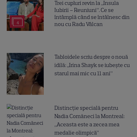
Trei cupluri revin la „Insula
Iubirii – Reuniuni”. Ce se
întâmplă când se întâlnesc din
4
nou cu Radu Vâlcan
Tabloidele scriu despre o nouă
idilă: „Irina Shayk se iubește cu
starul mai mic cu 11 ani”
Distincție specială pentru
Nadia Comăneci la Montreal:
„Aceasta este a zecea mea
medalie olimpică”