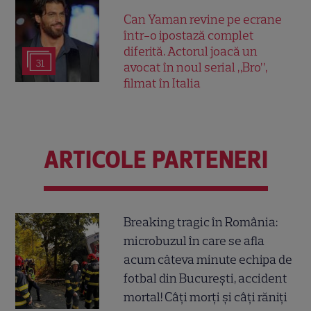
Can Yaman revine pe ecrane
într-o ipostază complet
diferită. Actorul joacă un
31
avocat în noul serial „Bro”,
filmat în Italia
ARTICOLE PARTENERI
Breaking tragic în România:
microbuzul în care se afla
acum câteva minute echipa de
fotbal din București, accident
mortal! Câți morți și câți răniți