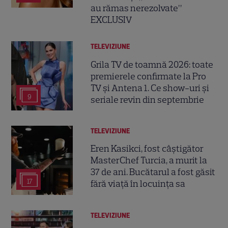
au rămas nerezolvate”
EXCLUSIV
TELEVIZIUNE
Grila TV de toamnă 2026: toate
premierele confirmate la Pro
TV și Antena 1. Ce show-uri și
9
seriale revin din septembrie
TELEVIZIUNE
Eren Kasikci, fost câștigător
MasterChef Turcia, a murit la
37 de ani. Bucătarul a fost găsit
17
fără viață în locuința sa
TELEVIZIUNE