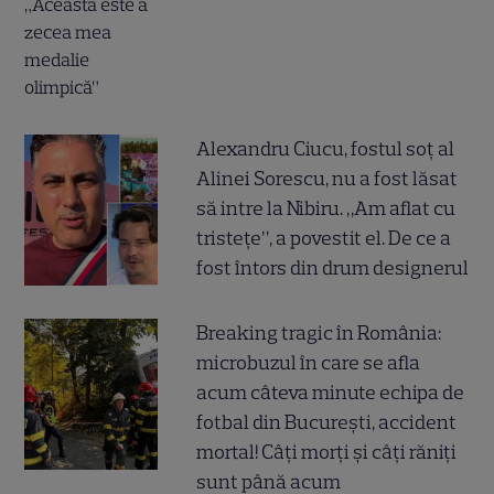
Alexandru Ciucu, fostul soț al
Alinei Sorescu, nu a fost lăsat
să intre la Nibiru. „Am aflat cu
tristețe”, a povestit el. De ce a
fost întors din drum designerul
Breaking tragic în România:
microbuzul în care se afla
acum câteva minute echipa de
fotbal din București, accident
mortal! Câți morți și câți răniți
sunt până acum