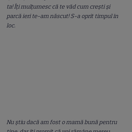
ta! Îți mulțumesc că te văd cum crești și
parcă ieri te-am născut! S-a oprit timpul în
loc.
Nu știu dacă am fost o mamă bună pentru
tine, dar îți promit că voi rămâne mereu