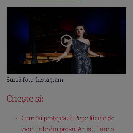
Sursă foto: Instagram
Citește și:
Cum își protejează Pepe fiicele de
zvonurile din presă. Artistul are o