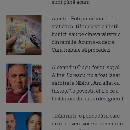
sunt până acum
Atenție! Poți primi bani de la
stat dacă-ți îngrijești părinții,
bunicii sau pe cineva vârstnic
din familie. Acum s-a decis!
Cum trebuie să procedezi
Alexandru Ciucu, fostul soț al
Alinei Sorescu, nu a fost lăsat
să intre la Nibiru. „Am aflat cu
tristețe”, a povestit el. De ce a
fost întors din drum designerul
„Trăim într-o perioadă în care
nu mai avem voie să trecem cu