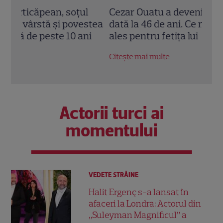
l
Cezar Ouatu a devenit tată pentru prima
Laur
stea
dată la 46 de ani. Ce nume deosebit a
Pove
i
ales pentru fetița lui
a re
fiic
Citește mai multe
Citeș
Actorii turci ai
momentului
VEDETE STRĂINE
Halit Ergenç s-a lansat în
afaceri la Londra: Actorul din
„Suleyman Magnificul” a