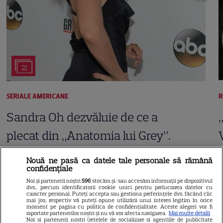
21
SERIALE AMERICANE
R
Sandra Oh dezvăluie de ce a
plecat din „Anatomia lui Grey”.
Discuția cu Shonda Rhimes
Nouă ne pasă ca datele tale personale să rămână
confidențiale
care a schimbat totul pentru
Noi și partenerii noștri
596
stocăm și/sau accesăm informații pe dispozitivul
Cristina Yang
dvs., precum identificatorii cookie unici pentru prelucrarea datelor cu
caracter personal. Puteți accepta sau gestiona preferințele dvs. făcând clic
mai jos, respectiv vă puteți opune utilizării unui interes legitim în orice
moment pe pagina cu politica de confidențialitate. Aceste alegeri vor fi
raportate partenerilor noștri și nu vă vor afecta navigarea.
Mai multe detalii
Noi si partenerii nostri (retelele de socializare si agentiile de publicitate