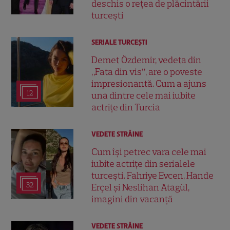
deschis o rețea de plăcintării
turcești
SERIALE TURCEŞTI
Demet Özdemir, vedeta din
„Fata din vis”, are o poveste
impresionantă. Cum a ajuns
12
una dintre cele mai iubite
actrițe din Turcia
VEDETE STRĂINE
Cum își petrec vara cele mai
iubite actrițe din serialele
turcești. Fahriye Evcen, Hande
32
Erçel și Neslihan Atagül,
imagini din vacanță
VEDETE STRĂINE