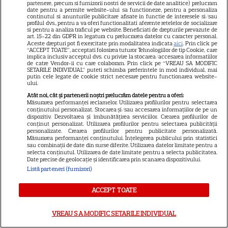
partenere, precum si furnizorii nostri de servicii de date analitice) prelucram
date pentru a permite website-ului sa functioneze, pentru a personaliza
ARTICOLE PARTENERI
continutul si anunturile publicitare afisate in functie de interesele si/sau
profilul dvs., pentru a va oferi functionalitati aferente retelelor de socializare
si pentru a analiza traficul pe website. Beneficiati de drepturile prevazute de
art. 15-22 din GDPR in legatura cu prelucrarea datelor cu caracter personal.
Aceste drepturi pot fi exercitate prin modalitatea indicata
aici
. Prin click pe
“ACCEPT TOATE”, acceptati folosirea tuturor Tehnologiilor de tip Cookie, care
implica inclusiv acceptul dvs. cu privire la stocarea/accesarea informatiilor
Horoscop Urania | Previziuni
de catre Vendor-ii cu care colaboram. Prin click pe “VREAU SA MODIFIC
SETARILE INDIVIDUAL” puteti schimba preferintele in mod individual, mai
astrologice pentru perioada 1 –
putin cele legate de cookie strict necesare pentru functionarea website-
ului.
7 august 2026. Venus va intra
Atât noi, cât și partenerii noștri prelucrăm datele pentru a oferi:
Măsurarea performanței reclamelor. Utilizarea profilurilor pentru selectarea
în zodia Balanței
conținutului personalizat. Stocarea și/sau accesarea informațiilor de pe un
dispozitiv. Dezvoltarea și îmbunătățirea serviciilor. Crearea profilurilor de
conținut personalizat. Utilizarea profilurilor pentru selectarea publicității
personalizate. Crearea profilurilor pentru publicitate personalizată.
Măsurarea performanței conținutului. Înțelegerea publicului prin statistici
sau combinații de date din surse diferite. Utilizarea datelor limitate pentru a
Ulei de perilla – ce este și ce
selecta conținutul. Utilizarea de date limitate pentru a selecta publicitatea.
Date precise de geolocație și identificarea prin scanarea dispozitivului.
beneficii are
Listă parteneri (furnizori)
ACCEPT TOATE
VREAU SA MODIFIC SETARILE INDIVIDUAL