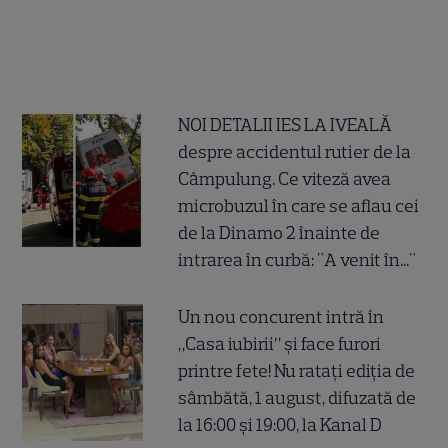
NOI DETALII IES LA IVEALĂ
despre accidentul rutier de la
Câmpulung. Ce viteză avea
microbuzul în care se aflau cei
de la Dinamo 2 înainte de
intrarea în curbă: "A venit în..."
Un nou concurent intră în
„Casa iubirii” și face furori
printre fete! Nu ratați ediția de
sâmbătă, 1 august, difuzată de
la 16:00 și 19:00, la Kanal D