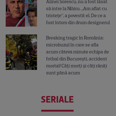
Alinei Sorescu, nu a fost lăsat
să intre la Nibiru. „Am aflat cu
tristețe”, a povestit el. De ce a
fost întors din drum designerul
Breaking tragic în România:
microbuzul în care se afla
acum câteva minute echipa de
fotbal din București, accident
mortal! Câți morți și câți răniți
sunt până acum
SERIALE