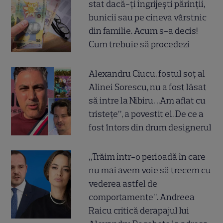
stat dacă-ți îngrijești părinții,
bunicii sau pe cineva vârstnic
din familie. Acum s-a decis!
Cum trebuie să procedezi
Alexandru Ciucu, fostul soț al
Alinei Sorescu, nu a fost lăsat
să intre la Nibiru. „Am aflat cu
tristețe”, a povestit el. De ce a
fost întors din drum designerul
„Trăim într-o perioadă în care
nu mai avem voie să trecem cu
vederea astfel de
comportamente”. Andreea
Raicu critică derapajul lui