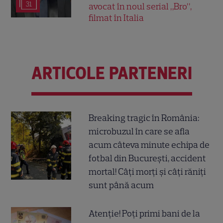
31
avocat în noul serial „Bro”,
filmat în Italia
ARTICOLE PARTENERI
Breaking tragic în România:
microbuzul în care se afla
acum câteva minute echipa de
fotbal din București, accident
mortal! Câți morți și câți răniți
sunt până acum
Atenție! Poți primi bani de la