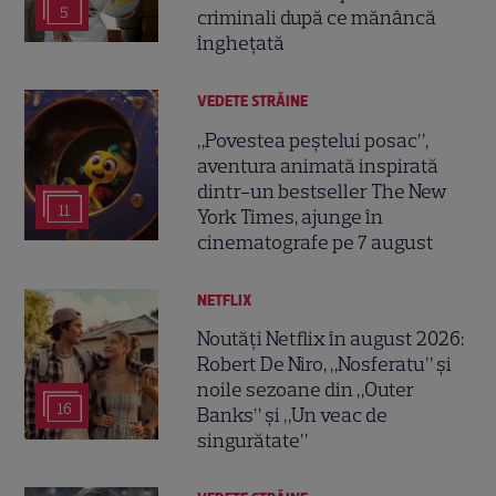
5
criminali după ce mănâncă
înghețată
VEDETE STRĂINE
„Povestea peștelui posac”,
aventura animată inspirată
dintr-un bestseller The New
11
York Times, ajunge în
cinematografe pe 7 august
NETFLIX
Noutăți Netflix în august 2026:
Robert De Niro, „Nosferatu” și
noile sezoane din „Outer
16
Banks” și „Un veac de
singurătate”