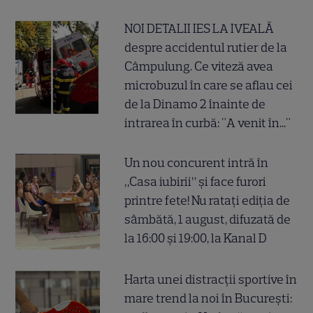
NOI DETALII IES LA IVEALĂ
despre accidentul rutier de la
Câmpulung. Ce viteză avea
microbuzul în care se aflau cei
de la Dinamo 2 înainte de
intrarea în curbă: "A venit în..."
Un nou concurent intră în
„Casa iubirii” și face furori
printre fete! Nu ratați ediția de
sâmbătă, 1 august, difuzată de
la 16:00 și 19:00, la Kanal D
Harta unei distracții sportive în
mare trend la noi în București: