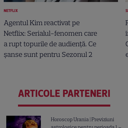
NETFLIX
S
Agentul Kim reactivat pe
Netflix: Serialul-fenomen care
a rupt topurile de audiență. Ce
șanse sunt pentru Sezonul 2
ARTICOLE PARTENERI
Horoscop Urania | Previziuni
astrologice pentru perioada 1 –