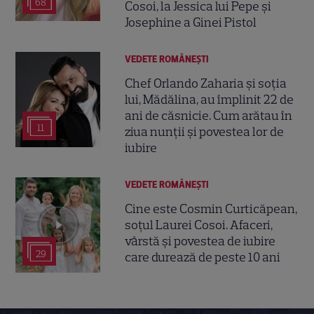
68
Cosoi, la Jessica lui Pepe și
Josephine a Ginei Pistol
VEDETE ROMÂNEŞTI
Chef Orlando Zaharia și soția
lui, Mădălina, au împlinit 22 de
ani de căsnicie. Cum arătau în
11
ziua nunții și povestea lor de
iubire
VEDETE ROMÂNEŞTI
Cine este Cosmin Curticăpean,
soțul Laurei Cosoi. Afaceri,
vârstă și povestea de iubire
29
care durează de peste 10 ani