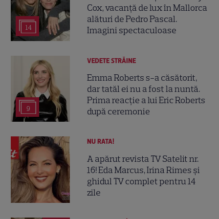
Cox, vacanță de lux în Mallorca
alături de Pedro Pascal.
14
Imagini spectaculoase
VEDETE STRĂINE
Emma Roberts s-a căsătorit,
dar tatăl ei nu a fost la nuntă.
Prima reacție a lui Eric Roberts
9
după ceremonie
NU RATA!
A apărut revista TV Satelit nr.
16! Eda Marcus, Irina Rimes și
ghidul TV complet pentru 14
zile