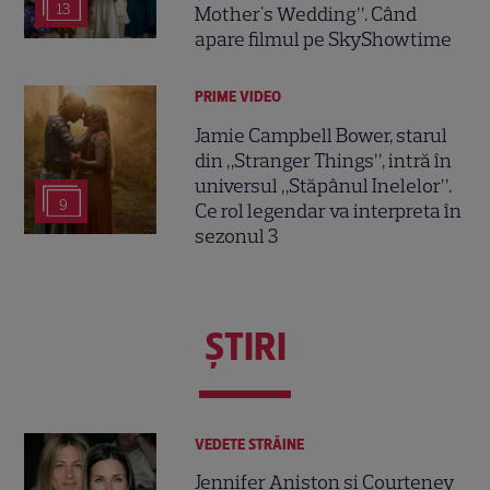
13
Mother's Wedding”. Când
apare filmul pe SkyShowtime
PRIME VIDEO
Jamie Campbell Bower, starul
din „Stranger Things”, intră în
universul „Stăpânul Inelelor”.
9
Ce rol legendar va interpreta în
sezonul 3
ŞTIRI
VEDETE STRĂINE
Jennifer Aniston și Courteney