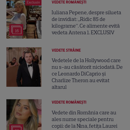
VEDETE ROMÂNEŞTI
Exclusiv
Iuliana Pepene, despre silueta
de invidiat: „Ridic 85 de
kilograme”. Ce alimente evită
16
vedeta Antena 1. EXCLUSIV
VEDETE STRĂINE
Vedetele de la Hollywood care
nu s-au căsătorit niciodată. De
ce Leonardo DiCaprio și
Charlize Theron au evitat
altarul
VEDETE ROMÂNEŞTI
Vedete din România care au
ales nume speciale pentru
copii: de la Nina, fetița Laurei