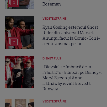
3
Boseman
VEDETE STRĂINE
Ryan Gosling este noul Ghost
Rider din Universul Marvel.
Anunțul făcut la Comic-Con i-
7
a entuziasmat pe fani
DISNEY PLUS
„Diavolul se îmbracă de la
Prada 2” s-a lansat pe Disney+.
Meryl Streep și Anne
Hathaway revin la revista
Runway
VEDETE STRĂINE