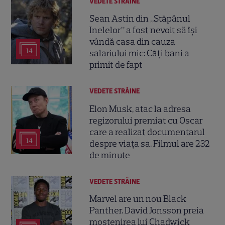
VEDETE STRĂINE
Sean Astin din „Stăpânul
Inelelor” a fost nevoit să își
vândă casa din cauza
14
salariului mic: Câți bani a
primit de fapt
VEDETE STRĂINE
Elon Musk, atac la adresa
regizorului premiat cu Oscar
care a realizat documentarul
14
despre viața sa. Filmul are 232
de minute
VEDETE STRĂINE
Marvel are un nou Black
Panther. David Jonsson preia
moștenirea lui Chadwick