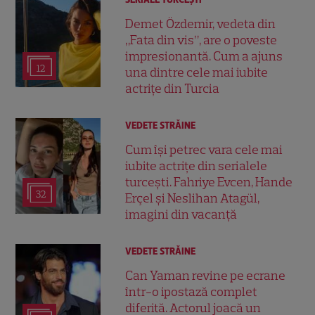
Demet Özdemir, vedeta din
„Fata din vis”, are o poveste
impresionantă. Cum a ajuns
12
una dintre cele mai iubite
actrițe din Turcia
VEDETE STRĂINE
Cum își petrec vara cele mai
iubite actrițe din serialele
turcești. Fahriye Evcen, Hande
32
Erçel și Neslihan Atagül,
imagini din vacanță
VEDETE STRĂINE
Can Yaman revine pe ecrane
într-o ipostază complet
diferită. Actorul joacă un