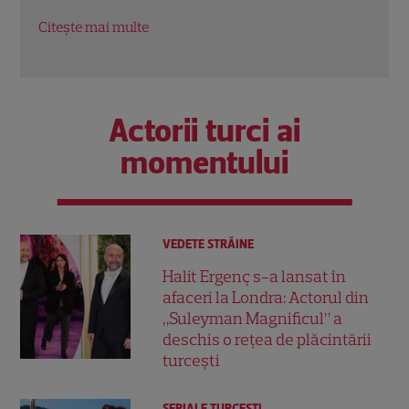
Citește mai multe
Citeș
Actorii turci ai
momentului
VEDETE STRĂINE
Halit Ergenç s-a lansat în
afaceri la Londra: Actorul din
„Suleyman Magnificul” a
deschis o rețea de plăcintării
turcești
SERIALE TURCEŞTI