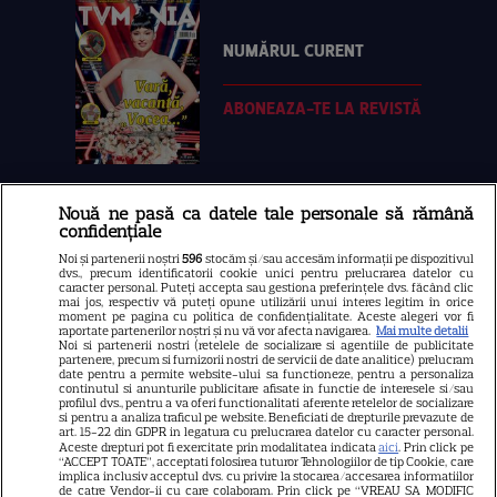
NUMĂRUL CURENT
ABONEAZA-TE LA REVISTĂ
Nouă ne pasă ca datele tale personale să rămână
Libertatea
confidențiale
Libertatea pentru femei
Noi și partenerii noștri
596
stocăm și/sau accesăm informații pe dispozitivul
dvs., precum identificatorii cookie unici pentru prelucrarea datelor cu
GSP
caracter personal. Puteți accepta sau gestiona preferințele dvs. făcând clic
mai jos, respectiv vă puteți opune utilizării unui interes legitim în orice
Știri mondene
moment pe pagina cu politica de confidențialitate. Aceste alegeri vor fi
raportate partenerilor noștri și nu vă vor afecta navigarea.
Mai multe detalii
Noi si partenerii nostri (retelele de socializare si agentiile de publicitate
Avantaje
partenere, precum si furnizorii nostri de servicii de date analitice) prelucram
date pentru a permite website-ului sa functioneze, pentru a personaliza
Elle
continutul si anunturile publicitare afisate in functie de interesele si/sau
profilul dvs., pentru a va oferi functionalitati aferente retelelor de socializare
Unica
si pentru a analiza traficul pe website. Beneficiati de drepturile prevazute de
art. 15-22 din GDPR in legatura cu prelucrarea datelor cu caracter personal.
Retete practice
Aceste drepturi pot fi exercitate prin modalitatea indicata
aici
. Prin click pe
“ACCEPT TOATE”, acceptati folosirea tuturor Tehnologiilor de tip Cookie, care
implica inclusiv acceptul dvs. cu privire la stocarea/accesarea informatiilor
de catre Vendor-ii cu care colaboram. Prin click pe “VREAU SA MODIFIC