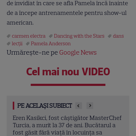
de invidiat în care se afla Pamela încă înainte
de a începe antrenamentele pentru show-ul
american.
carmen electra
Dancing with the Stars
dans
lecţii
Pamela Anderson
Urmărește-ne pe
Google News
Cel mai nou VIDEO
PE ACELAȘI SUBIECT
rChef
Trei cupluri revin la „Insula Iubirii –
Chel
l a
Reuniuni”. Ce se întâmplă când se
de A
întâlnesc din nou cu Radu Vâlcan
ches