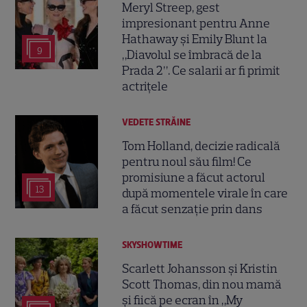
Meryl Streep, gest
impresionant pentru Anne
Hathaway și Emily Blunt la
9
„Diavolul se îmbracă de la
Prada 2”. Ce salarii ar fi primit
actrițele
VEDETE STRĂINE
Tom Holland, decizie radicală
pentru noul său film! Ce
promisiune a făcut actorul
13
după momentele virale în care
a făcut senzație prin dans
SKYSHOWTIME
Scarlett Johansson și Kristin
Scott Thomas, din nou mamă
și fiică pe ecran în „My