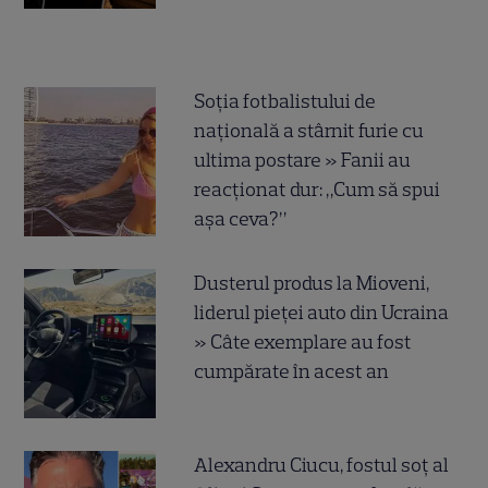
Soția fotbalistului de
națională a stârnit furie cu
ultima postare » Fanii au
reacționat dur: „Cum să spui
așa ceva?”
Dusterul produs la Mioveni,
liderul pieței auto din Ucraina
» Câte exemplare au fost
cumpărate în acest an
Alexandru Ciucu, fostul soț al