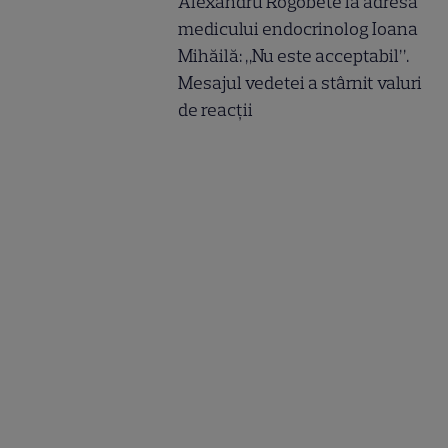
Alexandru Rogobete la adresa
medicului endocrinolog Ioana
Mihăilă: „Nu este acceptabil”.
Mesajul vedetei a stârnit valuri
de reacții