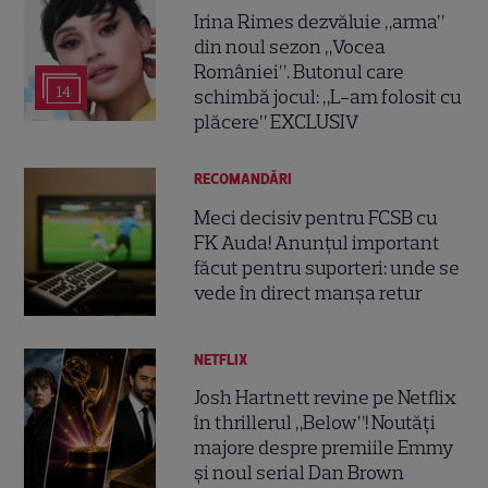
Irina Rimes dezvăluie „arma”
din noul sezon „Vocea
României”. Butonul care
14
schimbă jocul: „L-am folosit cu
plăcere” EXCLUSIV
RECOMANDĂRI
Meci decisiv pentru FCSB cu
FK Auda! Anunțul important
făcut pentru suporteri: unde se
vede în direct manșa retur
NETFLIX
Josh Hartnett revine pe Netflix
în thrillerul „Below”! Noutăți
majore despre premiile Emmy
și noul serial Dan Brown