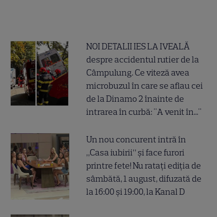
NOI DETALII IES LA IVEALĂ
despre accidentul rutier de la
Câmpulung. Ce viteză avea
microbuzul în care se aflau cei
de la Dinamo 2 înainte de
intrarea în curbă: "A venit în..."
Un nou concurent intră în
„Casa iubirii” și face furori
printre fete! Nu ratați ediția de
sâmbătă, 1 august, difuzată de
la 16:00 și 19:00, la Kanal D