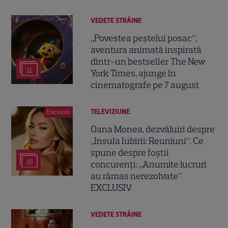
VEDETE STRĂINE
„Povestea peștelui posac”,
aventura animată inspirată
dintr-un bestseller The New
11
York Times, ajunge în
cinematografe pe 7 august
TELEVIZIUNE
Exclusiv
Oana Monea, dezvăluiri despre
„Insula Iubirii: Reuniuni”. Ce
spune despre foștii
16
concurenți: „Anumite lucruri
au rămas nerezolvate”
EXCLUSIV
VEDETE STRĂINE