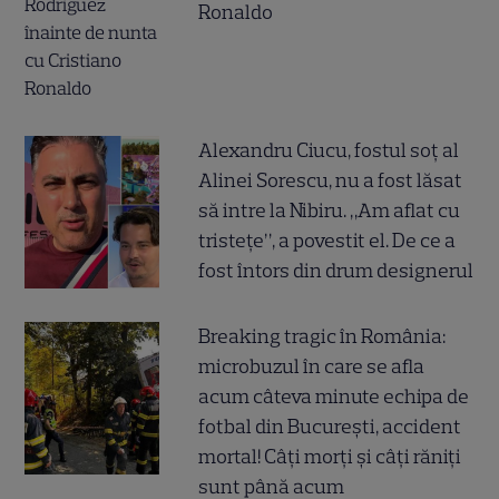
Ronaldo
Alexandru Ciucu, fostul soț al
Alinei Sorescu, nu a fost lăsat
să intre la Nibiru. „Am aflat cu
tristețe”, a povestit el. De ce a
fost întors din drum designerul
Breaking tragic în România:
microbuzul în care se afla
acum câteva minute echipa de
fotbal din București, accident
mortal! Câți morți și câți răniți
sunt până acum