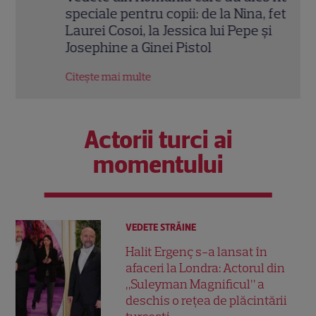
speciale pentru copii: de la Nina, fetița
Iubi
Laurei Cosoi, la Jessica lui Pepe și
conc
Josephine a Ginei Pistol
nere
Citește mai multe
Citeș
Actorii turci ai
momentului
VEDETE STRĂINE
Halit Ergenç s-a lansat în
afaceri la Londra: Actorul din
„Suleyman Magnificul” a
deschis o rețea de plăcintării