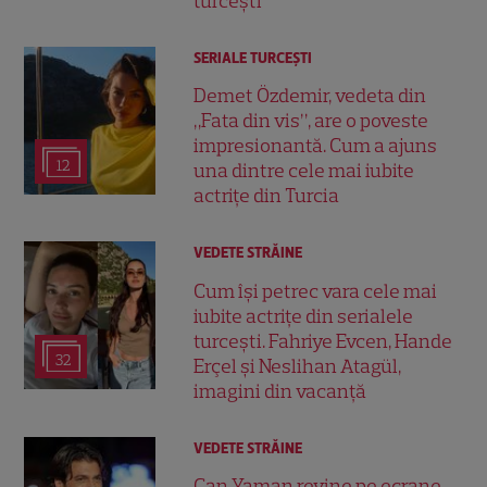
turcești
SERIALE TURCEŞTI
Demet Özdemir, vedeta din
„Fata din vis”, are o poveste
impresionantă. Cum a ajuns
12
una dintre cele mai iubite
actrițe din Turcia
VEDETE STRĂINE
Cum își petrec vara cele mai
iubite actrițe din serialele
turcești. Fahriye Evcen, Hande
32
Erçel și Neslihan Atagül,
imagini din vacanță
VEDETE STRĂINE
Can Yaman revine pe ecrane