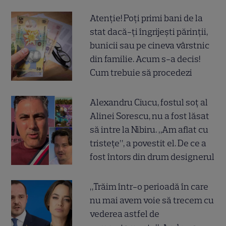
Atenție! Poți primi bani de la
stat dacă-ți îngrijești părinții,
bunicii sau pe cineva vârstnic
din familie. Acum s-a decis!
Cum trebuie să procedezi
Alexandru Ciucu, fostul soț al
Alinei Sorescu, nu a fost lăsat
să intre la Nibiru. „Am aflat cu
tristețe”, a povestit el. De ce a
fost întors din drum designerul
„Trăim într-o perioadă în care
nu mai avem voie să trecem cu
vederea astfel de