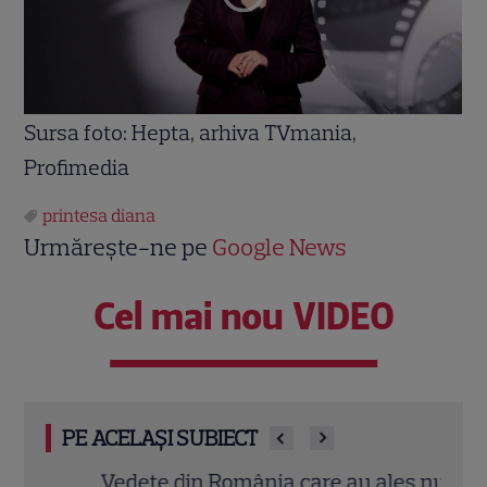
Sursa foto: Hepta, arhiva TVmania,
Profimedia
printesa diana
Urmărește-ne pe
Google News
Cel mai nou VIDEO
PE ACELAȘI SUBIECT
Vedete din România care au ales nume
Oana