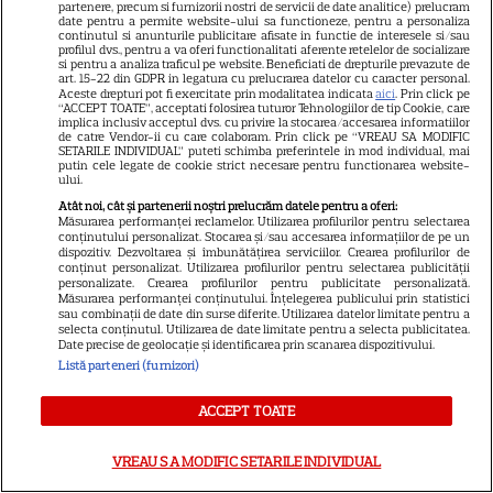
partenere, precum si furnizorii nostri de servicii de date analitice) prelucram
Elon Musk, atac la adresa
date pentru a permite website-ului sa functioneze, pentru a personaliza
continutul si anunturile publicitare afisate in functie de interesele si/sau
regizorului premiat cu Oscar
profilul dvs., pentru a va oferi functionalitati aferente retelelor de socializare
care a realizat documentarul
si pentru a analiza traficul pe website. Beneficiati de drepturile prevazute de
art. 15-22 din GDPR in legatura cu prelucrarea datelor cu caracter personal.
14
despre viața sa. Filmul are 232
Aceste drepturi pot fi exercitate prin modalitatea indicata
aici
. Prin click pe
“ACCEPT TOATE”, acceptati folosirea tuturor Tehnologiilor de tip Cookie, care
de minute
implica inclusiv acceptul dvs. cu privire la stocarea/accesarea informatiilor
de catre Vendor-ii cu care colaboram. Prin click pe “VREAU SA MODIFIC
SETARILE INDIVIDUAL” puteti schimba preferintele in mod individual, mai
putin cele legate de cookie strict necesare pentru functionarea website-
VEDETE STRĂINE
ului.
Atât noi, cât și partenerii noștri prelucrăm datele pentru a oferi:
Marvel are un nou Black
Măsurarea performanței reclamelor. Utilizarea profilurilor pentru selectarea
Panther. David Jonsson preia
conținutului personalizat. Stocarea și/sau accesarea informațiilor de pe un
dispozitiv. Dezvoltarea și îmbunătățirea serviciilor. Crearea profilurilor de
moștenirea lui Chadwick
conținut personalizat. Utilizarea profilurilor pentru selectarea publicității
3
personalizate. Crearea profilurilor pentru publicitate personalizată.
Boseman
Măsurarea performanței conținutului. Înțelegerea publicului prin statistici
sau combinații de date din surse diferite. Utilizarea datelor limitate pentru a
selecta conținutul. Utilizarea de date limitate pentru a selecta publicitatea.
Date precise de geolocație și identificarea prin scanarea dispozitivului.
VEDETE STRĂINE
Listă parteneri (furnizori)
Ryan Gosling este noul Ghost
ACCEPT TOATE
Rider din Universul Marvel.
Anunțul făcut la Comic-Con i-
VREAU SA MODIFIC SETARILE INDIVIDUAL
7
a entuziasmat pe fani