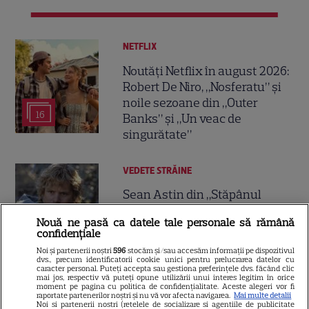
NETFLIX
Noutăți Netflix în august 2026:
Robert De Niro, „Nosferatu” și
noile sezoane din „Outer
16
Banks” și „Un veac de
singurătate”
VEDETE STRĂINE
Sean Astin din „Stăpânul
Inelelor” a fost nevoit să își
Nouă ne pasă ca datele tale personale să rămână
vândă casa din cauza
confidențiale
14
salariului mic: Câți bani a
Noi și partenerii noștri
596
stocăm și/sau accesăm informații pe dispozitivul
primit de fapt
dvs., precum identificatorii cookie unici pentru prelucrarea datelor cu
caracter personal. Puteți accepta sau gestiona preferințele dvs. făcând clic
mai jos, respectiv vă puteți opune utilizării unui interes legitim în orice
moment pe pagina cu politica de confidențialitate. Aceste alegeri vor fi
VEDETE STRĂINE
raportate partenerilor noștri și nu vă vor afecta navigarea.
Mai multe detalii
Noi si partenerii nostri (retelele de socializare si agentiile de publicitate