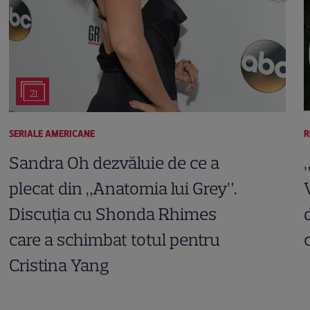
21
SERIALE AMERICANE
R
Sandra Oh dezvăluie de ce a
plecat din „Anatomia lui Grey”.
Discuția cu Shonda Rhimes
care a schimbat totul pentru
Cristina Yang