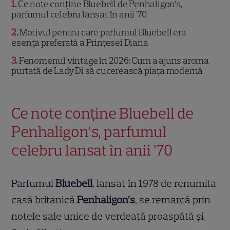
1
Ce note conține Bluebell de Penhaligon’s,
parfumul celebru lansat în anii ’70
2
Motivul pentru care parfumul Bluebell era
esența preferată a Prințesei Diana
3
Fenomenul vintage în 2026: Cum a ajuns aroma
purtată de Lady Di să cucerească piața modernă
Ce note conține Bluebell de
Penhaligon’s, parfumul
celebru lansat în anii ’70
Parfumul
Bluebell
, lansat în 1978 de renumita
casă britanică
Penhaligon’s
, se remarcă prin
notele sale unice de verdeață proaspătă și