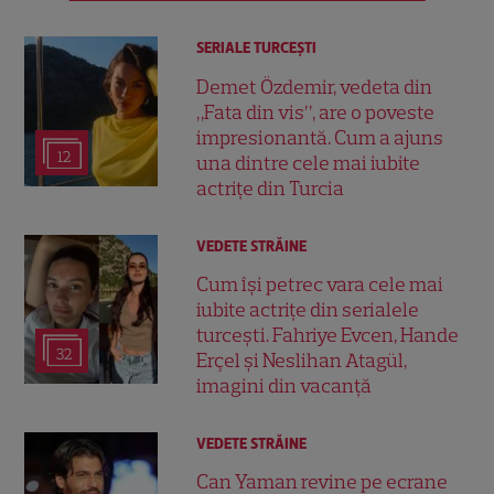
SERIALE TURCEŞTI
Demet Özdemir, vedeta din
„Fata din vis”, are o poveste
impresionantă. Cum a ajuns
12
una dintre cele mai iubite
actrițe din Turcia
VEDETE STRĂINE
Cum își petrec vara cele mai
iubite actrițe din serialele
turcești. Fahriye Evcen, Hande
32
Erçel și Neslihan Atagül,
imagini din vacanță
VEDETE STRĂINE
Can Yaman revine pe ecrane