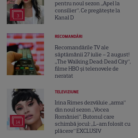
pentru noul sezon „Apel la
consilier”. Ce pregătește la
3
Kanal D
RECOMANDĂRI
Recomandările TV ale
săptămânii 27 iulie – 2 august!
„The Walking Dead: Dead City”,
filme HBO și telenovele de
neratat
TELEVIZIUNE
Irina Rimes dezvăluie „arma”
din noul sezon „Vocea
României”. Butonul care
14
schimbă jocul: „L-am folosit cu
plăcere” EXCLUSIV