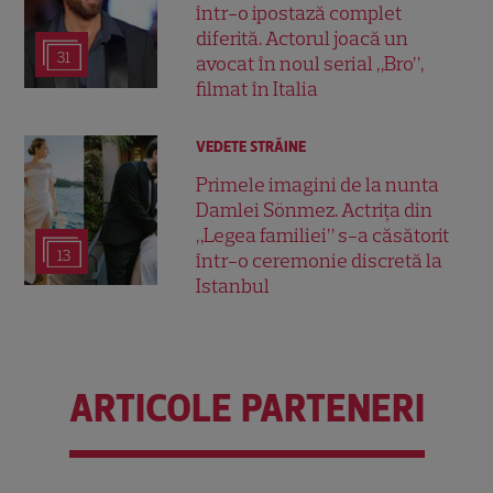
într-o ipostază complet
diferită. Actorul joacă un
31
avocat în noul serial „Bro”,
filmat în Italia
VEDETE STRĂINE
Primele imagini de la nunta
Damlei Sönmez. Actrița din
„Legea familiei” s-a căsătorit
13
într-o ceremonie discretă la
Istanbul
ARTICOLE PARTENERI