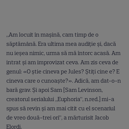
„Am locuit în mașină, cam timp de o
săptămână. Era ultima mea audiție și, dacă
nu ieșea nimic, urma să mă întorc acasă. Am
intrat și am improvizat ceva. Am zis ceva de
genul: «O știe cineva pe Jules? Știți cine e? E
cineva care o cunoaște?». Adică, am dat-o-n
bară grav. Și apoi Sam [Sam Levinson,
creatorul serialului „Euphoria”, n.red.] mi-a
spus să revin și am mai citit cu el scenariul
de vreo două-trei ori”, a mărturisit Jacob
Elordi.