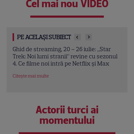
Cel mai nou VIDEO
PE ACELAȘI SUBIECT
r
Eurosport aduce un iulie spectaculos
Turu
onul
pentru fanii sportului. Wimbledon și
și M
x
Turul Franței, capetele de afiș
duel
Citește mai multe
Citeș
Actorii turci ai
momentului