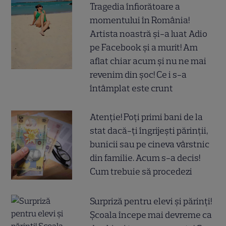
Tragedia înfiorătoare a
momentului în România!
Artista noastră și-a luat Adio
pe Facebook și a murit! Am
aflat chiar acum și nu ne mai
revenim din șoc! Ce i s-a
întâmplat este crunt
Atenție! Poți primi bani de la
stat dacă-ți îngrijești părinții,
bunicii sau pe cineva vârstnic
din familie. Acum s-a decis!
Cum trebuie să procedezi
Surpriză pentru elevi și părinți!
Școala începe mai devreme ca