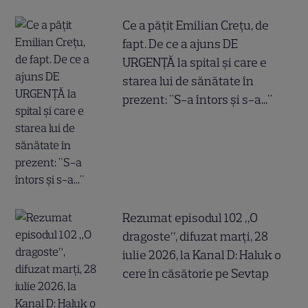
Ce a pățit Emilian Crețu, de
fapt. De ce a ajuns DE
URGENȚĂ la spital și care e
starea lui de sănătate în
prezent: "S-a întors și s-a..."
Rezumat episodul 102 „O
dragoste”, difuzat marți, 28
iulie 2026, la Kanal D: Haluk o
cere în căsătorie pe Sevtap