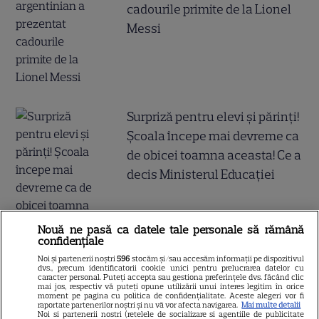
cadourile primite de la Lionel
Messi
Surpriză pentru elevi și părinți!
Școala începe mai devreme ca
de obicei toamna aceasta! Ce a
decis Ministerul Educației
Nouă ne pasă ca datele tale personale să rămână
confidențiale
Noi și partenerii noștri
596
stocăm și/sau accesăm informații pe dispozitivul
dvs., precum identificatorii cookie unici pentru prelucrarea datelor cu
caracter personal. Puteți accepta sau gestiona preferințele dvs. făcând clic
mai jos, respectiv vă puteți opune utilizării unui interes legitim în orice
moment pe pagina cu politica de confidențialitate. Aceste alegeri vor fi
Tragedia înfiorătoare a
raportate partenerilor noștri și nu vă vor afecta navigarea.
Mai multe detalii
Noi si partenerii nostri (retelele de socializare si agentiile de publicitate
momentului în România!