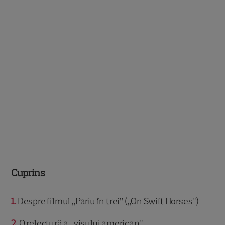
Cuprins
1
Despre filmul „Pariu în trei” („On Swift Horses”)
2
O relectură a „visului american”