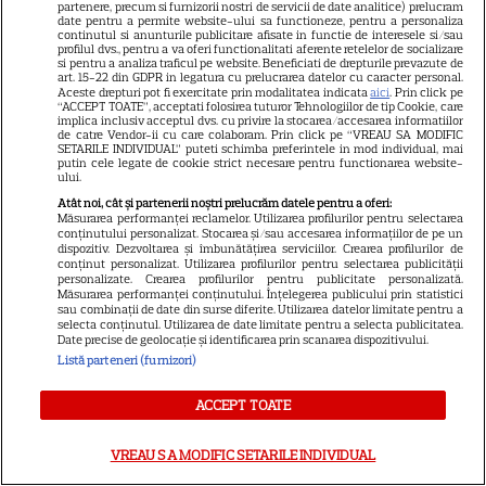
partenere, precum si furnizorii nostri de servicii de date analitice) prelucram
date pentru a permite website-ului sa functioneze, pentru a personaliza
Artista noastră și-a luat Adio
continutul si anunturile publicitare afisate in functie de interesele si/sau
profilul dvs., pentru a va oferi functionalitati aferente retelelor de socializare
pe Facebook și a murit! Am
si pentru a analiza traficul pe website. Beneficiati de drepturile prevazute de
art. 15-22 din GDPR in legatura cu prelucrarea datelor cu caracter personal.
aflat chiar acum și nu ne mai
Aceste drepturi pot fi exercitate prin modalitatea indicata
aici
. Prin click pe
“ACCEPT TOATE”, acceptati folosirea tuturor Tehnologiilor de tip Cookie, care
revenim din șoc! Ce i s-a
implica inclusiv acceptul dvs. cu privire la stocarea/accesarea informatiilor
de catre Vendor-ii cu care colaboram. Prin click pe “VREAU SA MODIFIC
întâmplat este crunt
SETARILE INDIVIDUAL” puteti schimba preferintele in mod individual, mai
putin cele legate de cookie strict necesare pentru functionarea website-
ului.
Atât noi, cât și partenerii noștri prelucrăm datele pentru a oferi:
Măsurarea performanței reclamelor. Utilizarea profilurilor pentru selectarea
conținutului personalizat. Stocarea și/sau accesarea informațiilor de pe un
SERIALE
dispozitiv. Dezvoltarea și îmbunătățirea serviciilor. Crearea profilurilor de
conținut personalizat. Utilizarea profilurilor pentru selectarea publicității
personalizate. Crearea profilurilor pentru publicitate personalizată.
Măsurarea performanței conținutului. Înțelegerea publicului prin statistici
sau combinații de date din surse diferite. Utilizarea datelor limitate pentru a
selecta conținutul. Utilizarea de date limitate pentru a selecta publicitatea.
Date precise de geolocație și identificarea prin scanarea dispozitivului.
Listă parteneri (furnizori)
ACCEPT TOATE
VREAU SA MODIFIC SETARILE INDIVIDUAL