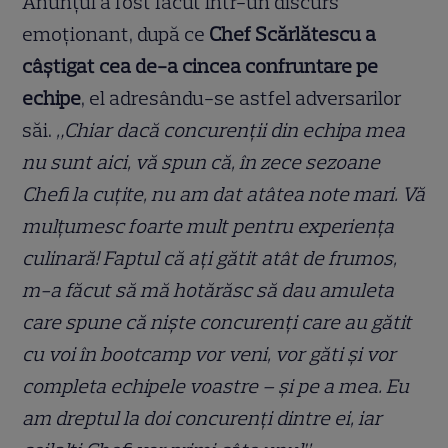
Anunțul a fost făcut într-un discurs
emoționant, după ce
Chef Scărlătescu a
câștigat cea de-a cincea confruntare pe
echipe
, el adresându-se astfel adversarilor
săi.
„Chiar dacă concurenții din echipa mea
nu sunt aici, vă spun că, în zece sezoane
Chefi la cuțite, nu am dat atâtea note mari. Vă
mulțumesc foarte mult pentru experiența
culinară! Faptul că ați gătit atât de frumos,
m-a făcut să mă hotărăsc să dau amuleta
care spune că niște concurenți care au gătit
cu voi în bootcamp vor veni, vor găti și vor
completa echipele voastre – și pe a mea. Eu
am dreptul la doi concurenți dintre ei, iar