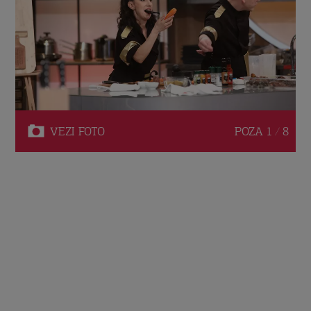
VEZI
FOTO
POZA
1 / 8