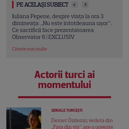
PE ACELAȘI SUBIECT
Poftiți pe la noi – Poftiți la întrecere, 27
Top 
r”.
iulie 2026: Iulia Albu, Victor Slav și Selina
istor
intră în competiție. Ce surpriză le
comp
pregătește Nea Mărin
Citeș
Citește mai multe
Actorii turci ai
momentului
SERIALE TURCEŞTI
Demet Özdemir, vedeta din
„Fata din vis”, are o poveste