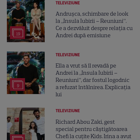
TELEVIZIUNE
Andrușca, schimbare de look
la „Insula Iubirii – Reuniuni”.
Ce a dezvăluit despre relația cu
19
Andrei după emisiune
TELEVIZIUNE
Ella a vrut să îl revadă pe
Andrei la „Insula Iubirii –
Reuniuni”, dar fostul logodnic
9
a refuzat întâlnirea. Explicația
lui
TELEVIZIUNE
Richard Abou Zaki, gest
special pentru câștigătoarea
Chefi la cuțite Kids. Irina a avut