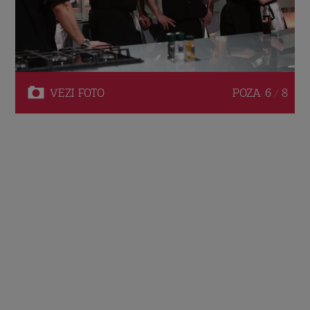
VEZI
FOTO
POZA
6 / 8