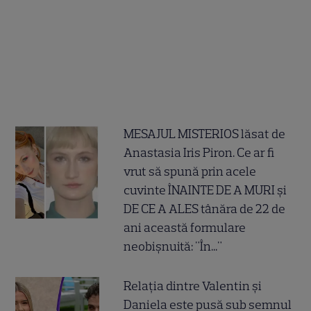
MESAJUL MISTERIOS lăsat de
Anastasia Iris Piron. Ce ar fi
vrut să spună prin acele
cuvinte ÎNAINTE DE A MURI și
DE CE A ALES tânăra de 22 de
ani această formulare
neobișnuită: "În..."
Relația dintre Valentin și
Daniela este pusă sub semnul