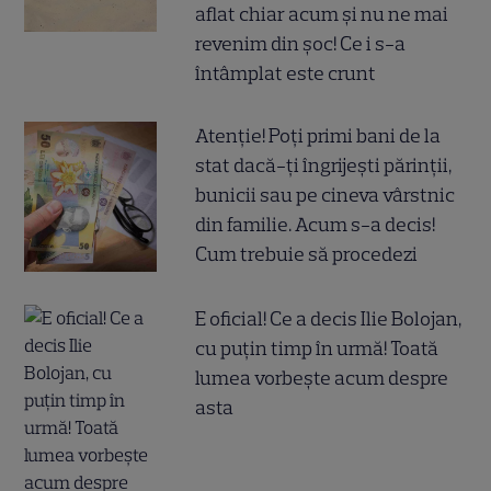
aflat chiar acum și nu ne mai
revenim din șoc! Ce i s-a
întâmplat este crunt
Atenție! Poți primi bani de la
stat dacă-ți îngrijești părinții,
bunicii sau pe cineva vârstnic
din familie. Acum s-a decis!
Cum trebuie să procedezi
E oficial! Ce a decis Ilie Bolojan,
cu puțin timp în urmă! Toată
lumea vorbește acum despre
asta