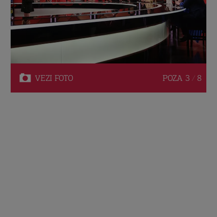
VEZI
FOTO
POZA
3 / 8