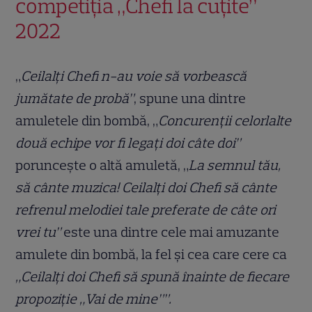
competiția „Chefi la cuțite”
2022
„
Ceilalți Chefi n-au voie să vorbească
jumătate de probă”
, spune una dintre
amuletele din bombă, „
Concurenții celorlalte
două echipe vor fi legați doi câte doi”
poruncește o altă amuletă, „
La semnul tău,
să cânte muzica! Ceilalți doi Chefi să cânte
refrenul melodiei tale preferate de câte ori
vrei tu”
este una dintre cele mai amuzante
amulete din bombă, la fel și cea care cere ca
„Ceilalți doi Chefi să spună înainte de fiecare
propoziție „Vai de mine””.