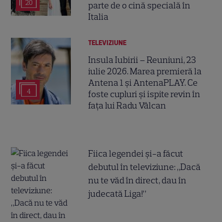
20
parte de o cină specială în
Italia
TELEVIZIUNE
Insula Iubirii – Reuniuni, 23
iulie 2026. Marea premieră la
Antena 1 și AntenaPLAY. Ce
4
foste cupluri și ispite revin în
fața lui Radu Vâlcan
Fiica legendei și-a făcut
debutul în televiziune: „Dacă
nu te văd în direct, dau în
judecată Liga!”