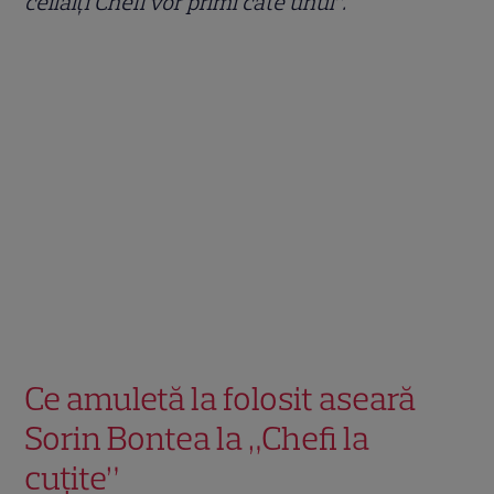
ceilalți Chefi vor primi câte unul”.
Ce amuletă la folosit aseară
Sorin Bontea la „Chefi la
cuțite”