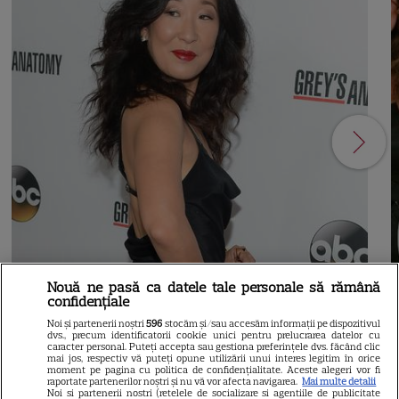
Nouă ne pasă ca datele tale personale să rămână
21
confidențiale
Noi și partenerii noștri
596
stocăm și/sau accesăm informații pe dispozitivul
dvs., precum identificatorii cookie unici pentru prelucrarea datelor cu
SERIALE AMERICANE
R
caracter personal. Puteți accepta sau gestiona preferințele dvs. făcând clic
mai jos, respectiv vă puteți opune utilizării unui interes legitim în orice
moment pe pagina cu politica de confidențialitate. Aceste alegeri vor fi
Sandra Oh dezvăluie de ce a
raportate partenerilor noștri și nu vă vor afecta navigarea.
Mai multe detalii
Noi si partenerii nostri (retelele de socializare si agentiile de publicitate