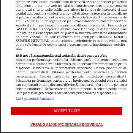
plecat din „Anatomia lui Grey”.
partenere, precum si furnizorii nostri de servicii de date analitice) prelucram
date pentru a permite website-ului sa functioneze, pentru a personaliza
continutul si anunturile publicitare afisate in functie de interesele si/sau
Discuția cu Shonda Rhimes
profilul dvs., pentru a va oferi functionalitati aferente retelelor de socializare
si pentru a analiza traficul pe website. Beneficiati de drepturile prevazute de
art. 15-22 din GDPR in legatura cu prelucrarea datelor cu caracter personal.
care a schimbat totul pentru
Aceste drepturi pot fi exercitate prin modalitatea indicata
aici
. Prin click pe
“ACCEPT TOATE”, acceptati folosirea tuturor Tehnologiilor de tip Cookie, care
implica inclusiv acceptul dvs. cu privire la stocarea/accesarea informatiilor
Cristina Yang
de catre Vendor-ii cu care colaboram. Prin click pe “VREAU SA MODIFIC
SETARILE INDIVIDUAL” puteti schimba preferintele in mod individual, mai
putin cele legate de cookie strict necesare pentru functionarea website-
ului.
Atât noi, cât și partenerii noștri prelucrăm datele pentru a oferi:
Măsurarea performanței reclamelor. Utilizarea profilurilor pentru selectarea
ARTICOLE PARTENERI
conținutului personalizat. Stocarea și/sau accesarea informațiilor de pe un
dispozitiv. Dezvoltarea și îmbunătățirea serviciilor. Crearea profilurilor de
conținut personalizat. Utilizarea profilurilor pentru selectarea publicității
personalizate. Crearea profilurilor pentru publicitate personalizată.
Măsurarea performanței conținutului. Înțelegerea publicului prin statistici
sau combinații de date din surse diferite. Utilizarea datelor limitate pentru a
selecta conținutul. Utilizarea de date limitate pentru a selecta publicitatea.
Dulceață de pepene galben –
Date precise de geolocație și identificarea prin scanarea dispozitivului.
Listă parteneri (furnizori)
rețete aromate
ACCEPT TOATE
Tragerile loto din 30 iulie 2026.
VREAU SA MODIFIC SETARILE INDIVIDUAL
Report de peste 8,89 milioane