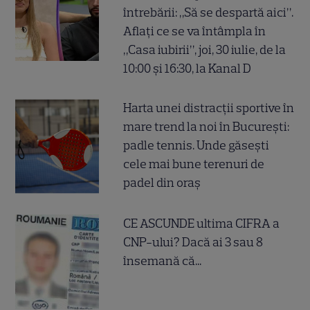
întrebării: „Să se despartă aici”.
Aflați ce se va întâmpla în
„Casa iubirii”, joi, 30 iulie, de la
10:00 și 16:30, la Kanal D
Harta unei distracții sportive în
mare trend la noi în București:
padle tennis. Unde găsești
cele mai bune terenuri de
padel din oraș
CE ASCUNDE ultima CIFRA a
CNP-ului? Dacă ai 3 sau 8
însemană că...