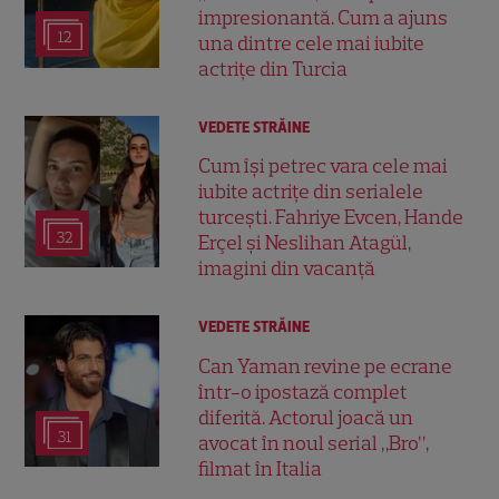
impresionantă. Cum a ajuns
12
una dintre cele mai iubite
actrițe din Turcia
VEDETE STRĂINE
Cum își petrec vara cele mai
iubite actrițe din serialele
turcești. Fahriye Evcen, Hande
32
Erçel și Neslihan Atagül,
imagini din vacanță
VEDETE STRĂINE
Can Yaman revine pe ecrane
într-o ipostază complet
diferită. Actorul joacă un
31
avocat în noul serial „Bro”,
filmat în Italia