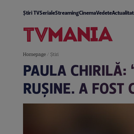
Știri TV
Seriale
Streaming
Cinema
Vedete
Actualita
Homepage
/
Știri
PAULA CHIRILĂ: 
RUŞINE. A FOST 