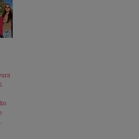
vara
i
din
e
.