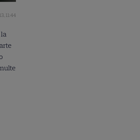
13, 11:44
 la
arte
 o
 multe