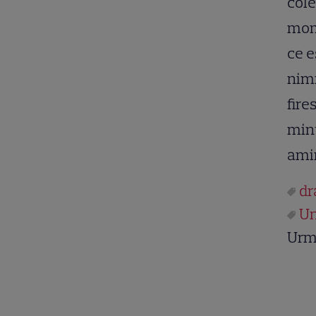
cole
mome
ce e
nimi
fire
mint
amin
dr
Un
Urm