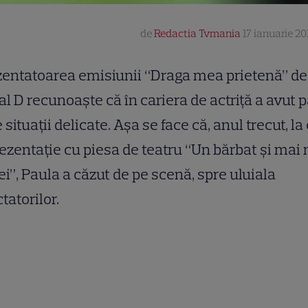
de
Redactia Tvmania
17 ianuarie 20
entatoarea emisiunii “Draga mea prietenă” de
l D recunoaşte că în cariera de actriţă a avut p
e situaţii delicate. Aşa se face că, anul trecut, la
ezentaţie cu piesa de teatru “Un bărbat şi mai
i”, Paula a căzut de pe scenă, spre uluiala
tatorilor.