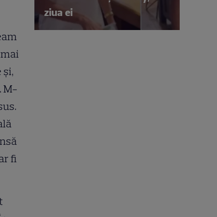
ziua ei
şeam
 mai
şi,
. M-
sus.
ală
însă
r fi
t