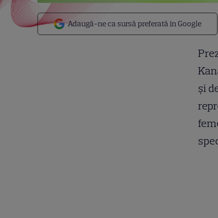
Adaugă-ne ca sursă preferată în Google
Prez
Kana
şi d
repr
feme
spec