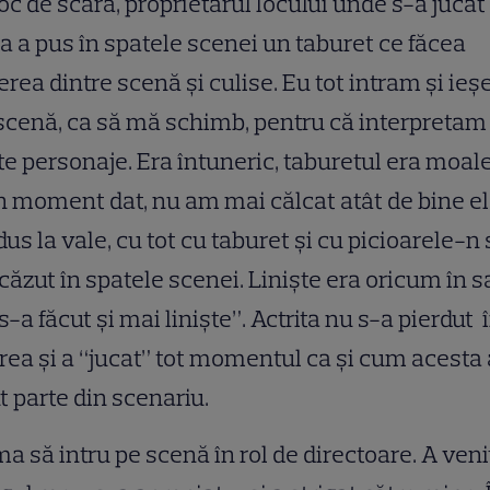
loc de scară, proprietarul locului unde s-a jucat
a a pus în spatele scenei un taburet ce făcea
erea dintre scenă şi culise. Eu tot intram şi ie
scenă, ca să mă schimb, pentru că interpretam
e personaje. Era întuneric, taburetul era moale 
n moment dat, nu am mai călcat atât de bine el
us la vale, cu tot cu taburet şi cu picioarele-n 
ăzut în spatele scenei. Linişte era oricum în s
 s-a făcut şi mai linişte”. Actrita nu s-a pierdut 
irea şi a “jucat” tot momentul ca şi cum acesta a
t parte din scenariu.
a să intru pe scenă în rol de directoare. A veni