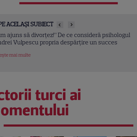
PE ACELAȘI SUBIECT
a Pavel nu ia vacanță! Realizatoarea emisiunii „Ape
 Consilier” pregătește un nou sezon intens la Kanal
tește mai multe
torii turci ai
omentului