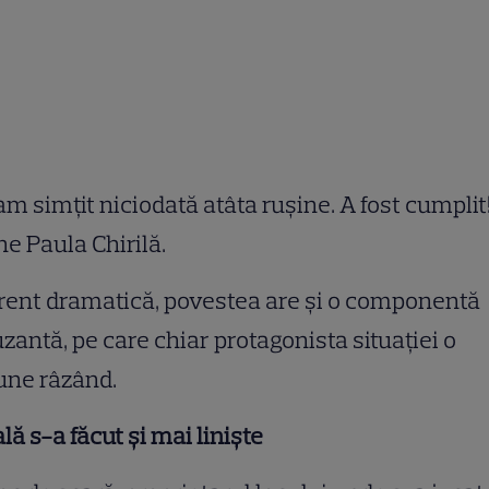
m simţit niciodată atâta ruşine. A fost cumplit!
e Paula Chirilă.
ent dramatică, povestea are şi o componentă
antă, pe care chiar protagonista situaţiei o
une râzând.
ală s-a făcut şi mai linişte