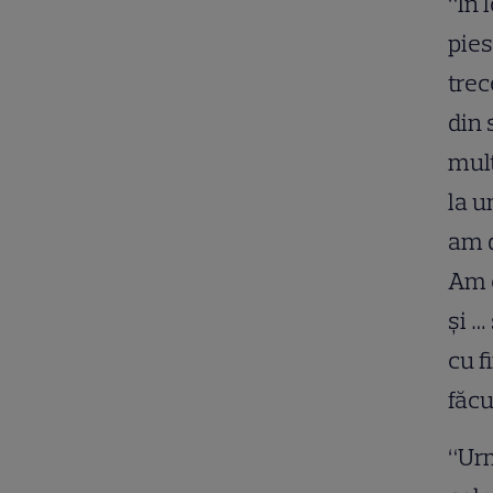
“În 
pies
trec
din 
mult
la u
am d
Am c
şi …
cu f
făcu
“Urm