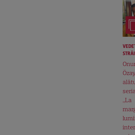
VEDE
STRĂ
Onu
Özay
alăt
seria
„La
mar
lumii
inte