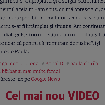
gul meu, s-a apropiat … şi a strigat către mine:
ntul acela mi-am spus: ori mă opresc aici, c
ste foarte penibil, ori continuu scena ca şi cum
c nu s-ar fi întâmplat şi
situaţia. Am continuat
sc dialogul:
, şi nu mai ştiu ce am mai adăugat, ţ
e doar că pentru că tremuram de ruşine”, îşi
teşte Paula.
aga mea prietena
Kanal D
paula chirila
 bărbat şi mai multe femei
ărește-ne pe
Google News
Cel mai nou VIDEO