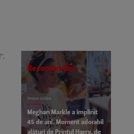
”,
Recomandări
Vedete străine
Meghan Markle a împlinit
45 de ani. Moment adorabil
alături de Prințul Harry, de