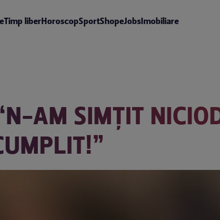
te
Timp liber
Horoscop
Sport
Shop
eJobs
Imobiliare
“N-AM SIMŢIT NICIO
CUMPLIT!”