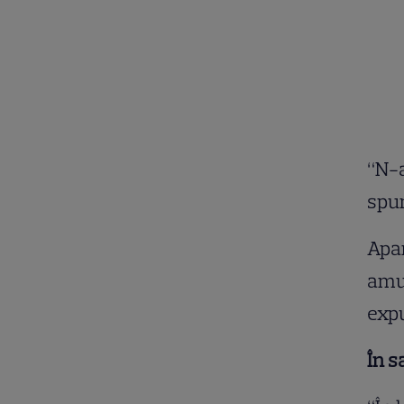
“N-a
spun
Apar
amuz
exp
În s