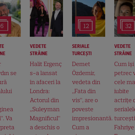
6
12
32
TE
VEDETE
SERIALE
VEDETE
INE
STRĂINE
TURCEŞTI
STRĂINE
r
Halit Ergenç
Demet
Cum își
dın se
s-a lansat
Özdemir,
petrec 
ură
în afaceri la
vedeta din
cele ma
lului
Londra:
„Fata din
iubite
Actorul din
vis”, are o
actrițe 
ginea
„Suleyman
poveste
serialel
”. Va
Magnificul”
impresionantă.
turcești
rpreta
a deschis o
Cum a
Fahriye