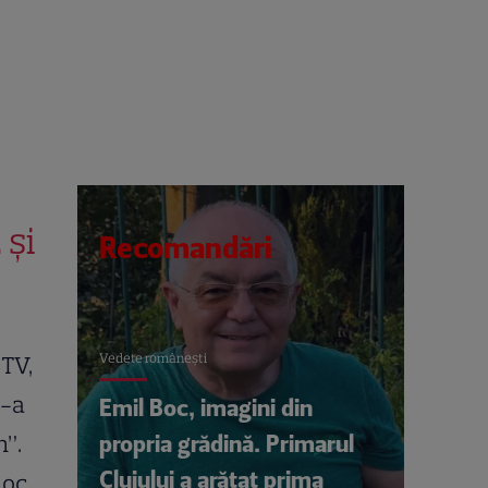
 și
Recomandări
Vedete româneşti
 TV,
i-a
Emil Boc, imagini din
propria grădină. Primarul
n”.
Clujului a arătat prima
loc