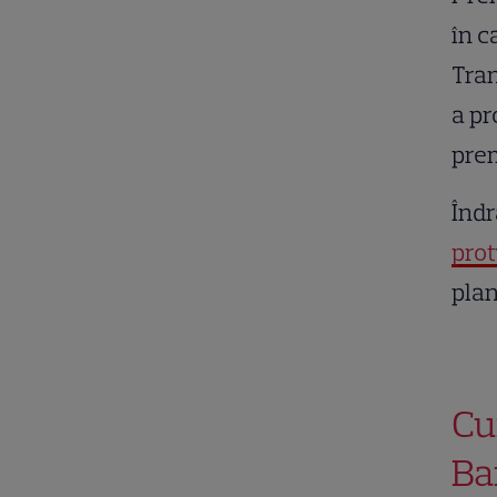
în c
Tran
a pr
prem
Îndr
prot
plan
Cu
Ba