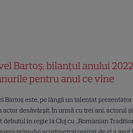
vel Bartoș, bilanțul anului 2022
anurile pentru anul ce vine
l Bartoș este, pe lângă un talentat prezentator
n actor desăvârșit. În urmă cu trei ani, actorul ș
t debutul în regie la Cluj cu „Romanian Traditio
iera primului scurtmetraj regizat de el a avut 