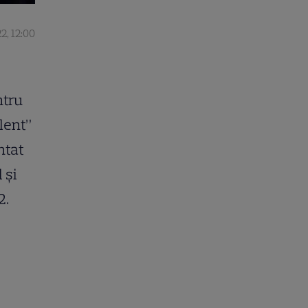
2, 12:00
ntru
lent”
ntat
 și
2.