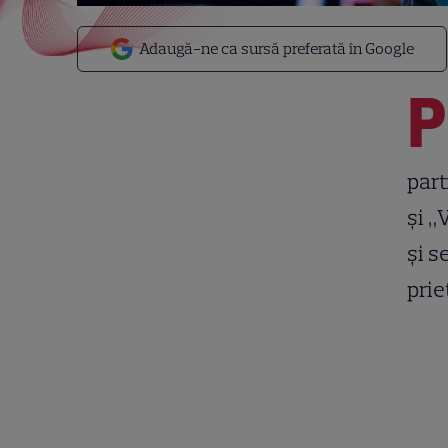
Adaugă-ne ca sursă preferată în Google
P
part
și „
și s
prie