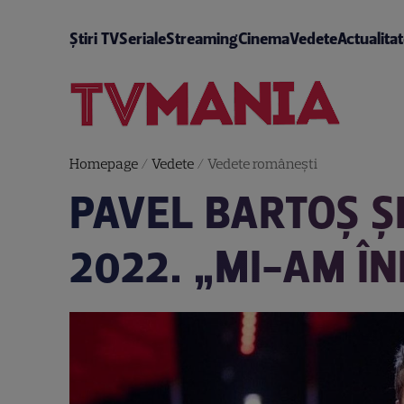
Știri TV
Seriale
Streaming
Cinema
Vedete
Actualita
Homepage
/
Vedete
/
Vedete româneşti
PAVEL BARTOȘ ȘI
2022. „MI-AM ÎN