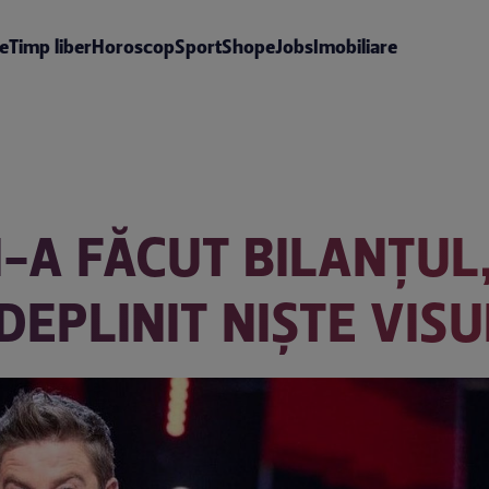
te
Timp liber
Horoscop
Sport
Shop
eJobs
Imobiliare
-A FĂCUT BILANȚUL,
DEPLINIT NIȘTE VISU