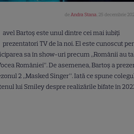
de
Andra Stana
,
25 decembrie 202
avel Bartoș este unul dintre cei mai iubiți
prezentatori TV de la noi. El este cunoscut pe
iciparea sa în show-uri precum „Românii au ta
Vocea României”. De asemenea, Bartoș a preze
ezonul 2 „Masked Singer”. Iată ce spune colegul
tenul lui Smiley despre realizările bifate în 202