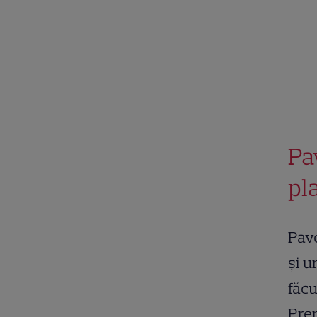
Pa
pl
Pave
și u
făcu
Prem