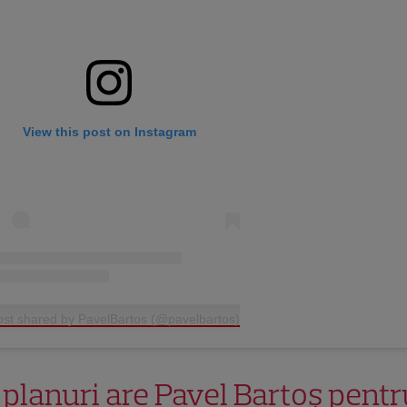
View this post on Instagram
ost shared by PavelBartos (@pavelbartos)
 planuri are Pavel Bartoș pentr