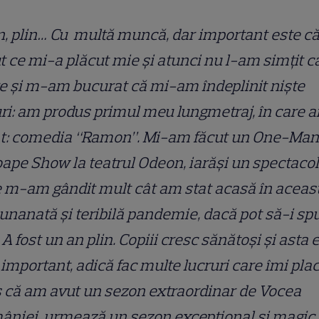
n, plin… Cu multă muncă, dar important este c
t ce mi-a plăcut mie și atunci nu l-am simțit c
e și m-am bucurat că mi-am îndeplinit niște
ri: am produs primul meu lungmetraj, în care a
at: comedia “Ramon”. Mi-am făcut un One-Man
ape Show la teatrul Odeon, iarăși un spectacol
 m-am gândit mult cât am stat acasă în aceas
nanată și teribilă pandemie, dacă pot să-i sp
 A fost un an plin. Copiii cresc sănătoși și asta e
important, adică fac multe lucruri care îmi plac
 că am avut un sezon extraordinar de Vocea
niei, urmează un sezon excepțional și magic 