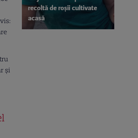
recoltă de roșii cultivate
acasă
vis:
are
tru
r și
l