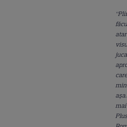
“Pli
făcu
atar
visu
juc
apro
care
minu
așa.
mai 
Plus
Româ