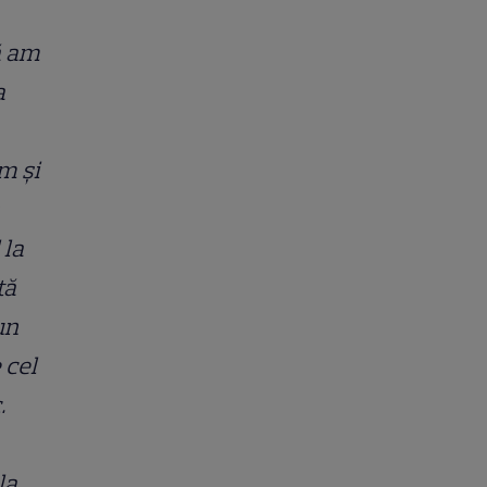
ă am
a
m și
 la
tă
un
 cel
.
la