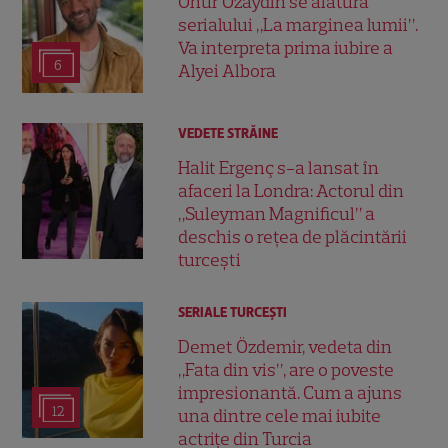
Onur Özaydın se alătură
serialului „La marginea lumii”.
Va interpreta prima iubire a
6
Alyei Albora
VEDETE STRĂINE
Halit Ergenç s-a lansat în
afaceri la Londra: Actorul din
„Suleyman Magnificul” a
deschis o rețea de plăcintării
turcești
SERIALE TURCEŞTI
Demet Özdemir, vedeta din
„Fata din vis”, are o poveste
impresionantă. Cum a ajuns
12
una dintre cele mai iubite
actrițe din Turcia