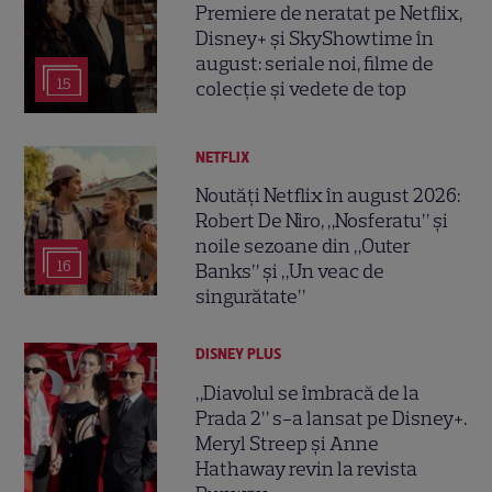
Premiere de neratat pe Netflix,
Disney+ și SkyShowtime în
august: seriale noi, filme de
15
colecție și vedete de top
NETFLIX
Noutăți Netflix în august 2026:
Robert De Niro, „Nosferatu” și
noile sezoane din „Outer
16
Banks” și „Un veac de
singurătate”
DISNEY PLUS
„Diavolul se îmbracă de la
Prada 2” s-a lansat pe Disney+.
Meryl Streep și Anne
Hathaway revin la revista