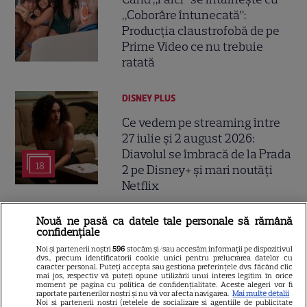
„Coborâre întunecată”:
Producția claustrofobă de pe
Prime Video ce nu trebuie
ratată
DISNEY PLUS
Ce vedem pe streaming între
27 iulie și 2 august 2026:
Diavolul se îmbracă de la Prada
18
2 pe Disney+ și mari noutăți
Netflix
Nouă ne pasă ca datele tale personale să rămână
DISNEY PLUS
confidențiale
Care-i buna și care-i reaua?
Noi și partenerii noștri
596
stocăm și/sau accesăm informații pe dispozitivul
dvs., precum identificatorii cookie unici pentru prelucrarea datelor cu
Emmy Rossum revine
caracter personal. Puteți accepta sau gestiona preferințele dvs. făcând clic
spectaculos pe Disney+ în
mai jos, respectiv vă puteți opune utilizării unui interes legitim în orice
moment pe pagina cu politica de confidențialitate. Aceste alegeri vor fi
3
thrillerul psihologic „Furie și
raportate partenerilor noștri și nu vă vor afecta navigarea.
Mai multe detalii
Noi si partenerii nostri (retelele de socializare si agentiile de publicitate