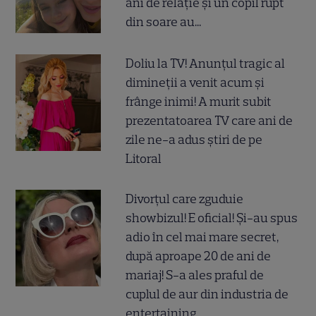
ani de relație și un copil rupt
din soare au...
Doliu la TV! Anunțul tragic al
dimineții a venit acum și
frânge inimi! A murit subit
prezentatoarea TV care ani de
zile ne-a adus știri de pe
Litoral
Divorțul care zguduie
showbizul! E oficial! Și-au spus
adio în cel mai mare secret,
după aproape 20 de ani de
mariaj! S-a ales praful de
cuplul de aur din industria de
entertaining