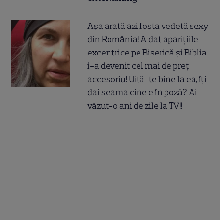
Așa arată azi fosta vedetă sexy
din România! A dat aparițiile
excentrice pe Biserică și Biblia
i-a devenit cel mai de preț
accesoriu! Uită-te bine la ea, îți
dai seama cine e în poză? Ai
văzut-o ani de zile la TV!!