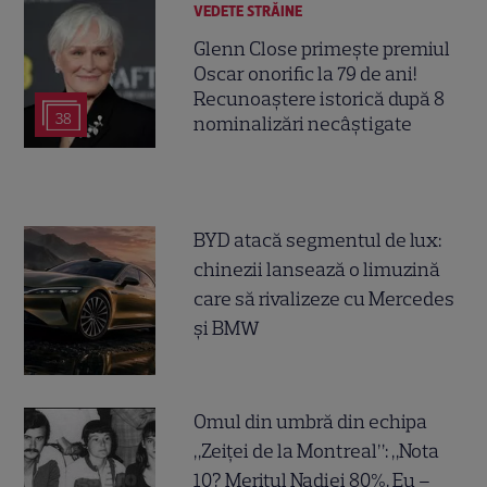
VEDETE STRĂINE
Glenn Close primește premiul
Oscar onorific la 79 de ani!
Recunoaștere istorică după 8
38
nominalizări necâștigate
BYD atacă segmentul de lux:
chinezii lansează o limuzină
care să rivalizeze cu Mercedes
și BMW
Omul din umbră din echipa
„Zeiței de la Montreal”: „Nota
10? Meritul Nadiei 80%. Eu –