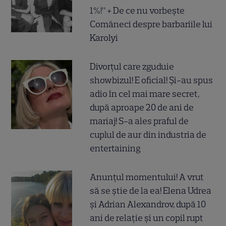
1%!” + De ce nu vorbește
Comăneci despre barbariile lui
Karolyi
Divorțul care zguduie
showbizul! E oficial! Și-au spus
adio în cel mai mare secret,
după aproape 20 de ani de
mariaj! S-a ales praful de
cuplul de aur din industria de
entertaining
Anunțul momentului! A vrut
să se știe de la ea! Elena Udrea
și Adrian Alexandrov, după 10
ani de relație și un copil rupt