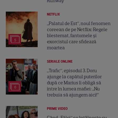
Runway
NETFLIX
„Palatul de Est”, noul fenomen
coreean de pe Netflix: Regele
blestemat, fantomele și
5
exorcistul care sfidează
moartea
SERIALE ONLINE
„Trafic”, episodul 3. Doru
ajunge la capătul puterilor
după ce Marius îi obligă să
6
intre în lumea mafiei: „Nu
trebuia să ajungem aici!”
PRIME VIDEO
Când „Fălci” se întâlnește cu