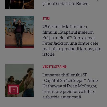
și noul serial Dan Brown
ȘTIRI
25 de ani de la lansarea
filmului „Stăpânul inelelor:
Frăția Inelului”! Cum a creat
Peter Jackson una dintre cele
mai iubite producții fantasy din
istorie
VEDETE STRĂINE
Lansarea thrillerului SF
„Capătul Străzii Stejar”: Anne
Hathaway și Ewan McGregor,
7
înfruntare preistorică într-o
suburbie americană