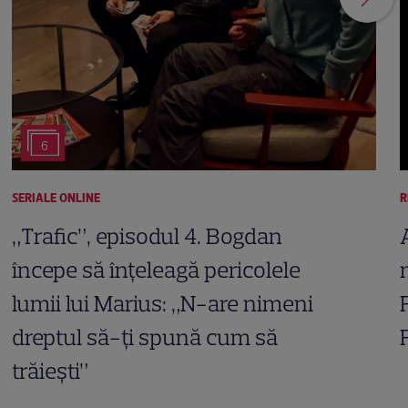
6
SERIALE ONLINE
R
„Trafic”, episodul 4. Bogdan
începe să înțeleagă pericolele
lumii lui Marius: „N-are nimeni
dreptul să-ți spună cum să
trăiești”