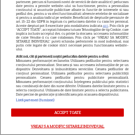
seducție”
partenere, precum si furnizorii nostri de servicii de date analitice) prelucram
date pentru a permite website-ului sa functioneze, pentru a personaliza
continutul si anunturile publicitare afisate in functie de interesele si/sau
profilul dvs., pentru a va oferi functionalitati aferente retelelor de socializare
PRIME VIDEO
si pentru a analiza traficul pe website. Beneficiati de drepturile prevazute de
art. 15-22 din GDPR in legatura cu prelucrarea datelor cu caracter personal.
Aceste drepturi pot fi exercitate prin modalitatea indicata
aici
. Prin click pe
Ride or Die pe Prime Video.
“ACCEPT TOATE”, acceptati folosirea tuturor Tehnologiilor de tip Cookie, care
Octavia Spencer și Hannah
implica inclusiv acceptul dvs. cu privire la stocarea/accesarea informatiilor
de catre Vendor-ii cu care colaboram. Prin click pe “VREAU SA MODIFIC
Waddingham, într-un serial cu
SETARILE INDIVIDUAL” puteti schimba preferintele in mod individual, mai
putin cele legate de cookie strict necesare pentru functionarea website-
asasini, umor și multă acțiune
ului.
Atât noi, cât și partenerii noștri prelucrăm datele pentru a oferi:
Măsurarea performanței reclamelor. Utilizarea profilurilor pentru selectarea
conținutului personalizat. Stocarea și/sau accesarea informațiilor de pe un
SERIALE ONLINE
dispozitiv. Dezvoltarea și îmbunătățirea serviciilor. Crearea profilurilor de
conținut personalizat. Utilizarea profilurilor pentru selectarea publicității
Cum arăta Pământul când
personalizate. Crearea profilurilor pentru publicitate personalizată.
Măsurarea performanței conținutului. Înțelegerea publicului prin statistici
scorpionii aveau doi metri?
sau combinații de date din surse diferite. Utilizarea datelor limitate pentru a
Documentarul „Surviving
selecta conținutul. Utilizarea de date limitate pentru a selecta publicitatea.
Date precise de geolocație și identificarea prin scanarea dispozitivului.
6
Earth” vine pe SkyShowtime
Listă parteneri (furnizori)
ACCEPT TOATE
VREAU SA MODIFIC SETARILE INDIVIDUAL
ŞTIRI