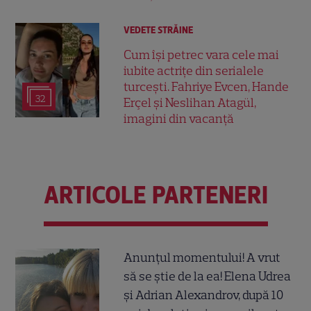
VEDETE STRĂINE
Cum își petrec vara cele mai
iubite actrițe din serialele
turcești. Fahriye Evcen, Hande
32
Erçel și Neslihan Atagül,
imagini din vacanță
ARTICOLE PARTENERI
Anunțul momentului! A vrut
să se știe de la ea! Elena Udrea
și Adrian Alexandrov, după 10