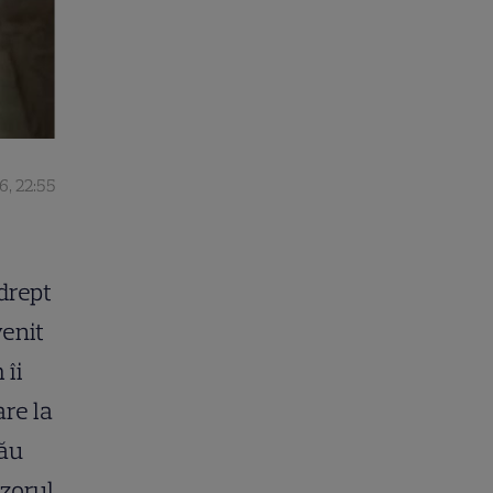
6, 22:55
drept
venit
 îi
are la
său
izorul