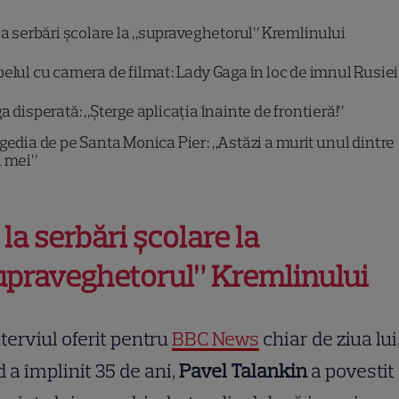
a serbări școlare la „supraveghetorul” Kremlinului
elul cu camera de filmat: Lady Gaga în loc de imnul Rusiei
a disperată: „Șterge aplicația înainte de frontieră!”
gedia de pe Santa Monica Pier: „Astăzi a murit unul dintre
i mei”
 la serbări școlare la
upraveghetorul” Kremlinului
nterviul oferit pentru
BBC News
chiar de ziua lui
 a împlinit 35 de ani,
Pavel Talankin
a povestit