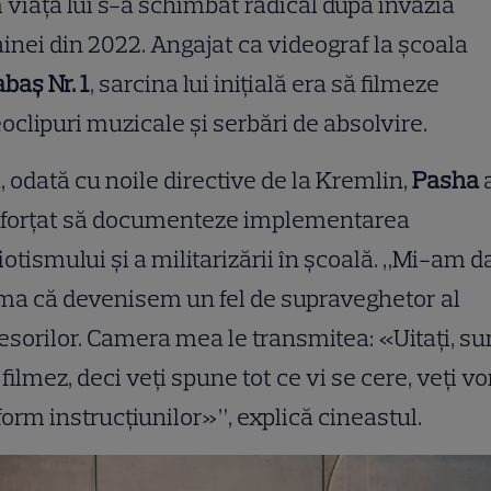
viața lui s-a schimbat radical după invazia
inei din 2022. Angajat ca videograf la școala
baș Nr. 1
, sarcina lui inițială era să filmeze
oclipuri muzicale și serbări de absolvire.
, odată cu noile directive de la Kremlin,
Pasha
t forțat să documenteze implementarea
iotismului și a militarizării în școală. „Mi-am d
a că devenisem un fel de supraveghetor al
esorilor. Camera mea le transmitea: «Uitați, su
, filmez, deci veți spune tot ce vi se cere, veți vo
orm instrucțiunilor»”, explică cineastul.