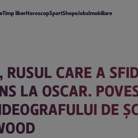
te
Timp liber
Horoscop
Sport
Shop
eJobs
Imobiliare
, RUSUL CARE A SF
UNS LA OSCAR. POVE
VIDEOGRAFULUI DE Ș
YWOOD