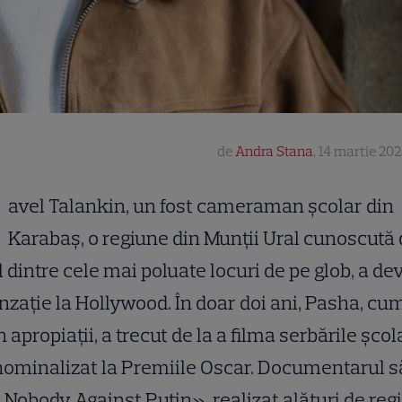
de
Andra Stana
,
14 martie 202
avel Talankin, un fost cameraman școlar din
Karabaș, o regiune din Munții Ural cunoscută 
 dintre cele mai poluate locuri de pe glob, a de
nzație la Hollywood. În doar doi ani, Pasha, cum
 apropiații, a trecut de la a filma serbările școl
 nominalizat la Premiile Oscar. Documentarul 
Nobody Against Putin», realizat alături de reg