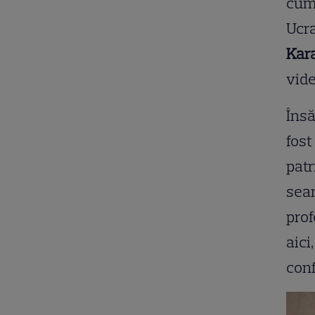
cum 
Ucra
Kara
vide
Însă
fos
patr
seam
prof
aici
conf