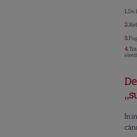
1
De l
2
Reb
3
Fug
4
Tra
elevi
De
„s
În i
când