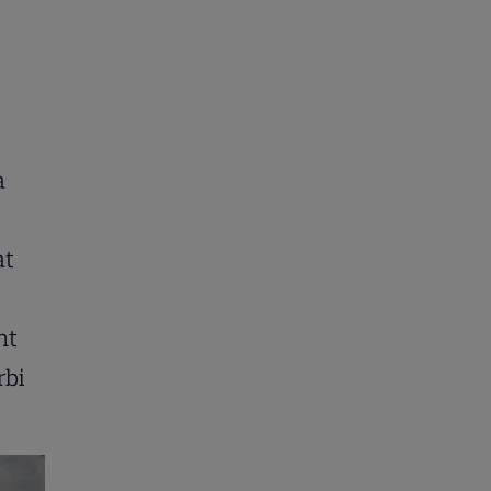
a
at
nt
rbi