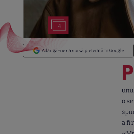
4
Adaugă-ne ca sursă preferată în Google
P
unul
o se
spun
a fi
«Mr 