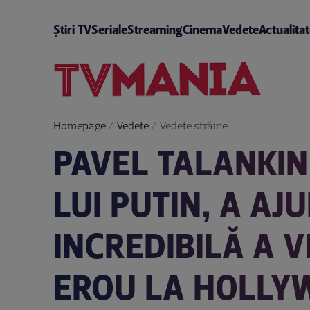
Știri TV
Seriale
Streaming
Cinema
Vedete
Actualita
Homepage
/
Vedete
/
Vedete străine
PAVEL TALANKIN
LUI PUTIN, A AJ
INCREDIBILĂ A 
EROU LA HOLL