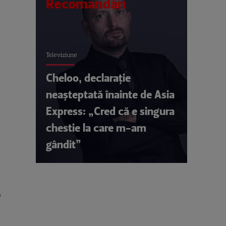
Recomandări
Televiziune
Cheloo, declarație
neașteptată înainte de Asia
Express: „Cred că e singura
chestie la care m-am
gândit”
,