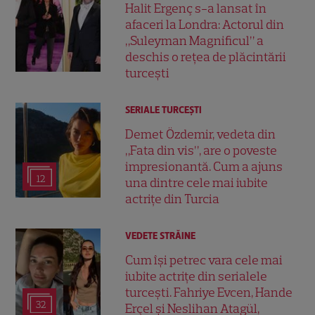
Halit Ergenç s-a lansat în
afaceri la Londra: Actorul din
„Suleyman Magnificul” a
deschis o rețea de plăcintării
turcești
SERIALE TURCEŞTI
Demet Özdemir, vedeta din
„Fata din vis”, are o poveste
impresionantă. Cum a ajuns
12
una dintre cele mai iubite
actrițe din Turcia
VEDETE STRĂINE
Cum își petrec vara cele mai
iubite actrițe din serialele
turcești. Fahriye Evcen, Hande
32
Erçel și Neslihan Atagül,