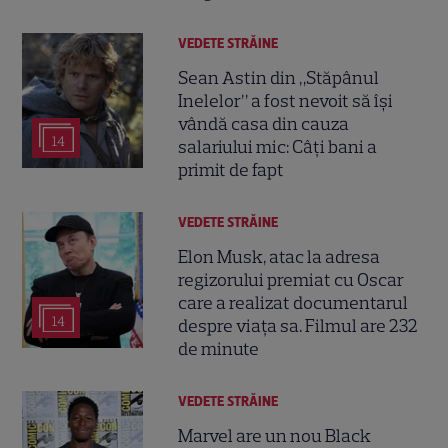
VEDETE STRĂINE
Sean Astin din „Stăpânul
Inelelor” a fost nevoit să își
vândă casa din cauza
14
salariului mic: Câți bani a
primit de fapt
VEDETE STRĂINE
Elon Musk, atac la adresa
regizorului premiat cu Oscar
care a realizat documentarul
14
despre viața sa. Filmul are 232
de minute
VEDETE STRĂINE
Marvel are un nou Black