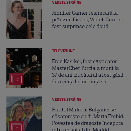
VEDETE STRĂINE
Jennifer Garner, ieșire rară la
prânz cu fiica ei, Violet. Cum au
fost surprinse cele două
TELEVIZIUNE
Eren Kasikci, fost câștigător
MasterChef Turcia, a murit la
37 de ani. Bucătarul a fost găsit
17
fără viață în locuința sa
VEDETE STRĂINE
Prințul Mirko al Bulgariei se
căsătorește cu dr. Marta Embid.
Povestea de dragoste începută
7
într-un spital din Madrid