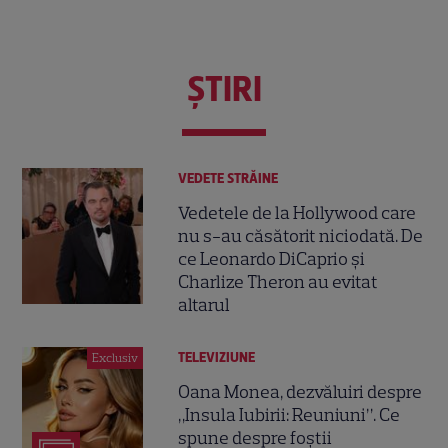
ŞTIRI
VEDETE STRĂINE
Vedetele de la Hollywood care
nu s-au căsătorit niciodată. De
ce Leonardo DiCaprio și
Charlize Theron au evitat
altarul
TELEVIZIUNE
Exclusiv
Oana Monea, dezvăluiri despre
„Insula Iubirii: Reuniuni”. Ce
spune despre foștii