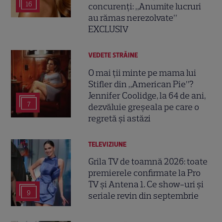
16
concurenți: „Anumite lucruri
au rămas nerezolvate”
EXCLUSIV
VEDETE STRĂINE
O mai ții minte pe mama lui
Stifler din „American Pie”?
Jennifer Coolidge, la 64 de ani,
7
dezvăluie greșeala pe care o
regretă și astăzi
TELEVIZIUNE
Grila TV de toamnă 2026: toate
premierele confirmate la Pro
TV și Antena 1. Ce show-uri și
9
seriale revin din septembrie