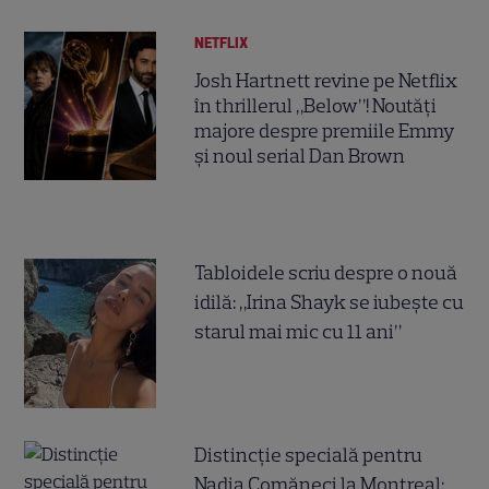
NETFLIX
Josh Hartnett revine pe Netflix
în thrillerul „Below”! Noutăți
majore despre premiile Emmy
și noul serial Dan Brown
Tabloidele scriu despre o nouă
idilă: „Irina Shayk se iubește cu
starul mai mic cu 11 ani”
Distincție specială pentru
Nadia Comăneci la Montreal: