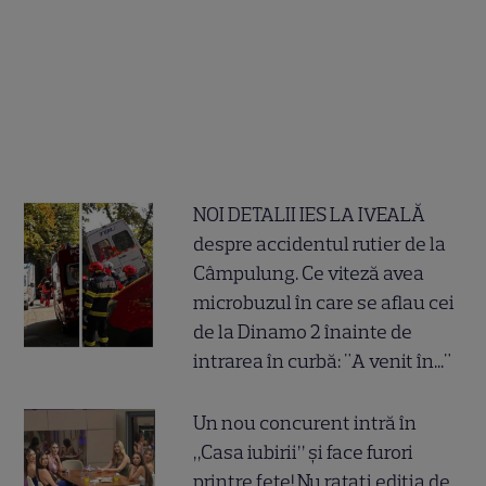
NOI DETALII IES LA IVEALĂ
despre accidentul rutier de la
Câmpulung. Ce viteză avea
microbuzul în care se aflau cei
de la Dinamo 2 înainte de
intrarea în curbă: "A venit în..."
Un nou concurent intră în
„Casa iubirii” și face furori
printre fete! Nu ratați ediția de