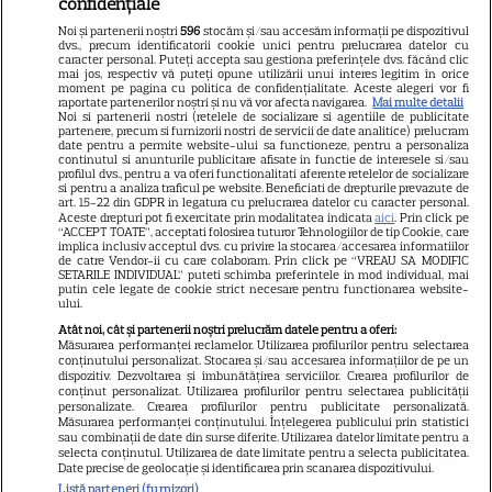
confidențiale
Libertatea pentru femei
Noi și partenerii noștri
596
stocăm și/sau accesăm informații pe dispozitivul
dvs., precum identificatorii cookie unici pentru prelucrarea datelor cu
GSP
caracter personal. Puteți accepta sau gestiona preferințele dvs. făcând clic
mai jos, respectiv vă puteți opune utilizării unui interes legitim în orice
Știri mondene
moment pe pagina cu politica de confidențialitate. Aceste alegeri vor fi
raportate partenerilor noștri și nu vă vor afecta navigarea.
Mai multe detalii
Noi si partenerii nostri (retelele de socializare si agentiile de publicitate
Avantaje
partenere, precum si furnizorii nostri de servicii de date analitice) prelucram
date pentru a permite website-ului sa functioneze, pentru a personaliza
Elle
continutul si anunturile publicitare afisate in functie de interesele si/sau
profilul dvs., pentru a va oferi functionalitati aferente retelelor de socializare
Unica
si pentru a analiza traficul pe website. Beneficiati de drepturile prevazute de
art. 15-22 din GDPR in legatura cu prelucrarea datelor cu caracter personal.
Retete practice
Aceste drepturi pot fi exercitate prin modalitatea indicata
aici
. Prin click pe
“ACCEPT TOATE”, acceptati folosirea tuturor Tehnologiilor de tip Cookie, care
implica inclusiv acceptul dvs. cu privire la stocarea/accesarea informatiilor
de catre Vendor-ii cu care colaboram. Prin click pe “VREAU SA MODIFIC
SETARILE INDIVIDUAL” puteti schimba preferintele in mod individual, mai
URMĂREȘTE-NE PE
putin cele legate de cookie strict necesare pentru functionarea website-
ului.
Atât noi, cât și partenerii noștri prelucrăm datele pentru a oferi:
Măsurarea performanței reclamelor. Utilizarea profilurilor pentru selectarea
conținutului personalizat. Stocarea și/sau accesarea informațiilor de pe un
dispozitiv. Dezvoltarea și îmbunătățirea serviciilor. Crearea profilurilor de
conținut personalizat. Utilizarea profilurilor pentru selectarea publicității
Copyright
2026
Ringier Romania – Toate Drepturile rezervate
personalizate. Crearea profilurilor pentru publicitate personalizată.
Măsurarea performanței conținutului. Înțelegerea publicului prin statistici
sau combinații de date din surse diferite. Utilizarea datelor limitate pentru a
selecta conținutul. Utilizarea de date limitate pentru a selecta publicitatea.
Date precise de geolocație și identificarea prin scanarea dispozitivului.
Listă parteneri (furnizori)