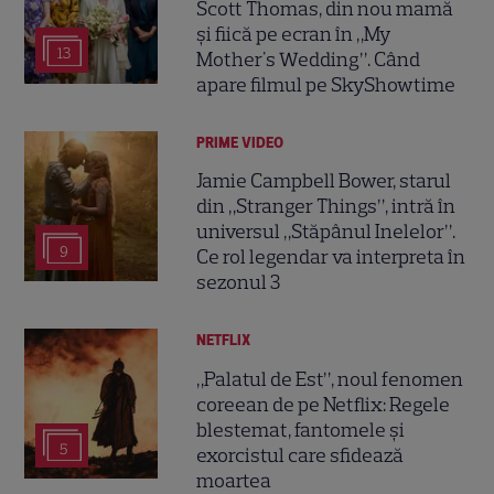
Scott Thomas, din nou mamă
și fiică pe ecran în „My
13
Mother's Wedding”. Când
apare filmul pe SkyShowtime
PRIME VIDEO
Jamie Campbell Bower, starul
din „Stranger Things”, intră în
universul „Stăpânul Inelelor”.
9
Ce rol legendar va interpreta în
sezonul 3
NETFLIX
„Palatul de Est”, noul fenomen
coreean de pe Netflix: Regele
blestemat, fantomele și
5
exorcistul care sfidează
moartea