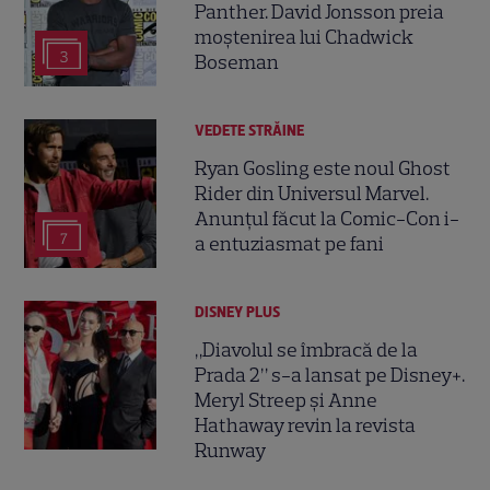
Panther. David Jonsson preia
moștenirea lui Chadwick
3
Boseman
VEDETE STRĂINE
Ryan Gosling este noul Ghost
Rider din Universul Marvel.
Anunțul făcut la Comic-Con i-
7
a entuziasmat pe fani
DISNEY PLUS
„Diavolul se îmbracă de la
Prada 2” s-a lansat pe Disney+.
Meryl Streep și Anne
Hathaway revin la revista
Runway