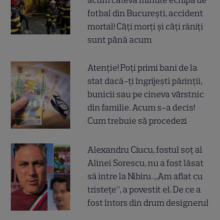
acum câteva minute echipa de
fotbal din București, accident
mortal! Câți morți și câți răniți
sunt până acum
Atenție! Poți primi bani de la
stat dacă-ți îngrijești părinții,
bunicii sau pe cineva vârstnic
din familie. Acum s-a decis!
Cum trebuie să procedezi
Alexandru Ciucu, fostul soț al
Alinei Sorescu, nu a fost lăsat
să intre la Nibiru. „Am aflat cu
tristețe”, a povestit el. De ce a
fost întors din drum designerul