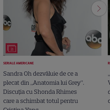
21
SERIALE AMERICANE
R
Sandra Oh dezvăluie de ce a
plecat din „Anatomia lui Grey”.
Discuția cu Shonda Rhimes
care a schimbat totul pentru
Cristina Yang