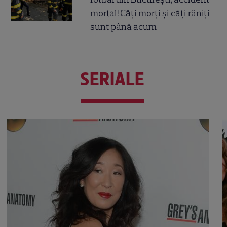
mortal! Câți morți și câți răniți
sunt până acum
SERIALE