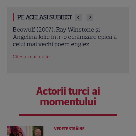
PE ACELAȘI SUBIECT
Jack Ryan: Agentul din umbră (2014).
Avia
ă a
Chris Pine și Kevin Costner, într-o cursă
lui 
contra cronometru pentru salvarea
de î
economiei americane
Citeș
Citește mai multe
Actorii turci ai
momentului
VEDETE STRĂINE