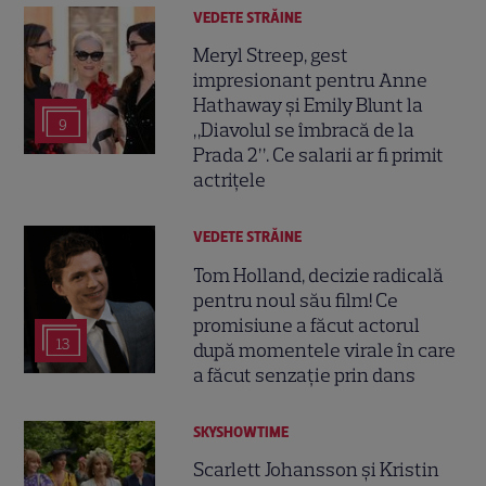
VEDETE STRĂINE
Meryl Streep, gest
impresionant pentru Anne
Hathaway și Emily Blunt la
9
„Diavolul se îmbracă de la
Prada 2”. Ce salarii ar fi primit
actrițele
VEDETE STRĂINE
Tom Holland, decizie radicală
pentru noul său film! Ce
promisiune a făcut actorul
13
după momentele virale în care
a făcut senzație prin dans
SKYSHOWTIME
Scarlett Johansson și Kristin