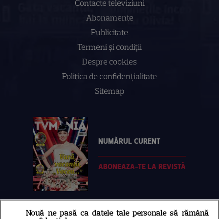
Contacte televiziuni
Abonamente
Publicitate
Termeni și condiții
Despre cookies
Politica de confidenţialitate
Sitemap
NUMĂRUL CURENT
ABONEAZA-TE LA REVISTĂ
Nouă ne pasă ca datele tale personale să rămână
Libertatea