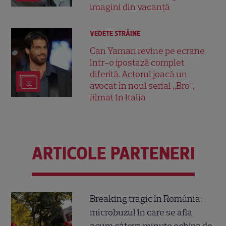
imagini din vacanță
VEDETE STRĂINE
Can Yaman revine pe ecrane
într-o ipostază complet
diferită. Actorul joacă un
31
avocat în noul serial „Bro”,
filmat în Italia
ARTICOLE PARTENERI
Breaking tragic în România:
microbuzul în care se afla