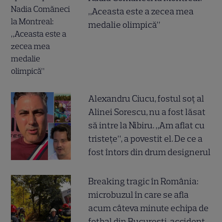
„Aceasta este a zecea mea
medalie olimpică”
Alexandru Ciucu, fostul soț al
Alinei Sorescu, nu a fost lăsat
să intre la Nibiru. „Am aflat cu
tristețe”, a povestit el. De ce a
fost întors din drum designerul
Breaking tragic în România:
microbuzul în care se afla
acum câteva minute echipa de
fotbal din București, accident