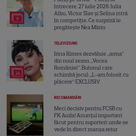
întrecere, 27 iulie 2026: Iulia
Albu, Victor Slav și Selina intră
9
în competiție. Ce surpriză le
pregătește Nea Mărin
TELEVIZIUNE
Irina Rimes dezvăluie „arma”
din noul sezon „Vocea
României”. Butonul care
14
schimbă jocul: „L-am folosit cu
plăcere” EXCLUSIV
RECOMANDĂRI
Meci decisiv pentru FCSB cu
FK Auda! Anunțul important
făcut pentru suporteri: unde se
vede în direct manșa retur