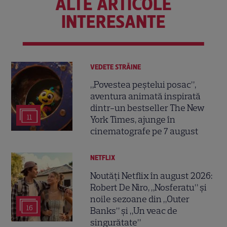
ALTE ARTICOLE
INTERESANTE
VEDETE STRĂINE
„Povestea peștelui posac”,
aventura animată inspirată
dintr-un bestseller The New
11
York Times, ajunge în
cinematografe pe 7 august
NETFLIX
Noutăți Netflix în august 2026:
Robert De Niro, „Nosferatu” și
noile sezoane din „Outer
16
Banks” și „Un veac de
singurătate”