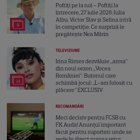
Poftiți pe la noi – Poftiți la
întrecere, 27 iulie 2026: Iulia
Albu, Victor Slav și Selina intră
9
în competiție. Ce surpriză le
pregătește Nea Mărin
TELEVIZIUNE
Irina Rimes dezvăluie „arma”
din noul sezon „Vocea
României”. Butonul care
14
schimbă jocul: „L-am folosit cu
plăcere” EXCLUSIV
RECOMANDĂRI
Meci decisiv pentru FCSB cu
FK Auda! Anunțul important
făcut pentru suporteri: unde se
vede în direct manșa retur