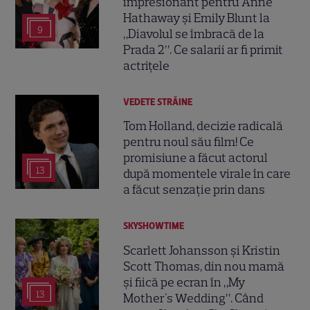
impresionant pentru Anne
Hathaway și Emily Blunt la
9
„Diavolul se îmbracă de la
Prada 2”. Ce salarii ar fi primit
actrițele
VEDETE STRĂINE
Tom Holland, decizie radicală
pentru noul său film! Ce
promisiune a făcut actorul
13
după momentele virale în care
a făcut senzație prin dans
SKYSHOWTIME
Scarlett Johansson și Kristin
Scott Thomas, din nou mamă
și fiică pe ecran în „My
13
Mother's Wedding”. Când