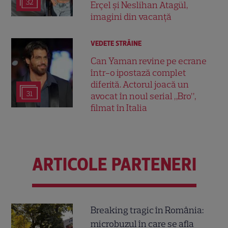
32
Erçel și Neslihan Atagül,
imagini din vacanță
VEDETE STRĂINE
Can Yaman revine pe ecrane
într-o ipostază complet
diferită. Actorul joacă un
31
avocat în noul serial „Bro”,
filmat în Italia
ARTICOLE PARTENERI
Breaking tragic în România:
microbuzul în care se afla