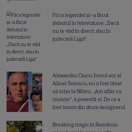
Fiica legendei și-a făcut
debutul în televiziune: „Dacă
nu te văd în direct, dau în
judecată Liga!”
Alexandru Ciucu, fostul soț al
Alinei Sorescu, nu a fost lăsat
să intre la Nibiru. „Am aflat cu
tristețe”, a povestit el. De ce a
fost întors din drum designerul
Breaking tragic în România: