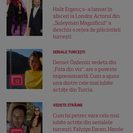
Halit Ergenç s-a lansat în
afaceri la Londra: Actorul din
„Suleyman Magnificul” a
deschis o rețea de plăcintării
turcești
SERIALE TURCEŞTI
Demet Özdemir, vedeta din
„Fata din vis”, are o poveste
impresionantă. Cum a ajuns
12
una dintre cele mai iubite
actrițe din Turcia
VEDETE STRĂINE
Cum își petrec vara cele mai
iubite actrițe din serialele
turcești. Fahriye Evcen, Hande