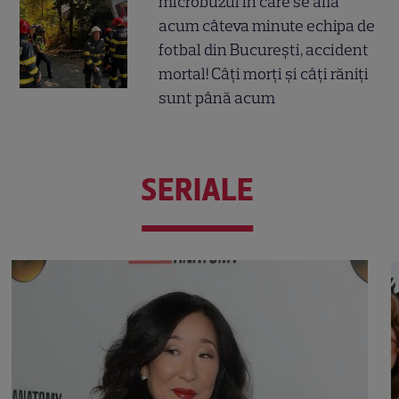
microbuzul în care se afla
acum câteva minute echipa de
fotbal din București, accident
mortal! Câți morți și câți răniți
sunt până acum
SERIALE