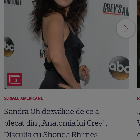
21
SERIALE AMERICANE
R
Sandra Oh dezvăluie de ce a
plecat din „Anatomia lui Grey”.
Discuția cu Shonda Rhimes