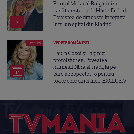
Prințul Mirko al Bulgariei se
căsătorește cu dr. Marta Embid.
Povestea de dragoste începută
7
într-un spital din Madrid
VEDETE ROMÂNEŞTI
Exclusiv
Laura Cosoi și-a ținut
promisiunea. Povestea
numelui Nina și tradiția pe
17
care a respectat-o pentru
toate cele cinci fiice. EXCLUSIV