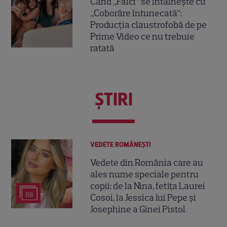
Când „Fălci” se întâlnește cu
„Coborâre întunecată”:
Producția claustrofobă de pe
Prime Video ce nu trebuie
ratată
ŞTIRI
VEDETE ROMÂNEŞTI
Vedete din România care au
ales nume speciale pentru
copii: de la Nina, fetița Laurei
68
Cosoi, la Jessica lui Pepe și
Josephine a Ginei Pistol