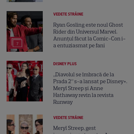
VEDETE STRĂINE
Ryan Gosling este noul Ghost
Rider din Universul Marvel.
Anunțul făcut la Comic-Con i-
7
a entuziasmat pe fani
DISNEY PLUS
„Diavolul se îmbracă de la
Prada 2” s-a lansat pe Disney+.
Meryl Streep și Anne
Hathaway revin la revista
Runway
VEDETE STRĂINE
Meryl Streep, gest