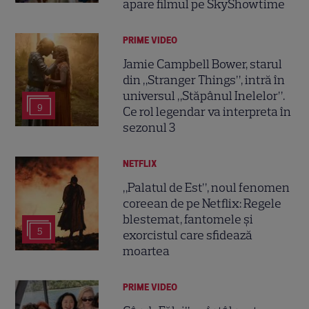
apare filmul pe SkyShowtime
PRIME VIDEO
Jamie Campbell Bower, starul
din „Stranger Things”, intră în
universul „Stăpânul Inelelor”.
9
Ce rol legendar va interpreta în
sezonul 3
NETFLIX
„Palatul de Est”, noul fenomen
coreean de pe Netflix: Regele
blestemat, fantomele și
5
exorcistul care sfidează
moartea
PRIME VIDEO