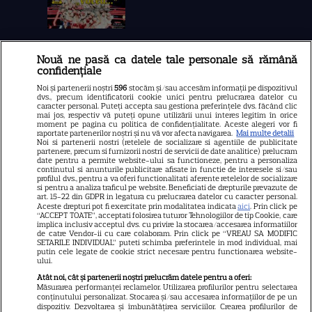
Nouă ne pasă ca datele tale personale să rămână
Libertatea
confidențiale
Libertatea pentru femei
Noi și partenerii noștri
596
stocăm și/sau accesăm informații pe dispozitivul
dvs., precum identificatorii cookie unici pentru prelucrarea datelor cu
GSP
caracter personal. Puteți accepta sau gestiona preferințele dvs. făcând clic
mai jos, respectiv vă puteți opune utilizării unui interes legitim în orice
Știri mondene
moment pe pagina cu politica de confidențialitate. Aceste alegeri vor fi
raportate partenerilor noștri și nu vă vor afecta navigarea.
Mai multe detalii
Noi si partenerii nostri (retelele de socializare si agentiile de publicitate
Avantaje
partenere, precum si furnizorii nostri de servicii de date analitice) prelucram
date pentru a permite website-ului sa functioneze, pentru a personaliza
Elle
continutul si anunturile publicitare afisate in functie de interesele si/sau
profilul dvs., pentru a va oferi functionalitati aferente retelelor de socializare
Unica
si pentru a analiza traficul pe website. Beneficiati de drepturile prevazute de
art. 15-22 din GDPR in legatura cu prelucrarea datelor cu caracter personal.
Retete practice
Aceste drepturi pot fi exercitate prin modalitatea indicata
aici
. Prin click pe
“ACCEPT TOATE”, acceptati folosirea tuturor Tehnologiilor de tip Cookie, care
implica inclusiv acceptul dvs. cu privire la stocarea/accesarea informatiilor
de catre Vendor-ii cu care colaboram. Prin click pe “VREAU SA MODIFIC
SETARILE INDIVIDUAL” puteti schimba preferintele in mod individual, mai
URMĂREȘTE-NE PE
putin cele legate de cookie strict necesare pentru functionarea website-
ului.
Atât noi, cât și partenerii noștri prelucrăm datele pentru a oferi:
Măsurarea performanței reclamelor. Utilizarea profilurilor pentru selectarea
conținutului personalizat. Stocarea și/sau accesarea informațiilor de pe un
dispozitiv. Dezvoltarea și îmbunătățirea serviciilor. Crearea profilurilor de