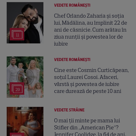
VEDETE ROMÂNEŞTI
Chef Orlando Zaharia și soția
lui, Mădălina, au împlinit 22 de
ani de căsnicie. Cum arătau în
11
ziua nunții și povestea lor de
iubire
VEDETE ROMÂNEŞTI
Cine este Cosmin Curticăpean,
soțul Laurei Cosoi. Afaceri,
vârstă și povestea de iubire
29
care durează de peste 10 ani
VEDETE STRĂINE
O mai ții minte pe mama lui
Stifler din „American Pie”?
Jennifer Coolidge, la 64 de ani,