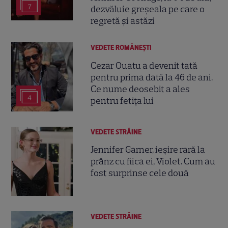
7
dezvăluie greșeala pe care o
regretă și astăzi
VEDETE ROMÂNEŞTI
Cezar Ouatu a devenit tată
pentru prima dată la 46 de ani.
Ce nume deosebit a ales
4
pentru fetița lui
VEDETE STRĂINE
Jennifer Garner, ieșire rară la
prânz cu fiica ei, Violet. Cum au
fost surprinse cele două
VEDETE STRĂINE