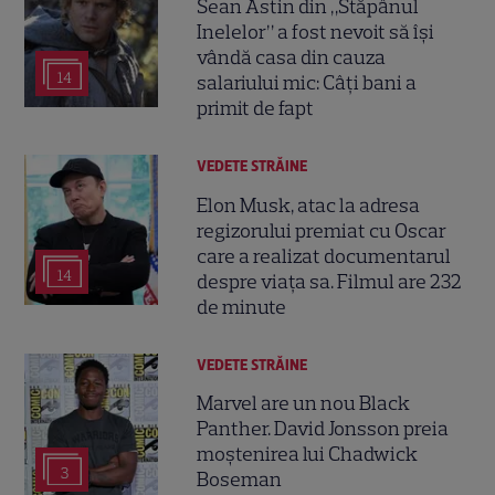
Sean Astin din „Stăpânul
Inelelor” a fost nevoit să își
vândă casa din cauza
14
salariului mic: Câți bani a
primit de fapt
VEDETE STRĂINE
Elon Musk, atac la adresa
regizorului premiat cu Oscar
care a realizat documentarul
14
despre viața sa. Filmul are 232
de minute
VEDETE STRĂINE
Marvel are un nou Black
Panther. David Jonsson preia
moștenirea lui Chadwick
3
Boseman