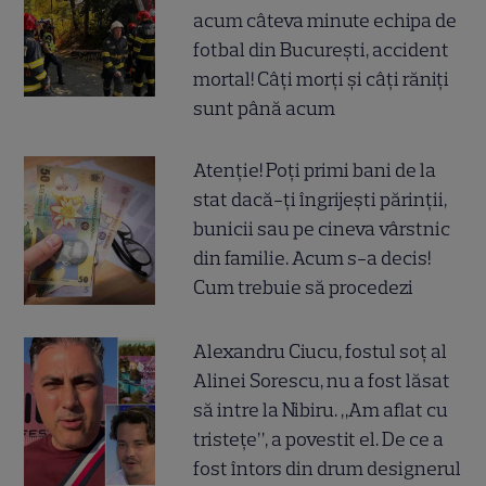
acum câteva minute echipa de
fotbal din București, accident
mortal! Câți morți și câți răniți
sunt până acum
Atenție! Poți primi bani de la
stat dacă-ți îngrijești părinții,
bunicii sau pe cineva vârstnic
din familie. Acum s-a decis!
Cum trebuie să procedezi
Alexandru Ciucu, fostul soț al
Alinei Sorescu, nu a fost lăsat
să intre la Nibiru. „Am aflat cu
tristețe”, a povestit el. De ce a
fost întors din drum designerul