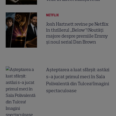
NETFLIX
Josh Hartnett revine pe Netflix
în thrillerul „Below”! Noutăți
majore despre premiile Emmy
și noul serial Dan Brown
Așteptarea a luat sfârșit: astăzi
s-a jucat primul meci în Sala
Polivalentă din Tulcea! Imagini
spectaculoase