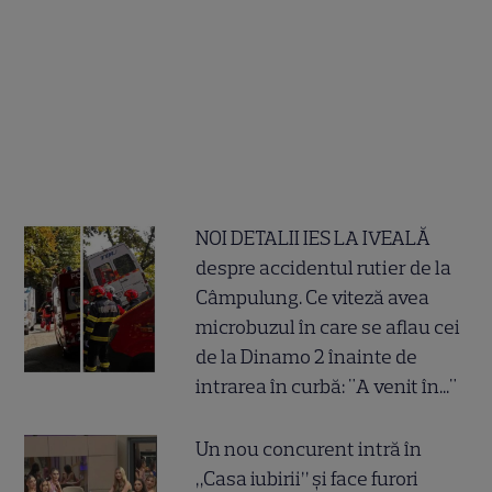
NOI DETALII IES LA IVEALĂ
despre accidentul rutier de la
Câmpulung. Ce viteză avea
microbuzul în care se aflau cei
de la Dinamo 2 înainte de
intrarea în curbă: "A venit în..."
Un nou concurent intră în
„Casa iubirii” și face furori