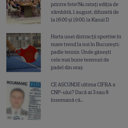
printre fete! Nu ratați ediția de
sâmbătă, 1 august, difuzată de
la 16:00 și 19:00, la Kanal D
Harta unei distracții sportive în
mare trend la noi în București:
padle tennis. Unde găsești
cele mai bune terenuri de
padel din oraș
CE ASCUNDE ultima CIFRA a
CNP-ului? Dacă ai 3 sau 8
însemană că...