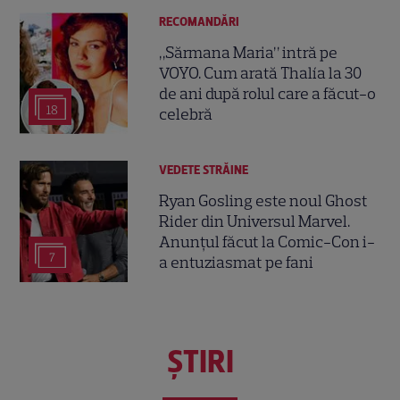
RECOMANDĂRI
„Sărmana Maria” intră pe
VOYO. Cum arată Thalía la 30
de ani după rolul care a făcut-o
18
celebră
VEDETE STRĂINE
Ryan Gosling este noul Ghost
Rider din Universul Marvel.
Anunțul făcut la Comic-Con i-
7
a entuziasmat pe fani
ŞTIRI