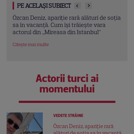
PE ACELAȘI SUBIECT
soția
Cezar Ouatu, emoții uriașe după
Andr
nașterea fiicei sale. Ce spune despre
de f
Serena Maria: „Îmi seamănă mult”
la 51
Citește mai multe
Citeș
Actorii turci ai
momentului
VEDETE STRĂINE
Özcan Deniz, apariție rară
alături de soția sa în vacanță.