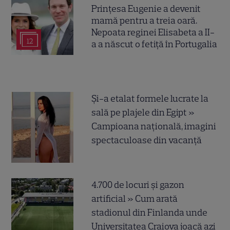
Prințesa Eugenie a devenit
mamă pentru a treia oară.
Nepoata reginei Elisabeta a II-
12
a a născut o fetiță în Portugalia
Și-a etalat formele lucrate la
sală pe plajele din Egipt »
Campioana națională, imagini
spectaculoase din vacanță
4.700 de locuri și gazon
artificial » Cum arată
stadionul din Finlanda unde
Universitatea Craiova joacă azi