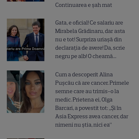
Continuarea e șah mat
Gata, e oficial! Ce salariu are
Mirabela Grădinaru, dar asta
nu e tot! Surpriza uriașă din
declarația de avere! Da, scrie
negru pe alb! O cheamă…
Cum a descoperit Alina
Pușcău că are cancer. Primele
semne care au trimis-o la
medic. Prietena ei, Olga
Barcari, a povestit tot: „Și în
Asia Express avea cancer, dar
nimeni nu știa, nici ea”