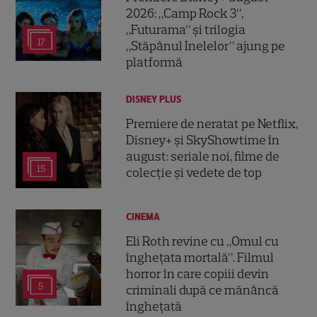
2026: „Camp Rock 3”,
„Futurama” și trilogia
17
„Stăpânul Inelelor” ajung pe
platformă
DISNEY PLUS
Premiere de neratat pe Netflix,
Disney+ și SkyShowtime în
august: seriale noi, filme de
15
colecție și vedete de top
CINEMA
Eli Roth revine cu „Omul cu
înghețata mortală”. Filmul
horror în care copiii devin
5
criminali după ce mănâncă
înghețată