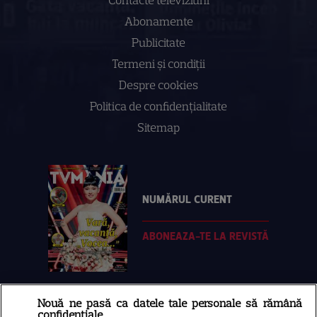
Abonamente
Publicitate
Termeni și condiții
Despre cookies
Politica de confidenţialitate
Sitemap
NUMĂRUL CURENT
ABONEAZA-TE LA REVISTĂ
Nouă ne pasă ca datele tale personale să rămână
Libertatea
confidențiale