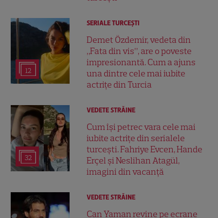
SERIALE TURCEŞTI
Demet Özdemir, vedeta din
„Fata din vis”, are o poveste
impresionantă. Cum a ajuns
12
una dintre cele mai iubite
actrițe din Turcia
VEDETE STRĂINE
Cum își petrec vara cele mai
iubite actrițe din serialele
turcești. Fahriye Evcen, Hande
32
Erçel și Neslihan Atagül,
imagini din vacanță
VEDETE STRĂINE
Can Yaman revine pe ecrane