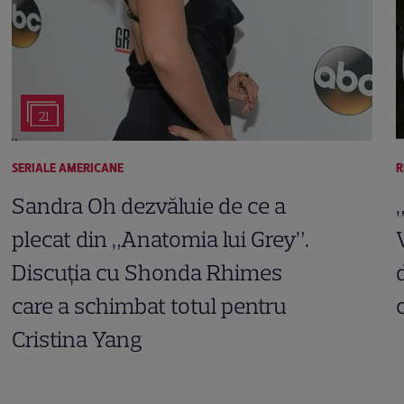
21
SERIALE AMERICANE
R
Sandra Oh dezvăluie de ce a
plecat din „Anatomia lui Grey”.
Discuția cu Shonda Rhimes
care a schimbat totul pentru
Cristina Yang