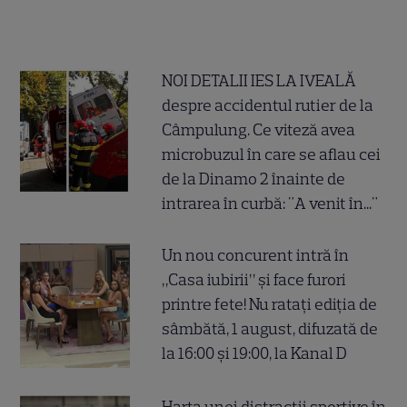
NOI DETALII IES LA IVEALĂ
despre accidentul rutier de la
Câmpulung. Ce viteză avea
microbuzul în care se aflau cei
de la Dinamo 2 înainte de
intrarea în curbă: "A venit în..."
Un nou concurent intră în
„Casa iubirii” și face furori
printre fete! Nu ratați ediția de
sâmbătă, 1 august, difuzată de
la 16:00 și 19:00, la Kanal D