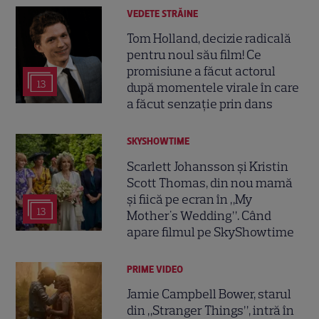
VEDETE STRĂINE
Tom Holland, decizie radicală
pentru noul său film! Ce
promisiune a făcut actorul
13
după momentele virale în care
a făcut senzație prin dans
SKYSHOWTIME
Scarlett Johansson și Kristin
Scott Thomas, din nou mamă
și fiică pe ecran în „My
13
Mother's Wedding”. Când
apare filmul pe SkyShowtime
PRIME VIDEO
Jamie Campbell Bower, starul
din „Stranger Things”, intră în