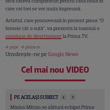
facă câteva cumpărături pentru casa nouă în
care cei trei se vor muta împreună.
Artistul, care promovează în prezent piesa “O
femeie cât o sută”, va prezenta la toamnă o
emisiune de divertisment
la Prima TV.
pepe
prima tv
Urmărește-ne pe
Google News
Cel mai nou VIDEO
PE ACELAȘI SUBIECT
ima
Pepe o arată pentru prima dată pe fiica
Prim