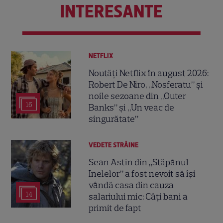
INTERESANTE
NETFLIX
Noutăți Netflix în august 2026:
Robert De Niro, „Nosferatu” și
noile sezoane din „Outer
16
Banks” și „Un veac de
singurătate”
VEDETE STRĂINE
Sean Astin din „Stăpânul
Inelelor” a fost nevoit să își
vândă casa din cauza
14
salariului mic: Câți bani a
primit de fapt