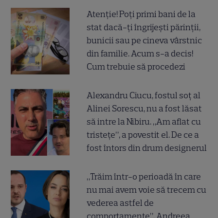
Atenție! Poți primi bani de la
stat dacă-ți îngrijești părinții,
bunicii sau pe cineva vârstnic
din familie. Acum s-a decis!
Cum trebuie să procedezi
Alexandru Ciucu, fostul soț al
Alinei Sorescu, nu a fost lăsat
să intre la Nibiru. „Am aflat cu
tristețe”, a povestit el. De ce a
fost întors din drum designerul
„Trăim într-o perioadă în care
nu mai avem voie să trecem cu
vederea astfel de
comportamente”. Andreea