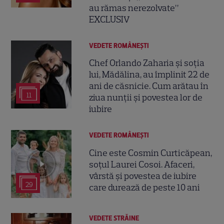
au rămas nerezolvate”
EXCLUSIV
VEDETE ROMÂNEŞTI
Chef Orlando Zaharia și soția
lui, Mădălina, au împlinit 22 de
ani de căsnicie. Cum arătau în
11
ziua nunții și povestea lor de
iubire
VEDETE ROMÂNEŞTI
Cine este Cosmin Curticăpean,
soțul Laurei Cosoi. Afaceri,
vârstă și povestea de iubire
29
care durează de peste 10 ani
VEDETE STRĂINE