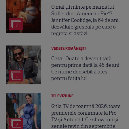
O mai ții minte pe mama lui
Stifler din „American Pie”?
Jennifer Coolidge, la 64 de ani,
7
dezvăluie greșeala pe care o
regretă și astăzi
VEDETE ROMÂNEŞTI
Cezar Ouatu a devenit tată
pentru prima dată la 46 de ani.
Ce nume deosebit a ales
4
pentru fetița lui
TELEVIZIUNE
Grila TV de toamnă 2026: toate
premierele confirmate la Pro
TV și Antena 1. Ce show-uri și
9
seriale revin din septembrie