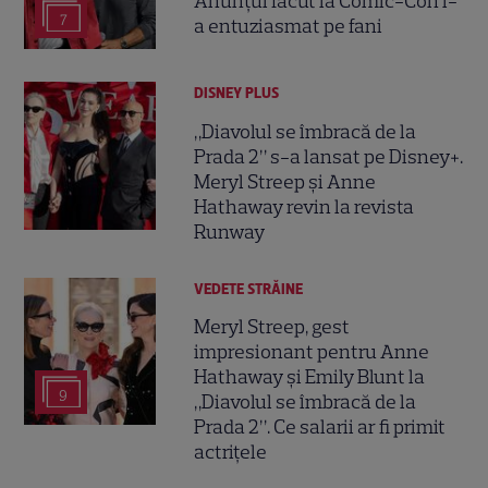
Anunțul făcut la Comic-Con i-
7
a entuziasmat pe fani
DISNEY PLUS
„Diavolul se îmbracă de la
Prada 2” s-a lansat pe Disney+.
Meryl Streep și Anne
Hathaway revin la revista
Runway
VEDETE STRĂINE
Meryl Streep, gest
impresionant pentru Anne
Hathaway și Emily Blunt la
9
„Diavolul se îmbracă de la
Prada 2”. Ce salarii ar fi primit
actrițele