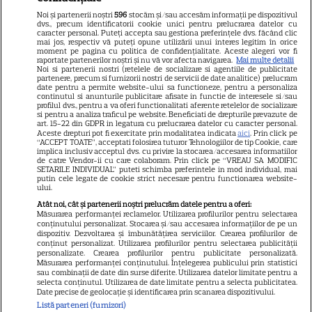
Libertatea pentru femei
Noi și partenerii noștri
596
stocăm și/sau accesăm informații pe dispozitivul
dvs., precum identificatorii cookie unici pentru prelucrarea datelor cu
GSP
caracter personal. Puteți accepta sau gestiona preferințele dvs. făcând clic
mai jos, respectiv vă puteți opune utilizării unui interes legitim în orice
Știri mondene
moment pe pagina cu politica de confidențialitate. Aceste alegeri vor fi
raportate partenerilor noștri și nu vă vor afecta navigarea.
Mai multe detalii
Noi si partenerii nostri (retelele de socializare si agentiile de publicitate
Avantaje
partenere, precum si furnizorii nostri de servicii de date analitice) prelucram
date pentru a permite website-ului sa functioneze, pentru a personaliza
Elle
continutul si anunturile publicitare afisate in functie de interesele si/sau
profilul dvs., pentru a va oferi functionalitati aferente retelelor de socializare
Unica
si pentru a analiza traficul pe website. Beneficiati de drepturile prevazute de
art. 15-22 din GDPR in legatura cu prelucrarea datelor cu caracter personal.
Retete practice
Aceste drepturi pot fi exercitate prin modalitatea indicata
aici
. Prin click pe
“ACCEPT TOATE”, acceptati folosirea tuturor Tehnologiilor de tip Cookie, care
implica inclusiv acceptul dvs. cu privire la stocarea/accesarea informatiilor
de catre Vendor-ii cu care colaboram. Prin click pe “VREAU SA MODIFIC
SETARILE INDIVIDUAL” puteti schimba preferintele in mod individual, mai
URMĂREȘTE-NE PE
putin cele legate de cookie strict necesare pentru functionarea website-
ului.
Atât noi, cât și partenerii noștri prelucrăm datele pentru a oferi:
Măsurarea performanței reclamelor. Utilizarea profilurilor pentru selectarea
conținutului personalizat. Stocarea și/sau accesarea informațiilor de pe un
dispozitiv. Dezvoltarea și îmbunătățirea serviciilor. Crearea profilurilor de
conținut personalizat. Utilizarea profilurilor pentru selectarea publicității
Copyright
2026
Ringier Romania – Toate Drepturile rezervate
personalizate. Crearea profilurilor pentru publicitate personalizată.
Măsurarea performanței conținutului. Înțelegerea publicului prin statistici
sau combinații de date din surse diferite. Utilizarea datelor limitate pentru a
selecta conținutul. Utilizarea de date limitate pentru a selecta publicitatea.
Date precise de geolocație și identificarea prin scanarea dispozitivului.
Listă parteneri (furnizori)