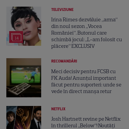
TELEVIZIUNE
Irina Rimes dezvăluie „arma”
din noul sezon „Vocea
României”. Butonul care
14
schimbă jocul: „L-am folosit cu
plăcere” EXCLUSIV
RECOMANDĂRI
Meci decisiv pentru FCSB cu
FK Auda! Anunțul important
făcut pentru suporteri: unde se
vede în direct manșa retur
NETFLIX
Josh Hartnett revine pe Netflix
în thrillerul „Below”! Noutăți