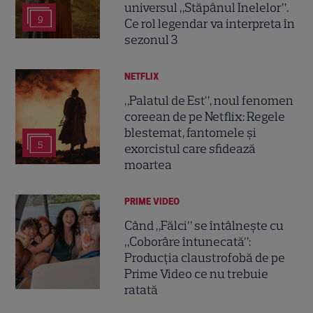
universul „Stăpânul Inelelor”.
9
Ce rol legendar va interpreta în
sezonul 3
NETFLIX
„Palatul de Est”, noul fenomen
coreean de pe Netflix: Regele
blestemat, fantomele și
5
exorcistul care sfidează
moartea
PRIME VIDEO
Când „Fălci” se întâlnește cu
„Coborâre întunecată”:
Producția claustrofobă de pe
Prime Video ce nu trebuie
ratată