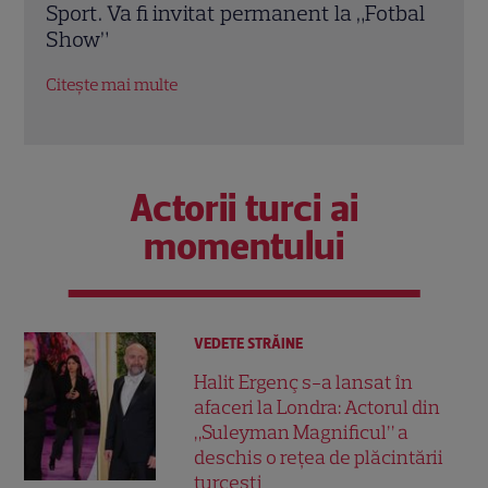
tbal
lui, Jessica, în vârstă de două luni.
Unive
Imaginile emoționante din noul clip al
din 
artistului
al pa
Citește mai multe
Citeș
Actorii turci ai
momentului
VEDETE STRĂINE
Halit Ergenç s-a lansat în
afaceri la Londra: Actorul din
„Suleyman Magnificul” a
deschis o rețea de plăcintării
turcești