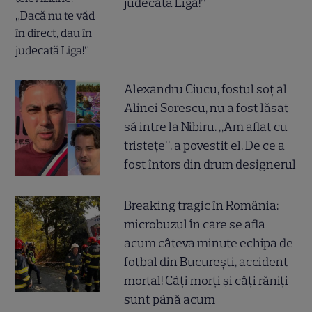
judecată Liga!”
Alexandru Ciucu, fostul soț al
Alinei Sorescu, nu a fost lăsat
să intre la Nibiru. „Am aflat cu
tristețe”, a povestit el. De ce a
fost întors din drum designerul
Breaking tragic în România:
microbuzul în care se afla
acum câteva minute echipa de
fotbal din București, accident
mortal! Câți morți și câți răniți
sunt până acum