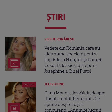
ŞTIRI
VEDETE ROMÂNEŞTI
Vedete din România care au
ales nume speciale pentru
copii: de la Nina, fetița Laurei
68
Cosoi, la Jessica lui Pepe și
Josephine a Ginei Pistol
TELEVIZIUNE
Exclusiv
Oana Monea, dezvăluiri despre
„Insula Iubirii: Reuniuni”. Ce
spune despre foștii
16
concurenți: „Anumite lucruri