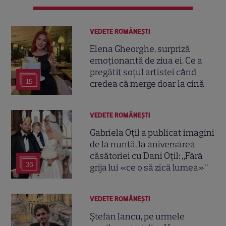
VEDETE ROMÂNEŞTI
Elena Gheorghe, surpriză
emoționantă de ziua ei. Ce a
pregătit soțul artistei când
15
credea că merge doar la cină
VEDETE ROMÂNEŞTI
Gabriela Oțil a publicat imagini
de la nuntă, la aniversarea
căsătoriei cu Dani Oțil: „Fără
36
grija lui «ce o să zică lumea»”
VEDETE ROMÂNEŞTI
Ștefan Iancu, pe urmele