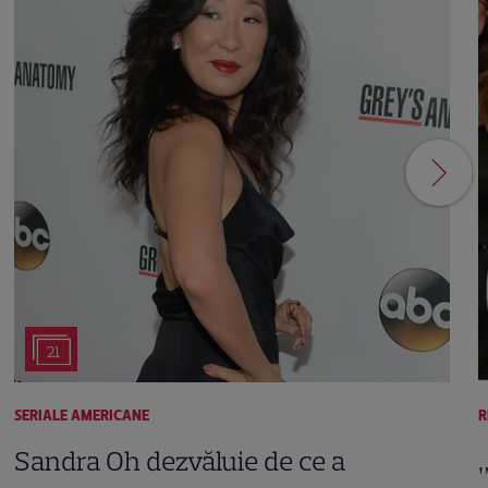
21
SERIALE AMERICANE
R
Sandra Oh dezvăluie de ce a