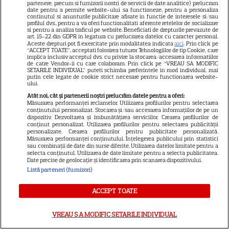
Panther. David Jonsson preia
partenere, precum si furnizorii nostri de servicii de date analitice) prelucram
date pentru a permite website-ului sa functioneze, pentru a personaliza
moștenirea lui Chadwick
continutul si anunturile publicitare afisate in functie de interesele si/sau
profilul dvs., pentru a va oferi functionalitati aferente retelelor de socializare
3
Boseman
si pentru a analiza traficul pe website. Beneficiati de drepturile prevazute de
art. 15-22 din GDPR in legatura cu prelucrarea datelor cu caracter personal.
Aceste drepturi pot fi exercitate prin modalitatea indicata
aici
. Prin click pe
“ACCEPT TOATE”, acceptati folosirea tuturor Tehnologiilor de tip Cookie, care
implica inclusiv acceptul dvs. cu privire la stocarea/accesarea informatiilor
VEDETE STRĂINE
de catre Vendor-ii cu care colaboram. Prin click pe “VREAU SA MODIFIC
SETARILE INDIVIDUAL” puteti schimba preferintele in mod individual, mai
Ryan Gosling este noul Ghost
putin cele legate de cookie strict necesare pentru functionarea website-
ului.
Rider din Universul Marvel.
Atât noi, cât și partenerii noștri prelucrăm datele pentru a oferi:
Anunțul făcut la Comic-Con i-
Măsurarea performanței reclamelor. Utilizarea profilurilor pentru selectarea
7
a entuziasmat pe fani
conținutului personalizat. Stocarea și/sau accesarea informațiilor de pe un
dispozitiv. Dezvoltarea și îmbunătățirea serviciilor. Crearea profilurilor de
conținut personalizat. Utilizarea profilurilor pentru selectarea publicității
personalizate. Crearea profilurilor pentru publicitate personalizată.
Măsurarea performanței conținutului. Înțelegerea publicului prin statistici
DISNEY PLUS
sau combinații de date din surse diferite. Utilizarea datelor limitate pentru a
selecta conținutul. Utilizarea de date limitate pentru a selecta publicitatea.
„Diavolul se îmbracă de la
Date precise de geolocație și identificarea prin scanarea dispozitivului.
Listă parteneri (furnizori)
Prada 2” s-a lansat pe Disney+.
Meryl Streep și Anne
ACCEPT TOATE
Hathaway revin la revista
Runway
VREAU SA MODIFIC SETARILE INDIVIDUAL