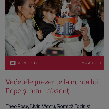
VEZI
FOTO
POZA
1 / 13
Vedetele prezente la nunta lui
Pepe și marii absenți
Theo Rose, Liviu Vârciu, Romică Țociu și