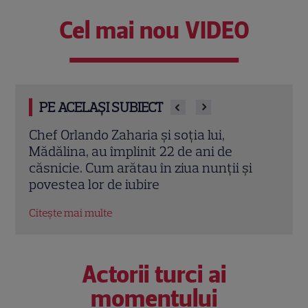
Cel mai nou VIDEO
PE ACELAȘI SUBIECT
Cine este Cosmin Curticăpean, soțul
Ceza
Laurei Cosoi. Afaceri, vârstă și povestea
dată
i
de iubire care durează de peste 10 ani
ales 
Citește mai multe
Citeș
Actorii turci ai
momentului