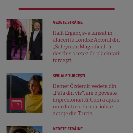
VEDETE STRĂINE
Halit Ergenç s-a lansat în
afaceri la Londra: Actorul din
„Suleyman Magnificul” a
deschis o rețea de plăcintării
turcești
SERIALE TURCEŞTI
Demet Özdemir, vedeta din
„Fata din vis”, are o poveste
impresionantă. Cum a ajuns
12
una dintre cele mai iubite
actrițe din Turcia
VEDETE STRĂINE