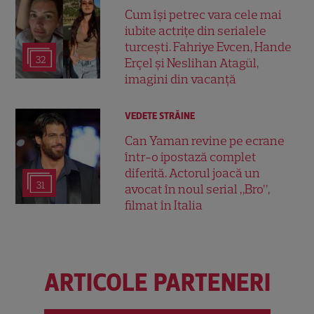
Cum își petrec vara cele mai
iubite actrițe din serialele
turcești. Fahriye Evcen, Hande
32
Erçel și Neslihan Atagül,
imagini din vacanță
VEDETE STRĂINE
Can Yaman revine pe ecrane
într-o ipostază complet
diferită. Actorul joacă un
31
avocat în noul serial „Bro”,
filmat în Italia
ARTICOLE PARTENERI