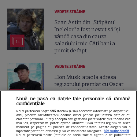
VEDETE STRĂINE
Sean Astin din „Stăpânul
Inelelor” a fost nevoit să își
vândă casa din cauza
14
salariului mic: Câți bani a
primit de fapt
VEDETE STRĂINE
Elon Musk, atac la adresa
regizorului premiat cu Oscar
care a realizat documentarul
14
despre viața sa. Filmul are 232
Nouă ne pasă ca datele tale personale să rămână
confidențiale
de minute
Noi și partenerii noștri
596
stocăm și/sau accesăm informații pe dispozitivul
dvs., precum identificatorii cookie unici pentru prelucrarea datelor cu
caracter personal. Puteți accepta sau gestiona preferințele dvs. făcând clic
VEDETE STRĂINE
mai jos, respectiv vă puteți opune utilizării unui interes legitim în orice
moment pe pagina cu politica de confidențialitate. Aceste alegeri vor fi
raportate partenerilor noștri și nu vă vor afecta navigarea.
Mai multe detalii
Marvel are un nou Black
Noi si partenerii nostri (retelele de socializare si agentiile de publicitate