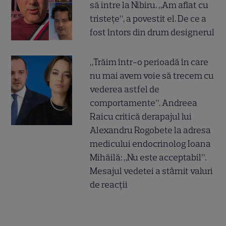
să intre la Nibiru. „Am aflat cu
tristețe”, a povestit el. De ce a
fost întors din drum designerul
„Trăim într-o perioadă în care
nu mai avem voie să trecem cu
vederea astfel de
comportamente”. Andreea
Raicu critică derapajul lui
Alexandru Rogobete la adresa
medicului endocrinolog Ioana
Mihăilă: „Nu este acceptabil”.
Mesajul vedetei a stârnit valuri
de reacții