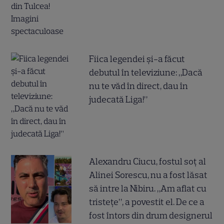
Fiica legendei și-a făcut
debutul în televiziune: „Dacă
nu te văd în direct, dau în
judecată Liga!”
Alexandru Ciucu, fostul soț al
Alinei Sorescu, nu a fost lăsat
să intre la Nibiru. „Am aflat cu
tristețe”, a povestit el. De ce a
fost întors din drum designerul