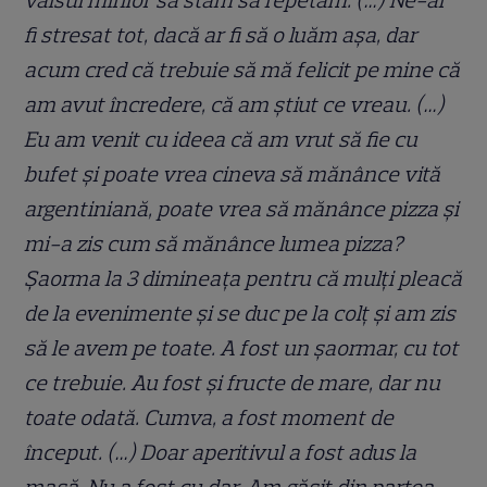
valsul mirilor să stăm să repetăm. (…) Ne-ar
fi stresat tot, dacă ar fi să o luăm așa, dar
acum cred că trebuie să mă felicit pe mine că
am avut încredere, că am știut ce vreau. (…)
Eu am venit cu ideea că am vrut să fie cu
bufet și poate vrea cineva să mănânce vită
argentiniană, poate vrea să mănânce pizza și
mi-a zis cum să mănânce lumea pizza?
Șaorma la 3 dimineața pentru că mulți pleacă
de la evenimente și se duc pe la colț și am zis
să le avem pe toate. A fost un șaormar, cu tot
ce trebuie. Au fost și fructe de mare, dar nu
toate odată. Cumva, a fost moment de
început. (…) Doar aperitivul a fost adus la