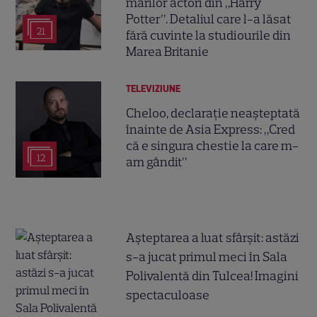
marilor actori din „Harry
Potter”. Detaliul care l-a lăsat
21
fără cuvinte la studiourile din
Marea Britanie
TELEVIZIUNE
Cheloo, declarație neașteptată
înainte de Asia Express: „Cred
că e singura chestie la care m-
12
am gândit”
Așteptarea a luat sfârșit: astăzi
s-a jucat primul meci în Sala
Polivalentă din Tulcea! Imagini
spectaculoase