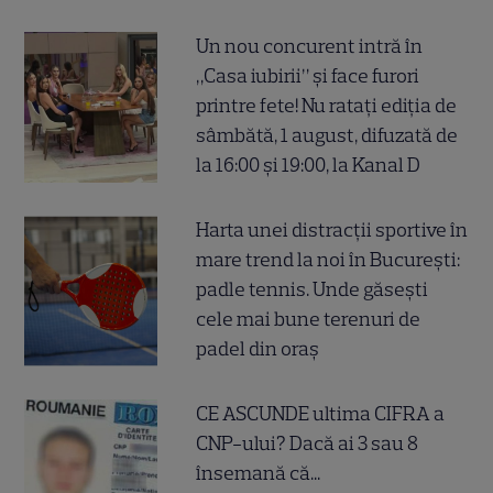
Un nou concurent intră în
„Casa iubirii” și face furori
printre fete! Nu ratați ediția de
sâmbătă, 1 august, difuzată de
la 16:00 și 19:00, la Kanal D
Harta unei distracții sportive în
mare trend la noi în București:
padle tennis. Unde găsești
cele mai bune terenuri de
padel din oraș
CE ASCUNDE ultima CIFRA a
CNP-ului? Dacă ai 3 sau 8
însemană că...