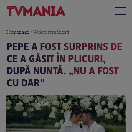
Homepage
/
Vedete româneşti
PEPE A FOST SURPRINS DE
CE A GĂSIT ÎN PLICURI,
DUPĂ NUNTĂ. „NU A FOST
CU DAR”