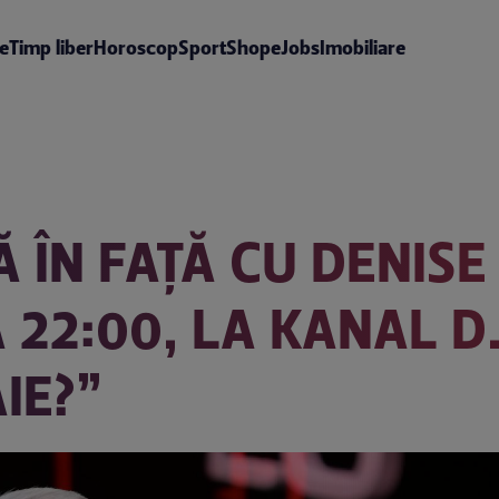
te
Timp liber
Horoscop
Sport
Shop
eJobs
Imobiliare
 ÎN FAŢĂ CU DENISE 
 22:00, LA KANAL D.
IE?”