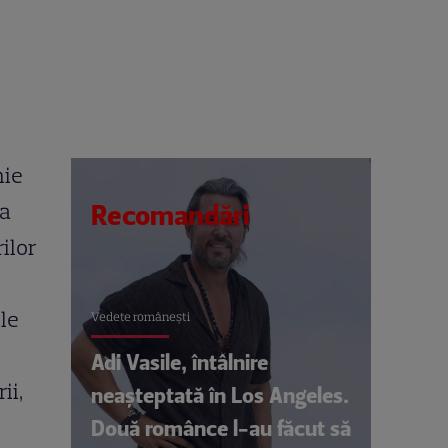
mie
 a
Recomandări
rilor
ile
Vedete româneşti
Adi Vasile, întâlnire
ii,
neașteptată în Los Angeles.
Două românce l-au făcut să