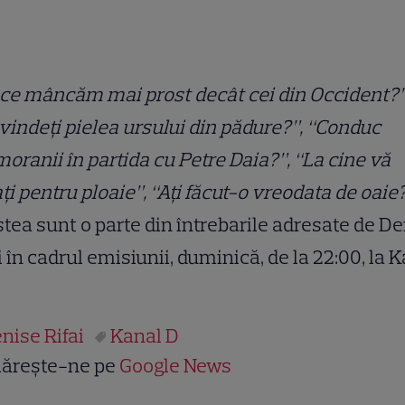
ce mâncăm mai prost decât cei din Occident?”
vindeţi pielea ursului din pădure?”, “Conduc
oranii în partida cu Petre Daia?”, “La cine vă
ţi pentru ploaie”, “Aţi făcut-o vreodata de oaie
tea sunt o parte din întrebarile adresate de D
i în cadrul emisiunii, duminică, de la 22:00, la 
nise Rifai
Kanal D
ărește-ne pe
Google News