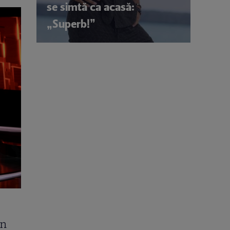
se simtă ca acasă:
„Superb!”
in