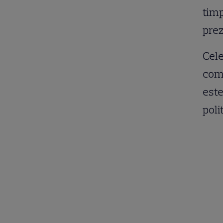
timp
pre
Cele
comb
este
poli