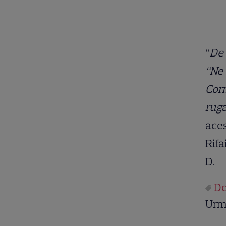
“
De 
“Ne 
Corm
ruga
aces
Rifa
D.
De
Urm