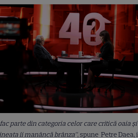
fac parte din categoria celor care critică oaia şi
ineata îi manâncă brânza”
, spune Petre Daea, 