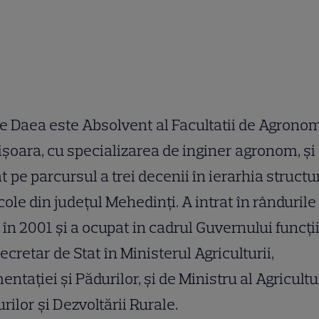
e Daea este Absolvent al Facultatii de Agrono
şoara, cu specializarea de inginer agronom, şi
t pe parcursul a trei decenii în ierarhia structu
cole din judeţul Mehedinţi. A intrat în rândurile
în 2001 şi a ocupat in cadrul Guvernului funcţi
ecretar de Stat în Ministerul Agriculturii,
entaţiei şi Pădurilor, şi de Ministru al Agricultur
rilor şi Dezvoltării Rurale.