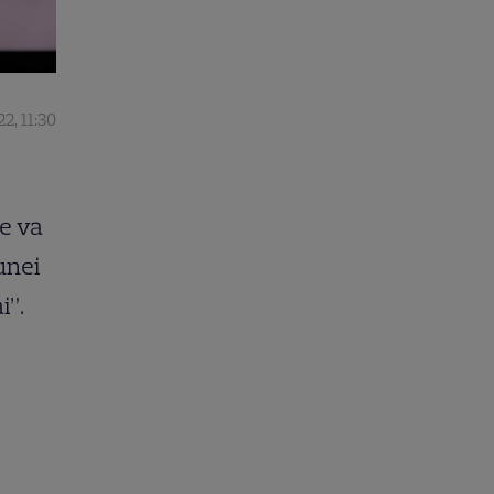
2, 11:30
se va
 unei
i”.