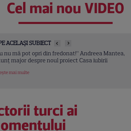
Cel mai nou VIDEO
PE ACELAȘI SUBIECT
m ajuns să divorțez!” De ce consideră psihologul
drei Vulpescu propria despărțire un succes
tește mai multe
torii turci ai
omentului