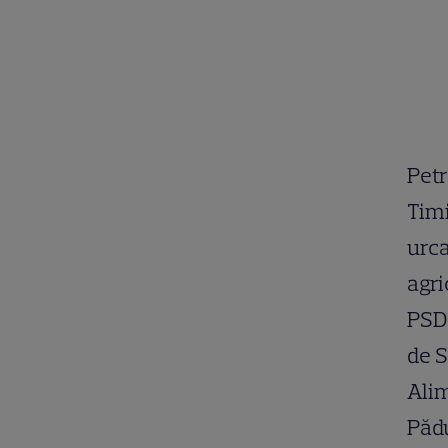
Petr
Timi
urca
agri
PSD 
de S
Alim
Pădu