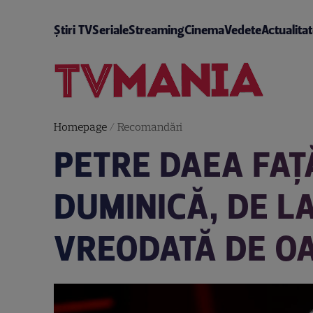
Știri TV
Seriale
Streaming
Cinema
Vedete
Actualita
Homepage
/
Recomandări
PETRE DAEA FAŢĂ
DUMINICĂ, DE LA
VREODATĂ DE OA