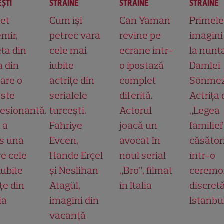
ŞTI
STRĂINE
STRĂINE
STRĂINE
et
Cum își
Can Yaman
Primele
mir,
petrec vara
revine pe
imagini
ta din
cele mai
ecrane într-
la nunt
a din
iubite
o ipostază
Damlei
 are o
actrițe din
complet
Sönmez
ste
serialele
diferită.
Actrița 
esionantă.
turcești.
Actorul
„Legea
 a
Fahriye
joacă un
familiei
s una
Evcen,
avocat în
căsător
re cele
Hande Erçel
noul serial
într-o
iubite
și Neslihan
„Bro”, filmat
ceremo
țe din
Atagül,
în Italia
discretă
ia
imagini din
Istanbu
vacanță