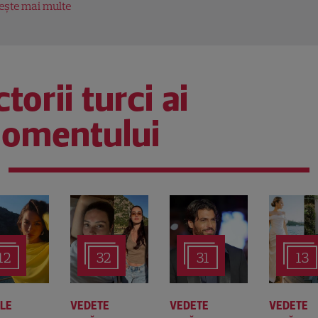
tește mai multe
torii turci ai
omentului
12
32
31
13
ALE
VEDETE
VEDETE
VEDETE