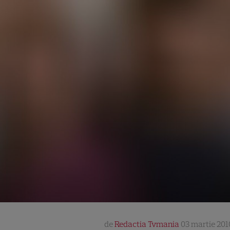
de
Redactia Tvmania
03 martie 201