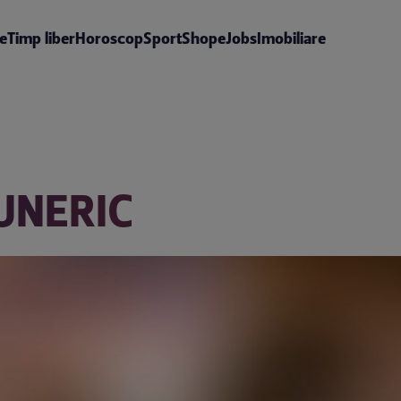
te
Timp liber
Horoscop
Sport
Shop
eJobs
Imobiliare
TUNERIC