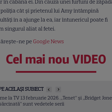
r în cabana ei. Din cauza unei furtuni de zăpad
 poliţia cât şi prietenul lui Amy întâmpină
cultăţi în a ajunge la ea, iar întunericul poate fi
 singurul aliat al fetei.
ărește-ne pe
Google News
Cel mai nou VIDEO
PE ACELAȘI SUBIECT
owulf (2007). Ray Winstone și Angelina Jolie într-o
ranizare epică a celui mai vechi poem englez