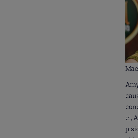
Mae
Amy 
cauz
cond
ei, 
pisi