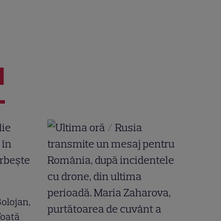
I
 Bolojan,
Toată