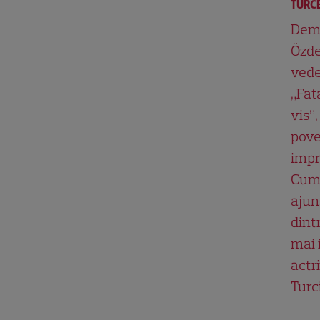
TURCE
Dem
Özde
vede
„Fat
vis”,
pove
impr
Cum
ajun
dint
mai 
actri
Turc