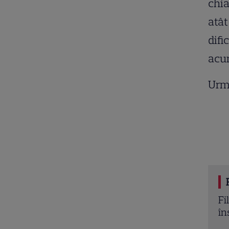
chia
atât
difi
acum
Urm
a TV 13 februarie 2026. „Tenet” și „Bridget Jones
Be
nată” sunt vedetele serii
ec