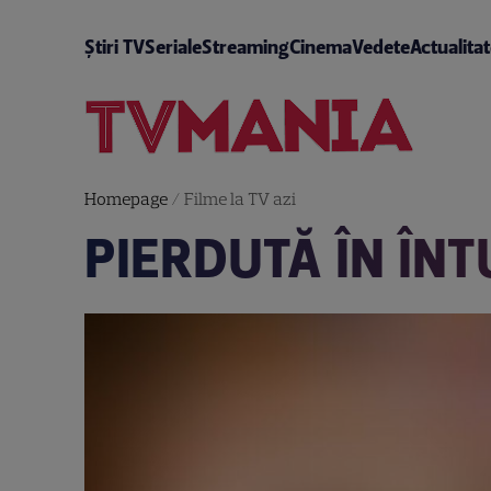
Știri TV
Seriale
Streaming
Cinema
Vedete
Actualita
Homepage
/
Filme la TV azi
PIERDUTĂ ÎN ÎN