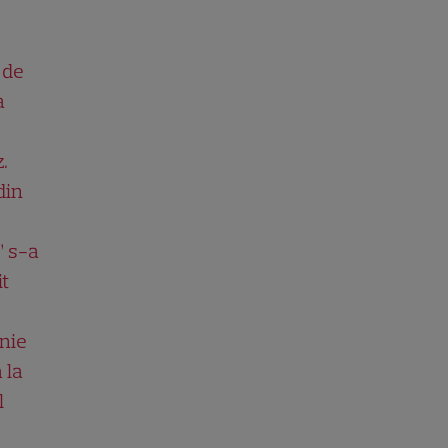
 de
a
.
din
” s-a
it
nie
 la
l