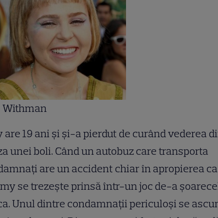
 Withman
are 19 ani şi şi-a pierdut de curând vederea d
a unei boli. Când un autobuz care transporta
amnaţi are un accident chiar în apropierea ca
Amy se trezeşte prinsă într-un joc de-a şoarece
ca. Unul dintre condamnaţii periculoşi se asc