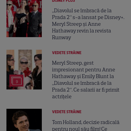
DISNEY PLUS
„Diavolul se îmbracă de la
Prada 2” s-a lansat pe Disney+.
Meryl Streep și Anne
Hathaway revin la revista
Runway
VEDETE STRĂINE
Meryl Streep, gest
impresionant pentru Anne
Hathaway și Emily Blunt la
9
„Diavolul se îmbracă de la
Prada 2”. Ce salarii ar fi primit
actrițele
VEDETE STRĂINE
Tom Holland, decizie radicală
pentru noul său film! Ce