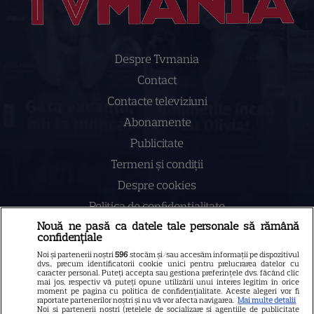
Despre Tvmania
Contact
Contacte televiziuni
Abonamente
Publicitate
Termeni și condiții
Despre cookies
Politica de confidenţialitate
Nouă ne pasă ca datele tale personale să rămână
Sitemap
confidențiale
Noi și partenerii noștri
596
stocăm și/sau accesăm informații pe dispozitivul
dvs., precum identificatorii cookie unici pentru prelucrarea datelor cu
caracter personal. Puteți accepta sau gestiona preferințele dvs. făcând clic
mai jos, respectiv vă puteți opune utilizării unui interes legitim în orice
moment pe pagina cu politica de confidențialitate. Aceste alegeri vor fi
NUMĂRUL CURENT
raportate partenerilor noștri și nu vă vor afecta navigarea.
Mai multe detalii
Noi si partenerii nostri (retelele de socializare si agentiile de publicitate