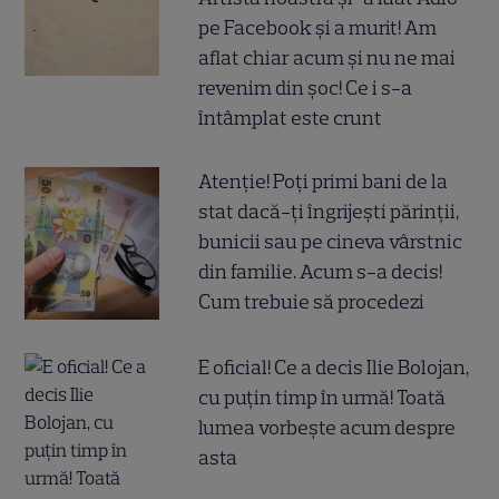
pe Facebook și a murit! Am
aflat chiar acum și nu ne mai
revenim din șoc! Ce i s-a
întâmplat este crunt
Atenție! Poți primi bani de la
stat dacă-ți îngrijești părinții,
bunicii sau pe cineva vârstnic
din familie. Acum s-a decis!
Cum trebuie să procedezi
E oficial! Ce a decis Ilie Bolojan,
cu puțin timp în urmă! Toată
lumea vorbește acum despre
asta