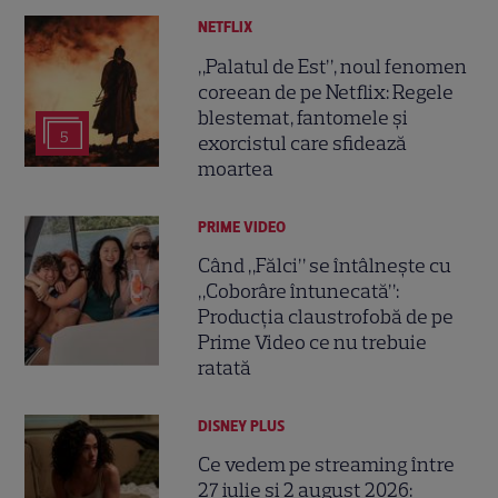
NETFLIX
„Palatul de Est”, noul fenomen
coreean de pe Netflix: Regele
blestemat, fantomele și
5
exorcistul care sfidează
moartea
PRIME VIDEO
Când „Fălci” se întâlnește cu
„Coborâre întunecată”:
Producția claustrofobă de pe
Prime Video ce nu trebuie
ratată
DISNEY PLUS
Ce vedem pe streaming între
27 iulie și 2 august 2026: