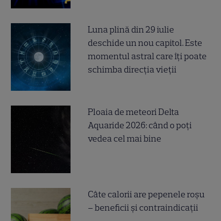
Luna plină din 29 iulie
deschide un nou capitol. Este
momentul astral care îți poate
schimba direcția vieții
Ploaia de meteori Delta
Aquaride 2026: când o poți
vedea cel mai bine
Câte calorii are pepenele roșu
– beneficii și contraindicații