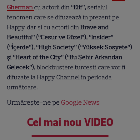
Gherman
cu actorii din
“
Elif
”,
serialul
fenomen care se difuzează în prezent pe
Happy, dar și cu actorii din
Brave and
Beautiful
” (“Cesur ve Güzel”), “
Insider
”
(“İçerde”), “
High Society
” (“Yüksek Sosyete”)
și “
Heart of the City
” (“Bu Şehir Arkandan
Gelecek”),
blockbustere turcești care vor fi
difuzate la Happy Channel în perioada
următoare.
Urmărește-ne pe
Google News
Cel mai nou VIDEO