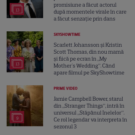
promisiune a făcut actorul
13
după momentele virale în care
a făcut senzație prin dans
SKYSHOWTIME
Scarlett Johansson și Kristin
Scott Thomas, din nou mamă
și fiică pe ecran în „My
13
Mother's Wedding”. Când
apare filmul pe SkyShowtime
PRIME VIDEO
Jamie Campbell Bower, starul
din „Stranger Things”, intră în
universul „Stăpânul Inelelor”.
9
Ce rol legendar va interpreta în
sezonul 3