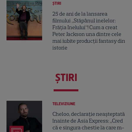
ȘTIRI
25 de ani de la lansarea
filmului „Stăpânul inelelor:
Frăția Inelului”! Cum a creat
Peter Jackson una dintre cele
mai iubite producții fantasy din
istorie
ŞTIRI
TELEVIZIUNE
Cheloo, declarație neașteptată
înainte de Asia Express: „Cred
că e singura chestie la care m-