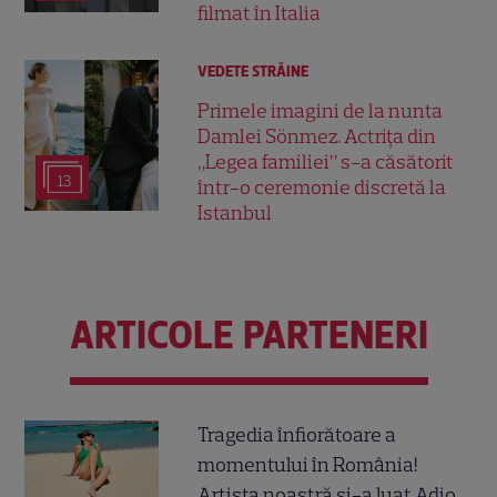
filmat în Italia
VEDETE STRĂINE
Primele imagini de la nunta
Damlei Sönmez. Actrița din
„Legea familiei” s-a căsătorit
13
într-o ceremonie discretă la
Istanbul
ARTICOLE PARTENERI
Tragedia înfiorătoare a
momentului în România!
Artista noastră și-a luat Adio