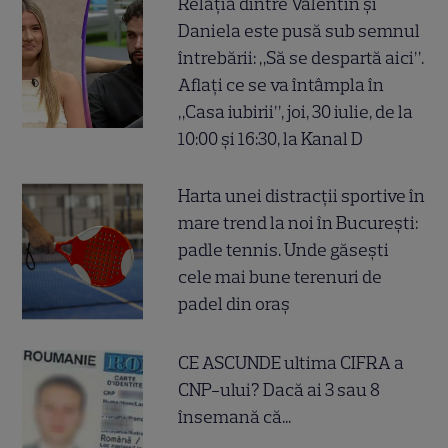
Relația dintre Valentin și
Daniela este pusă sub semnul
întrebării: „Să se despartă aici”.
Aflați ce se va întâmpla în
„Casa iubirii”, joi, 30 iulie, de la
10:00 și 16:30, la Kanal D
Harta unei distracții sportive în
mare trend la noi în București:
padle tennis. Unde găsești
cele mai bune terenuri de
padel din oraș
CE ASCUNDE ultima CIFRA a
CNP-ului? Dacă ai 3 sau 8
însemană că...