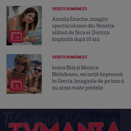
VEDETE ROMÂNEŞTI
Amalia Enache, imagini
spectaculoase din Veneția
alături de fiica ei. Dorința
10
împlinită după 10 ani
VEDETE ROMÂNEŞTI
Ioana Blaj și Monica
Bîrlădeanu, vacanță împreună
în Grecia. Imaginile de pe barcă
11
au atras toate privirile