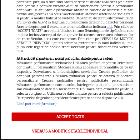
partenere, precum si furnizorii nostri de servicii de date analitice) prelucram
date pentru a permite website-ului sa functioneze, pentru a personaliza
ABONEAZA-TE LA REVISTĂ
continutul si anunturile publicitare afisate in functie de interesele si/sau
profilul dvs., pentru a va oferi functionalitati aferente retelelor de socializare
si pentru a analiza traficul pe website. Beneficiati de drepturile prevazute de
art. 15-22 din GDPR in legatura cu prelucrarea datelor cu caracter personal.
Aceste drepturi pot fi exercitate prin modalitatea indicata
aici
. Prin click pe
“ACCEPT TOATE”, acceptati folosirea tuturor Tehnologiilor de tip Cookie, care
implica inclusiv acceptul dvs. cu privire la stocarea/accesarea informatiilor
de catre Vendor-ii cu care colaboram. Prin click pe “VREAU SA MODIFIC
Libertatea
SETARILE INDIVIDUAL” puteti schimba preferintele in mod individual, mai
putin cele legate de cookie strict necesare pentru functionarea website-
Libertatea pentru femei
ului.
GSP
Atât noi, cât și partenerii noștri prelucrăm datele pentru a oferi:
Măsurarea performanței reclamelor. Utilizarea profilurilor pentru selectarea
Știri mondene
conținutului personalizat. Stocarea și/sau accesarea informațiilor de pe un
dispozitiv. Dezvoltarea și îmbunătățirea serviciilor. Crearea profilurilor de
conținut personalizat. Utilizarea profilurilor pentru selectarea publicității
Avantaje
personalizate. Crearea profilurilor pentru publicitate personalizată.
Măsurarea performanței conținutului. Înțelegerea publicului prin statistici
Elle
sau combinații de date din surse diferite. Utilizarea datelor limitate pentru a
selecta conținutul. Utilizarea de date limitate pentru a selecta publicitatea.
Unica
Date precise de geolocație și identificarea prin scanarea dispozitivului.
Listă parteneri (furnizori)
Retete practice
ACCEPT TOATE
URMĂREȘTE-NE PE
VREAU SA MODIFIC SETARILE INDIVIDUAL