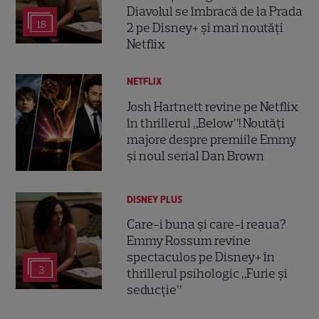
Diavolul se îmbracă de la Prada
18
2 pe Disney+ și mari noutăți
Netflix
NETFLIX
Josh Hartnett revine pe Netflix
în thrillerul „Below”! Noutăți
majore despre premiile Emmy
și noul serial Dan Brown
DISNEY PLUS
Care-i buna și care-i reaua?
Emmy Rossum revine
spectaculos pe Disney+ în
3
thrillerul psihologic „Furie și
seducție”