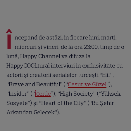
Î
ncepând de astăzi, în fiecare luni, marți,
miercuri și vineri, de la ora 23:00, timp de o
lună, Happy Channel va difuza la
HappyCOOLtural interviuri în exclusivitate cu
actorii și creatorii serialelor turcești “Elif”,
“Brave and Beautiful” (“
Cesur ve Güzel
"),
“Insider” (“
İçerde
"), “High Society” (“Yüksek
Sosyete”) și “Heart of the City” (“Bu Şehir
Arkandan Gelecek”).