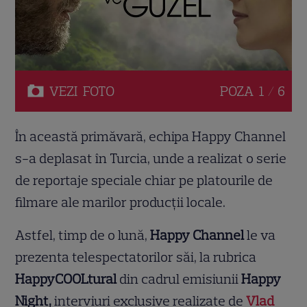
VEZI
FOTO
POZA
1 / 6
În această primăvară, echipa Happy Channel
s-a deplasat în Turcia, unde a realizat o serie
de reportaje speciale chiar pe platourile de
filmare ale marilor producții locale.
Astfel, timp de o lună,
Happy Channel
le va
prezenta telespectatorilor săi, la rubrica
Happy
COOL
tural
din cadrul emisiunii
Happy
Night,
interviuri exclusive realizate de
Vlad