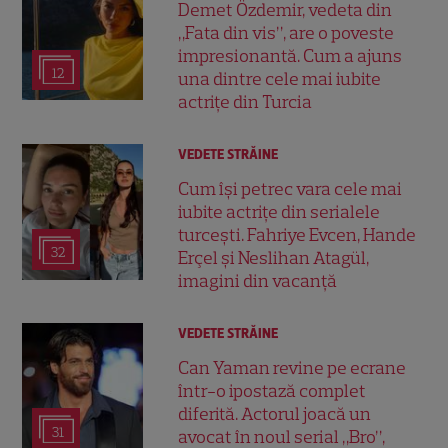
Demet Özdemir, vedeta din
„Fata din vis”, are o poveste
impresionantă. Cum a ajuns
12
una dintre cele mai iubite
actrițe din Turcia
VEDETE STRĂINE
Cum își petrec vara cele mai
iubite actrițe din serialele
turcești. Fahriye Evcen, Hande
32
Erçel și Neslihan Atagül,
imagini din vacanță
VEDETE STRĂINE
Can Yaman revine pe ecrane
într-o ipostază complet
diferită. Actorul joacă un
31
avocat în noul serial „Bro”,