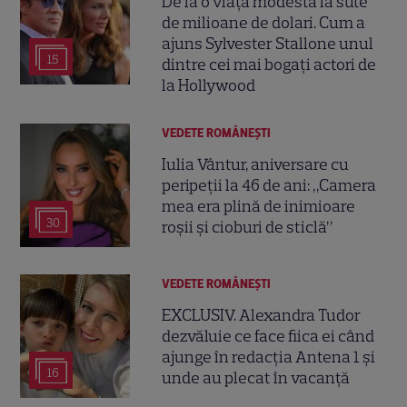
De la o viață modestă la sute
de milioane de dolari. Cum a
ajuns Sylvester Stallone unul
15
dintre cei mai bogați actori de
la Hollywood
VEDETE ROMÂNEŞTI
Iulia Vântur, aniversare cu
peripeții la 46 de ani: „Camera
mea era plină de inimioare
30
roșii și cioburi de sticlă”
VEDETE ROMÂNEŞTI
EXCLUSIV. Alexandra Tudor
dezvăluie ce face fiica ei când
ajunge în redacția Antena 1 și
16
unde au plecat în vacanță