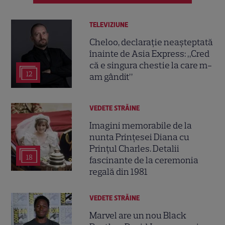
TELEVIZIUNE
Cheloo, declarație neașteptată
înainte de Asia Express: „Cred
că e singura chestie la care m-
12
am gândit”
VEDETE STRĂINE
Imagini memorabile de la
nunta Prințesei Diana cu
Prințul Charles. Detalii
18
fascinante de la ceremonia
regală din 1981
VEDETE STRĂINE
Marvel are un nou Black