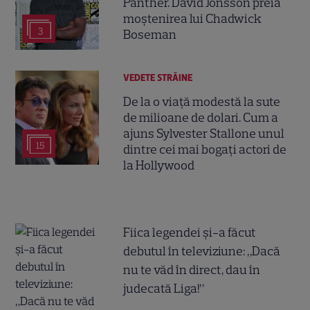
Panther. David Jonsson preia
moștenirea lui Chadwick
3
Boseman
VEDETE STRĂINE
De la o viață modestă la sute
de milioane de dolari. Cum a
ajuns Sylvester Stallone unul
15
dintre cei mai bogați actori de
la Hollywood
Fiica legendei și-a făcut
debutul în televiziune: „Dacă
nu te văd în direct, dau în
judecată Liga!”