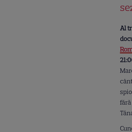
se
Al t
doc
Rom
21:0
Marc
cânt
spio
fără
Tăn
Cuno