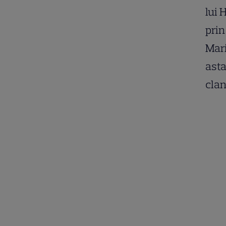
lui 
prin
Mari
asta
clan