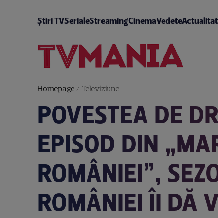
Știri TV
Seriale
Streaming
Cinema
Vedete
Actualita
Homepage
/
Televiziune
POVESTEA DE DR
EPISOD DIN „MA
ROMÂNIEI”, SEZO
ROMÂNIEI ÎI DĂ 