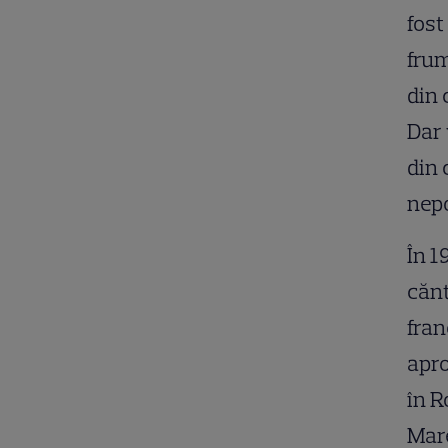
fost
frum
din 
Dar 
din 
nepo
În 1
cănt
fran
apro
în R
Mare