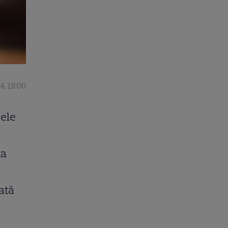
4, 19:00
mele
ța
ată