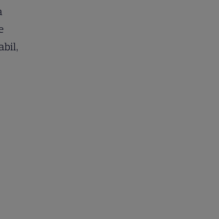
a
e
abil,