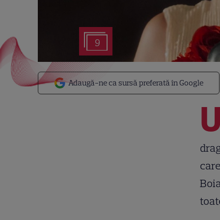
9
Adaugă-ne ca sursă preferată în Google
drag
care
Boia
toat