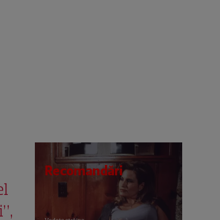
Recomandări
el
”,