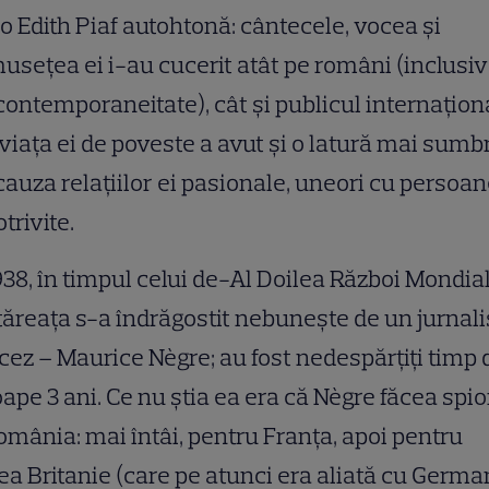
 o Edith Piaf autohtonă: cântecele, vocea și
usețea ei i-au cucerit atât pe români (inclusiv
contemporaneitate), cât și publicul internaționa
viața ei de poveste a avut și o latură mai sumb
cauza relațiilor ei pasionale, uneori cu persoa
trivite.
938, în timpul celui de-Al Doilea Război Mondial
ăreața s-a îndrăgostit nebunește de un jurnali
cez – Maurice Nègre; au fost nedespărțiți timp 
ape 3 ani. Ce nu știa ea era că Nègre făcea spio
omânia: mai întâi, pentru Franța, apoi pentru
a Britanie (care pe atunci era aliată cu Germa