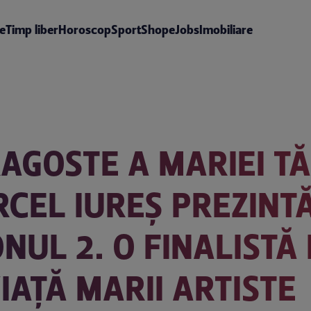
te
Timp liber
Horoscop
Sport
Shop
eJobs
Imobiliare
AGOSTE A MARIEI T
RCEL IUREȘ PREZINT
NUL 2. O FINALISTĂ
VIAȚĂ MARII ARTISTE