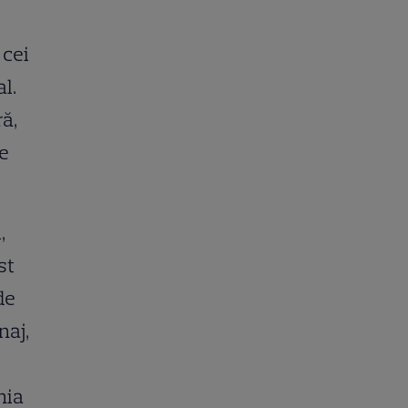
 cei
l.
ră,
ne
,
st
de
naj,
nia