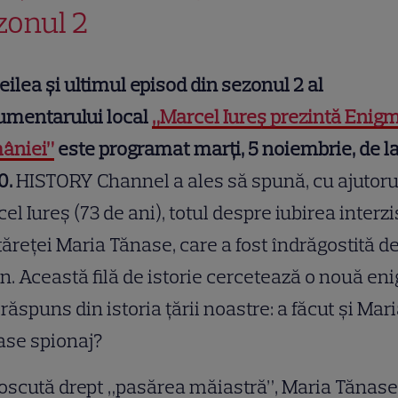
zonul 2
reilea și ultimul episod din sezonul 2 al
umentarului local
„Marcel Iureș prezintă Enig
âniei”
este programat marți, 5 noiembrie, de la
0.
HISTORY Channel a ales să spună, cu ajutorul
el Iureș (73 de ani), totul despre iubirea interzi
ăreței Maria Tănase, care a fost îndrăgostită d
n. Această filă de istorie cercetează o nouă e
 răspuns din istoria țării noastre: a făcut și Mar
ase spionaj?
scută drept „pasărea măiastră”, Maria Tănase