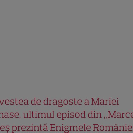
vestea de dragoste a Mariei
nase, ultimul episod din „Marc
reș prezintă Enigmele României