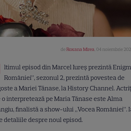
de
Roxana Mirea
,
04 noiembrie 202
U
ltimul episod din Marcel Iureș prezintă Enig
României”, sezonul 2, prezintă povestea de
oste a Mariei Tănase, la History Channel. Actri
 o interpretează pe Maria Tănase este Alma
ngiu, finalistă a show-ului „Vocea României”. I
e detaliile despre noul episod.