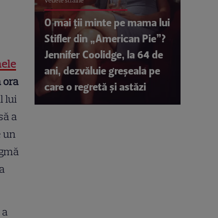
Vedete străine
O mai ții minte pe mama lui
Stifler din „American Pie”?
Jennifer Coolidge, la 64 de
mele
ani, dezvăluie greșeala pe
 ora
care o regretă și astăzi
 lui
să a
e un
nigmă
ia
 a