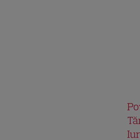
Po
Tă
Iu