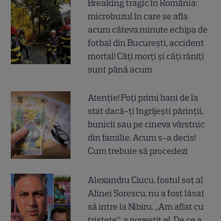
Breaking tragic în România:
microbuzul în care se afla
acum câteva minute echipa de
fotbal din București, accident
mortal! Câți morți și câți răniți
sunt până acum
Atenție! Poți primi bani de la
stat dacă-ți îngrijești părinții,
bunicii sau pe cineva vârstnic
din familie. Acum s-a decis!
Cum trebuie să procedezi
Alexandru Ciucu, fostul soț al
Alinei Sorescu, nu a fost lăsat
să intre la Nibiru. „Am aflat cu
tristețe”, a povestit el. De ce a