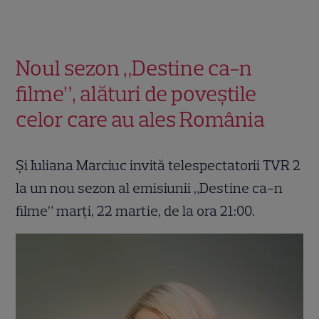
Noul sezon „Destine ca-n
filme”, alături de poveștile
celor care au ales România
Și Iuliana Marciuc invită telespectatorii TVR 2
la un nou sezon al emisiunii „Destine ca-n
filme” marți, 22 martie, de la ora 21:00.