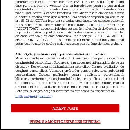
partenere, precum si furnizorii nostri de servicii de date analitice) prelucram
date pentru a permite website-ului sa functioneze, pentru a personaliza
continutul si anunturile publicitare afisate in functie de interesele si/sau
profilul dvs., pentru a va oferi functionalitati aferente retelelor de socializare
si pentru a analiza traficul pe website. Beneficiati de drepturile prevazute de
art. 15-22 din GDPR in legatura cu prelucrarea datelor cu caracter personal.
Aceste drepturi pot fi exercitate prin modalitatea indicata
aici
. Prin click pe
“ACCEPT TOATE”, acceptati folosirea tuturor Tehnologiilor de tip Cookie, care
implica inclusiv acceptul dvs. cu privire la stocarea/accesarea informatiilor
de catre Vendor-ii cu care colaboram. Prin click pe “VREAU SA MODIFIC
SETARILE INDIVIDUAL” puteti schimba preferintele in mod individual, mai
putin cele legate de cookie strict necesare pentru functionarea website-
ului.
Atât noi, cât și partenerii noștri prelucrăm datele pentru a oferi:
Măsurarea performanței reclamelor. Utilizarea profilurilor pentru selectarea
conținutului personalizat. Stocarea și/sau accesarea informațiilor de pe un
dispozitiv. Dezvoltarea și îmbunătățirea serviciilor. Crearea profilurilor de
conținut personalizat. Utilizarea profilurilor pentru selectarea publicității
personalizate. Crearea profilurilor pentru publicitate personalizată.
Măsurarea performanței conținutului. Înțelegerea publicului prin statistici
sau combinații de date din surse diferite. Utilizarea datelor limitate pentru a
selecta conținutul. Utilizarea de date limitate pentru a selecta publicitatea.
Date precise de geolocație și identificarea prin scanarea dispozitivului.
18
Listă parteneri (furnizori)
ACCEPT TOATE
RECOMANDĂRI
S
„Sărmana Maria” intră pe
VREAU SA MODIFIC SETARILE INDIVIDUAL