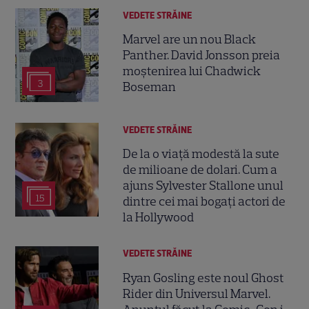
VEDETE STRĂINE
Marvel are un nou Black
Panther. David Jonsson preia
moștenirea lui Chadwick
3
Boseman
VEDETE STRĂINE
De la o viață modestă la sute
de milioane de dolari. Cum a
ajuns Sylvester Stallone unul
15
dintre cei mai bogați actori de
la Hollywood
VEDETE STRĂINE
Ryan Gosling este noul Ghost
Rider din Universul Marvel.