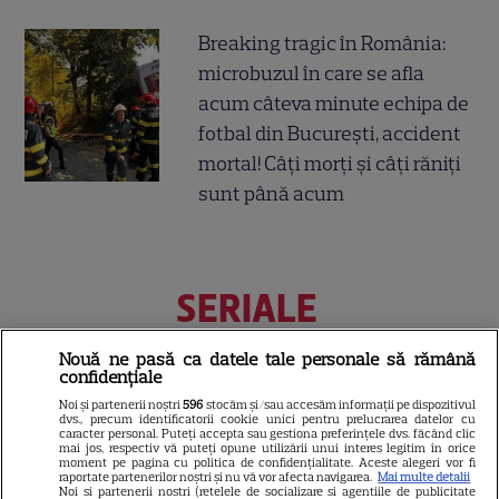
Breaking tragic în România:
microbuzul în care se afla
acum câteva minute echipa de
fotbal din București, accident
mortal! Câți morți și câți răniți
sunt până acum
SERIALE
Nouă ne pasă ca datele tale personale să rămână
confidențiale
Noi și partenerii noștri
596
stocăm și/sau accesăm informații pe dispozitivul
dvs., precum identificatorii cookie unici pentru prelucrarea datelor cu
caracter personal. Puteți accepta sau gestiona preferințele dvs. făcând clic
mai jos, respectiv vă puteți opune utilizării unui interes legitim în orice
moment pe pagina cu politica de confidențialitate. Aceste alegeri vor fi
raportate partenerilor noștri și nu vă vor afecta navigarea.
Mai multe detalii
Noi si partenerii nostri (retelele de socializare si agentiile de publicitate