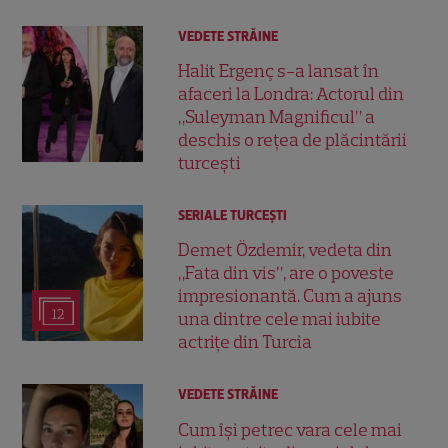
VEDETE STRĂINE
Halit Ergenç s-a lansat în
afaceri la Londra: Actorul din
„Suleyman Magnificul” a
deschis o rețea de plăcintării
turcești
SERIALE TURCEŞTI
Demet Özdemir, vedeta din
„Fata din vis”, are o poveste
impresionantă. Cum a ajuns
12
una dintre cele mai iubite
actrițe din Turcia
VEDETE STRĂINE
Cum își petrec vara cele mai