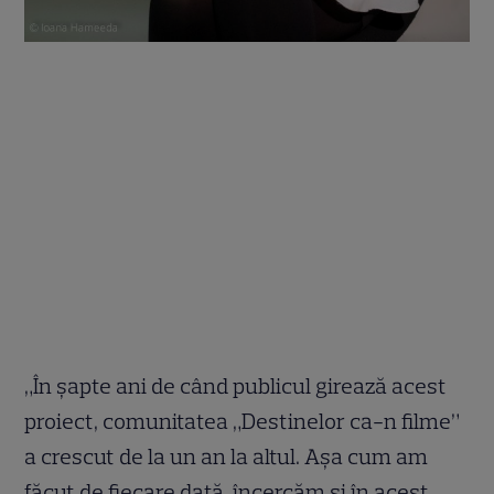
„În șapte ani de când publicul girează acest
proiect, comunitatea „Destinelor ca-n filme”
a crescut de la un an la altul. Așa cum am
făcut de fiecare dată, încercăm și în acest