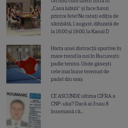
Un nou concurent intră în
„Casa iubirii” și face furori
printre fete! Nu ratați ediția de
sâmbătă, 1 august, difuzată de
la 16:00 și 19:00, la Kanal D
Harta unei distracții sportive în
mare trend la noi în București:
padle tennis. Unde găsești
cele mai bune terenuri de
padel din oraș
CE ASCUNDE ultima CIFRA a
CNP-ului? Dacă ai 3 sau 8
însemană că...