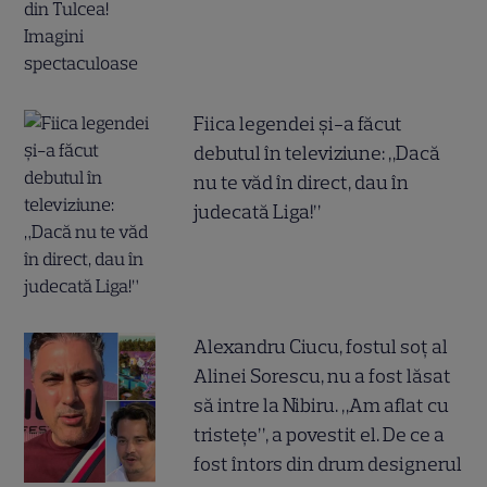
Fiica legendei și-a făcut
debutul în televiziune: „Dacă
nu te văd în direct, dau în
judecată Liga!”
Alexandru Ciucu, fostul soț al
Alinei Sorescu, nu a fost lăsat
să intre la Nibiru. „Am aflat cu
tristețe”, a povestit el. De ce a
fost întors din drum designerul