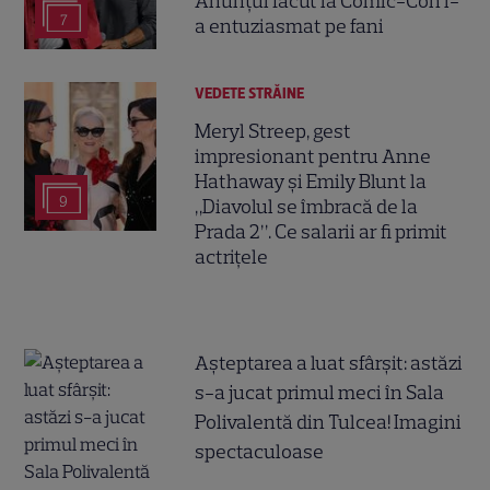
Anunțul făcut la Comic-Con i-
7
a entuziasmat pe fani
VEDETE STRĂINE
Meryl Streep, gest
impresionant pentru Anne
Hathaway și Emily Blunt la
9
„Diavolul se îmbracă de la
Prada 2”. Ce salarii ar fi primit
actrițele
Așteptarea a luat sfârșit: astăzi
s-a jucat primul meci în Sala
Polivalentă din Tulcea! Imagini
spectaculoase