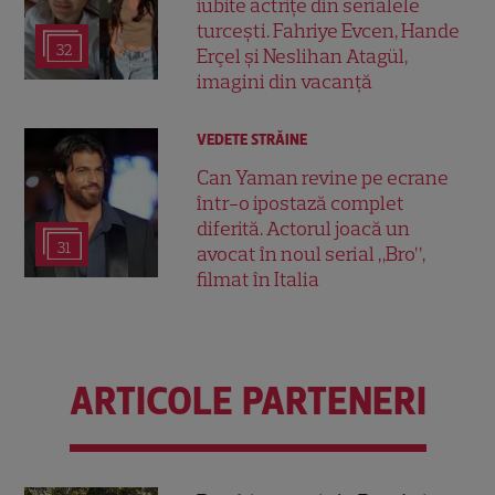
iubite actrițe din serialele
turcești. Fahriye Evcen, Hande
32
Erçel și Neslihan Atagül,
imagini din vacanță
VEDETE STRĂINE
Can Yaman revine pe ecrane
într-o ipostază complet
diferită. Actorul joacă un
31
avocat în noul serial „Bro”,
filmat în Italia
ARTICOLE PARTENERI