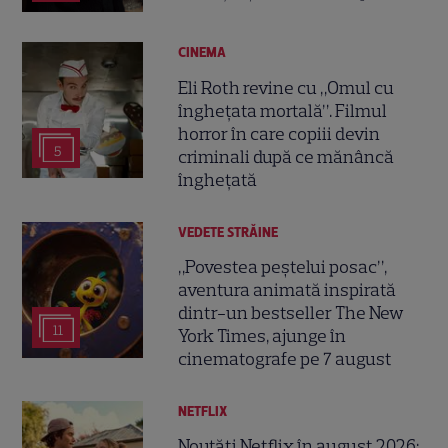
CINEMA
Eli Roth revine cu „Omul cu
înghețata mortală”. Filmul
horror în care copiii devin
5
criminali după ce mănâncă
înghețată
VEDETE STRĂINE
„Povestea peștelui posac”,
aventura animată inspirată
dintr-un bestseller The New
11
York Times, ajunge în
cinematografe pe 7 august
NETFLIX
Noutăți Netflix în august 2026: