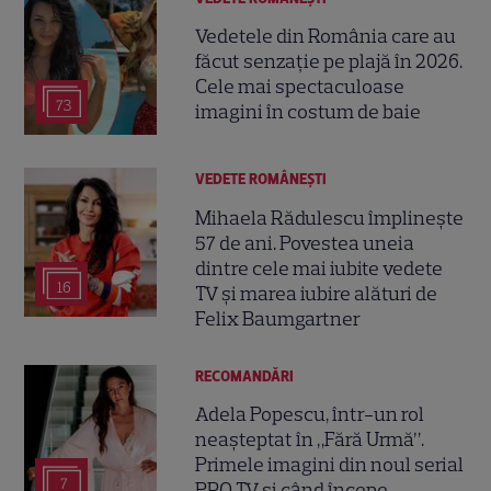
Vedetele din România care au
făcut senzație pe plajă în 2026.
Cele mai spectaculoase
73
imagini în costum de baie
VEDETE ROMÂNEŞTI
Mihaela Rădulescu împlinește
57 de ani. Povestea uneia
dintre cele mai iubite vedete
16
TV și marea iubire alături de
Felix Baumgartner
RECOMANDĂRI
Adela Popescu, într-un rol
neașteptat în „Fără Urmă”.
Primele imagini din noul serial
7
PRO TV și când începe