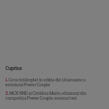
Cuprins
1
Ce se întâmplat în ediția din 14 ianuarie a
emisiunii Power Couple
2
NiCK NND și Cătălina Marin, eliminați din
competiția Power Couple, sezonul trei