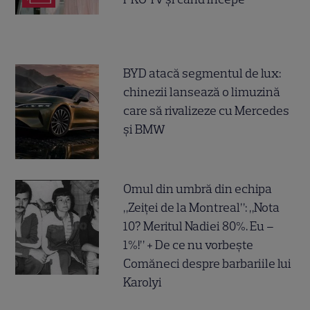
BYD atacă segmentul de lux:
chinezii lansează o limuzină
care să rivalizeze cu Mercedes
și BMW
Omul din umbră din echipa
„Zeiței de la Montreal”: „Nota
10? Meritul Nadiei 80%. Eu –
1%!” + De ce nu vorbește
Comăneci despre barbariile lui
Karolyi