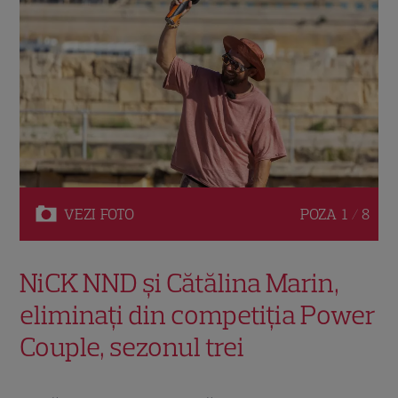
VEZI
FOTO
POZA
1 / 8
NiCK NND și Cătălina Marin,
eliminați din competiția Power
Couple, sezonul trei