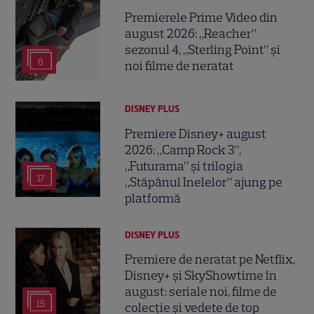
Premierele Prime Video din
august 2026: „Reacher”
sezonul 4, „Sterling Point” și
6
noi filme de neratat
DISNEY PLUS
Premiere Disney+ august
2026: „Camp Rock 3”,
„Futurama” și trilogia
17
„Stăpânul Inelelor” ajung pe
platformă
DISNEY PLUS
Premiere de neratat pe Netflix,
Disney+ și SkyShowtime în
august: seriale noi, filme de
15
colecție și vedete de top