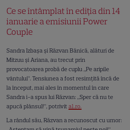
Ce se întâmplat în ediția din 14
ianuarie a emisiunii Power
Couple
Sandra Izbașa și Răzvan Bănică, alături de
Mitzuu și Ariana, au trecut prin
provocatoarea probă de cuplu „Pe aripile
vântului”. Tensiunea a fost resimțită încă de
la început, mai ales în momentul în care
Sandra i-a spus lui Răzvan: „Sper că nu te
apucă plânsul!”, potrivit
a1.ro.
La rândul său, Răzvan a recunoscut cu umor:
„Așteptam să vină tsunamiul peste noi!”.