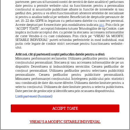
partenere, precum si furnizorii nostri de servicii de date analitice) prelucram
Meryl Streep și Anne
date pentru a permite website-ului sa functioneze, pentru a personaliza
continutul si anunturile publicitare afisate in functie de interesele si/sau
Hathaway revin la revista
profilul dvs., pentru a va oferi functionalitati aferente retelelor de socializare
si pentru a analiza traficul pe website. Beneficiati de drepturile prevazute de
Runway
art. 15-22 din GDPR in legatura cu prelucrarea datelor cu caracter personal.
Aceste drepturi pot fi exercitate prin modalitatea indicata
aici
. Prin click pe
“ACCEPT TOATE”, acceptati folosirea tuturor Tehnologiilor de tip Cookie, care
implica inclusiv acceptul dvs. cu privire la stocarea/accesarea informatiilor
VEDETE STRĂINE
de catre Vendor-ii cu care colaboram. Prin click pe “VREAU SA MODIFIC
SETARILE INDIVIDUAL” puteti schimba preferintele in mod individual, mai
Meryl Streep, gest
putin cele legate de cookie strict necesare pentru functionarea website-
ului.
impresionant pentru Anne
Atât noi, cât și partenerii noștri prelucrăm datele pentru a oferi:
Hathaway și Emily Blunt la
Măsurarea performanței reclamelor. Utilizarea profilurilor pentru selectarea
9
conținutului personalizat. Stocarea și/sau accesarea informațiilor de pe un
„Diavolul se îmbracă de la
dispozitiv. Dezvoltarea și îmbunătățirea serviciilor. Crearea profilurilor de
Prada 2”. Ce salarii ar fi primit
conținut personalizat. Utilizarea profilurilor pentru selectarea publicității
personalizate. Crearea profilurilor pentru publicitate personalizată.
actrițele
Măsurarea performanței conținutului. Înțelegerea publicului prin statistici
sau combinații de date din surse diferite. Utilizarea datelor limitate pentru a
selecta conținutul. Utilizarea de date limitate pentru a selecta publicitatea.
Date precise de geolocație și identificarea prin scanarea dispozitivului.
Listă parteneri (furnizori)
ŞTIRI
ACCEPT TOATE
VREAU SA MODIFIC SETARILE INDIVIDUAL