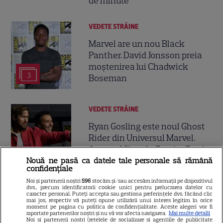
de minute
VEDETE STRĂINE
Marvel are un nou Black
Panther. David Jonsson preia
moștenirea lui Chadwick
3
Boseman
VEDETE STRĂINE
Ryan Gosling este noul Ghost
Rider din Universul Marvel.
Anunțul făcut la Comic-Con i-
7
a entuziasmat pe fani
Nouă ne pasă ca datele tale personale să rămână
confidențiale
Noi și partenerii noștri
596
stocăm și/sau accesăm informații pe dispozitivul
dvs., precum identificatorii cookie unici pentru prelucrarea datelor cu
DISNEY PLUS
caracter personal. Puteți accepta sau gestiona preferințele dvs. făcând clic
mai jos, respectiv vă puteți opune utilizării unui interes legitim în orice
moment pe pagina cu politica de confidențialitate. Aceste alegeri vor fi
„Diavolul se îmbracă de la
raportate partenerilor noștri și nu vă vor afecta navigarea.
Mai multe detalii
Prada 2” s-a lansat pe Disney+.
Noi si partenerii nostri (retelele de socializare si agentiile de publicitate