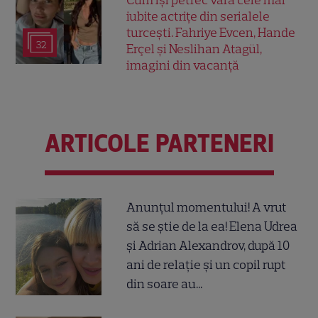
iubite actrițe din serialele
turcești. Fahriye Evcen, Hande
32
Erçel și Neslihan Atagül,
imagini din vacanță
ARTICOLE PARTENERI
Anunțul momentului! A vrut
să se știe de la ea! Elena Udrea
și Adrian Alexandrov, după 10
ani de relație și un copil rupt
din soare au...