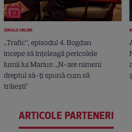
6
SERIALE ONLINE
N
„Trafic”, episodul 4. Bogdan
începe să înțeleagă pericolele
lumii lui Marius: „N-are nimeni
dreptul să-ți spună cum să
trăiești”
ARTICOLE PARTENERI