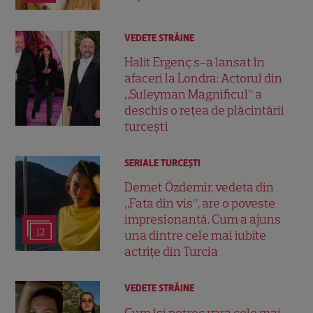
VEDETE STRĂINE
Halit Ergenç s-a lansat în
afaceri la Londra: Actorul din
„Suleyman Magnificul” a
deschis o rețea de plăcintării
turcești
SERIALE TURCEŞTI
Demet Özdemir, vedeta din
„Fata din vis”, are o poveste
impresionantă. Cum a ajuns
12
una dintre cele mai iubite
actrițe din Turcia
VEDETE STRĂINE
Cum își petrec vara cele mai