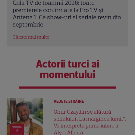
„Îmi este frică de Nea Mărin, dar vreau să
„Cara
arăt ce pot”. Ce vedete intră în noua
în R
n din
ediție „Poftiți pe la noi – Poftiți la
inspi
întrecere”
Citeș
Citește mai multe
Actorii turci ai
momentului
VEDETE STRĂINE
Onur Özaydın se alătură
serialului „La marginea lumii”.
Va interpreta prima iubire a
6
Alyei Albora