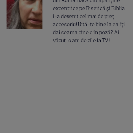
din România! A dat aparițiile
excentrice pe Biserică și Biblia
i-a devenit cel mai de preț
accesoriu! Uită-te bine la ea, îți
dai seama cine e în poză? Ai
văzut-o ani de zile la TV!!