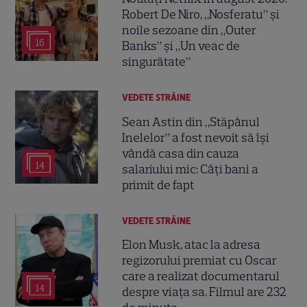
Robert De Niro, „Nosferatu” și
noile sezoane din „Outer
16
Banks” și „Un veac de
singurătate”
VEDETE STRĂINE
Sean Astin din „Stăpânul
Inelelor” a fost nevoit să își
vândă casa din cauza
14
salariului mic: Câți bani a
primit de fapt
VEDETE STRĂINE
Elon Musk, atac la adresa
regizorului premiat cu Oscar
care a realizat documentarul
14
despre viața sa. Filmul are 232