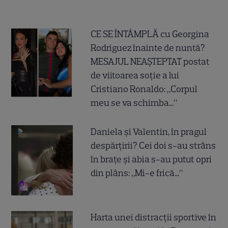
CE SE ÎNTÂMPLĂ cu Georgina
Rodriguez înainte de nuntă?
MESAJUL NEAȘTEPTAT postat
de viitoarea soție a lui
Cristiano Ronaldo: „Corpul
meu se va schimba...”
Daniela și Valentin, în pragul
despărțirii? Cei doi s-au strâns
în brațe și abia s-au putut opri
din plâns: „Mi-e frică...”
Harta unei distracții sportive în