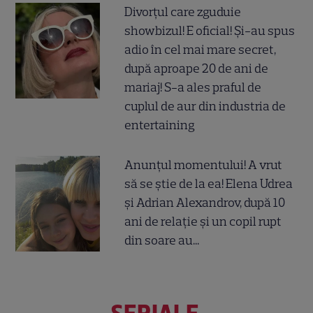
Divorțul care zguduie
showbizul! E oficial! Și-au spus
adio în cel mai mare secret,
după aproape 20 de ani de
mariaj! S-a ales praful de
cuplul de aur din industria de
entertaining
Anunțul momentului! A vrut
să se știe de la ea! Elena Udrea
și Adrian Alexandrov, după 10
ani de relație și un copil rupt
din soare au...