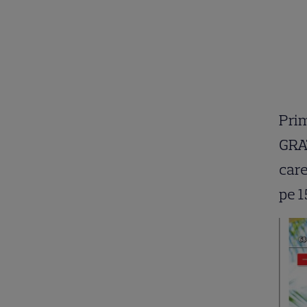
Prim
GRA
care
pe 1