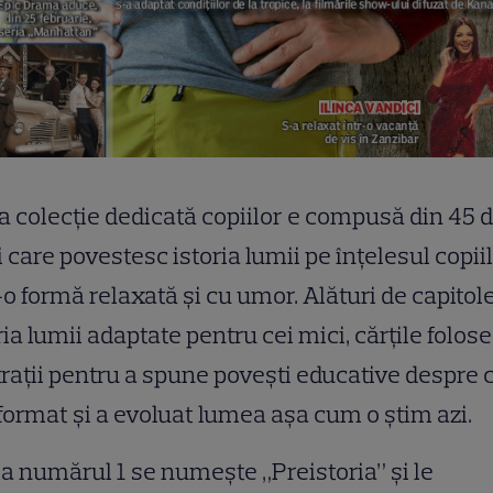
 colecție dedicată copiilor e compusă din 45 
i care povestesc istoria lumii pe înțelesul copiil
-o formă relaxată și cu umor. Alături de capitol
ria lumii adaptate pentru cei mici, cărțile folos
trații pentru a spune povești educative despre
format și a evoluat lumea așa cum o știm azi.
ia numărul 1 se numește „Preistoria” și le