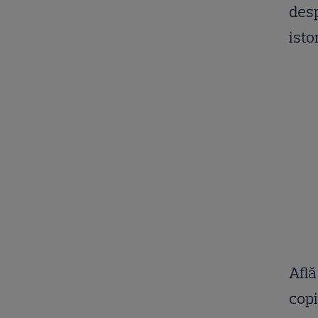
desp
isto
Află
copi