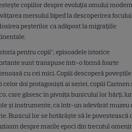
stește copiilor despre evoluția omului modern
nvățarea mersului biped la descoperirea focului
olosirea peșterilor ca adăpost la migrațiile
inentale.
Istoria pentru copii”, episoadele istorice
rtante sunt transpuse într-o formă foarte
tenoasă cu cei mici. Copiii descoperă poveștile
i celor doi protagoniști ai seriei, copiii Carmen 
o, care găsesc în pivnița bunicului lor hărți, lu
le și instrumente, ca într-un adevărat muzeu 
rie. Bunicul lor se hotărăște să le povestească 
ziasm despre marile epoci din trecutul omeniri