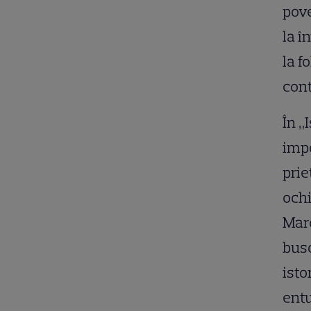
pove
la î
la f
cont
În „
impo
prie
ochi
Marc
buso
isto
entu