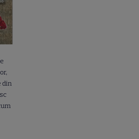
de
or,
e din
esc
 cum