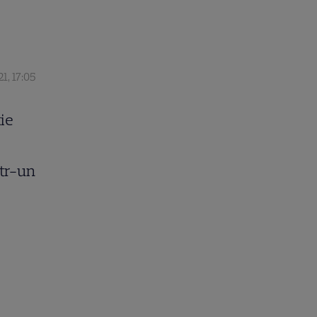
1, 17:05
ție
ntr-un