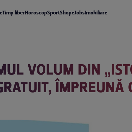
te
Timp liber
Horoscop
Sport
Shop
eJobs
Imobiliare
MUL VOLUM DIN „IST
GRATUIT, ÎMPREUNĂ 