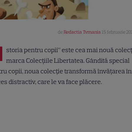
de
Redactia Tvmania
15 februarie 202
I
storia pentru copii” este cea mai nouă colec
marca Colecțiile Libertatea. Gândită special
ru copii, noua colecție transformă învățarea î
es distractiv, care le va face plăcere.