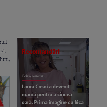
buit
ia,
Recomandări
luni,
Vedete româneşti
Laura Cosoi a devenit
mamă pentru a cincea
oară. Prima imagine cu fiica