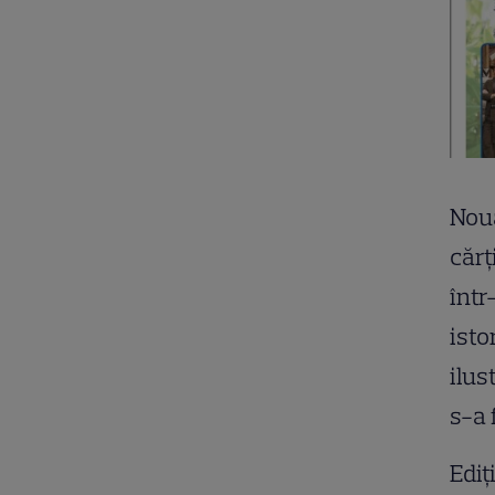
Noua
cărț
într
isto
ilus
s-a 
Ediț