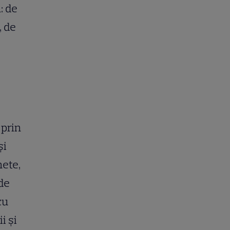
: de
, de
 prin
și
nete,
de
cu
i și