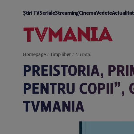
Știri TV
Seriale
Streaming
Cinema
Vedete
Actualita
Homepage
/
Timp liber
/
Nu rata!
PREISTORIA, PRI
PENTRU COPII”, 
TVMANIA