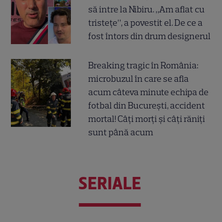
să intre la Nibiru. „Am aflat cu
tristețe”, a povestit el. De ce a
fost întors din drum designerul
Breaking tragic în România:
microbuzul în care se afla
acum câteva minute echipa de
fotbal din București, accident
mortal! Câți morți și câți răniți
sunt până acum
SERIALE