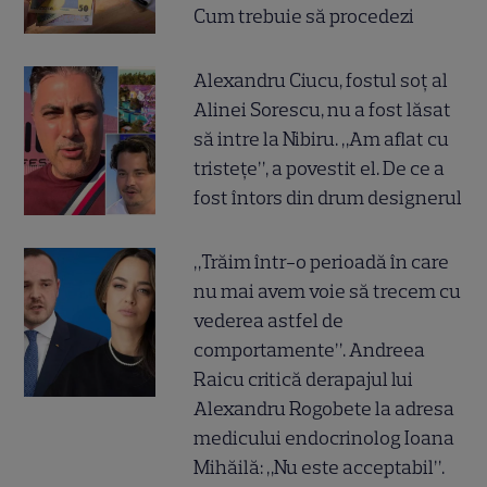
Cum trebuie să procedezi
Alexandru Ciucu, fostul soț al
Alinei Sorescu, nu a fost lăsat
să intre la Nibiru. „Am aflat cu
tristețe”, a povestit el. De ce a
fost întors din drum designerul
„Trăim într-o perioadă în care
nu mai avem voie să trecem cu
vederea astfel de
comportamente”. Andreea
Raicu critică derapajul lui
Alexandru Rogobete la adresa
medicului endocrinolog Ioana
Mihăilă: „Nu este acceptabil”.