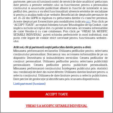
partenere, precum si furnizorii nostri de servicii de date analitice) prelucram
date pentru a permite website-ului sa functioneze, pentru a personaliza
Elon Musk, atac la adresa
continutul si anunturile publicitare afisate in functie de interesele si/sau
regizorului premiat cu Oscar
profilul dvs., pentru a va oferi functionalitati aferente retelelor de socializare
si pentru a analiza traficul pe website. Beneficiati de drepturile prevazute de
care a realizat documentarul
art. 15-22 din GDPR in legatura cu prelucrarea datelor cu caracter personal.
Aceste drepturi pot fi exercitate prin modalitatea indicata
aici
. Prin click pe
14
despre viața sa. Filmul are 232
“ACCEPT TOATE”, acceptati folosirea tuturor Tehnologiilor de tip Cookie, care
implica inclusiv acceptul dvs. cu privire la stocarea/accesarea informatiilor
de minute
de catre Vendor-ii cu care colaboram. Prin click pe “VREAU SA MODIFIC
SETARILE INDIVIDUAL” puteti schimba preferintele in mod individual, mai
putin cele legate de cookie strict necesare pentru functionarea website-
ului.
VEDETE STRĂINE
Atât noi, cât și partenerii noștri prelucrăm datele pentru a oferi:
Marvel are un nou Black
Măsurarea performanței reclamelor. Utilizarea profilurilor pentru selectarea
conținutului personalizat. Stocarea și/sau accesarea informațiilor de pe un
Panther. David Jonsson preia
dispozitiv. Dezvoltarea și îmbunătățirea serviciilor. Crearea profilurilor de
conținut personalizat. Utilizarea profilurilor pentru selectarea publicității
moștenirea lui Chadwick
personalizate. Crearea profilurilor pentru publicitate personalizată.
3
Boseman
Măsurarea performanței conținutului. Înțelegerea publicului prin statistici
sau combinații de date din surse diferite. Utilizarea datelor limitate pentru a
selecta conținutul. Utilizarea de date limitate pentru a selecta publicitatea.
Date precise de geolocație și identificarea prin scanarea dispozitivului.
Listă parteneri (furnizori)
VEDETE STRĂINE
Ryan Gosling este noul Ghost
ACCEPT TOATE
Rider din Universul Marvel.
Anunțul făcut la Comic-Con i-
VREAU SA MODIFIC SETARILE INDIVIDUAL
7
a entuziasmat pe fani