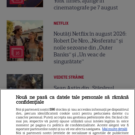
York Times, ajunge în
cinematografe pe 7 august
NETFLIX
Noutăți Netflix în august 2026:
Robert De Niro, „Nosferatu” și
noile sezoane din „Outer
16
Banks” și „Un veac de
singurătate”
VEDETE STRĂINE
Sean Astin din „Stăpânul
Inelelor” a fost nevoit să își
Nouă ne pasă ca datele tale personale să rămână
vândă casa din cauza
confidențiale
14
salariului mic: Câți bani a
Noi și partenerii noștri
596
stocăm și/sau accesăm informații pe dispozitivul
dvs., precum identificatorii cookie unici pentru prelucrarea datelor cu
primit de fapt
caracter personal. Puteți accepta sau gestiona preferințele dvs. făcând clic
mai jos, respectiv vă puteți opune utilizării unui interes legitim în orice
moment pe pagina cu politica de confidențialitate. Aceste alegeri vor fi
raportate partenerilor noștri și nu vă vor afecta navigarea.
Mai multe detalii
VEDETE STRĂINE
Noi si partenerii nostri (retelele de socializare si agentiile de publicitate