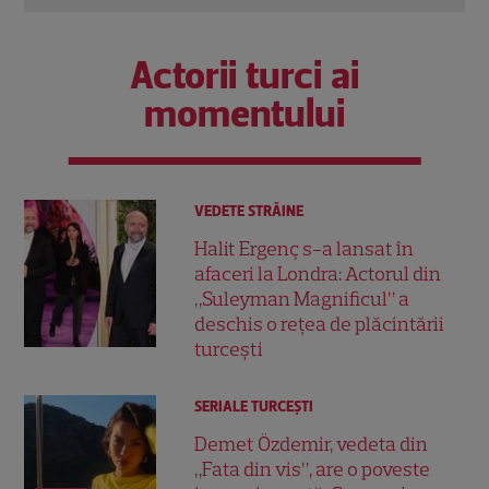
Actorii turci ai
momentului
VEDETE STRĂINE
Halit Ergenç s-a lansat în
afaceri la Londra: Actorul din
„Suleyman Magnificul” a
deschis o rețea de plăcintării
turcești
SERIALE TURCEŞTI
Demet Özdemir, vedeta din
„Fata din vis”, are o poveste