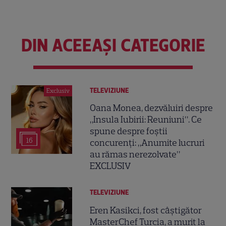
DIN ACEEAȘI CATEGORIE
TELEVIZIUNE
Exclusiv
Oana Monea, dezvăluiri despre
„Insula Iubirii: Reuniuni”. Ce
spune despre foștii
16
concurenți: „Anumite lucruri
au rămas nerezolvate”
EXCLUSIV
TELEVIZIUNE
Eren Kasikci, fost câștigător
MasterChef Turcia, a murit la