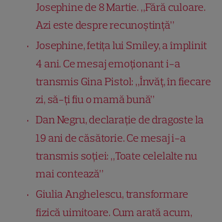
Josephine de 8 Martie. „Fără culoare.
Azi este despre recunoștință”
Josephine, fetița lui Smiley, a împlinit
4 ani. Ce mesaj emoționant i-a
transmis Gina Pistol: „Învăț, în fiecare
zi, să-ți fiu o mamă bună”
Dan Negru, declarație de dragoste la
19 ani de căsătorie. Ce mesaj i-a
transmis soției: „Toate celelalte nu
mai contează”
Giulia Anghelescu, transformare
fizică uimitoare. Cum arată acum,