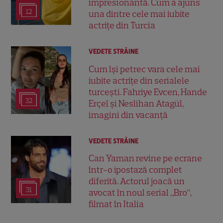
impresionantă. Cum a ajuns
12
una dintre cele mai iubite
actrițe din Turcia
VEDETE STRĂINE
Cum își petrec vara cele mai
iubite actrițe din serialele
turcești. Fahriye Evcen, Hande
32
Erçel și Neslihan Atagül,
imagini din vacanță
VEDETE STRĂINE
Can Yaman revine pe ecrane
într-o ipostază complet
diferită. Actorul joacă un
31
avocat în noul serial „Bro”,
filmat în Italia