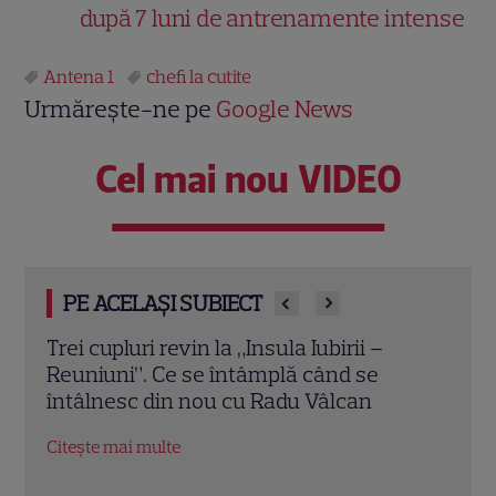
după 7 luni de antrenamente intense
Antena 1
chefi la cutite
Urmărește-ne pe
Google News
Cel mai nou VIDEO
PE ACELAȘI SUBIECT
Cheloo, declarație neașteptată înainte
Echip
de Asia Express: „Cred că e singura
Ce p
chestie la care m-am gândit”
conc
Citește mai multe
Citeș