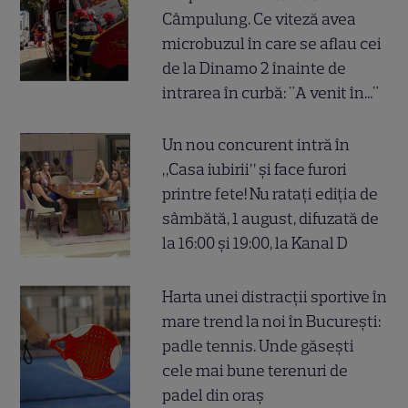
Câmpulung. Ce viteză avea
microbuzul în care se aflau cei
de la Dinamo 2 înainte de
intrarea în curbă: "A venit în..."
Un nou concurent intră în
„Casa iubirii” și face furori
printre fete! Nu ratați ediția de
sâmbătă, 1 august, difuzată de
la 16:00 și 19:00, la Kanal D
Harta unei distracții sportive în
mare trend la noi în București:
padle tennis. Unde găsești
cele mai bune terenuri de
padel din oraș