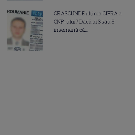
CE ASCUNDE ultima CIFRA a
CNP-ului? Dacă ai 3 sau 8
însemană că...