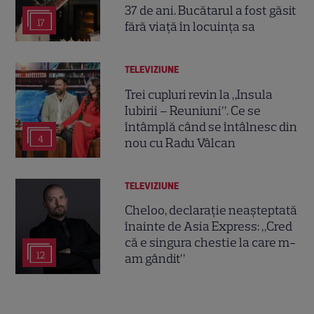
37 de ani. Bucătarul a fost găsit
17
fără viață în locuința sa
TELEVIZIUNE
Trei cupluri revin la „Insula
Iubirii – Reuniuni”. Ce se
întâmplă când se întâlnesc din
4
nou cu Radu Vâlcan
TELEVIZIUNE
Cheloo, declarație neașteptată
înainte de Asia Express: „Cred
că e singura chestie la care m-
12
am gândit”