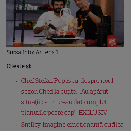
Sursa foto: Antena 1
Citește și:
Chef Ștefan Popescu, despre noul
sezon Chefi la cuțite. „Au apărut
situații care ne-au dat complet
planurile peste cap”. EXCLUSIV
Smiley, imagine emoționantă cu fiica