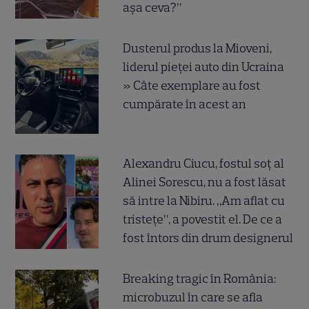
așa ceva?”
Dusterul produs la Mioveni,
liderul pieței auto din Ucraina
» Câte exemplare au fost
cumpărate în acest an
Alexandru Ciucu, fostul soț al
Alinei Sorescu, nu a fost lăsat
să intre la Nibiru. „Am aflat cu
tristețe”, a povestit el. De ce a
fost întors din drum designerul
Breaking tragic în România:
microbuzul în care se afla