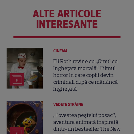
ALTE ARTICOLE
INTERESANTE
CINEMA
Eli Roth revine cu „Omul cu
înghețata mortală”. Filmul
horror în care copiii devin
5
criminali după ce mănâncă
înghețată
VEDETE STRĂINE
„Povestea peștelui posac”,
aventura animată inspirată
dintr-un bestseller The New