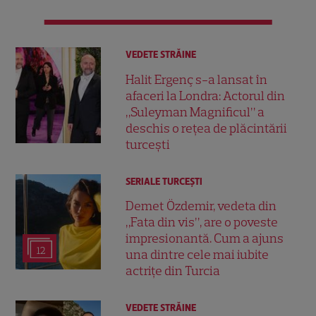
VEDETE STRĂINE
Halit Ergenç s-a lansat în
afaceri la Londra: Actorul din
„Suleyman Magnificul” a
deschis o rețea de plăcintării
turcești
SERIALE TURCEŞTI
Demet Özdemir, vedeta din
„Fata din vis”, are o poveste
impresionantă. Cum a ajuns
12
una dintre cele mai iubite
actrițe din Turcia
VEDETE STRĂINE