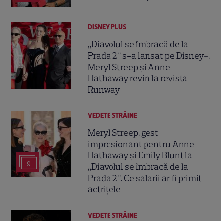
DISNEY PLUS
„Diavolul se îmbracă de la
Prada 2” s-a lansat pe Disney+.
Meryl Streep și Anne
Hathaway revin la revista
Runway
VEDETE STRĂINE
Meryl Streep, gest
impresionant pentru Anne
Hathaway și Emily Blunt la
9
„Diavolul se îmbracă de la
Prada 2”. Ce salarii ar fi primit
actrițele
VEDETE STRĂINE