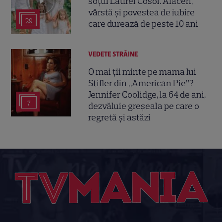
soțul Laurei Cosoi. Afaceri,
vârstă și povestea de iubire
29
care durează de peste 10 ani
VEDETE STRĂINE
O mai ții minte pe mama lui
Stifler din „American Pie”?
Jennifer Coolidge, la 64 de ani,
7
dezvăluie greșeala pe care o
regretă și astăzi