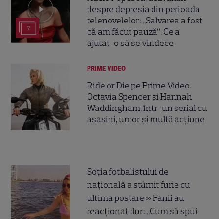
despre depresia din perioada
telenovelelor: „Salvarea a fost
7
că am făcut pauză”. Ce a
ajutat-o să se vindece
PRIME VIDEO
Ride or Die pe Prime Video.
Octavia Spencer și Hannah
Waddingham, într-un serial cu
asasini, umor și multă acțiune
Soția fotbalistului de
națională a stârnit furie cu
ultima postare » Fanii au
reacționat dur: „Cum să spui