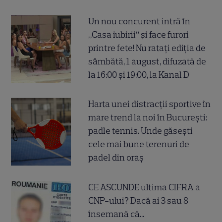
Un nou concurent intră în
„Casa iubirii” și face furori
printre fete! Nu ratați ediția de
sâmbătă, 1 august, difuzată de
la 16:00 și 19:00, la Kanal D
Harta unei distracții sportive în
mare trend la noi în București:
padle tennis. Unde găsești
cele mai bune terenuri de
padel din oraș
CE ASCUNDE ultima CIFRA a
CNP-ului? Dacă ai 3 sau 8
însemană că...