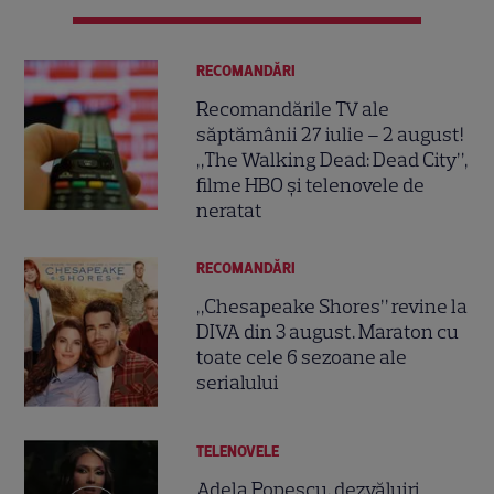
RECOMANDĂRI
Recomandările TV ale
săptămânii 27 iulie – 2 august!
„The Walking Dead: Dead City”,
filme HBO și telenovele de
neratat
RECOMANDĂRI
„Chesapeake Shores” revine la
DIVA din 3 august. Maraton cu
toate cele 6 sezoane ale
serialului
TELENOVELE
Adela Popescu, dezvăluiri