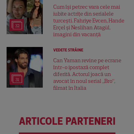
Cum își petrec vara cele mai
iubite actrițe din serialele
turcești. Fahriye Evcen, Hande
32
Erçel și Neslihan Atagül,
imagini din vacanță
VEDETE STRĂINE
Can Yaman revine pe ecrane
într-o ipostază complet
diferită. Actorul joacă un
31
avocat în noul serial „Bro”,
filmat în Italia
ARTICOLE PARTENERI