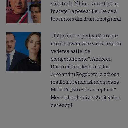
să intre la Nibiru. „Am aflat cu
tristețe”, a povestit el. De ce a
fost întors din drum designerul
„Trăim într-o perioadă în care
nu mai avem voie să trecem cu
vederea astfel de
comportamente”. Andreea
Raicu critică derapajul lui
Alexandru Rogobete la adresa
medicului endocrinolog Ioana
Mihăilă: „Nu este acceptabil”.
Mesajul vedetei a stârnit valuri
de reacții