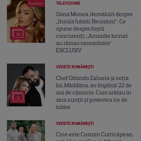
TELEVIZIUNE
Exclusiv
Oana Monea, dezvăluiri despre
„Insula Iubirii: Reuniuni”. Ce
spune despre foștii
16
concurenți: „Anumite lucruri
au rămas nerezolvate”
EXCLUSIV
VEDETE ROMÂNEŞTI
Chef Orlando Zaharia și soția
lui, Mădălina, au împlinit 22 de
ani de căsnicie. Cum arătau în
11
ziua nunții și povestea lor de
iubire
VEDETE ROMÂNEŞTI
Cine este Cosmin Curticăpean,