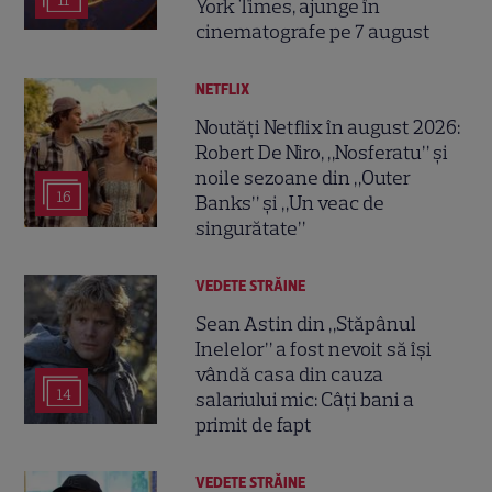
11
York Times, ajunge în
cinematografe pe 7 august
NETFLIX
Noutăți Netflix în august 2026:
Robert De Niro, „Nosferatu” și
noile sezoane din „Outer
16
Banks” și „Un veac de
singurătate”
VEDETE STRĂINE
Sean Astin din „Stăpânul
Inelelor” a fost nevoit să își
vândă casa din cauza
14
salariului mic: Câți bani a
primit de fapt
VEDETE STRĂINE