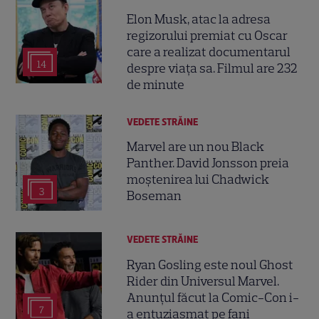
Elon Musk, atac la adresa
regizorului premiat cu Oscar
care a realizat documentarul
14
despre viața sa. Filmul are 232
de minute
VEDETE STRĂINE
Marvel are un nou Black
Panther. David Jonsson preia
moștenirea lui Chadwick
3
Boseman
VEDETE STRĂINE
Ryan Gosling este noul Ghost
Rider din Universul Marvel.
Anunțul făcut la Comic-Con i-
7
a entuziasmat pe fani