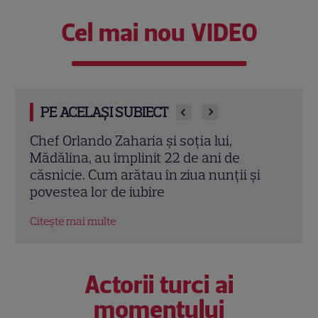
Cel mai nou VIDEO
PE ACELAȘI SUBIECT
Cine este Cosmin Curticăpean, soțul
Ceza
Laurei Cosoi. Afaceri, vârstă și povestea
dată
i
de iubire care durează de peste 10 ani
ales 
Citește mai multe
Citeș
Actorii turci ai
momentului