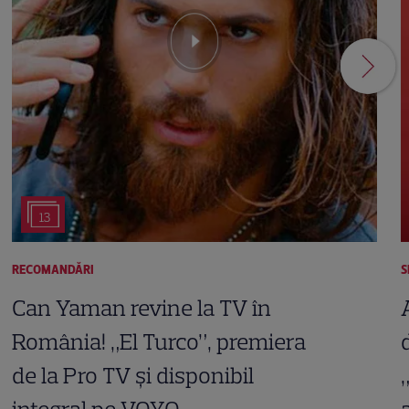
13
RECOMANDĂRI
S
Can Yaman revine la TV în
România! „El Turco”, premiera
de la Pro TV și disponibil