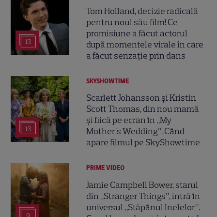
Tom Holland, decizie radicală
pentru noul său film! Ce
promisiune a făcut actorul
13
după momentele virale în care
a făcut senzație prin dans
SKYSHOWTIME
Scarlett Johansson și Kristin
Scott Thomas, din nou mamă
și fiică pe ecran în „My
13
Mother's Wedding”. Când
apare filmul pe SkyShowtime
PRIME VIDEO
Jamie Campbell Bower, starul
din „Stranger Things”, intră în
universul „Stăpânul Inelelor”.
9