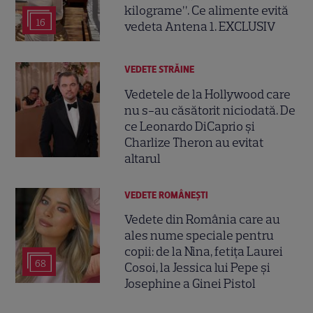
kilograme”. Ce alimente evită
16
vedeta Antena 1. EXCLUSIV
VEDETE STRĂINE
Vedetele de la Hollywood care
nu s-au căsătorit niciodată. De
ce Leonardo DiCaprio și
Charlize Theron au evitat
altarul
VEDETE ROMÂNEŞTI
Vedete din România care au
ales nume speciale pentru
copii: de la Nina, fetița Laurei
68
Cosoi, la Jessica lui Pepe și
Josephine a Ginei Pistol