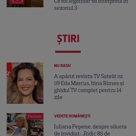
Ce rol legendar va interpreta în
sezonul 3
ŞTIRI
NU RATA!
A apărut revista TV Satelit nr.
16! Eda Marcus, Irina Rimes și
ghidul TV complet pentru 14
zile
VEDETE ROMÂNEŞTI
Exclusiv
Iuliana Pepene, despre silueta
de invidiat: „Ridic 85 de