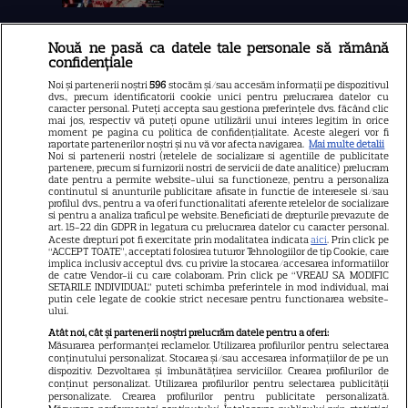
Nouă ne pasă ca datele tale personale să rămână
Libertatea
confidențiale
Libertatea pentru femei
Noi și partenerii noștri
596
stocăm și/sau accesăm informații pe dispozitivul
dvs., precum identificatorii cookie unici pentru prelucrarea datelor cu
GSP
caracter personal. Puteți accepta sau gestiona preferințele dvs. făcând clic
mai jos, respectiv vă puteți opune utilizării unui interes legitim în orice
Știri mondene
moment pe pagina cu politica de confidențialitate. Aceste alegeri vor fi
raportate partenerilor noștri și nu vă vor afecta navigarea.
Mai multe detalii
Noi si partenerii nostri (retelele de socializare si agentiile de publicitate
Avantaje
partenere, precum si furnizorii nostri de servicii de date analitice) prelucram
date pentru a permite website-ului sa functioneze, pentru a personaliza
Elle
continutul si anunturile publicitare afisate in functie de interesele si/sau
profilul dvs., pentru a va oferi functionalitati aferente retelelor de socializare
Unica
si pentru a analiza traficul pe website. Beneficiati de drepturile prevazute de
art. 15-22 din GDPR in legatura cu prelucrarea datelor cu caracter personal.
Retete practice
Aceste drepturi pot fi exercitate prin modalitatea indicata
aici
. Prin click pe
“ACCEPT TOATE”, acceptati folosirea tuturor Tehnologiilor de tip Cookie, care
implica inclusiv acceptul dvs. cu privire la stocarea/accesarea informatiilor
de catre Vendor-ii cu care colaboram. Prin click pe “VREAU SA MODIFIC
SETARILE INDIVIDUAL” puteti schimba preferintele in mod individual, mai
URMĂREȘTE-NE PE
putin cele legate de cookie strict necesare pentru functionarea website-
ului.
Atât noi, cât și partenerii noștri prelucrăm datele pentru a oferi:
Măsurarea performanței reclamelor. Utilizarea profilurilor pentru selectarea
conținutului personalizat. Stocarea și/sau accesarea informațiilor de pe un
dispozitiv. Dezvoltarea și îmbunătățirea serviciilor. Crearea profilurilor de
conținut personalizat. Utilizarea profilurilor pentru selectarea publicității
Copyright
2026
Ringier Romania – Toate Drepturile rezervate
personalizate. Crearea profilurilor pentru publicitate personalizată.