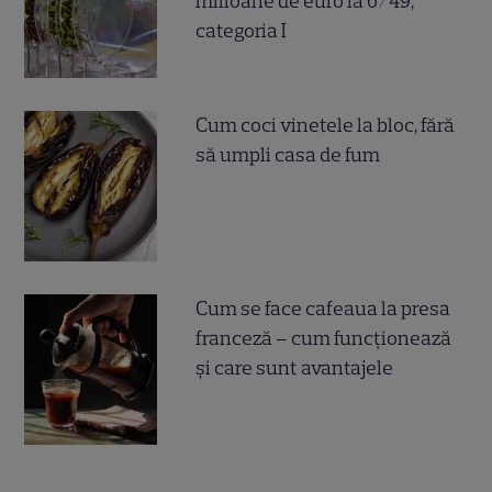
milioane de euro la 6/49,
categoria I
Cum coci vinetele la bloc, fără
să umpli casa de fum
Cum se face cafeaua la presa
franceză – cum funcționează
și care sunt avantajele