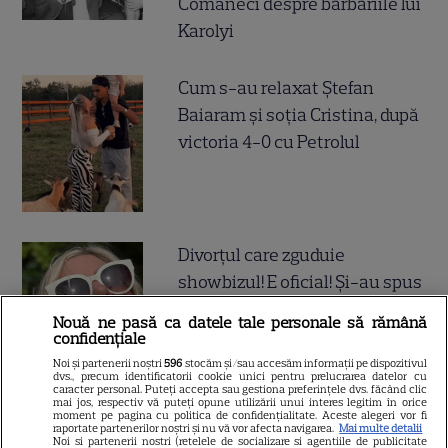
Comăneci despre barbariile lui
Karolyi
Cum s-au relaxat Ștefan
Baiaram și soția Cristina, după
victoria 4-0 cu Petrolul
Divorțul care zguduie
showbizul! E oficial! Și-au spus
adio în cel mai mare secret,
Nouă ne pasă ca datele tale personale să rămână
după aproape 20 de ani de
confidențiale
mariaj! S-a ales praful de
Noi și partenerii noștri
596
stocăm și/sau accesăm informații pe dispozitivul
dvs., precum identificatorii cookie unici pentru prelucrarea datelor cu
cuplul de aur din industria de
caracter personal. Puteți accepta sau gestiona preferințele dvs. făcând clic
mai jos, respectiv vă puteți opune utilizării unui interes legitim în orice
entertaining
moment pe pagina cu politica de confidențialitate. Aceste alegeri vor fi
raportate partenerilor noștri și nu vă vor afecta navigarea.
Mai multe detalii
Noi si partenerii nostri (retelele de socializare si agentiile de publicitate