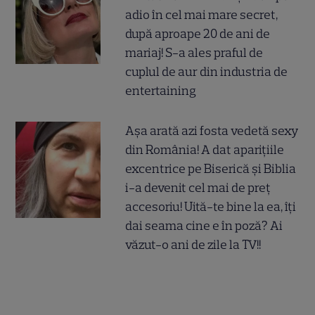
adio în cel mai mare secret,
după aproape 20 de ani de
mariaj! S-a ales praful de
cuplul de aur din industria de
entertaining
Așa arată azi fosta vedetă sexy
din România! A dat aparițiile
excentrice pe Biserică și Biblia
i-a devenit cel mai de preț
accesoriu! Uită-te bine la ea, îți
dai seama cine e în poză? Ai
văzut-o ani de zile la TV!!