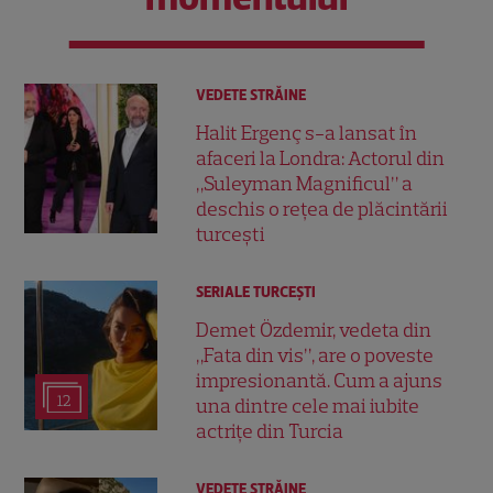
VEDETE STRĂINE
Halit Ergenç s-a lansat în
afaceri la Londra: Actorul din
„Suleyman Magnificul” a
deschis o rețea de plăcintării
turcești
SERIALE TURCEŞTI
Demet Özdemir, vedeta din
„Fata din vis”, are o poveste
impresionantă. Cum a ajuns
12
una dintre cele mai iubite
actrițe din Turcia
VEDETE STRĂINE