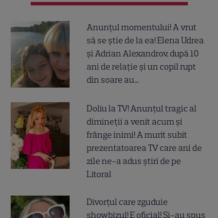
Anunțul momentului! A vrut
să se știe de la ea! Elena Udrea
și Adrian Alexandrov, după 10
ani de relație și un copil rupt
din soare au...
Doliu la TV! Anunțul tragic al
dimineții a venit acum și
frânge inimi! A murit subit
prezentatoarea TV care ani de
zile ne-a adus știri de pe
Litoral
Divorțul care zguduie
showbizul! E oficial! Și-au spus