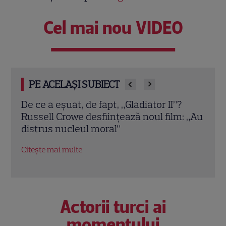
Cel mai nou VIDEO
PE ACELAȘI SUBIECT
Decizia uluitoare luată de Steven
Thri
: „Au
Spielberg pentru noul său film. Detaliul
Dust
care l-a lăsat mască și pe celebrul Bono
desp
de la U2
devi
Citește mai multe
Citeș
Actorii turci ai
momentului