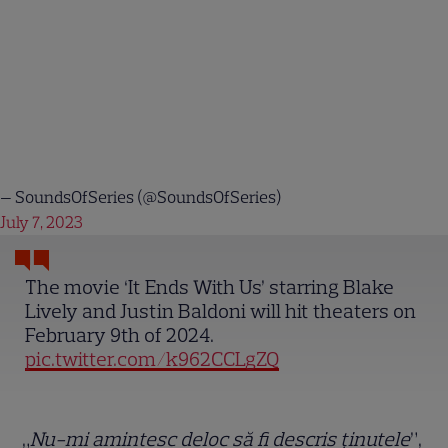
— SoundsOfSeries (@SoundsOfSeries)
July 7, 2023
The movie ‘It Ends With Us’ starring Blake
Lively and Justin Baldoni will hit theaters on
February 9th of 2024.
pic.twitter.com/k962CCLgZQ
„
Nu-mi amintesc deloc să fi descris ținutele
”,