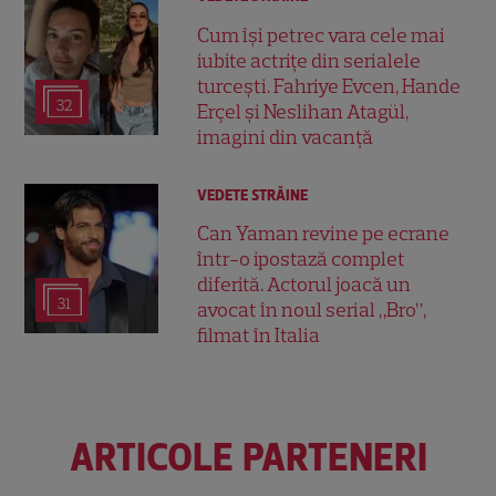
Cum își petrec vara cele mai
iubite actrițe din serialele
turcești. Fahriye Evcen, Hande
32
Erçel și Neslihan Atagül,
imagini din vacanță
VEDETE STRĂINE
Can Yaman revine pe ecrane
într-o ipostază complet
diferită. Actorul joacă un
31
avocat în noul serial „Bro”,
filmat în Italia
ARTICOLE PARTENERI