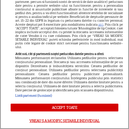
partenere, precum si furnizorii nostri de servicii de date analitice) prelucram
date pentru a permite website-ului sa functioneze, pentru a personaliza
Anunțul momentului! A vrut
continutul si anunturile publicitare afisate in functie de interesele si/sau
profilul dvs., pentru a va oferi functionalitati aferente retelelor de socializare
să se știe de la ea! Elena Udrea
si pentru a analiza traficul pe website. Beneficiati de drepturile prevazute de
art. 15-22 din GDPR in legatura cu prelucrarea datelor cu caracter personal.
și Adrian Alexandrov, după 10
Aceste drepturi pot fi exercitate prin modalitatea indicata
aici
. Prin click pe
“ACCEPT TOATE”, acceptati folosirea tuturor Tehnologiilor de tip Cookie, care
ani de relație și un copil rupt
implica inclusiv acceptul dvs. cu privire la stocarea/accesarea informatiilor
de catre Vendor-ii cu care colaboram. Prin click pe “VREAU SA MODIFIC
din soare au...
SETARILE INDIVIDUAL” puteti schimba preferintele in mod individual, mai
putin cele legate de cookie strict necesare pentru functionarea website-
ului.
Atât noi, cât și partenerii noștri prelucrăm datele pentru a oferi:
Măsurarea performanței reclamelor. Utilizarea profilurilor pentru selectarea
conținutului personalizat. Stocarea și/sau accesarea informațiilor de pe un
SERIALE
dispozitiv. Dezvoltarea și îmbunătățirea serviciilor. Crearea profilurilor de
conținut personalizat. Utilizarea profilurilor pentru selectarea publicității
personalizate. Crearea profilurilor pentru publicitate personalizată.
Măsurarea performanței conținutului. Înțelegerea publicului prin statistici
sau combinații de date din surse diferite. Utilizarea datelor limitate pentru a
selecta conținutul. Utilizarea de date limitate pentru a selecta publicitatea.
Date precise de geolocație și identificarea prin scanarea dispozitivului.
Listă parteneri (furnizori)
ACCEPT TOATE
VREAU SA MODIFIC SETARILE INDIVIDUAL