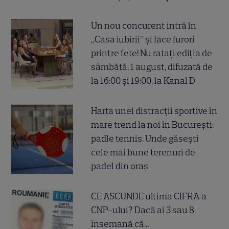
Un nou concurent intră în
„Casa iubirii” și face furori
printre fete! Nu ratați ediția de
sâmbătă, 1 august, difuzată de
la 16:00 și 19:00, la Kanal D
Harta unei distracții sportive în
mare trend la noi în București:
padle tennis. Unde găsești
cele mai bune terenuri de
padel din oraș
CE ASCUNDE ultima CIFRA a
CNP-ului? Dacă ai 3 sau 8
însemană că...