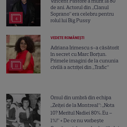
Vincent Pastore a murit la 80
de ani. Actorul din „Clanul
Soprano” era celebru pentru
4
rolul lui Big Pussy
VEDETE ROMÂNEŞTI
Adriana Irimescu s-a căsătorit
în secret cu Marc Borțun.
Primele imagini de la cununia
11
civilă a actriței din „Trafic”
Omul din umbră din echipa
„Zeiței de la Montreal”: „Nota
10? Meritul Nadiei 80%. Eu –
1%!” + De ce nu vorbește