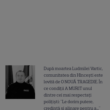
După moartea Ludmilei Vartic,
comunitatea din Hîncești este
lovită de O NOUĂ TRAGEDIE. În
ce condiții A MURIT unul
dintre cei mai respectați
polițiști: "Le dorim putere,
credință și alinare pentru a..."