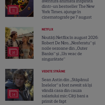
aventura animată inspirată
dintr-un bestseller The New
11
York Times, ajunge în
cinematografe pe 7 august
NETFLIX
Noutăți Netflix în august 2026:
Robert De Niro, „Nosferatu” și
noile sezoane din „Outer
16
Banks” și „Un veac de
singurătate”
VEDETE STRĂINE
Sean Astin din „Stăpânul
Inelelor” a fost nevoit să își
vândă casa din cauza
14
salariului mic: Câți bani a
primit de fapt