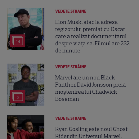
VEDETE STRĂINE
Elon Musk, atac la adresa
regizorului premiat cu Oscar
care a realizat documentarul
14
despre viața sa. Filmul are 232
de minute
VEDETE STRĂINE
Marvel are un nou Black
Panther. David Jonsson preia
moștenirea lui Chadwick
3
Boseman
VEDETE STRĂINE
Ryan Gosling este noul Ghost
Rider din Universul Marvel.