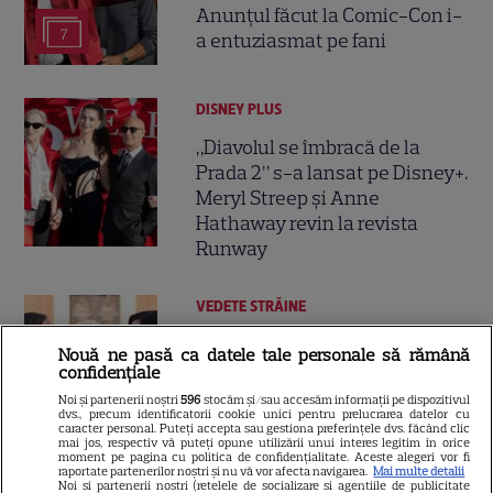
Anunțul făcut la Comic-Con i-
7
a entuziasmat pe fani
DISNEY PLUS
„Diavolul se îmbracă de la
Prada 2” s-a lansat pe Disney+.
Meryl Streep și Anne
Hathaway revin la revista
Runway
VEDETE STRĂINE
Meryl Streep, gest
Nouă ne pasă ca datele tale personale să rămână
impresionant pentru Anne
confidențiale
Hathaway și Emily Blunt la
Noi și partenerii noștri
596
stocăm și/sau accesăm informații pe dispozitivul
9
dvs., precum identificatorii cookie unici pentru prelucrarea datelor cu
„Diavolul se îmbracă de la
caracter personal. Puteți accepta sau gestiona preferințele dvs. făcând clic
Prada 2”. Ce salarii ar fi primit
mai jos, respectiv vă puteți opune utilizării unui interes legitim în orice
moment pe pagina cu politica de confidențialitate. Aceste alegeri vor fi
actrițele
raportate partenerilor noștri și nu vă vor afecta navigarea.
Mai multe detalii
Noi si partenerii nostri (retelele de socializare si agentiile de publicitate