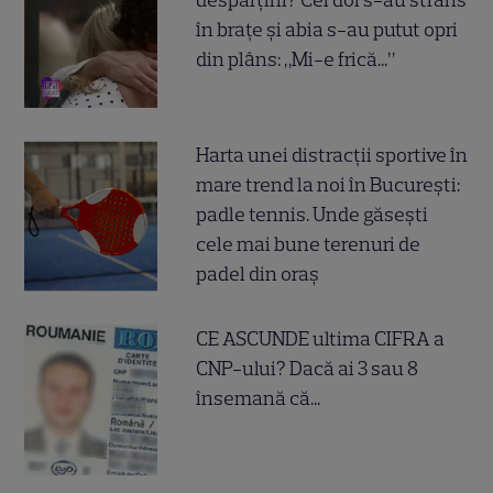
despărțirii? Cei doi s-au strâns
în brațe și abia s-au putut opri
din plâns: „Mi-e frică...”
Harta unei distracții sportive în
mare trend la noi în București:
padle tennis. Unde găsești
cele mai bune terenuri de
padel din oraș
CE ASCUNDE ultima CIFRA a
CNP-ului? Dacă ai 3 sau 8
însemană că...