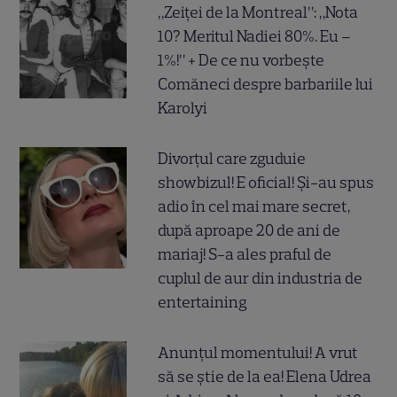
„Zeiței de la Montreal”: „Nota
10? Meritul Nadiei 80%. Eu –
1%!” + De ce nu vorbește
Comăneci despre barbariile lui
Karolyi
Divorțul care zguduie
showbizul! E oficial! Și-au spus
adio în cel mai mare secret,
după aproape 20 de ani de
mariaj! S-a ales praful de
cuplul de aur din industria de
entertaining
Anunțul momentului! A vrut
să se știe de la ea! Elena Udrea