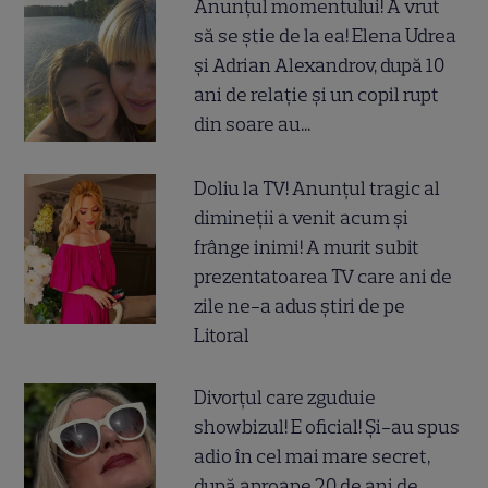
Anunțul momentului! A vrut
să se știe de la ea! Elena Udrea
și Adrian Alexandrov, după 10
ani de relație și un copil rupt
din soare au...
Doliu la TV! Anunțul tragic al
dimineții a venit acum și
frânge inimi! A murit subit
prezentatoarea TV care ani de
zile ne-a adus știri de pe
Litoral
Divorțul care zguduie
showbizul! E oficial! Și-au spus
adio în cel mai mare secret,
după aproape 20 de ani de