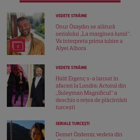
VEDETE STRĂINE
Onur Özaydın se alătură
serialului „La marginea lumii”.
Va interpreta prima iubire a
6
Alyei Albora
VEDETE STRĂINE
Halit Ergenç s-a lansat în
afaceri la Londra: Actorul din
„Suleyman Magnificul” a
deschis o rețea de plăcintării
turcești
SERIALE TURCEŞTI
Demet Özdemir, vedeta din