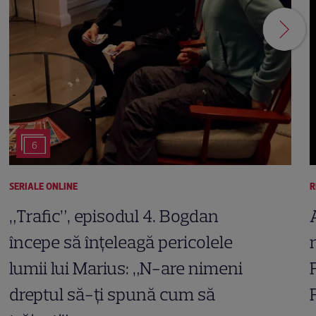
6
SERIALE ONLINE
R
„Trafic”, episodul 4. Bogdan
începe să înțeleagă pericolele
lumii lui Marius: „N-are nimeni
dreptul să-ți spună cum să