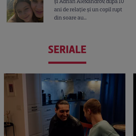
și Adrian Alexandrov, după 10
ani de relație și un copil rupt
din soare au...
SERIALE