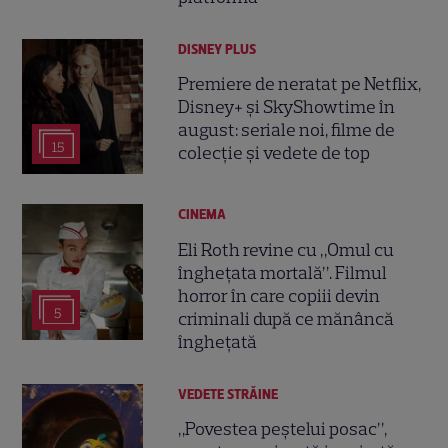
DISNEY PLUS
Premiere de neratat pe Netflix,
Disney+ și SkyShowtime în
august: seriale noi, filme de
15
colecție și vedete de top
CINEMA
Eli Roth revine cu „Omul cu
înghețata mortală”. Filmul
horror în care copiii devin
5
criminali după ce mănâncă
înghețată
VEDETE STRĂINE
„Povestea peștelui posac”,