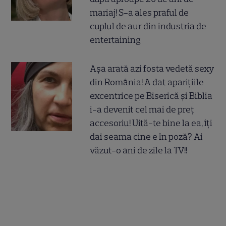
mariaj! S-a ales praful de
cuplul de aur din industria de
entertaining
Așa arată azi fosta vedetă sexy
din România! A dat aparițiile
excentrice pe Biserică și Biblia
i-a devenit cel mai de preț
accesoriu! Uită-te bine la ea, îți
dai seama cine e în poză? Ai
văzut-o ani de zile la TV!!