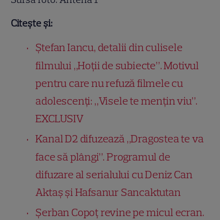
Citește și:
Ștefan Iancu, detalii din culisele
filmului „Hoții de subiecte”. Motivul
pentru care nu refuză filmele cu
adolescenți: „Visele te mențin viu”.
EXCLUSIV
Kanal D2 difuzează „Dragostea te va
face să plângi”. Programul de
difuzare al serialului cu Deniz Can
Aktaș și Hafsanur Sancaktutan
Șerban Copoț revine pe micul ecran.