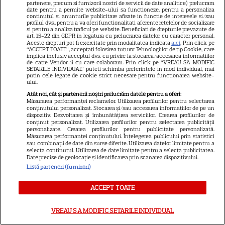
partenere, precum si furnizorii nostri de servicii de date analitice) prelucram
date pentru a permite website-ului sa functioneze, pentru a personaliza
continutul si anunturile publicitare afisate in functie de interesele si/sau
profilul dvs., pentru a va oferi functionalitati aferente retelelor de socializare
si pentru a analiza traficul pe website. Beneficiati de drepturile prevazute de
ŞTIRI
art. 15-22 din GDPR in legatura cu prelucrarea datelor cu caracter personal.
Aceste drepturi pot fi exercitate prin modalitatea indicata
aici
. Prin click pe
“ACCEPT TOATE”, acceptati folosirea tuturor Tehnologiilor de tip Cookie, care
implica inclusiv acceptul dvs. cu privire la stocarea/accesarea informatiilor
de catre Vendor-ii cu care colaboram. Prin click pe “VREAU SA MODIFIC
SETARILE INDIVIDUAL” puteti schimba preferintele in mod individual, mai
putin cele legate de cookie strict necesare pentru functionarea website-
ului.
ȘTIRI
Atât noi, cât și partenerii noștri prelucrăm datele pentru a oferi:
Măsurarea performanței reclamelor. Utilizarea profilurilor pentru selectarea
Ringier România își stabilește
conținutului personalizat. Stocarea și/sau accesarea informațiilor de pe un
direcția pentru viitor: o
dispozitiv. Dezvoltarea și îmbunătățirea serviciilor. Crearea profilurilor de
conținut personalizat. Utilizarea profilurilor pentru selectarea publicității
structură de conducere
personalizate. Crearea profilurilor pentru publicitate personalizată.
concentrată în jurul unităților
Măsurarea performanței conținutului. Înțelegerea publicului prin statistici
sau combinații de date din surse diferite. Utilizarea datelor limitate pentru a
de business Media și
selecta conținutul. Utilizarea de date limitate pentru a selecta publicitatea.
Date precise de geolocație și identificarea prin scanarea dispozitivului.
Collectibles
Listă parteneri (furnizori)
VEDETE ROMÂNEŞTI
ACCEPT TOATE
Ana Bodea, declarații rare
VREAU SA MODIFIC SETARILE INDIVIDUAL
despre iubirea cu Valentin