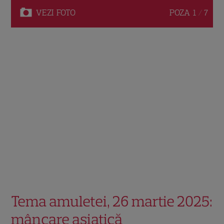
VEZI
FOTO
POZA
1 / 7
Tema amuletei, 26 martie 2025:
mâncare asiatică