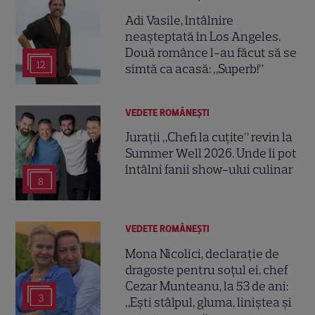
Adi Vasile, întâlnire
neașteptată în Los Angeles.
Două românce l-au făcut să se
12
simtă ca acasă: „Superb!”
VEDETE ROMÂNEŞTI
Jurații „Chefi la cuțite” revin la
Summer Well 2026. Unde îi pot
întâlni fanii show-ului culinar
8
VEDETE ROMÂNEŞTI
Mona Nicolici, declarație de
dragoste pentru soțul ei, chef
Cezar Munteanu, la 53 de ani:
3
„Ești stâlpul, gluma, liniștea și