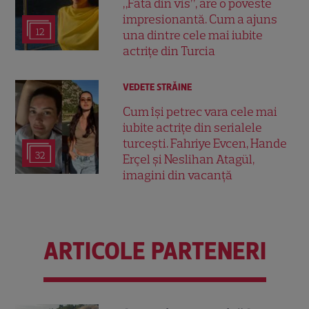
„Fata din vis”, are o poveste
impresionantă. Cum a ajuns
12
una dintre cele mai iubite
actrițe din Turcia
VEDETE STRĂINE
Cum își petrec vara cele mai
iubite actrițe din serialele
turcești. Fahriye Evcen, Hande
32
Erçel și Neslihan Atagül,
imagini din vacanță
ARTICOLE PARTENERI