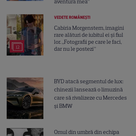
aventura mea”
VEDETE ROMÂNEŞTI
Cabiria Morgenstern, imagini
rare alături de iubitul ei și fiul
lor. „Fotografii pe care le faci,
12
dar nu le postezi”
BYD atacă segmentul de lux:
chinezii lansează o limuzină
care să rivalizeze cu Mercedes
și BMW
Omul din umbră din echipa