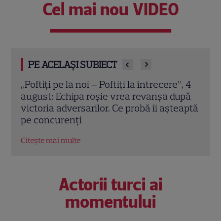
Cel mai nou VIDEO
PE ACELAȘI SUBIECT
”, 4
Grila TV de toamnă 2026: toate
„Îmi
upă
premierele confirmate la Pro TV și
arăt
eaptă
Antena 1. Ce show-uri și seriale revin din
ediți
septembrie
într
Citește mai multe
Citeș
Actorii turci ai
momentului