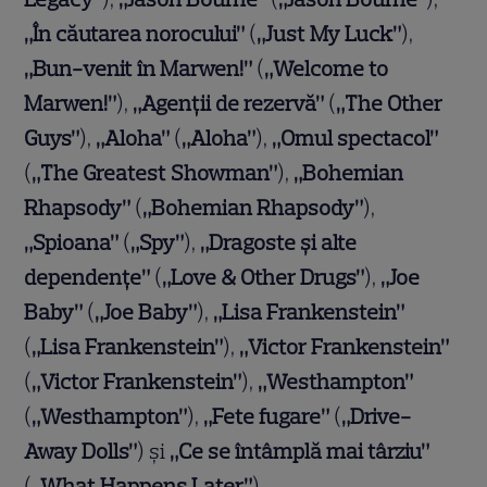
„În căutarea norocului”
(
„Just My Luck”
),
„Bun-venit în Marwen!”
(
„Welcome to
Marwen!”
),
„Agenții de rezervă”
(
„The Other
Guys”
),
„Aloha”
(
„Aloha”
),
„Omul spectacol”
(
„The Greatest Showman”
),
„Bohemian
Rhapsody”
(
„Bohemian Rhapsody”
),
„Spioana”
(
„Spy”
),
„Dragoste și alte
dependențe”
(
„Love & Other Drugs”
),
„Joe
Baby”
(
„Joe Baby”
),
„Lisa Frankenstein”
(
„Lisa Frankenstein”
),
„Victor Frankenstein”
(
„Victor Frankenstein”
),
„Westhampton”
(
„Westhampton”
),
„Fete fugare”
(
„Drive-
Away Dolls”
) și
„Ce se întâmplă mai târziu”
(
„What Happens Later”
).