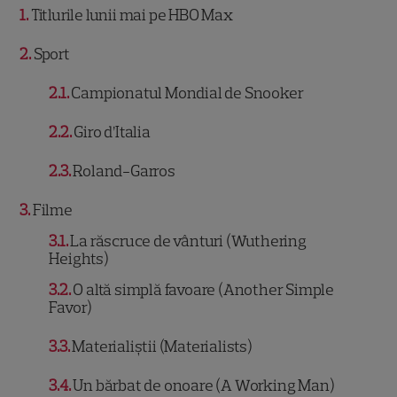
1
Titlurile lunii mai pe HBO Max
2
Sport
2.1
Campionatul Mondial de Snooker
2.2
Giro d’Italia
2.3
Roland-Garros
3
Filme
3.1
La răscruce de vânturi (Wuthering
Heights)
3.2
O altă simplă favoare (Another Simple
Favor)
3.3
Materialiștii (Materialists)
3.4
Un bărbat de onoare (A Working Man)