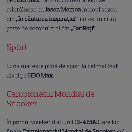
pe
HBO Max
. Fanii documentarelor se
reîntâlnesc cu
Jason Momoa
în noul sezon
din
„În căutarea inspirației”
, iar cei mici au
parte de sezonul trei din
„BatRoți”
.
Sport
Luna mai este plină de sport la cel mai înalt
nivel pe
HBO Max
.
Campionatul Mondial de
Snooker
În primul weekend al lunii (
3-4 MAI
), are loc
finala
Campionatului Mondial de Snooker
, cel