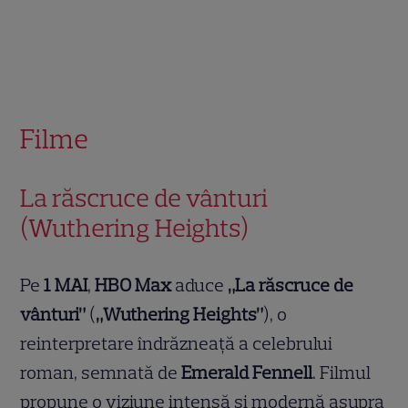
Filme
La răscruce de vânturi
(Wuthering Heights)
Pe
1 MAI
,
HBO Max
aduce
„La răscruce de
vânturi”
(
„Wuthering Heights”
), o
reinterpretare îndrăzneață a celebrului
roman, semnată de
Emerald Fennell
. Filmul
propune o viziune intensă și modernă asupra