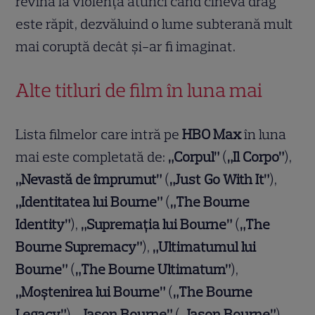
revină la violență atunci când cineva drag
este răpit, dezvăluind o lume subterană mult
mai coruptă decât și-ar fi imaginat.
Alte titluri de film în luna mai
Lista filmelor care intră pe
HBO Max
în luna
mai este completată de:
„Corpul”
(
„Il Corpo”
),
„Nevastă de împrumut”
(
„Just Go With It”
),
„Identitatea lui Bourne”
(
„The Bourne
Identity”
),
„Supremația lui Bourne”
(
„The
Bourne Supremacy”
),
„Ultimatumul lui
Bourne”
(
„The Bourne Ultimatum”
),
„Moștenirea lui Bourne”
(
„The Bourne
Legacy”
),
„Jason Bourne”
(
„Jason Bourne”
),