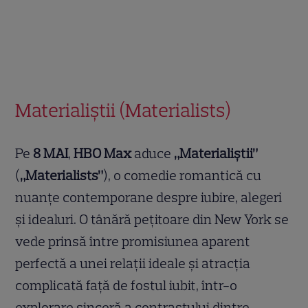
Materialiștii (Materialists)
Pe
8 MAI
,
HBO Max
aduce
„Materialiștii”
(
„Materialists”
), o comedie romantică cu
nuanțe contemporane despre iubire, alegeri
și idealuri. O tânără pețitoare din New York se
vede prinsă între promisiunea aparent
perfectă a unei relații ideale și atracția
complicată față de fostul iubit, într-o
explorare sinceră a contrastului dintre