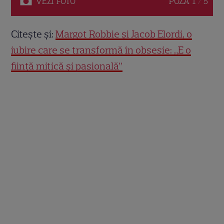
VEZI
FOTO
POZA
1 / 5
Citește și:
Margot Robbie și Jacob Elordi, o
iubire care se transformă în obsesie: „E o
ființă mitică și pasională”