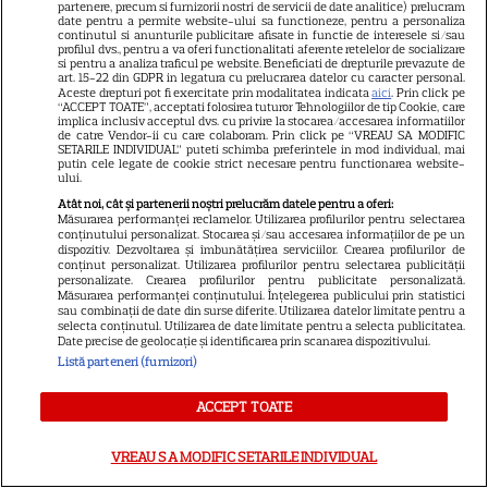
partenere, precum si furnizorii nostri de servicii de date analitice) prelucram
date pentru a permite website-ului sa functioneze, pentru a personaliza
continutul si anunturile publicitare afisate in functie de interesele si/sau
Pe
8 MAI
revine cu sezonul trei
„BatRoți”
profilul dvs., pentru a va oferi functionalitati aferente retelelor de socializare
si pentru a analiza traficul pe website. Beneficiati de drepturile prevazute de
(
„Batwheels”
), serialul animat pentru
art. 15-22 din GDPR in legatura cu prelucrarea datelor cu caracter personal.
Aceste drepturi pot fi exercitate prin modalitatea indicata
aici
. Prin click pe
preșcolari care reunește vehiculele
“ACCEPT TOATE”, acceptati folosirea tuturor Tehnologiilor de tip Cookie, care
implica inclusiv acceptul dvs. cu privire la stocarea/accesarea informatiilor
de catre Vendor-ii cu care colaboram. Prin click pe “VREAU SA MODIFIC
emblematice din universul DC în eroi care
SETARILE INDIVIDUAL” puteti schimba preferintele in mod individual, mai
putin cele legate de cookie strict necesare pentru functionarea website-
luptă împotriva răului.
ului.
Atât noi, cât și partenerii noștri prelucrăm datele pentru a oferi:
Măsurarea performanței reclamelor. Utilizarea profilurilor pentru selectarea
conținutului personalizat. Stocarea și/sau accesarea informațiilor de pe un
Un show obișnuit: Casetele
dispozitiv. Dezvoltarea și îmbunătățirea serviciilor. Crearea profilurilor de
conținut personalizat. Utilizarea profilurilor pentru selectarea publicității
pierdute (Regular Show: The
personalizate. Crearea profilurilor pentru publicitate personalizată.
Măsurarea performanței conținutului. Înțelegerea publicului prin statistici
Lost Tapes)
sau combinații de date din surse diferite. Utilizarea datelor limitate pentru a
selecta conținutul. Utilizarea de date limitate pentru a selecta publicitatea.
Date precise de geolocație și identificarea prin scanarea dispozitivului.
Listă parteneri (furnizori)
„Un show obișnuit: Casetele pierdute”
ACCEPT TOATE
(
„Regular Show: The Lost Tapes”
) are
premiera pe
HBO Max
pe
11 MAI
.
VREAU SA MODIFIC SETARILE INDIVIDUAL