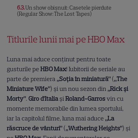
6.3
Un show obișnuit: Casetele pierdute
(Regular Show: The Lost Tapes)
Titlurile lunii mai pe HBO Max
Luna mai aduce conținut pentru toate
gusturile pe
HBO Max
! Iubitorii de seriale au
parte de premiera
„Soția în miniatură”
(
„The
Miniature Wife”
) și un nou sezon din
„Rick și
Morty”
.
Giro d’Italia
și
Roland-Garros
vin cu
momente memorabile din lumea sportului,
iar la capitolul filme, luna mai aduce
„La
răscruce de vânturi”
(
„Wuthering Heights”
) și