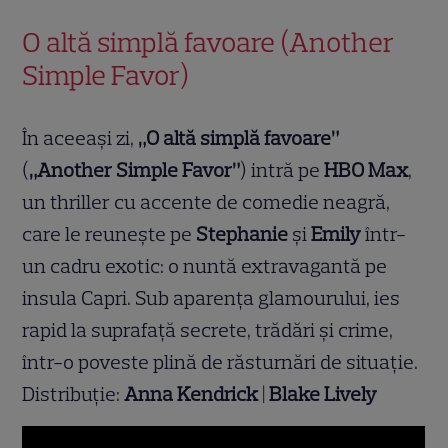
O altă simplă favoare (Another
Simple Favor)
În aceeași zi,
„O altă simplă favoare”
(
„Another Simple Favor”
) intră pe
HBO Max
,
un thriller cu accente de comedie neagră,
care le reunește pe
Stephanie
și
Emily
într-
un cadru exotic: o nuntă extravagantă pe
insula Capri. Sub aparența glamourului, ies
rapid la suprafață secrete, trădări și crime,
într-o poveste plină de răsturnări de situație.
Distribuție:
Anna Kendrick
|
Blake Lively