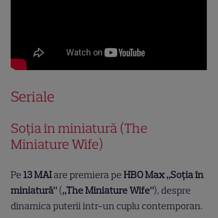
Seriale
Soția în miniatură (The
Miniature Wife)
Pe
13 MAI
are premiera pe
HBO Max
„Soția în
miniatură”
(
„The Miniature Wife”
), despre
dinamica puterii într-un cuplu contemporan.