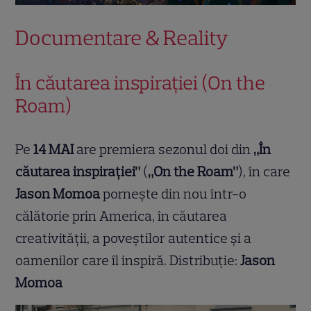
Documentare & Reality
În căutarea inspirației (On the
Roam)
Pe
14 MAI
are premiera sezonul doi din
„În
căutarea inspirației”
(
„On the Roam”
), în care
Jason Momoa
pornește din nou într-o
călătorie prin America, în căutarea
creativității, a poveștilor autentice și a
oamenilor care îl inspiră. Distribuție:
Jason
Momoa