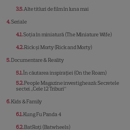
3.5
Alte titluri de film în luna mai
4
Seriale
4.1
Soția în miniatură (The Miniature Wife)
4.2
Rick și Morty (Rick and Morty)
5
Documentare & Reality
5.1
În căutarea inspirației (On the Roam)
5.2
People Magazine investighează: Secretele
sectei „Cele 12 Triburi”
6
Kids & Family
6.1
Kung Fu Panda 4
6.2
BatRoți (Batwheels)