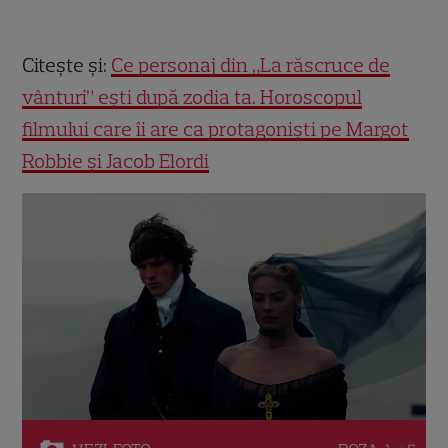
Citește și:
Ce personaj din „La răscruce de
vânturi” ești după zodia ta. Horoscopul
filmului care îi are ca protagoniști pe Margot
Robbie și Jacob Elordi