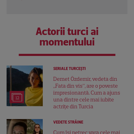
Actorii turci ai
momentului
SERIALE TURCEŞTI
Demet Özdemir, vedeta din
„Fata din vis”, are o poveste
impresionantă. Cum a ajuns
12
una dintre cele mai iubite
actrițe din Turcia
VEDETE STRĂINE
Cum își petrec vara cele mai