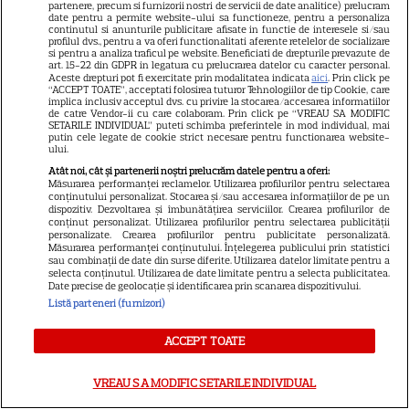
Zaharova, purtătoarea de
partenere, precum si furnizorii nostri de servicii de date analitice) prelucram
date pentru a permite website-ului sa functioneze, pentru a personaliza
cuvânt a Ministerului rus de
continutul si anunturile publicitare afisate in functie de interesele si/sau
profilul dvs., pentru a va oferi functionalitati aferente retelelor de socializare
Externe, a făcut anunțul, în
si pentru a analiza traficul pe website. Beneficiati de drepturile prevazute de
art. 15-22 din GDPR in legatura cu prelucrarea datelor cu caracter personal.
urmă cu puțin timp
Aceste drepturi pot fi exercitate prin modalitatea indicata
aici
. Prin click pe
“ACCEPT TOATE”, acceptati folosirea tuturor Tehnologiilor de tip Cookie, care
implica inclusiv acceptul dvs. cu privire la stocarea/accesarea informatiilor
de catre Vendor-ii cu care colaboram. Prin click pe “VREAU SA MODIFIC
SETARILE INDIVIDUAL” puteti schimba preferintele in mod individual, mai
putin cele legate de cookie strict necesare pentru functionarea website-
ului.
Atât noi, cât și partenerii noștri prelucrăm datele pentru a oferi:
Măsurarea performanței reclamelor. Utilizarea profilurilor pentru selectarea
conținutului personalizat. Stocarea și/sau accesarea informațiilor de pe un
dispozitiv. Dezvoltarea și îmbunătățirea serviciilor. Crearea profilurilor de
conținut personalizat. Utilizarea profilurilor pentru selectarea publicității
personalizate. Crearea profilurilor pentru publicitate personalizată.
Măsurarea performanței conținutului. Înțelegerea publicului prin statistici
sau combinații de date din surse diferite. Utilizarea datelor limitate pentru a
selecta conținutul. Utilizarea de date limitate pentru a selecta publicitatea.
Date precise de geolocație și identificarea prin scanarea dispozitivului.
Listă parteneri (furnizori)
ACCEPT TOATE
VREAU SA MODIFIC SETARILE INDIVIDUAL