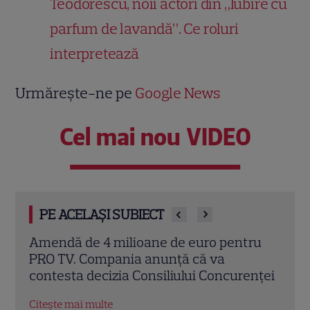
Teodorescu, noii actori din „Iubire cu
parfum de lavandă”. Ce roluri
interpretează
Urmărește-ne pe
Google News
Cel mai nou VIDEO
PE ACELAȘI SUBIECT
ru
„Vara iubirii” continuă la DIVA! Filme
Eva 
romantice în premieră și povești de
sezo
nței
dragoste de văzut în august
la K
Citește mai multe
Citeș