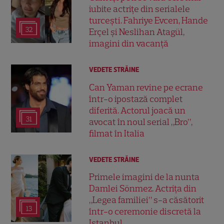
iubite actrițe din serialele
turcești. Fahriye Evcen, Hande
32
Erçel și Neslihan Atagül,
imagini din vacanță
VEDETE STRĂINE
Can Yaman revine pe ecrane
într-o ipostază complet
diferită. Actorul joacă un
31
avocat în noul serial „Bro”,
filmat în Italia
VEDETE STRĂINE
Primele imagini de la nunta
Damlei Sönmez. Actrița din
„Legea familiei” s-a căsătorit
13
într-o ceremonie discretă la
Istanbul