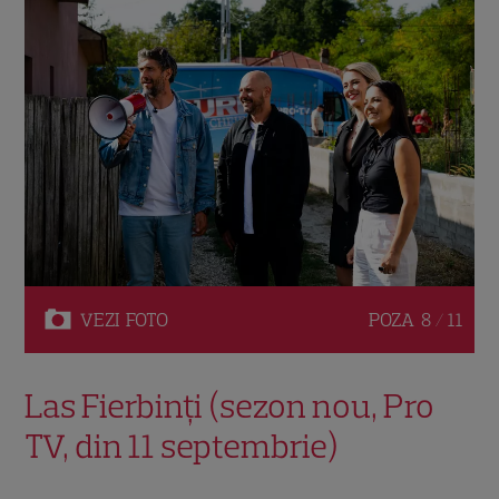
VEZI
FOTO
POZA
8 / 11
Las Fierbinți (sezon nou, Pro
TV, din 11 septembrie)