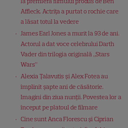
la premiera filmului produs de Ben
Affleck. Actrița a purtat o rochie care
a lăsat totul la vedere
James Earl Jones a murit la 93 de ani.
Actorul a dat voce celebrului Darth
Vader din trilogia originală „Stars
Wars”
Alexia Țalavutis și Alex Fotea au
împlinit șapte ani de căsătorie.
Imagini din ziua nunții. Povestea lor a
început pe platoul de filmare
Cine sunt Anca Florescu și Ciprian