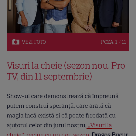
VEZI
FOTO
POZA
1 / 11
Visuri la cheie (sezon nou, Pro
TV, din 11 septembrie)
Show-ul care demonstrează că împreună
putem construi speranță, care arată că
magia încă există și că poate fi redată cu
ajutorul celor din jurul nostru,
„Visuri la
cheie”, revine cu un nou sezon
.
Dragoș Bucur