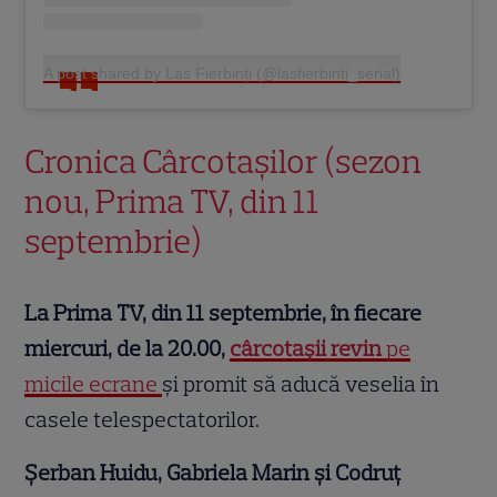
A post shared by Las Fierbinți (@lasfierbinti_serial)
Cronica Cârcotașilor (sezon
nou, Prima TV, din 11
septembrie)
La Prima TV, din 11 septembrie, în fiecare
miercuri, de la 20.00,
cârcotașii revin
pe
micile ecrane
și promit să aducă veselia în
casele telespectatorilor.
Șerban Huidu, Gabriela Marin și Codruț