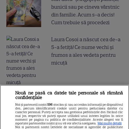
bunicii sau pe cineva vârstnic
din familie. Acum s-a decis!
Cum trebuie să procedezi
Laura Cosoi a născut cea de-a
5-a fetiță! Ce nume vechi și
frumos a ales vedeta pentru
micuță
Nouă ne pasă ca datele tale personale să rămână
confidențiale
Ultima oră / Rusia transmite
Noi și partenerii noștri
596
stocăm și/sau accesăm informații pe dispozitivul
un mesaj pentru România,
dvs., precum identificatorii cookie unici pentru prelucrarea datelor cu
caracter personal. Puteți accepta sau gestiona preferințele dvs. făcând clic
după incidentele cu drone, din
mai jos, respectiv vă puteți opune utilizării unui interes legitim în orice
moment pe pagina cu politica de confidențialitate. Aceste alegeri vor fi
ultima perioadă. Maria
raportate partenerilor noștri și nu vă vor afecta navigarea.
Mai multe detalii
Noi si partenerii nostri (retelele de socializare si agentiile de publicitate