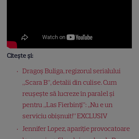
Citește și:
Dragoș Buliga, regizorul serialului
„Scara B”, detalii din culise. Cum
reușește să lucreze în paralel și
pentru „Las Fierbinți”: „Nu e un
serviciu obișnuit!” EXCLUSIV
Jennifer Lopez, apariție provocatoare