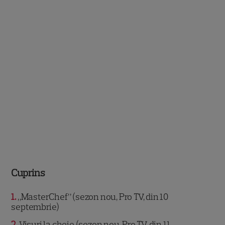
Cuprins
1
„MasterChef” (sezon nou, Pro TV, din 10
septembrie)
2
Visuri la cheie (sezon nou, Pro TV, din 11