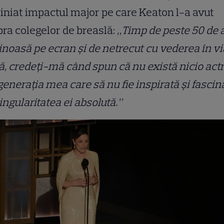
iniat impactul major pe care Keaton l-a avut
ra colegelor de breaslă:
„Timp de peste 50 de a
noasă pe ecran și de netrecut cu vederea în vi
ă, credeți-mă când spun că nu există nicio actr
generația mea care să nu fie inspirată și fascin
ingularitatea ei absolută.”