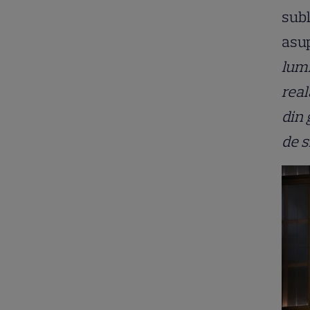
subl
asup
lumi
real
din 
de s