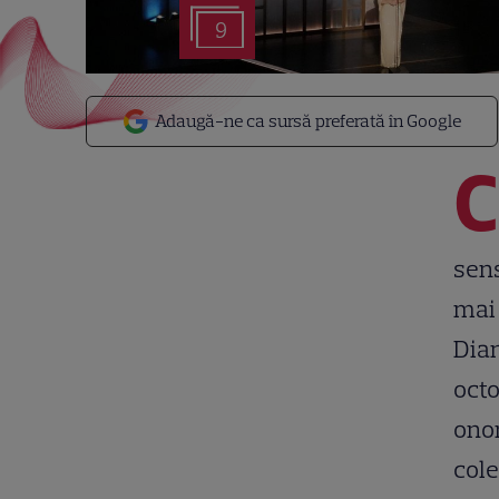
9
Adaugă-ne ca sursă preferată în Google
C
sens
mai 
Dian
octo
onor
col