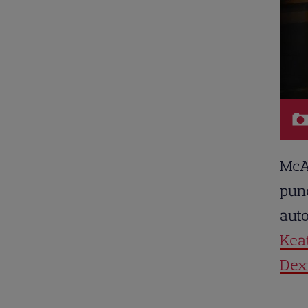
McAd
punc
auto
Keat
Dext