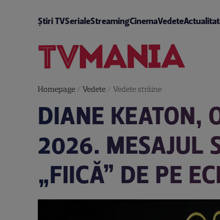
Știri TV
Seriale
Streaming
Cinema
Vedete
Actualita
Homepage
/
Vedete
/
Vedete străine
DIANE KEATON, 
2026. MESAJUL 
„FIICĂ” DE PE 