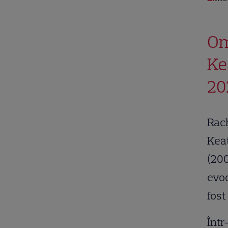
Om
Ke
20
Rach
Kea
(200
evoc
fost
Într