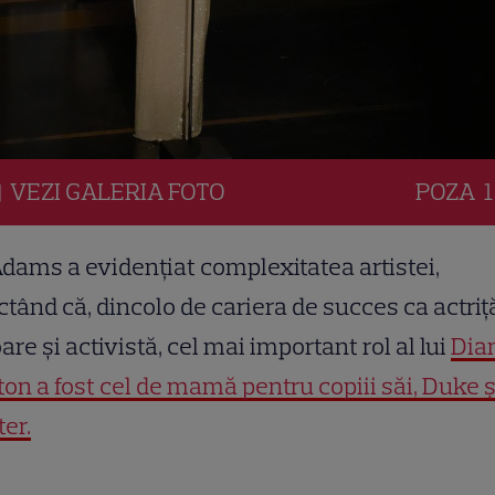
VEZI
GALERIA
FOTO
POZA
1
ams a evidențiat complexitatea artistei,
tând că, dincolo de cariera de succes ca actriț
are și activistă, cel mai important rol al lui
Dia
on a fost cel de mamă pentru copiii săi, Duke ș
er.