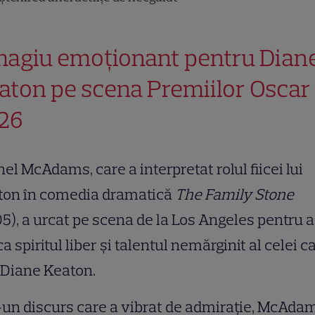
agiu emoționant pentru Dian
aton pe scena Premiilor Oscar
26
el McAdams, care a interpretat rolul fiicei lui
ton în comedia dramatică
The Family Stone
5), a urcat pe scena de la Los Angeles pentru a
a spiritul liber și talentul nemărginit al celei c
 Diane Keaton.
-un discurs care a vibrat de admirație, McAda