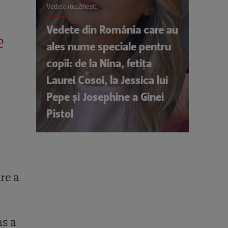
Vedete româneşti
Vedete din România care au
e
ales nume speciale pentru
copii: de la Nina, fetița
Laurei Cosoi, la Jessica lui
Pepe și Josephine a Ginei
Pistol
are a
ms a