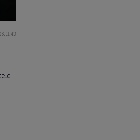
6, 11:43
cele