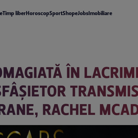
te
Timp liber
Horoscop
Sport
Shop
eJobs
Imobiliare
OMAGIATĂ ÎN LACRIM
SFÂȘIETOR TRANSMIS
ECRANE, RACHEL MCA