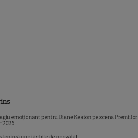
rins
giu emoționant pentru Diane Keaton pe scena Premiilor
r 2026
tenirea unei actrițe de neegalat