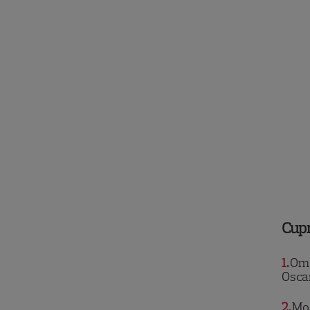
Cup
1
Oma
Osca
2
Moș