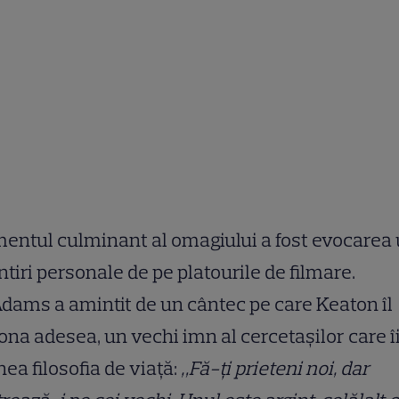
ntul culminant al omagiului a fost evocarea 
tiri personale de pe platourile de filmare.
ams a amintit de un cântec pe care Keaton îl
ona adesea, un vechi imn al cercetașilor care î
nea filosofia de viață:
„Fă-ți prieteni noi, dar