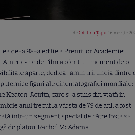
de
Cristina Țapu
,
16 martie 202
ea de-a 98-a ediție a Premiilor Academiei
Americane de Film a oferit un moment de o
ibilitate aparte, dedicat amintirii uneia dintre 
puternice figuri ale cinematografiei mondiale:
e Keaton. Actrița, care s-a stins din viață în
mbrie anul trecut la vârsta de 79 de ani, a fost
ată într-un segment special de către fosta sa
egă de platou, Rachel McAdams.