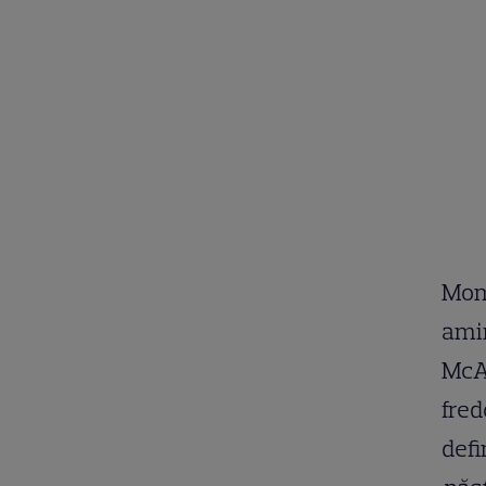
Mome
amin
McAd
fred
defi