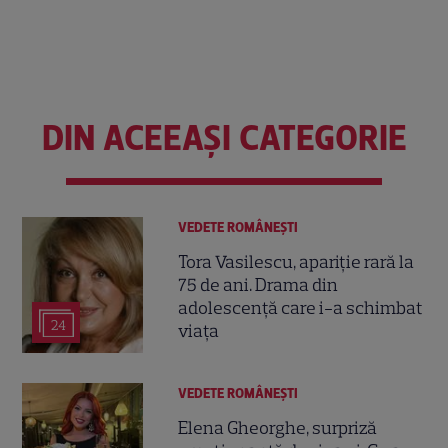
DIN ACEEAȘI CATEGORIE
VEDETE ROMÂNEŞTI
Tora Vasilescu, apariție rară la
75 de ani. Drama din
adolescență care i-a schimbat
24
viața
VEDETE ROMÂNEŞTI
Elena Gheorghe, surpriză