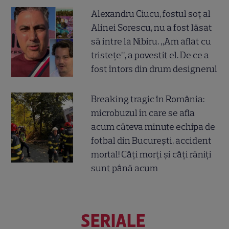
Alexandru Ciucu, fostul soț al
Alinei Sorescu, nu a fost lăsat
să intre la Nibiru. „Am aflat cu
tristețe”, a povestit el. De ce a
fost întors din drum designerul
Breaking tragic în România:
microbuzul în care se afla
acum câteva minute echipa de
fotbal din București, accident
mortal! Câți morți și câți răniți
sunt până acum
SERIALE