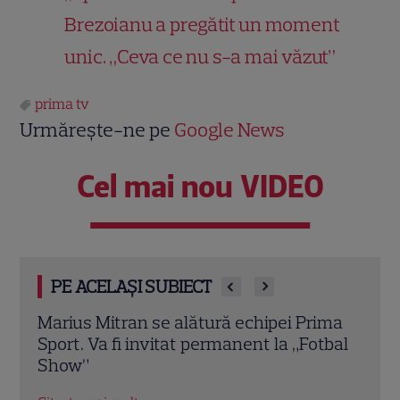
Brezoianu a pregătit un moment
unic. „Ceva ce nu s-a mai văzut”
prima tv
Urmărește-ne pe
Google News
Cel mai nou VIDEO
PE ACELAȘI SUBIECT
ima
Prima Sport transmite meciurile
Univ
tbal
Universității Craiova și Universității Cluj
Leag
din cupele europene. Programul complet
Din
al partidelor