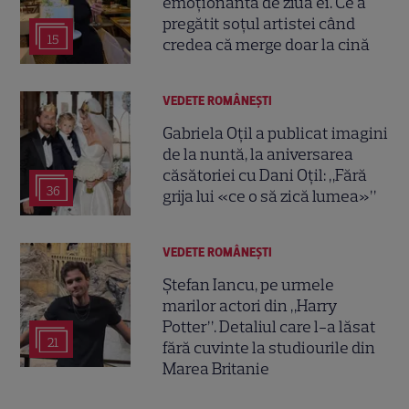
emoționantă de ziua ei. Ce a
pregătit soțul artistei când
15
credea că merge doar la cină
VEDETE ROMÂNEŞTI
Gabriela Oțil a publicat imagini
de la nuntă, la aniversarea
căsătoriei cu Dani Oțil: „Fără
36
grija lui «ce o să zică lumea»”
VEDETE ROMÂNEŞTI
Ștefan Iancu, pe urmele
marilor actori din „Harry
Potter”. Detaliul care l-a lăsat
21
fără cuvinte la studiourile din
Marea Britanie