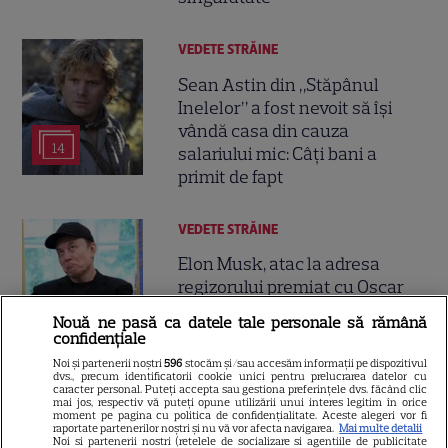
VEDETE STRĂINE
Sean Astin din „Stăpânul
Inelelor” a fost nevoit să își
vândă casa din cauza
14
salariului mic: Câți bani a
primit de fapt
VEDETE STRĂINE
Elon Musk, atac la adresa
regizorului premiat cu Oscar
care a realizat documentarul
Nouă ne pasă ca datele tale personale să rămână
14
despre viața sa. Filmul are 232
confidențiale
de minute
Noi și partenerii noștri
596
stocăm și/sau accesăm informații pe dispozitivul
dvs., precum identificatorii cookie unici pentru prelucrarea datelor cu
caracter personal. Puteți accepta sau gestiona preferințele dvs. făcând clic
mai jos, respectiv vă puteți opune utilizării unui interes legitim în orice
VEDETE STRĂINE
moment pe pagina cu politica de confidențialitate. Aceste alegeri vor fi
raportate partenerilor noștri și nu vă vor afecta navigarea.
Mai multe detalii
Marvel are un nou Black
Noi si partenerii nostri (retelele de socializare si agentiile de publicitate