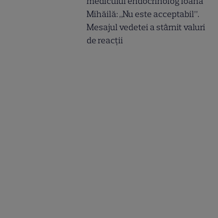
medicului endocrinolog Ioana
Mihăilă: „Nu este acceptabil”.
Mesajul vedetei a stârnit valuri
de reacții