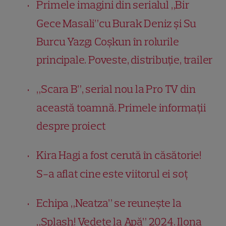
Primele imagini din serialul „Bir
Gece Masali”cu Burak Deniz și Su
Burcu Yazgı Coşkun în rolurile
principale. Poveste, distribuție, trailer
„Scara B”, serial nou la Pro TV din
această toamnă. Primele informații
despre proiect
Kira Hagi a fost cerută în căsătorie!
S-a aflat cine este viitorul ei soț
Echipa „Neatza” se reunește la
„Splash! Vedete la Apă” 2024. Ilona