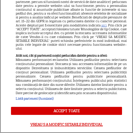
partenere, precum si furnizorii nostri de servicii de date analitice) prelucram
Panther. David Jonsson preia
date pentru a permite website-ului sa functioneze, pentru a personaliza
continutul si anunturile publicitare afisate in functie de interesele si/sau
moștenirea lui Chadwick
profilul dvs., pentru a va oferi functionalitati aferente retelelor de socializare
si pentru a analiza traficul pe website. Beneficiati de drepturile prevazute de
3
Boseman
art. 15-22 din GDPR in legatura cu prelucrarea datelor cu caracter personal.
Aceste drepturi pot fi exercitate prin modalitatea indicata
aici
. Prin click pe
“ACCEPT TOATE”, acceptati folosirea tuturor Tehnologiilor de tip Cookie, care
implica inclusiv acceptul dvs. cu privire la stocarea/accesarea informatiilor
de catre Vendor-ii cu care colaboram. Prin click pe “VREAU SA MODIFIC
VEDETE STRĂINE
SETARILE INDIVIDUAL” puteti schimba preferintele in mod individual, mai
putin cele legate de cookie strict necesare pentru functionarea website-
Ryan Gosling este noul Ghost
ului.
Rider din Universul Marvel.
Atât noi, cât și partenerii noștri prelucrăm datele pentru a oferi:
Măsurarea performanței reclamelor. Utilizarea profilurilor pentru selectarea
Anunțul făcut la Comic-Con i-
conținutului personalizat. Stocarea și/sau accesarea informațiilor de pe un
7
a entuziasmat pe fani
dispozitiv. Dezvoltarea și îmbunătățirea serviciilor. Crearea profilurilor de
conținut personalizat. Utilizarea profilurilor pentru selectarea publicității
personalizate. Crearea profilurilor pentru publicitate personalizată.
Măsurarea performanței conținutului. Înțelegerea publicului prin statistici
sau combinații de date din surse diferite. Utilizarea datelor limitate pentru a
DISNEY PLUS
selecta conținutul. Utilizarea de date limitate pentru a selecta publicitatea.
Date precise de geolocație și identificarea prin scanarea dispozitivului.
„Diavolul se îmbracă de la
Listă parteneri (furnizori)
Prada 2” s-a lansat pe Disney+.
Meryl Streep și Anne
ACCEPT TOATE
Hathaway revin la revista
Runway
VREAU SA MODIFIC SETARILE INDIVIDUAL