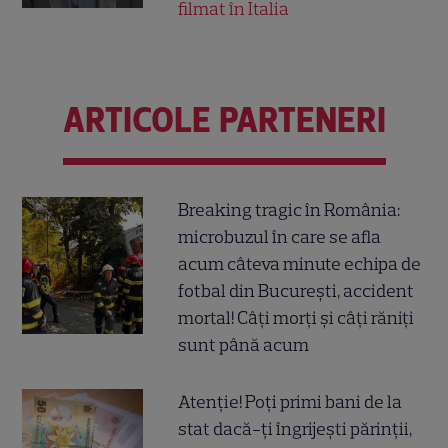
filmat în Italia
ARTICOLE PARTENERI
Breaking tragic în România:
microbuzul în care se afla
acum câteva minute echipa de
fotbal din București, accident
mortal! Câți morți și câți răniți
sunt până acum
Atenție! Poți primi bani de la
stat dacă-ți îngrijești părinții,