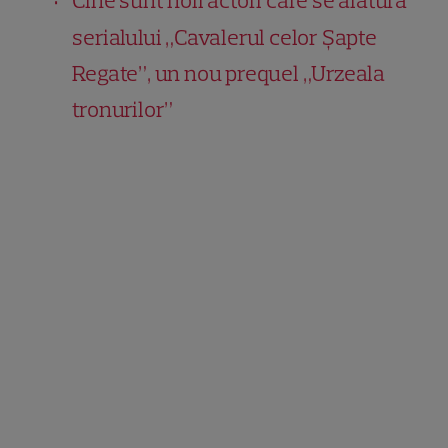
Cine sunt noii actori care se alătură
serialului „Cavalerul celor Șapte
Regate”, un nou prequel „Urzeala
tronurilor”