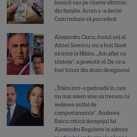
bunicii sau pe cineva vârstnic
din familie. Acum s-a decis!
Cum trebuie să procedezi
Alexandru Ciucu, fostul soț al
Alinei Sorescu, nu a fost lăsat
să intre la Nibiru. „Am aflat cu
tristețe”, a povestit el. De ce a
fost întors din drum designerul
„Trăim într-o perioadă în care
nu mai avem voie să trecem cu
vederea astfel de
comportamente”. Andreea
Raicu critică derapajul lui
Alexandru Rogobete la adresa