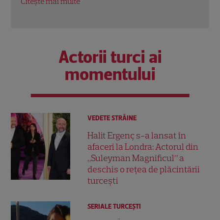
Citeș
Citește mai multe
Actorii turci ai
momentului
VEDETE STRĂINE
Halit Ergenç s-a lansat în
afaceri la Londra: Actorul din
„Suleyman Magnificul” a
deschis o rețea de plăcintării
turcești
SERIALE TURCEŞTI