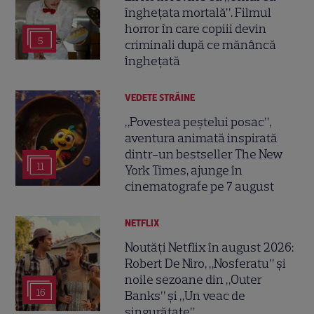
înghețata mortală”. Filmul
horror în care copiii devin
5
criminali după ce mănâncă
înghețată
VEDETE STRĂINE
„Povestea peștelui posac”,
aventura animată inspirată
dintr-un bestseller The New
11
York Times, ajunge în
cinematografe pe 7 august
NETFLIX
Noutăți Netflix în august 2026:
Robert De Niro, „Nosferatu” și
noile sezoane din „Outer
16
Banks” și „Un veac de
singurătate”