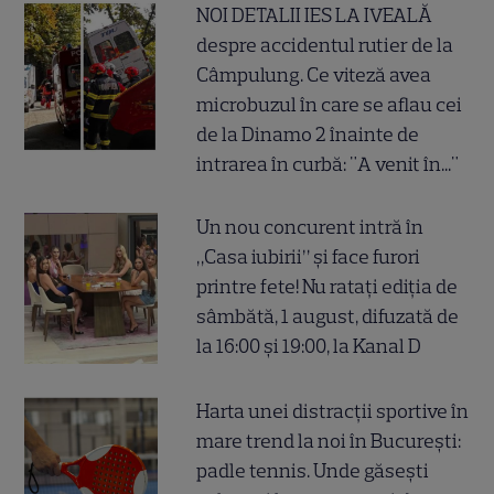
NOI DETALII IES LA IVEALĂ
despre accidentul rutier de la
Câmpulung. Ce viteză avea
microbuzul în care se aflau cei
de la Dinamo 2 înainte de
intrarea în curbă: "A venit în..."
Un nou concurent intră în
„Casa iubirii” și face furori
printre fete! Nu ratați ediția de
sâmbătă, 1 august, difuzată de
la 16:00 și 19:00, la Kanal D
Harta unei distracții sportive în
mare trend la noi în București:
padle tennis. Unde găsești