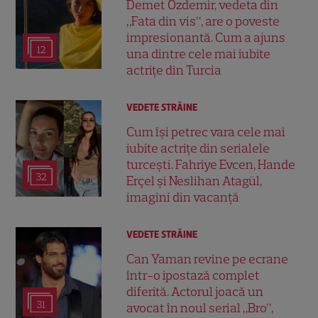
Demet Özdemir, vedeta din
„Fata din vis”, are o poveste
impresionantă. Cum a ajuns
12
una dintre cele mai iubite
actrițe din Turcia
VEDETE STRĂINE
Cum își petrec vara cele mai
iubite actrițe din serialele
turcești. Fahriye Evcen, Hande
32
Erçel și Neslihan Atagül,
imagini din vacanță
VEDETE STRĂINE
Can Yaman revine pe ecrane
într-o ipostază complet
diferită. Actorul joacă un
31
avocat în noul serial „Bro”,