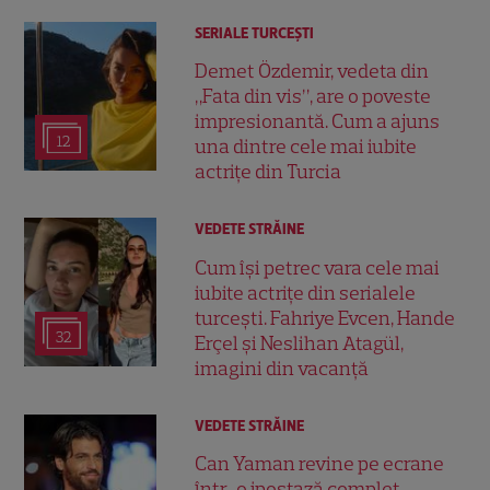
SERIALE TURCEŞTI
Demet Özdemir, vedeta din
„Fata din vis”, are o poveste
impresionantă. Cum a ajuns
12
una dintre cele mai iubite
actrițe din Turcia
VEDETE STRĂINE
Cum își petrec vara cele mai
iubite actrițe din serialele
turcești. Fahriye Evcen, Hande
32
Erçel și Neslihan Atagül,
imagini din vacanță
VEDETE STRĂINE
Can Yaman revine pe ecrane
într-o ipostază complet