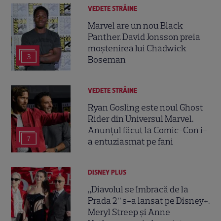
VEDETE STRĂINE
Marvel are un nou Black
Panther. David Jonsson preia
moștenirea lui Chadwick
3
Boseman
VEDETE STRĂINE
Ryan Gosling este noul Ghost
Rider din Universul Marvel.
Anunțul făcut la Comic-Con i-
7
a entuziasmat pe fani
DISNEY PLUS
„Diavolul se îmbracă de la
Prada 2” s-a lansat pe Disney+.
Meryl Streep și Anne