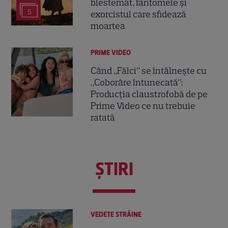
blestemat, fantomele și
5
exorcistul care sfidează
moartea
PRIME VIDEO
Când „Fălci” se întâlnește cu
„Coborâre întunecată”:
Producția claustrofobă de pe
Prime Video ce nu trebuie
ratată
ŞTIRI
VEDETE STRĂINE