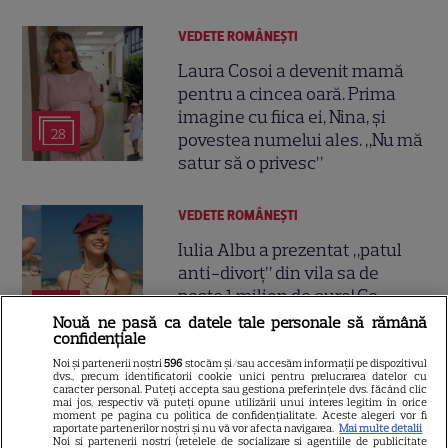
VEDETE ROMÂNEŞTI
Laura Cosoi a devenit mamă
pentru a cincea oară. Prima
imagine cu fiica ei, Nina, și
28
povestea numelui ales. „Nu mă
satur să o privesc”
VEDETE ROMÂNEŞTI
Iulia Albu a prezentat „patul
anti-divorț” din vila sa de
peste 1 milion de euro! Ce
10
spune designerul despre piesa
Nouă ne pasă ca datele tale personale să rămână
confidențiale
de mobilier: „Nu prea ai timp să
te cerți”
Noi și partenerii noștri
596
stocăm și/sau accesăm informații pe dispozitivul
dvs., precum identificatorii cookie unici pentru prelucrarea datelor cu
caracter personal. Puteți accepta sau gestiona preferințele dvs. făcând clic
mai jos, respectiv vă puteți opune utilizării unui interes legitim în orice
moment pe pagina cu politica de confidențialitate. Aceste alegeri vor fi
VEDETE ROMÂNEŞTI
raportate partenerilor noștri și nu vă vor afecta navigarea.
Mai multe detalii
Noi si partenerii nostri (retelele de socializare si agentiile de publicitate