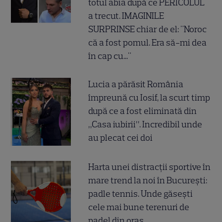
totul abia după ce PERICOLUL
a trecut. IMAGINILE
SURPRINSE chiar de el: "Noroc
că a fost pomul. Era să-mi dea
în cap cu..."
Lucia a părăsit România
împreună cu Iosif, la scurt timp
după ce a fost eliminată din
„Casa iubirii”. Incredibil unde
au plecat cei doi
Harta unei distracții sportive în
mare trend la noi în București:
padle tennis. Unde găsești
cele mai bune terenuri de
padel din oraș