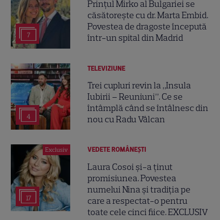
Prințul Mirko al Bulgariei se
căsătorește cu dr. Marta Embid.
Povestea de dragoste începută
7
într-un spital din Madrid
TELEVIZIUNE
Trei cupluri revin la „Insula
Iubirii – Reuniuni”. Ce se
întâmplă când se întâlnesc din
4
nou cu Radu Vâlcan
VEDETE ROMÂNEŞTI
Exclusiv
Laura Cosoi și-a ținut
promisiunea. Povestea
numelui Nina și tradiția pe
17
care a respectat-o pentru
toate cele cinci fiice. EXCLUSIV