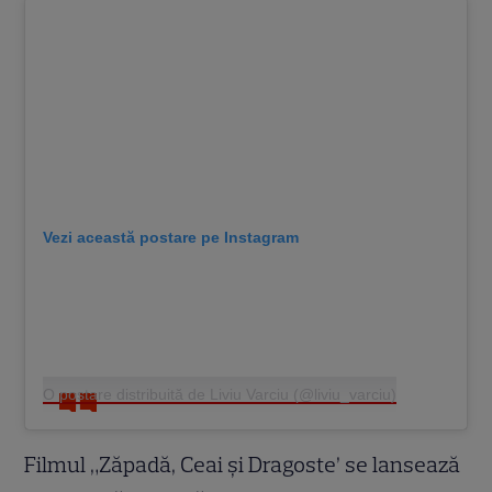
Vezi această postare pe Instagram
O postare distribuită de Liviu Varciu (@liviu_varciu)
Filmul „Zăpadă, Ceai și Dragoste’ se lansează