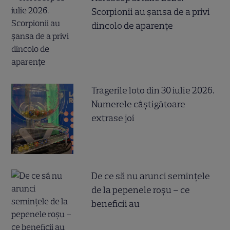
Scorpionii au șansa de a privi
dincolo de aparențe
Tragerile loto din 30 iulie 2026.
Numerele câştigătoare
extrase joi
De ce să nu arunci semințele
de la pepenele roșu – ce
beneficii au