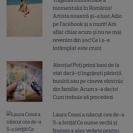
momentului în România!
Artista noastră și-a luat Adio
pe Facebook și a murit! Am
aflat chiar acum și nu ne mai
revenim din șoc! Ce i s-a
întâmplat este crunt
Atenție! Poți primi bani de la
stat dacă-ți îngrijești părinții,
bunicii sau pe cineva vârstnic
din familie. Acum s-a decis!
Cum trebuie să procedezi
Laura Cosoi a născut cea de-a
5-a fetiță! Ce nume vechi și
frumos a ales vedeta pentru