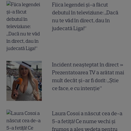
Fiica legendei și-a făcut
debutul în televiziune: „Dacă
nu te văd în direct, dau în
judecată Liga!”
Incident neașteptat în direct »
Prezentatoarea TV a arătat mai
mult decât și-ar fi dorit: „Știe
ce face, e cu intenție”
Laura Cosoi a născut cea de-a
5-a fetiță! Ce nume vechi și
frumos a ales vedeta pentru