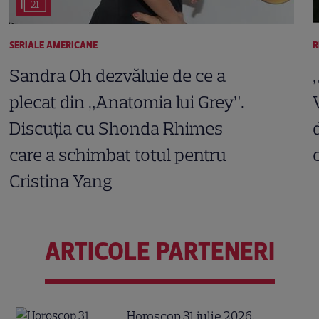
21
SERIALE AMERICANE
R
Sandra Oh dezvăluie de ce a
plecat din „Anatomia lui Grey”.
Discuția cu Shonda Rhimes
care a schimbat totul pentru
Cristina Yang
ARTICOLE PARTENERI
Horoscop 31 iulie 2026.