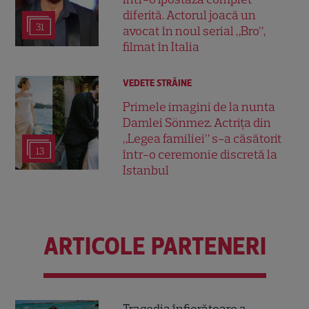
diferită. Actorul joacă un
31
avocat în noul serial „Bro”,
filmat în Italia
VEDETE STRĂINE
Primele imagini de la nunta
Damlei Sönmez. Actrița din
„Legea familiei” s-a căsătorit
13
într-o ceremonie discretă la
Istanbul
ARTICOLE PARTENERI
Tragedia înfiorătoare a