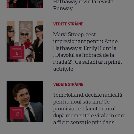
Hathaway revin la revista
Runway
VEDETE STRĂINE
Meryl Streep, gest
impresionant pentru Anne
Hathaway și Emily Blunt la
9
„Diavolul se îmbracă de la
Prada 2”. Ce salarii ar fi primit
actrițele
VEDETE STRĂINE
Tom Holland, decizie radicală
pentru noul său film! Ce
promisiune a făcut actorul
13
după momentele virale în care
a făcut senzație prin dans