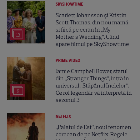
SKYSHOWTIME
Scarlett Johansson și Kristin
Scott Thomas, din nou mamă
și fiică pe ecran în „My
13
Mother's Wedding”. Când
apare filmul pe SkyShowtime
PRIME VIDEO
Jamie Campbell Bower, starul
din „Stranger Things”, intră în
universul „Stăpânul Inelelor”.
9
Ce rol legendar va interpreta în
sezonul 3
NETFLIX
„Palatul de Est”, noul fenomen
coreean de pe Netflix: Regele