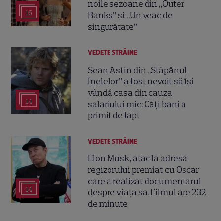
noile sezoane din „Outer
16
Banks” și „Un veac de
singurătate”
VEDETE STRĂINE
Sean Astin din „Stăpânul
Inelelor” a fost nevoit să își
vândă casa din cauza
14
salariului mic: Câți bani a
primit de fapt
VEDETE STRĂINE
Elon Musk, atac la adresa
regizorului premiat cu Oscar
care a realizat documentarul
14
despre viața sa. Filmul are 232
de minute