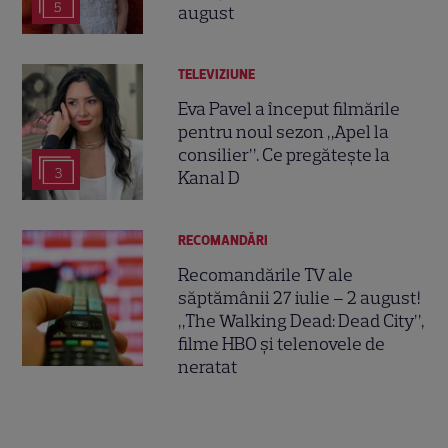
5
august
TELEVIZIUNE
Eva Pavel a început filmările
pentru noul sezon „Apel la
consilier”. Ce pregătește la
3
Kanal D
RECOMANDĂRI
Recomandările TV ale
săptămânii 27 iulie – 2 august!
„The Walking Dead: Dead City”,
filme HBO și telenovele de
neratat