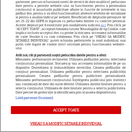
Teo Trandafir, despre viața
partenere, precum si furnizorii nostri de servicii de date analitice) prelucram
date pentru a permite website-ului sa functioneze, pentru a personaliza
după ce fiica ei, Maia, a plecat
continutul si anunturile publicitare afisate in functie de interesele si/sau
profilul dvs., pentru a va oferi functionalitati aferente retelelor de socializare
de acasă: „Legătura dintre noi
si pentru a analiza traficul pe website. Beneficiati de drepturile prevazute de
7
nu ne-o ia nimeni”
art. 15-22 din GDPR in legatura cu prelucrarea datelor cu caracter personal.
Aceste drepturi pot fi exercitate prin modalitatea indicata
aici
. Prin click pe
“ACCEPT TOATE”, acceptati folosirea tuturor Tehnologiilor de tip Cookie, care
implica inclusiv acceptul dvs. cu privire la stocarea/accesarea informatiilor
de catre Vendor-ii cu care colaboram. Prin click pe “VREAU SA MODIFIC
VEDETE ROMÂNEŞTI
SETARILE INDIVIDUAL” puteti schimba preferintele in mod individual, mai
putin cele legate de cookie strict necesare pentru functionarea website-
ului.
Tora Vasilescu, apariție rară la
Atât noi, cât și partenerii noștri prelucrăm datele pentru a oferi:
75 de ani. Drama din
Măsurarea performanței reclamelor. Utilizarea profilurilor pentru selectarea
adolescență care i-a schimbat
conținutului personalizat. Stocarea și/sau accesarea informațiilor de pe un
dispozitiv. Dezvoltarea și îmbunătățirea serviciilor. Crearea profilurilor de
24
viața
conținut personalizat. Utilizarea profilurilor pentru selectarea publicității
personalizate. Crearea profilurilor pentru publicitate personalizată.
Măsurarea performanței conținutului. Înțelegerea publicului prin statistici
sau combinații de date din surse diferite. Utilizarea datelor limitate pentru a
selecta conținutul. Utilizarea de date limitate pentru a selecta publicitatea.
VEDETE STRĂINE
Date precise de geolocație și identificarea prin scanarea dispozitivului.
Listă parteneri (furnizori)
George și Amal Clooney,
evacuați din locuința lor din
ACCEPT TOATE
Franța din cauza incendiilor.
13
Mesajul dramatic al actorului:
VREAU SA MODIFIC SETARILE INDIVIDUAL
„Nu știm dacă va supraviețui”