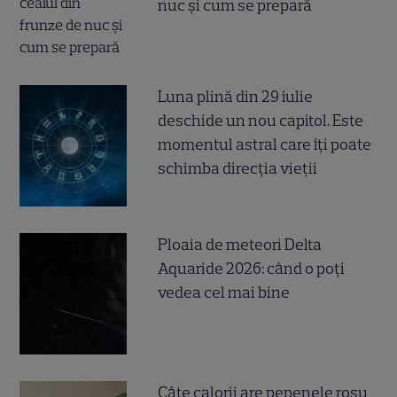
nuc și cum se prepară
Luna plină din 29 iulie
deschide un nou capitol. Este
momentul astral care îți poate
schimba direcția vieții
Ploaia de meteori Delta
Aquaride 2026: când o poți
vedea cel mai bine
Câte calorii are pepenele roșu