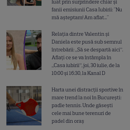
luat prin surprindere chiar și
fanii emisiunii Casa Iubirii: "Nu
mă așteptam! Am aflat..."
Relația dintre Valentin și
Daniela este pusă sub semnul
întrebării: „Să se despartă aici”.
Aflați ce se va întâmpla în
„Casa iubirii”, joi, 30 iulie, de la
10:00 și 16:30, la Kanal D
Harta unei distracții sportive în
mare trend la noi în București:
padle tennis. Unde găsești
cele mai bune terenuri de
padel din oraș