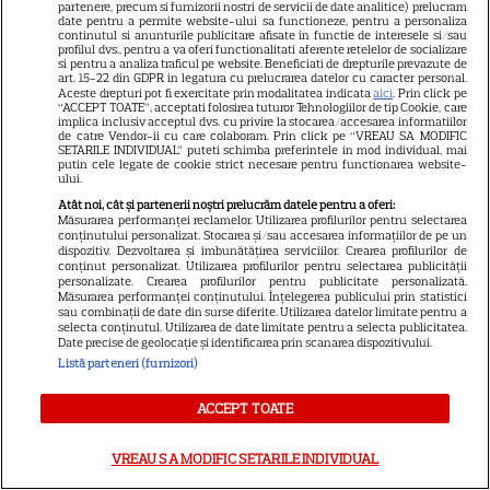
partenere, precum si furnizorii nostri de servicii de date analitice) prelucram
date pentru a permite website-ului sa functioneze, pentru a personaliza
continutul si anunturile publicitare afisate in functie de interesele si/sau
profilul dvs., pentru a va oferi functionalitati aferente retelelor de socializare
VEDETE STRĂINE
si pentru a analiza traficul pe website. Beneficiati de drepturile prevazute de
art. 15-22 din GDPR in legatura cu prelucrarea datelor cu caracter personal.
Ryan Gosling este noul Ghost
Aceste drepturi pot fi exercitate prin modalitatea indicata
aici
. Prin click pe
“ACCEPT TOATE”, acceptati folosirea tuturor Tehnologiilor de tip Cookie, care
Rider din Universul Marvel.
implica inclusiv acceptul dvs. cu privire la stocarea/accesarea informatiilor
de catre Vendor-ii cu care colaboram. Prin click pe “VREAU SA MODIFIC
Anunțul făcut la Comic-Con i-
SETARILE INDIVIDUAL” puteti schimba preferintele in mod individual, mai
7
putin cele legate de cookie strict necesare pentru functionarea website-
a entuziasmat pe fani
ului.
Atât noi, cât și partenerii noștri prelucrăm datele pentru a oferi:
Măsurarea performanței reclamelor. Utilizarea profilurilor pentru selectarea
DISNEY PLUS
conținutului personalizat. Stocarea și/sau accesarea informațiilor de pe un
dispozitiv. Dezvoltarea și îmbunătățirea serviciilor. Crearea profilurilor de
conținut personalizat. Utilizarea profilurilor pentru selectarea publicității
„Diavolul se îmbracă de la
personalizate. Crearea profilurilor pentru publicitate personalizată.
Prada 2” s-a lansat pe Disney+.
Măsurarea performanței conținutului. Înțelegerea publicului prin statistici
sau combinații de date din surse diferite. Utilizarea datelor limitate pentru a
Meryl Streep și Anne
selecta conținutul. Utilizarea de date limitate pentru a selecta publicitatea.
Date precise de geolocație și identificarea prin scanarea dispozitivului.
Hathaway revin la revista
Listă parteneri (furnizori)
Runway
ACCEPT TOATE
VEDETE STRĂINE
VREAU SA MODIFIC SETARILE INDIVIDUAL
Meryl Streep, gest