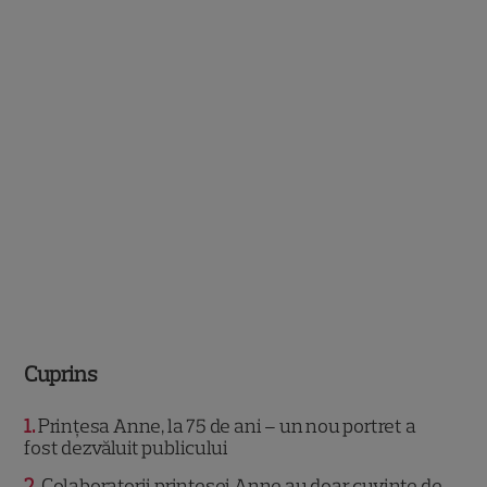
Cuprins
1
Prințesa Anne, la 75 de ani – un nou portret a
fost dezvăluit publicului
2
Colaboratorii prințesei Anne au doar cuvinte de