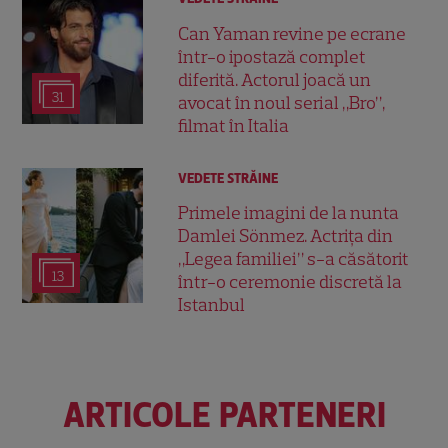
Can Yaman revine pe ecrane
într-o ipostază complet
diferită. Actorul joacă un
31
avocat în noul serial „Bro”,
filmat în Italia
VEDETE STRĂINE
Primele imagini de la nunta
Damlei Sönmez. Actrița din
„Legea familiei” s-a căsătorit
13
într-o ceremonie discretă la
Istanbul
ARTICOLE PARTENERI