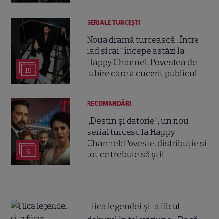
SERIALE TURCEŞTI
Noua dramă turcească „Între
iad și rai” începe astăzi la
Happy Channel. Povestea de
15
iubire care a cucerit publicul
RECOMANDĂRI
„Destin și datorie”, un nou
serial turcesc la Happy
Channel: Poveste, distribuție și
6
tot ce trebuie să știi
Fiica legendei și-a făcut