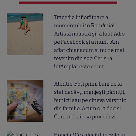
Tragedia înfiorătoare a
momentului în România!
Artista noastră și-a luat Adio
pe Facebook și a murit! Am
aflat chiar acum și nu ne mai
revenim din șoc! Ce i s-a
întâmplat este crunt
Atenție! Poți primi bani de la
stat dacă-ți îngrijești părinții,
bunicii sau pe cineva vârstnic
din familie. Acum s-a decis!
Cum trebuie să procedezi
E oficial! Ce a decis Ilie Bolojan,