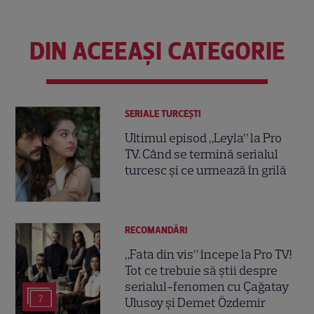
DIN ACEEAȘI CATEGORIE
SERIALE TURCEŞTI
Ultimul episod „Leyla” la Pro
TV. Când se termină serialul
turcesc și ce urmează în grilă
RECOMANDĂRI
„Fata din vis” începe la Pro TV!
Tot ce trebuie să știi despre
serialul-fenomen cu Çağatay
7
Ulusoy și Demet Özdemir