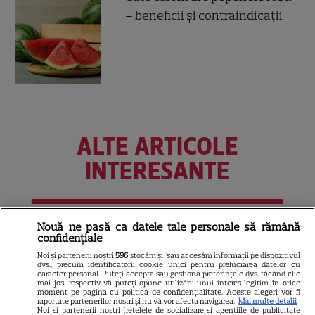
– beneficii și contraindicații
ALTE ARTICOLE
INTERESANTE
Nouă ne pasă ca datele tale personale să rămână
VEDETE STRĂINE
confidențiale
Noi și partenerii noștri
596
stocăm și/sau accesăm informații pe dispozitivul
Marvel are un nou Black
dvs., precum identificatorii cookie unici pentru prelucrarea datelor cu
Panther. David Jonsson preia
caracter personal. Puteți accepta sau gestiona preferințele dvs. făcând clic
mai jos, respectiv vă puteți opune utilizării unui interes legitim în orice
moștenirea lui Chadwick
moment pe pagina cu politica de confidențialitate. Aceste alegeri vor fi
raportate partenerilor noștri și nu vă vor afecta navigarea.
Mai multe detalii
3
Boseman
Noi si partenerii nostri (retelele de socializare si agentiile de publicitate