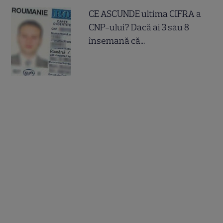
CE ASCUNDE ultima CIFRA a
CNP-ului? Dacă ai 3 sau 8
însemană că...