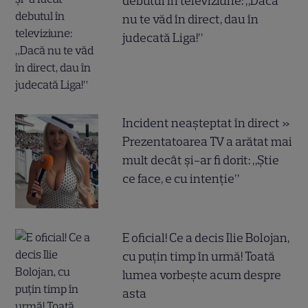
debutul în televiziune: „Dacă
nu te văd în direct, dau în
judecată Liga!”
Incident neașteptat în direct »
Prezentatoarea TV a arătat mai
mult decât și-ar fi dorit: „Știe
ce face, e cu intenție”
E oficial! Ce a decis Ilie Bolojan,
cu puțin timp în urmă! Toată
lumea vorbește acum despre
asta