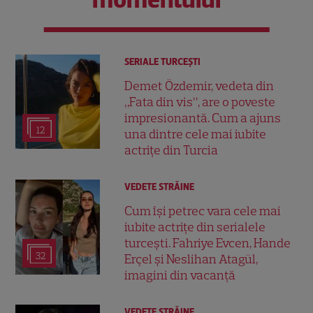
SERIALE TURCEŞTI
Demet Özdemir, vedeta din
„Fata din vis”, are o poveste
impresionantă. Cum a ajuns
12
una dintre cele mai iubite
actrițe din Turcia
VEDETE STRĂINE
Cum își petrec vara cele mai
iubite actrițe din serialele
turcești. Fahriye Evcen, Hande
32
Erçel și Neslihan Atagül,
imagini din vacanță
VEDETE STRĂINE