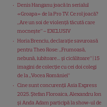
Denis Hanganu joacă în serialul
«Groapa» de la Pro TV. Ce rol joacă?
„Are un soi de violență tăcută care
mocnește” – EXCLUSIV
Horia Brenciu, declarație savuroasă
pentru Theo Rose: „Frumoasă,
nebună, iubitoare… și cicălitoare” | 15
imagini de colecție cu cei doi colegi
de la „Vocea României”
Cine sunt concurenții Asia Express
2025. Ștefan Floroaica, Alexandru Ion
și Anda Adam participă la show-ul de