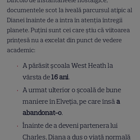
documentele scot la iveală parcursul atipic al
Dianei înainte de a intra în atenția întregii
planete. Puțini sunt cei care știu că viitoarea
prințesă nu a excelat din punct de vedere
academic:
A părăsit școala West Heath la
vârsta de
16 ani
.
A urmat ulterior o școală de bune
maniere în Elveția, pe care însă
a
abandonat-o
.
Înainte de a deveni partenera lui
Charles, Diana a dus o viață normală