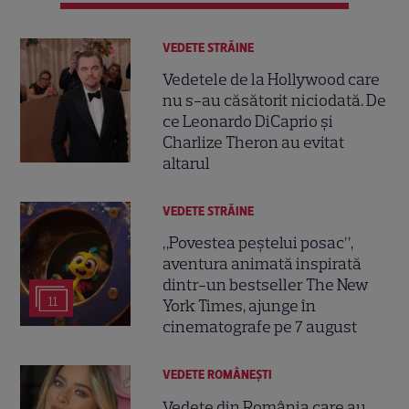
VEDETE STRĂINE
Vedetele de la Hollywood care
nu s-au căsătorit niciodată. De
ce Leonardo DiCaprio și
Charlize Theron au evitat
altarul
VEDETE STRĂINE
„Povestea peștelui posac”,
aventura animată inspirată
dintr-un bestseller The New
11
York Times, ajunge în
cinematografe pe 7 august
VEDETE ROMÂNEŞTI
Vedete din România care au