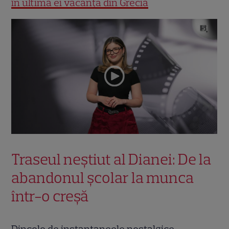
în ultima ei vacanță din Grecia
Traseul neștiut al Dianei: De la
abandonul școlar la munca
într-o creșă
Dincolo de instantaneele nostalgice,