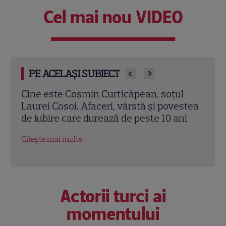
Cel mai nou VIDEO
PE ACELAȘI SUBIECT
l
Cezar Ouatu a devenit tată pentru prima
Laur
stea
dată la 46 de ani. Ce nume deosebit a
Pove
i
ales pentru fetița lui
a re
fiic
Citește mai multe
Citeș
Actorii turci ai
momentului