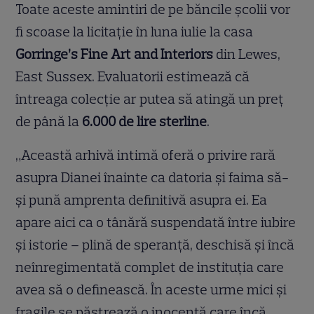
Toate aceste amintiri de pe băncile școlii vor
fi scoase la licitație în luna iulie la casa
Gorringe’s Fine Art and Interiors
din Lewes,
East Sussex. Evaluatorii estimează că
întreaga colecție ar putea să atingă un preț
de până la
6.000 de lire sterline
.
„Această arhivă intimă oferă o privire rară
asupra Dianei înainte ca datoria și faima să-
și pună amprenta definitivă asupra ei. Ea
apare aici ca o tânără suspendată între iubire
și istorie – plină de speranță, deschisă și încă
neînregimentată complet de instituția care
avea să o definească. În aceste urme mici și
fragile se păstrează o inocență care încă