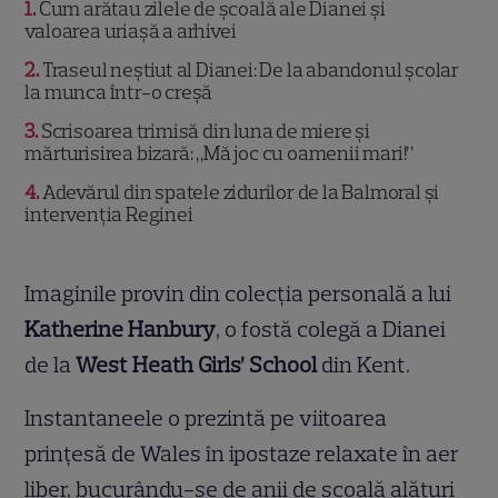
1
Cum arătau zilele de școală ale Dianei și
valoarea uriașă a arhivei
2
Traseul neștiut al Dianei: De la abandonul școlar
la munca într-o creșă
3
Scrisoarea trimisă din luna de miere și
mărturisirea bizară: „Mă joc cu oamenii mari!”
4
Adevărul din spatele zidurilor de la Balmoral și
intervenția Reginei
Imaginile provin din colecția personală a lui
Katherine Hanbury
, o fostă colegă a Dianei
de la
West Heath Girls’ School
din Kent.
Instantaneele o prezintă pe viitoarea
prințesă de Wales în ipostaze relaxate în aer
liber, bucurându-se de anii de școală alături