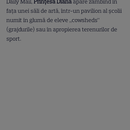
Daily Mail,
Prințesa Diana
apare zâmbind în
fața unei săli de artă, într-un pavilion al școlii
numit în glumă de eleve „cowsheds”
(grajdurile) sau în apropierea terenurilor de
sport.