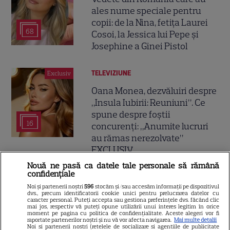
ales nume speciale pentru
copii: de la Nina, fetița Laurei
68
Cosoi, la Jessica lui Pepe și
Josephine a Ginei Pistol
TELEVIZIUNE
Exclusiv
Oana Monea, dezvăluiri despre
„Insula Iubirii: Reuniuni”. Ce
spune despre foștii
16
concurenți: „Anumite lucruri
au rămas nerezolvate”
EXCLUSIV
Nouă ne pasă ca datele tale personale să rămână
confidențiale
Noi și partenerii noștri
596
stocăm și/sau accesăm informații pe dispozitivul
dvs., precum identificatorii cookie unici pentru prelucrarea datelor cu
Tabloidele scriu despre o nouă
caracter personal. Puteți accepta sau gestiona preferințele dvs. făcând clic
mai jos, respectiv vă puteți opune utilizării unui interes legitim în orice
idilă: „Irina Shayk se iubește cu
moment pe pagina cu politica de confidențialitate. Aceste alegeri vor fi
raportate partenerilor noștri și nu vă vor afecta navigarea.
Mai multe detalii
starul mai mic cu 11 ani”
Noi si partenerii nostri (retelele de socializare si agentiile de publicitate