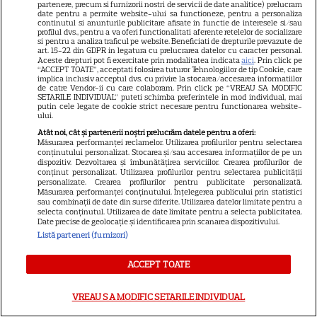
partenere, precum si furnizorii nostri de servicii de date analitice) prelucram
date pentru a permite website-ului sa functioneze, pentru a personaliza
continutul si anunturile publicitare afisate in functie de interesele si/sau
profilul dvs., pentru a va oferi functionalitati aferente retelelor de socializare
si pentru a analiza traficul pe website. Beneficiati de drepturile prevazute de
art. 15-22 din GDPR in legatura cu prelucrarea datelor cu caracter personal.
Aceste drepturi pot fi exercitate prin modalitatea indicata
aici
. Prin click pe
“ACCEPT TOATE”, acceptati folosirea tuturor Tehnologiilor de tip Cookie, care
Distincție specială pentru
implica inclusiv acceptul dvs. cu privire la stocarea/accesarea informatiilor
de catre Vendor-ii cu care colaboram. Prin click pe “VREAU SA MODIFIC
Nadia Comăneci la Montreal:
SETARILE INDIVIDUAL” puteti schimba preferintele in mod individual, mai
putin cele legate de cookie strict necesare pentru functionarea website-
„Aceasta este a zecea mea
ului.
medalie olimpică”
Atât noi, cât și partenerii noștri prelucrăm datele pentru a oferi:
Măsurarea performanței reclamelor. Utilizarea profilurilor pentru selectarea
conținutului personalizat. Stocarea și/sau accesarea informațiilor de pe un
dispozitiv. Dezvoltarea și îmbunătățirea serviciilor. Crearea profilurilor de
conținut personalizat. Utilizarea profilurilor pentru selectarea publicității
personalizate. Crearea profilurilor pentru publicitate personalizată.
Măsurarea performanței conținutului. Înțelegerea publicului prin statistici
sau combinații de date din surse diferite. Utilizarea datelor limitate pentru a
selecta conținutul. Utilizarea de date limitate pentru a selecta publicitatea.
Date precise de geolocație și identificarea prin scanarea dispozitivului.
Listă parteneri (furnizori)
Alexandru Ciucu, fostul soț al
Alinei Sorescu, nu a fost lăsat
ACCEPT TOATE
să intre la Nibiru. „Am aflat cu
tristețe”, a povestit el. De ce a
VREAU SA MODIFIC SETARILE INDIVIDUAL
fost întors din drum designerul