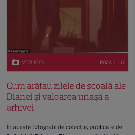
VEZI
FOTO
POZA
1 / 16
Cum arătau zilele de școală ale
Dianei și valoarea uriașă a
arhivei
În aceste fotografii de colecție, publicate de