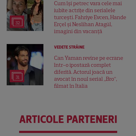
Cum își petrec vara cele mai
iubite actrițe din serialele
turcești. Fahriye Evcen, Hande
32
Erçel și Neslihan Atagül,
imagini din vacanță
VEDETE STRĂINE
Can Yaman revine pe ecrane
într-o ipostază complet
diferită. Actorul joacă un
31
avocat în noul serial „Bro”,
filmat în Italia
ARTICOLE PARTENERI