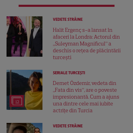
VEDETE STRĂINE
Halit Ergenç s-a lansat în
afaceri la Londra: Actorul din
„Suleyman Magnificul” a
deschis o rețea de plăcintării
turcești
SERIALE TURCEŞTI
Demet Özdemir, vedeta din
„Fata din vis”, are o poveste
impresionantă. Cum a ajuns
12
una dintre cele mai iubite
actrițe din Turcia
VEDETE STRĂINE