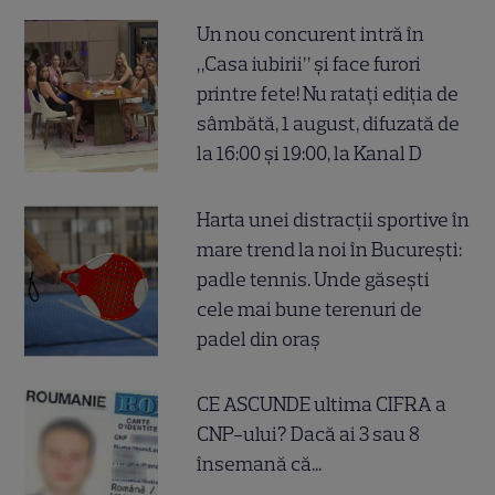
Un nou concurent intră în
„Casa iubirii” și face furori
printre fete! Nu ratați ediția de
sâmbătă, 1 august, difuzată de
la 16:00 și 19:00, la Kanal D
Harta unei distracții sportive în
mare trend la noi în București:
padle tennis. Unde găsești
cele mai bune terenuri de
padel din oraș
CE ASCUNDE ultima CIFRA a
CNP-ului? Dacă ai 3 sau 8
însemană că...