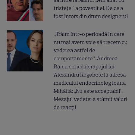
să intre la Nibiru. „Am aflat cu
tristețe”, a povestit el. De ce a
fost întors din drum designerul
„Trăim într-o perioadă în care
nu mai avem voie să trecem cu
vederea astfel de
comportamente”. Andreea
Raicu critică derapajul lui
Alexandru Rogobete la adresa
medicului endocrinolog Ioana
Mihăilă: „Nu este acceptabil”.
Mesajul vedetei a stârnit valuri
de reacții