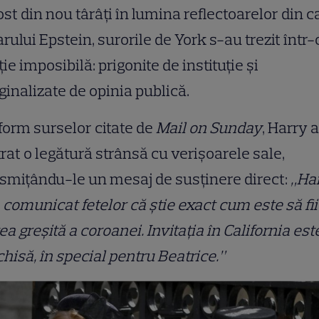
ost din nou târâți în lumina reflectoarelor din 
rului Epstein, surorile de York s-au trezit într-
ție imposibilă: prigonite de instituție și
inalizate de opinia publică.
orm surselor citate de
Mail on Sunday
, Harry a
rat o legătură strânsă cu verișoarele sale,
smițându-le un mesaj de susținere direct:
„Ha
 comunicat fetelor că știe exact cum este să fii
ea greșită a coroanei. Invitația în California est
hisă, în special pentru Beatrice.”