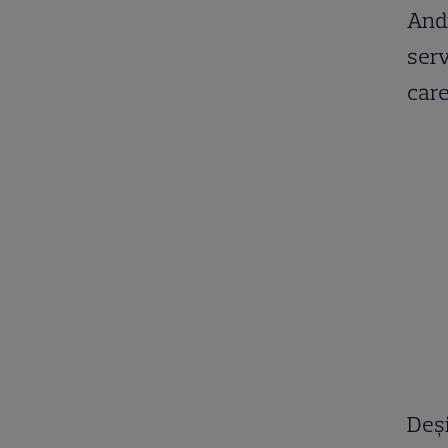
Andr
serv
care
Deși