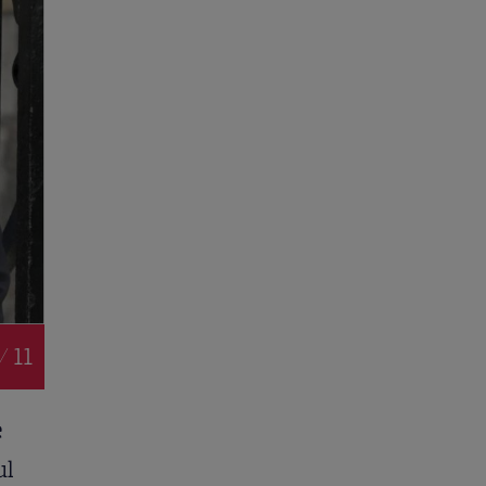
/ 11
e
ul