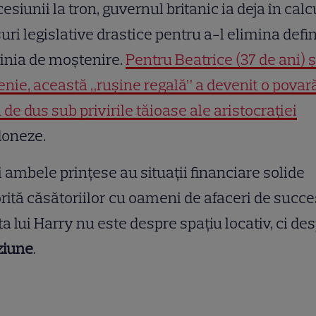
esiunii la tron, guvernul britanic ia deja în calc
ri legislative drastice pentru a-l elimina defin
linia de moștenire.
Pentru Beatrice (37 de ani) ș
nie, această „rușine regală” a devenit o povar
 de dus sub privirile tăioase ale aristocrației
doneze.
 ambele prințese au situații financiare solide
rită căsătoriilor cu oameni de afaceri de succe
ta lui Harry nu este despre spațiu locativ, ci de
ziune
.