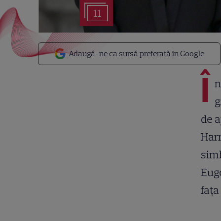
11
Adaugă-ne ca sursă preferată în Google
Î
n
g
de a
Harr
simb
Euge
fața