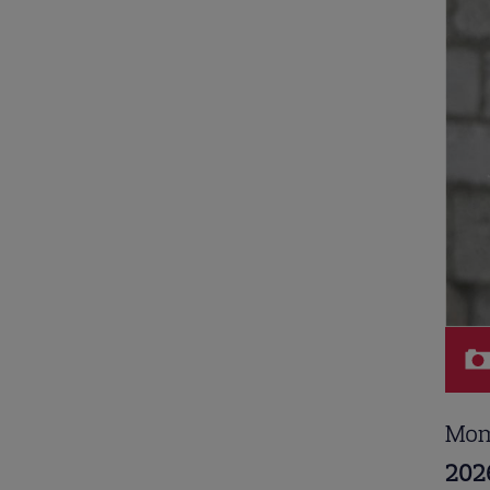
Mome
202