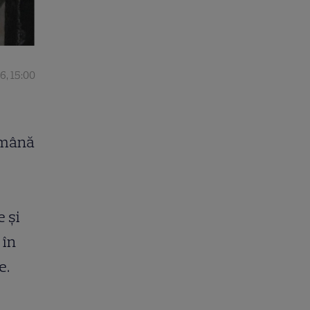
6, 15:00
o mână
e și
 în
e.