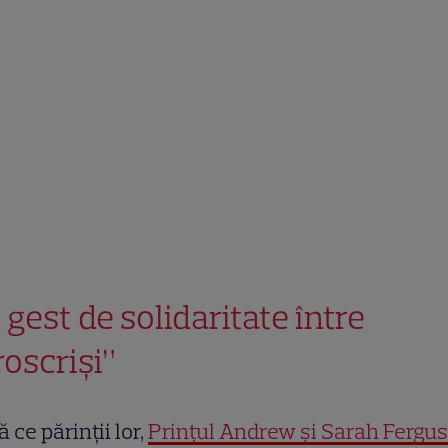
 gest de solidaritate între
roscriși”
 ce părinții lor,
Prințul Andrew și Sarah Fergus