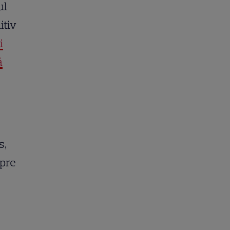
ul
itiv
i
ă
s,
spre