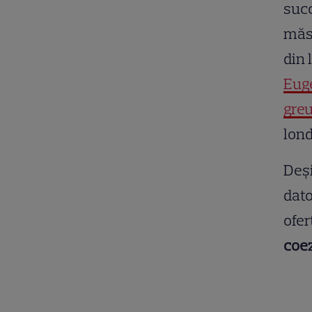
succ
măsu
din 
Euge
greu
lon
Deși
dato
ofer
coe