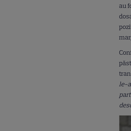
au f
dosa
pozi
marg
Conf
păst
tran
le-a
part
desc