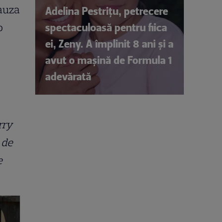
cauza
Adelina Pestrițu, petrecere
spectaculoasă pentru fiica
o
ei, Zeny. A împlinit 8 ani și a
avut o mașină de Formula 1
adevărată
rry
 de
e