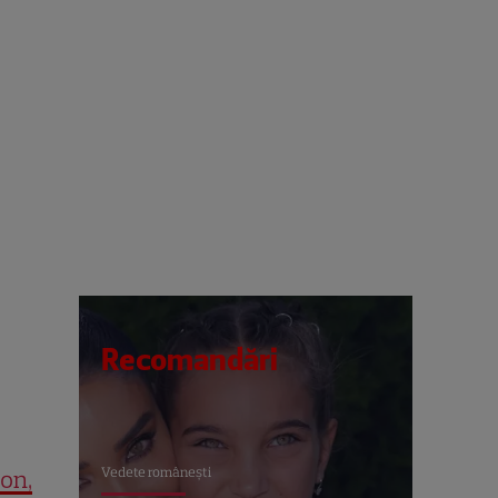
Recomandări
Vedete româneşti
on,