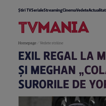
Știri TV
Seriale
Streaming
Cinema
Vedete
Actualita
Homepage
/
Vedete străine
EXIL REGAL LA 
ȘI MEGHAN „COL
SURORILE DE YO