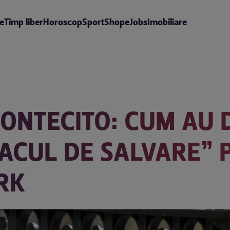
te
Timp liber
Horoscop
Sport
Shop
eJobs
Imobiliare
MONTECITO: CUM AU 
ACUL DE SALVARE” 
RK