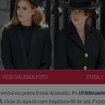
VEZI
GALERIA
FOTO
POZA
1 
ntul nu putea fi mai dramatic. Pe
19 februari
6
, chiar în ziua în care împlinea 66 de ani, Prinț