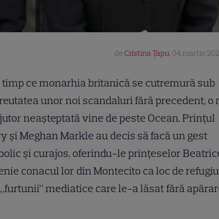
de
Cristina Țapu
,
04 martie 202
 timp ce monarhia britanică se cutremură sub
reutatea unor noi scandaluri fără precedent, 
jutor neașteptată vine de peste Ocean. Prințul
y și Meghan Markle au decis să facă un gest
olic și curajos, oferindu-le prințeselor Beatric
nie conacul lor din Montecito ca loc de refugiu
 „furtunii” mediatice care le-a lăsat fără apărar