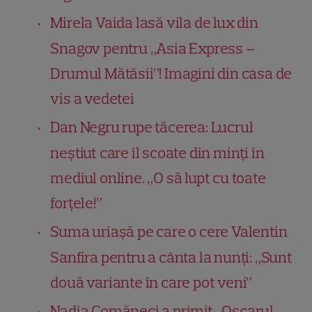
Mirela Vaida lasă vila de lux din
Snagov pentru „Asia Express –
Drumul Mătăsii”! Imagini din casa de
vis a vedetei
Dan Negru rupe tăcerea: Lucrul
neștiut care îl scoate din minți în
mediul online. „O să lupt cu toate
forțele!”
Suma uriașă pe care o cere Valentin
Sanfira pentru a cânta la nunți: „Sunt
două variante în care pot veni”
Nadia Comăneci a primit „Oscarul