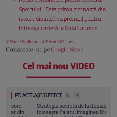
Sportului”. Este prima gimnastă din
istorie distinsă cu premiul pentru
întreaga carieră la Gala Laureus
Kate Middleton
Printul William
Urmărește-ne pe
Google News
Cel mai nou VIDEO
PE ACELAȘI SUBIECT
Strategia secretă de la Kensington: Cum
Prin
folosește Palatul imaginea Dianei pentru
Char