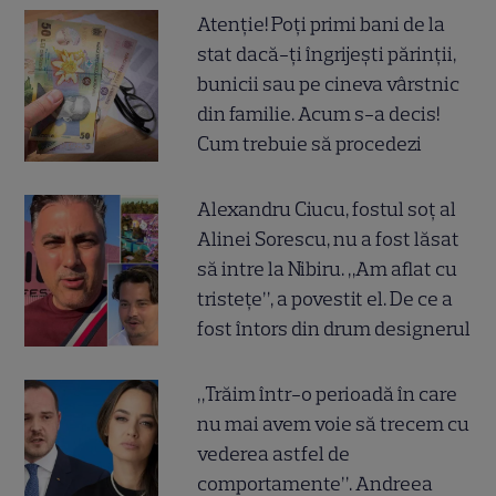
Atenție! Poți primi bani de la
stat dacă-ți îngrijești părinții,
bunicii sau pe cineva vârstnic
din familie. Acum s-a decis!
Cum trebuie să procedezi
Alexandru Ciucu, fostul soț al
Alinei Sorescu, nu a fost lăsat
să intre la Nibiru. „Am aflat cu
tristețe”, a povestit el. De ce a
fost întors din drum designerul
„Trăim într-o perioadă în care
nu mai avem voie să trecem cu
vederea astfel de
comportamente”. Andreea