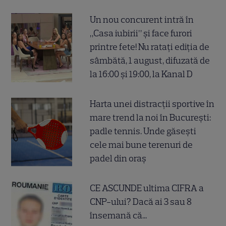
Un nou concurent intră în
„Casa iubirii” și face furori
printre fete! Nu ratați ediția de
sâmbătă, 1 august, difuzată de
la 16:00 și 19:00, la Kanal D
Harta unei distracții sportive în
mare trend la noi în București:
padle tennis. Unde găsești
cele mai bune terenuri de
padel din oraș
CE ASCUNDE ultima CIFRA a
CNP-ului? Dacă ai 3 sau 8
însemană că...