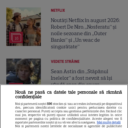
NETFLIX
Noutăți Netflix în august 2026:
Robert De Niro, „Nosferatu” și
noile sezoane din „Outer
16
Banks” și „Un veac de
singurătate”
VEDETE STRĂINE
Sean Astin din „Stăpânul
Inelelor” a fost nevoit să își
vândă casa din cauza
14
salariului mic: Câți bani a
Nouă ne pasă ca datele tale personale să rămână
confidențiale
primit de fapt
Noi și partenerii noștri
596
stocăm și/sau accesăm informații pe dispozitivul
dvs., precum identificatorii cookie unici pentru prelucrarea datelor cu
caracter personal. Puteți accepta sau gestiona preferințele dvs. făcând clic
VEDETE STRĂINE
mai jos, respectiv vă puteți opune utilizării unui interes legitim în orice
moment pe pagina cu politica de confidențialitate. Aceste alegeri vor fi
Elon Musk, atac la adresa
raportate partenerilor noștri și nu vă vor afecta navigarea.
Mai multe detalii
Noi si partenerii nostri (retelele de socializare si agentiile de publicitate