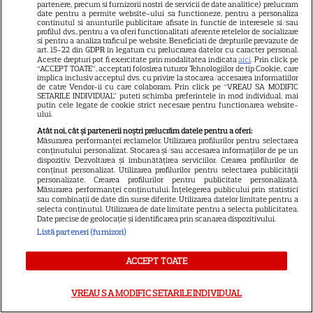
regizorului premiat cu Oscar
partenere, precum si furnizorii nostri de servicii de date analitice) prelucram
date pentru a permite website-ului sa functioneze, pentru a personaliza
care a realizat documentarul
continutul si anunturile publicitare afisate in functie de interesele si/sau
14
profilul dvs., pentru a va oferi functionalitati aferente retelelor de socializare
despre viața sa. Filmul are 232
si pentru a analiza traficul pe website. Beneficiati de drepturile prevazute de
de minute
art. 15-22 din GDPR in legatura cu prelucrarea datelor cu caracter personal.
Aceste drepturi pot fi exercitate prin modalitatea indicata
aici
. Prin click pe
“ACCEPT TOATE”, acceptati folosirea tuturor Tehnologiilor de tip Cookie, care
implica inclusiv acceptul dvs. cu privire la stocarea/accesarea informatiilor
de catre Vendor-ii cu care colaboram. Prin click pe “VREAU SA MODIFIC
VEDETE STRĂINE
SETARILE INDIVIDUAL” puteti schimba preferintele in mod individual, mai
putin cele legate de cookie strict necesare pentru functionarea website-
Marvel are un nou Black
ului.
Panther. David Jonsson preia
Atât noi, cât și partenerii noștri prelucrăm datele pentru a oferi:
Măsurarea performanței reclamelor. Utilizarea profilurilor pentru selectarea
moștenirea lui Chadwick
conținutului personalizat. Stocarea și/sau accesarea informațiilor de pe un
3
Boseman
dispozitiv. Dezvoltarea și îmbunătățirea serviciilor. Crearea profilurilor de
conținut personalizat. Utilizarea profilurilor pentru selectarea publicității
personalizate. Crearea profilurilor pentru publicitate personalizată.
Măsurarea performanței conținutului. Înțelegerea publicului prin statistici
sau combinații de date din surse diferite. Utilizarea datelor limitate pentru a
VEDETE STRĂINE
selecta conținutul. Utilizarea de date limitate pentru a selecta publicitatea.
Date precise de geolocație și identificarea prin scanarea dispozitivului.
Ryan Gosling este noul Ghost
Listă parteneri (furnizori)
Rider din Universul Marvel.
Anunțul făcut la Comic-Con i-
ACCEPT TOATE
7
a entuziasmat pe fani
VREAU SA MODIFIC SETARILE INDIVIDUAL