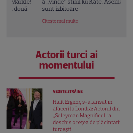
!
a „vinde” stilul lui Kate. Asemănările
milia
sunt izbitoare
tens
Citește mai multe
Citeș
Actorii turci ai
momentului
VEDETE STRĂINE
Halit Ergenç s-a lansat în
afaceri la Londra: Actorul din
„Suleyman Magnificul” a
deschis o rețea de plăcintării
turcești