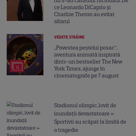
nu s-au căsătorit niciodată. De
ce Leonardo DiCaprio și
Charlize Theron au evitat
altarul
VEDETE STRĂINE
„Povestea peștelui posac”,
aventura animată inspirată
dintr-un bestseller The New
11
York Times, ajunge în
cinematografe pe 7 august
Stadionul olimpic, lovit de
inundații devastatoare »
Sportivii au scăpat la limită de
o tragedie