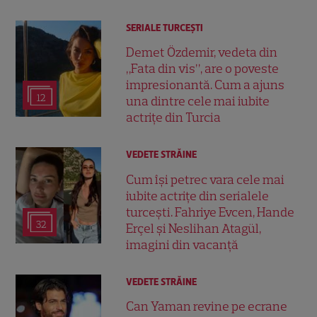
SERIALE TURCEŞTI
Demet Özdemir, vedeta din
„Fata din vis”, are o poveste
impresionantă. Cum a ajuns
12
una dintre cele mai iubite
actrițe din Turcia
VEDETE STRĂINE
Cum își petrec vara cele mai
iubite actrițe din serialele
turcești. Fahriye Evcen, Hande
32
Erçel și Neslihan Atagül,
imagini din vacanță
VEDETE STRĂINE
Can Yaman revine pe ecrane