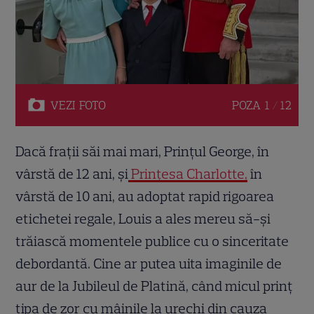
VEZI
FOTO
POZA
1 / 12
Dacă frații săi mai mari, Prințul George, în
vârstă de 12 ani, și
Prințesa Charlotte,
în
vârstă de 10 ani, au adoptat rapid rigoarea
etichetei regale, Louis a ales mereu să-și
trăiască momentele publice cu o sinceritate
debordantă. Cine ar putea uita imaginile de
aur de la Jubileul de Platină, când micul prinț
țipa de zor cu mâinile la urechi din cauza