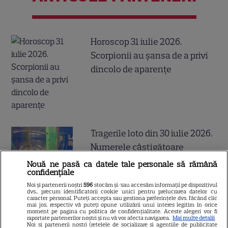
Horoscop 31 iulie 2026.
Scorpionii au șansa de a privi
dincolo de aparențe
Tragerile loto din 30 iulie 2026.
Numerele câştigătoare
extrase joi
Nouă ne pasă ca datele tale personale să rămână
confidențiale
Noi și partenerii noștri
596
stocăm și/sau accesăm informații pe dispozitivul
dvs., precum identificatorii cookie unici pentru prelucrarea datelor cu
caracter personal. Puteți accepta sau gestiona preferințele dvs. făcând clic
mai jos, respectiv vă puteți opune utilizării unui interes legitim în orice
moment pe pagina cu politica de confidențialitate. Aceste alegeri vor fi
De ce să nu arunci semințele
raportate partenerilor noștri și nu vă vor afecta navigarea.
Mai multe detalii
Noi si partenerii nostri (retelele de socializare si agentiile de publicitate