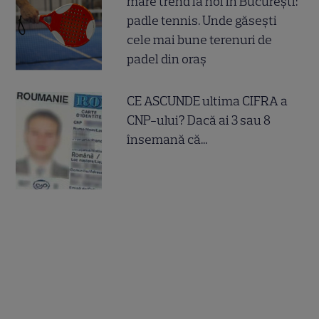
mare trend la noi în București:
padle tennis. Unde găsești
cele mai bune terenuri de
padel din oraș
CE ASCUNDE ultima CIFRA a
CNP-ului? Dacă ai 3 sau 8
însemană că...