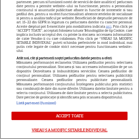
de la pepenele roșu – ce
partenere, precum si furnizorii nostri de servicii de date analitice) prelucram
date pentru a permite website-ului sa functioneze, pentru a personaliza
beneficii au
continutul si anunturile publicitare afisate in functie de interesele si/sau
profilul dvs., pentru a va oferi functionalitati aferente retelelor de socializare
si pentru a analiza traficul pe website. Beneficiati de drepturile prevazute de
art. 15-22 din GDPR in legatura cu prelucrarea datelor cu caracter personal.
Aceste drepturi pot fi exercitate prin modalitatea indicata
aici
. Prin click pe
“ACCEPT TOATE”, acceptati folosirea tuturor Tehnologiilor de tip Cookie, care
implica inclusiv acceptul dvs. cu privire la stocarea/accesarea informatiilor
de catre Vendor-ii cu care colaboram. Prin click pe “VREAU SA MODIFIC
Ghidul udării corecte pe timp
SETARILE INDIVIDUAL” puteti schimba preferintele in mod individual, mai
putin cele legate de cookie strict necesare pentru functionarea website-
de caniculă: când, cât şi cum
ului.
udăm plantele
Atât noi, cât și partenerii noștri prelucrăm datele pentru a oferi:
Măsurarea performanței reclamelor. Utilizarea profilurilor pentru selectarea
conținutului personalizat. Stocarea și/sau accesarea informațiilor de pe un
dispozitiv. Dezvoltarea și îmbunătățirea serviciilor. Crearea profilurilor de
conținut personalizat. Utilizarea profilurilor pentru selectarea publicității
personalizate. Crearea profilurilor pentru publicitate personalizată.
Măsurarea performanței conținutului. Înțelegerea publicului prin statistici
sau combinații de date din surse diferite. Utilizarea datelor limitate pentru a
selecta conținutul. Utilizarea de date limitate pentru a selecta publicitatea.
Date precise de geolocație și identificarea prin scanarea dispozitivului.
ALTE ARTICOLE
Listă parteneri (furnizori)
INTERESANTE
ACCEPT TOATE
VREAU SA MODIFIC SETARILE INDIVIDUAL