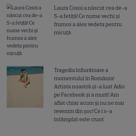
Laura Cosoi a născut cea de-a
5-a fetiță! Ce nume vechi și
frumos a ales vedeta pentru
micuță
Tragedia înfiorătoare a
momentului în România!
Artista noastră și-a luat Adio
pe Facebook și a murit! Am
aflat chiar acum și nu ne mai
revenim din șoc! Ce i s-a
întâmplat este crunt