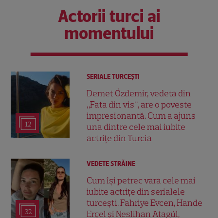
Actorii turci ai
momentului
SERIALE TURCEŞTI
Demet Özdemir, vedeta din
„Fata din vis”, are o poveste
impresionantă. Cum a ajuns
12
una dintre cele mai iubite
actrițe din Turcia
VEDETE STRĂINE
Cum își petrec vara cele mai
iubite actrițe din serialele
turcești. Fahriye Evcen, Hande
32
Erçel și Neslihan Atagül,