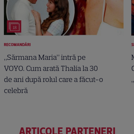
18
RECOMANDĂRI
S
„Sărmana Maria” intră pe
VOYO. Cum arată Thalía la 30
de ani după rolul care a făcut-o
celebră
ARTICOLE PARTENERI