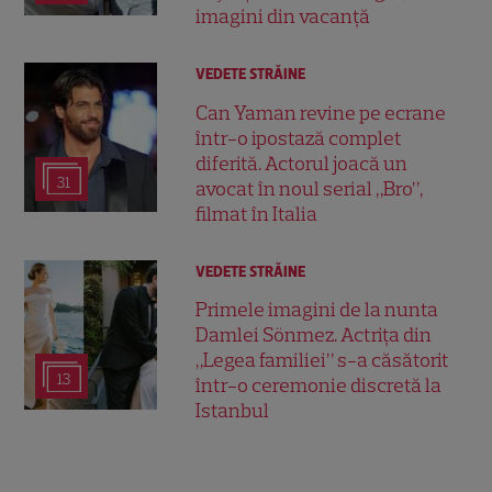
imagini din vacanță
VEDETE STRĂINE
Can Yaman revine pe ecrane
într-o ipostază complet
diferită. Actorul joacă un
31
avocat în noul serial „Bro”,
filmat în Italia
VEDETE STRĂINE
Primele imagini de la nunta
Damlei Sönmez. Actrița din
„Legea familiei” s-a căsătorit
13
într-o ceremonie discretă la
Istanbul