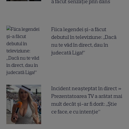
a făcut senzație prin dans
Fiica legendei și-a făcut
debutul în televiziune: „Dacă
nu te văd în direct, dau în
judecată Liga!”
Incident neașteptat în direct »
Prezentatoarea TV a arătat mai
mult decât și-ar fi dorit: „Știe
ce face, e cu intenție”