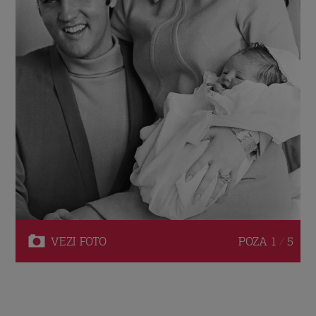
VEZI
FOTO
POZA
1 / 5