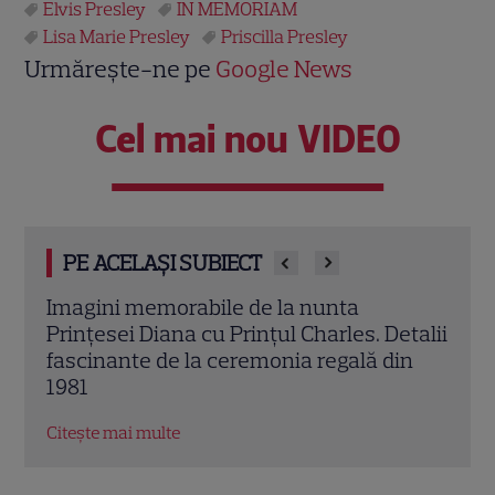
Elvis Presley
IN MEMORIAM
Lisa Marie Presley
Priscilla Presley
Urmărește-ne pe
Google News
Cel mai nou VIDEO
PE ACELAȘI SUBIECT
Sandra Oh dezvăluie de ce a plecat din
Marv
talii
„Anatomia lui Grey”. Discuția cu Shonda
Jons
in
Rhimes care a schimbat totul pentru
Bos
Cristina Yang
Citeș
Citește mai multe