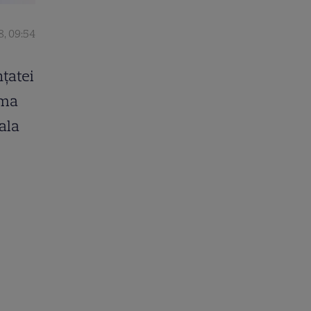
8, 09:54
țatei
rma
nala