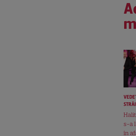
Ac
m
VEDE
STRĂ
Hali
s-a 
în af