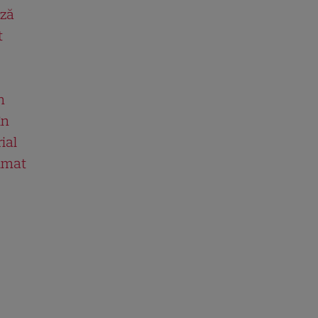
ază
t
n
în
ial
ilmat