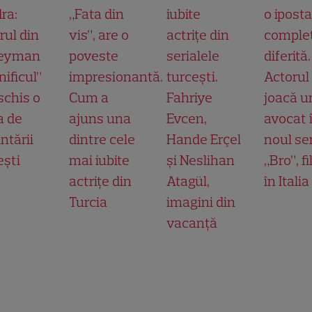
ra:
„Fata din
iubite
o ipost
rul din
vis”, are o
actrițe din
comple
leyman
poveste
serialele
diferită.
ificul”
impresionantă.
turcești.
Actorul
schis o
Cum a
Fahriye
joacă u
a de
ajuns una
Evcen,
avocat 
ntării
dintre cele
Hande Erçel
noul ser
ești
mai iubite
și Neslihan
„Bro”, f
actrițe din
Atagül,
în Italia
Turcia
imagini din
vacanță