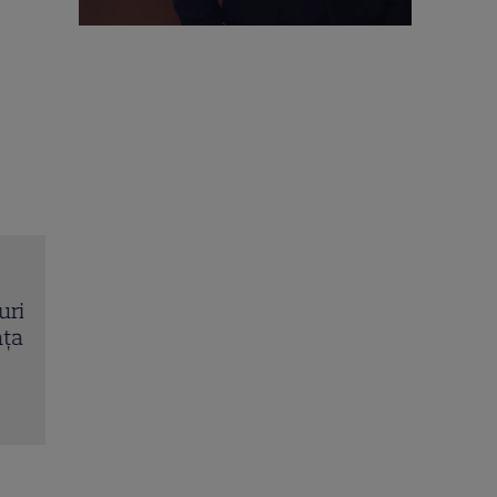
rit
Trei cupluri revin la „Insula Iubirii – Reuniuni”. Ce
ța
întâmplă când se întâlnesc din nou cu Radu Vâl
Citește mai multe