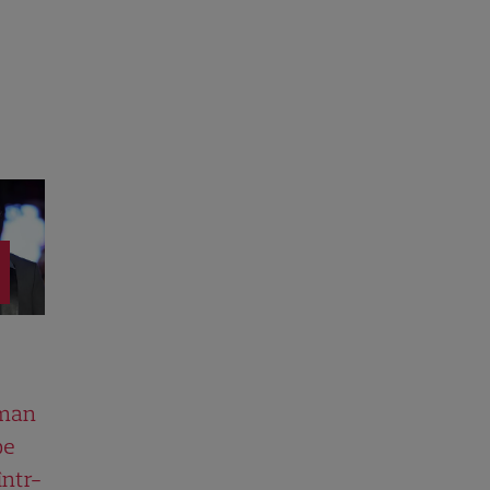
man
pe
într-