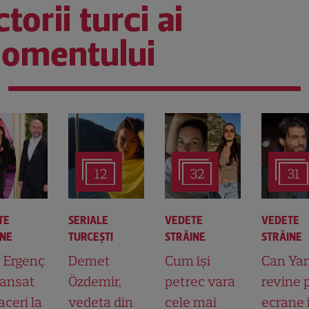
torii turci ai
omentului
12
32
31
TE
SERIALE
VEDETE
VEDETE
INE
TURCEŞTI
STRĂINE
STRĂINE
t Ergenç
Demet
Cum își
Can Ya
lansat
Özdemir,
petrec vara
revine 
aceri la
vedeta din
cele mai
ecrane 