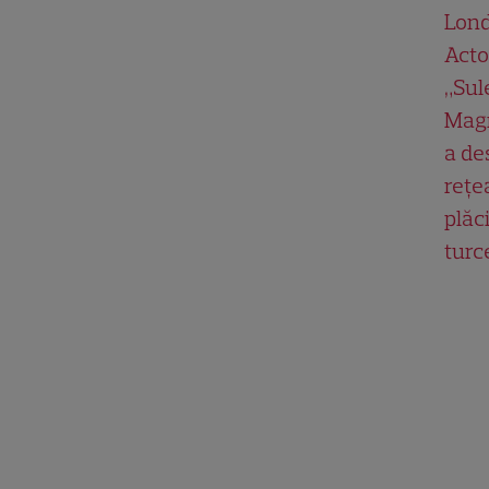
Lond
Acto
„Su
Magn
a de
rețe
plăci
turc