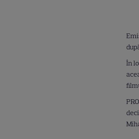
Emis
dup
În l
acea
film
PRO 
deci
Mih