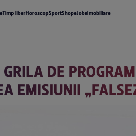
te
Timp liber
Horoscop
Sport
Shop
eJobs
Imobiliare
 GRILA DE PROGRAM
 EMISIUNII „FALSE