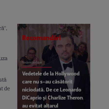
ră”,
Recomandări
fuza
Vedete străine
Vedetele de la Hollywood
stă
care nu s-au căsătorit
at de
niciodată. De ce Leonardo
DiCaprio și Charlize Theron
au evitat altarul