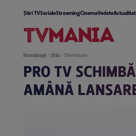
Știri TV
Seriale
Streaming
Cinema
Vedete
Actualita
Homepage
/
Știri
/
Televiziune
PRO TV SCHIMBĂ
AMÂNĂ LANSAREA