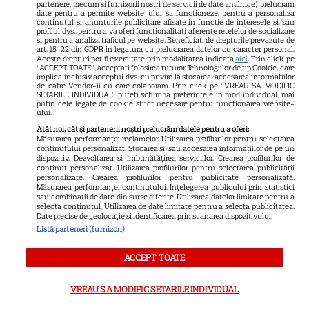
partenere, precum si furnizorii nostri de servicii de date analitice) prelucram
la 16:00 și 19:00, la Kanal D
date pentru a permite website-ului sa functioneze, pentru a personaliza
continutul si anunturile publicitare afisate in functie de interesele si/sau
profilul dvs., pentru a va oferi functionalitati aferente retelelor de socializare
si pentru a analiza traficul pe website. Beneficiati de drepturile prevazute de
Harta unei distracții sportive în
art. 15-22 din GDPR in legatura cu prelucrarea datelor cu caracter personal.
Aceste drepturi pot fi exercitate prin modalitatea indicata
aici
. Prin click pe
mare trend la noi în București:
“ACCEPT TOATE”, acceptati folosirea tuturor Tehnologiilor de tip Cookie, care
implica inclusiv acceptul dvs. cu privire la stocarea/accesarea informatiilor
padle tennis. Unde găsești
de catre Vendor-ii cu care colaboram. Prin click pe “VREAU SA MODIFIC
SETARILE INDIVIDUAL” puteti schimba preferintele in mod individual, mai
putin cele legate de cookie strict necesare pentru functionarea website-
cele mai bune terenuri de
ului.
padel din oraș
Atât noi, cât și partenerii noștri prelucrăm datele pentru a oferi:
Măsurarea performanței reclamelor. Utilizarea profilurilor pentru selectarea
conținutului personalizat. Stocarea și/sau accesarea informațiilor de pe un
dispozitiv. Dezvoltarea și îmbunătățirea serviciilor. Crearea profilurilor de
CE ASCUNDE ultima CIFRA a
conținut personalizat. Utilizarea profilurilor pentru selectarea publicității
personalizate. Crearea profilurilor pentru publicitate personalizată.
CNP-ului? Dacă ai 3 sau 8
Măsurarea performanței conținutului. Înțelegerea publicului prin statistici
sau combinații de date din surse diferite. Utilizarea datelor limitate pentru a
însemană că...
selecta conținutul. Utilizarea de date limitate pentru a selecta publicitatea.
Date precise de geolocație și identificarea prin scanarea dispozitivului.
Listă parteneri (furnizori)
ACCEPT TOATE
VREAU SA MODIFIC SETARILE INDIVIDUAL