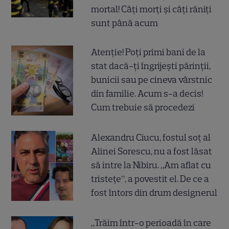
mortal! Câți morți și câți răniți
sunt până acum
Atenție! Poți primi bani de la
stat dacă-ți îngrijești părinții,
bunicii sau pe cineva vârstnic
din familie. Acum s-a decis!
Cum trebuie să procedezi
Alexandru Ciucu, fostul soț al
Alinei Sorescu, nu a fost lăsat
să intre la Nibiru. „Am aflat cu
tristețe”, a povestit el. De ce a
fost întors din drum designerul
„Trăim într-o perioadă în care