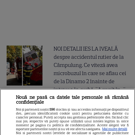
NOI DETALII IES LA IVEALĂ
despre accidentul rutier de la
Câmpulung. Ce viteză avea
microbuzul în care se aflau cei
de la Dinamo 2 înainte de
intrarea în curbă: "A venit în..."
Nouă ne pasă ca datele tale personale să rămână
confidențiale
Un nou concurent intră în
Noi și partenerii noștri
596
stocăm și/sau accesăm informații pe dispozitivul
dvs., precum identificatorii cookie unici pentru prelucrarea datelor cu
„Casa iubirii” și face furori
caracter personal. Puteți accepta sau gestiona preferințele dvs. făcând clic
mai jos, respectiv vă puteți opune utilizării unui interes legitim în orice
printre fete! Nu ratați ediția de
moment pe pagina cu politica de confidențialitate. Aceste alegeri vor fi
raportate partenerilor noștri și nu vă vor afecta navigarea.
Mai multe detalii
sâmbătă, 1 august, difuzată de
Noi si partenerii nostri (retelele de socializare si agentiile de publicitate