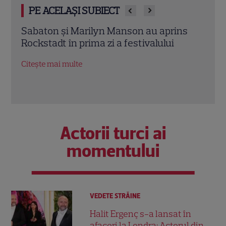
PE ACELAȘI SUBIECT
s
De ce să citești “Soți și amanți”? O
Oțelu
poveste despre iubiri imposibile și
mai 
adevăruri ascunse peste generații
meta
Citește mai multe
Citeș
Actorii turci ai
momentului
VEDETE STRĂINE
Halit Ergenç s-a lansat în
afaceri la Londra: Actorul din