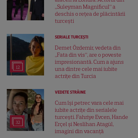
„Suleyman Magnificul” a
deschis o rețea de plăcintării
turcești
SERIALE TURCEŞTI
Demet Özdemir, vedeta din
„Fata din vis”, are o poveste
impresionantă. Cum a ajuns
12
una dintre cele mai iubite
actrițe din Turcia
VEDETE STRĂINE
Cum își petrec vara cele mai
iubite actrițe din serialele
turcești. Fahriye Evcen, Hande
32
Erçel și Neslihan Atagül,
imagini din vacanță