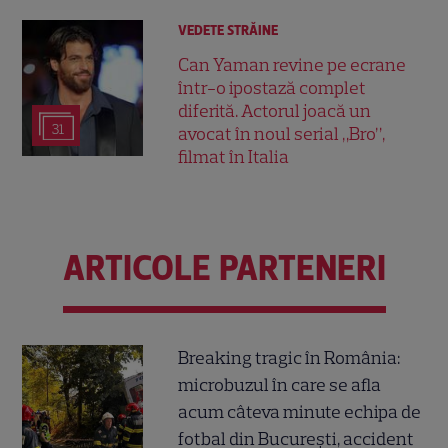
VEDETE STRĂINE
Can Yaman revine pe ecrane
într-o ipostază complet
diferită. Actorul joacă un
31
avocat în noul serial „Bro”,
filmat în Italia
ARTICOLE PARTENERI
Breaking tragic în România:
microbuzul în care se afla
acum câteva minute echipa de
fotbal din București, accident