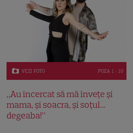
VEZI
FOTO
POZA
1 / 10
„Au încercat să mă înveţe şi
mama, şi soacra, şi soţul…
degeaba!”