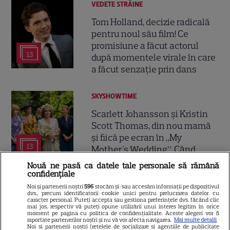
VEDETE STRĂINE
Tom Holland, decizie radicală
pentru noul său film! Ce
promisiune a făcut actorul
13
după momentele virale în care
a făcut senzație prin dans
SKYSHOWTIME
Scarlett Johansson și Kristin
Scott Thomas, din nou mamă
și fiică pe ecran în „My
13
Mother's Wedding”. Când
apare filmul pe SkyShowtime
Nouă ne pasă ca datele tale personale să rămână
confidențiale
Noi și partenerii noștri
596
stocăm și/sau accesăm informații pe dispozitivul
PRIME VIDEO
dvs., precum identificatorii cookie unici pentru prelucrarea datelor cu
caracter personal. Puteți accepta sau gestiona preferințele dvs. făcând clic
Jamie Campbell Bower, starul
mai jos, respectiv vă puteți opune utilizării unui interes legitim în orice
moment pe pagina cu politica de confidențialitate. Aceste alegeri vor fi
din „Stranger Things”, intră în
raportate partenerilor noștri și nu vă vor afecta navigarea.
Mai multe detalii
Noi si partenerii nostri (retelele de socializare si agentiile de publicitate
universul „Stăpânul Inelelor”.