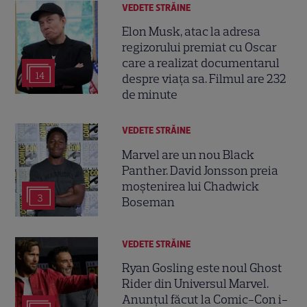
VEDETE STRĂINE
Elon Musk, atac la adresa
regizorului premiat cu Oscar
care a realizat documentarul
14
despre viața sa. Filmul are 232
de minute
VEDETE STRĂINE
Marvel are un nou Black
Panther. David Jonsson preia
moștenirea lui Chadwick
3
Boseman
VEDETE STRĂINE
Ryan Gosling este noul Ghost
Rider din Universul Marvel.
Anunțul făcut la Comic-Con i-