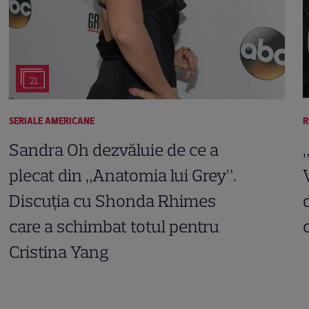
21
SERIALE AMERICANE
R
Sandra Oh dezvăluie de ce a
plecat din „Anatomia lui Grey”.
Discuția cu Shonda Rhimes
care a schimbat totul pentru
Cristina Yang