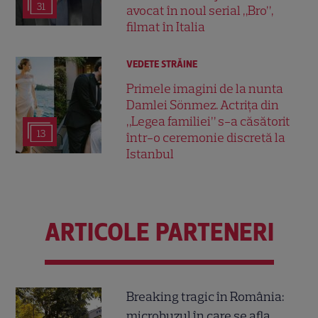
31
avocat în noul serial „Bro”,
filmat în Italia
VEDETE STRĂINE
Primele imagini de la nunta
Damlei Sönmez. Actrița din
„Legea familiei” s-a căsătorit
13
într-o ceremonie discretă la
Istanbul
ARTICOLE PARTENERI
Breaking tragic în România:
microbuzul în care se afla