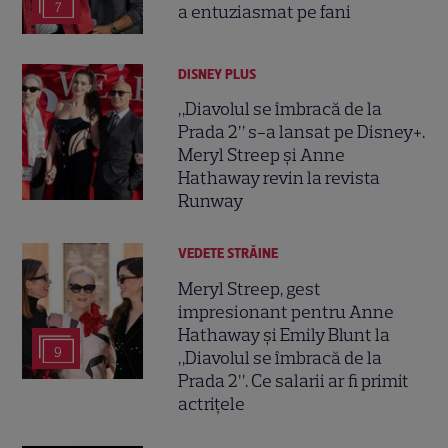
7
a entuziasmat pe fani
DISNEY PLUS
„Diavolul se îmbracă de la
Prada 2” s-a lansat pe Disney+.
Meryl Streep și Anne
Hathaway revin la revista
Runway
VEDETE STRĂINE
Meryl Streep, gest
impresionant pentru Anne
Hathaway și Emily Blunt la
9
„Diavolul se îmbracă de la
Prada 2”. Ce salarii ar fi primit
actrițele