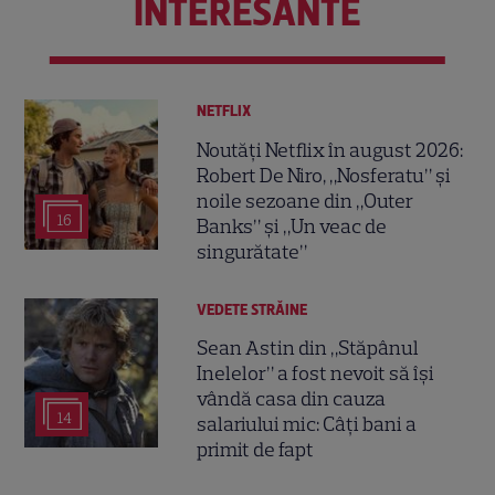
INTERESANTE
NETFLIX
Noutăți Netflix în august 2026:
Robert De Niro, „Nosferatu” și
noile sezoane din „Outer
16
Banks” și „Un veac de
singurătate”
VEDETE STRĂINE
Sean Astin din „Stăpânul
Inelelor” a fost nevoit să își
vândă casa din cauza
14
salariului mic: Câți bani a
primit de fapt