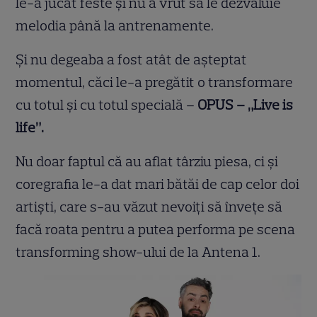
le-a jucat feste şi nu a vrut să le dezvăluie
melodia până la antrenamente.
Şi nu degeaba a fost atât de aşteptat
momentul, căci le-a pregătit o transformare
cu totul şi cu totul specială –
OPUS – „Live is
life”.
Nu doar faptul că au aflat târziu piesa, ci şi
coregrafia le-a dat mari bătăi de cap celor doi
artişti, care s-au văzut nevoiţi să înveţe să
facă roata pentru a putea performa pe scena
transforming show-ului de la Antena 1.