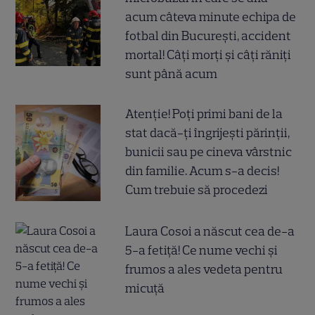
acum câteva minute echipa de
fotbal din București, accident
mortal! Câți morți și câți răniți
sunt până acum
Atenție! Poți primi bani de la
stat dacă-ți îngrijești părinții,
bunicii sau pe cineva vârstnic
din familie. Acum s-a decis!
Cum trebuie să procedezi
Laura Cosoi a născut cea de-a
5-a fetiță! Ce nume vechi și
frumos a ales vedeta pentru
micuță