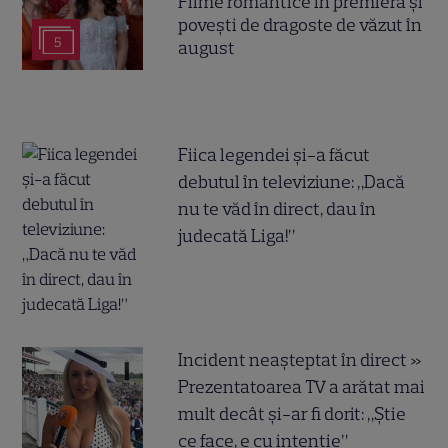
Filme romantice în premieră și
povești de dragoste de văzut în
5
august
Fiica legendei și-a făcut
debutul în televiziune: „Dacă
nu te văd în direct, dau în
judecată Liga!”
Incident neașteptat în direct »
Prezentatoarea TV a arătat mai
mult decât și-ar fi dorit: „Știe
ce face, e cu intenție”