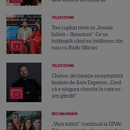
TELEVIZIUNE
Trei cupluri revin la „Insula
Iubirii – Reuniuni”. Ce se
întâmplă când se întâlnesc din
4
nou cu Radu Vâlcan
TELEVIZIUNE
Cheloo, declarație neașteptată
înainte de Asia Express: „Cred
că e singura chestie la care m-
12
am gândit”
RECOMANDĂRI
„Vara iubirii” continuă la DIVA!