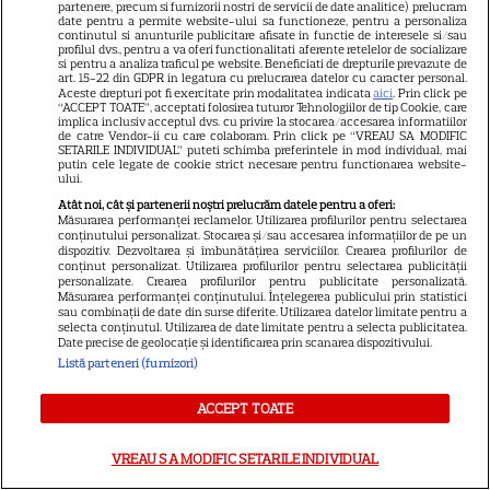
partenere, precum si furnizorii nostri de servicii de date analitice) prelucram
9
Ce rol legendar va interpreta în
date pentru a permite website-ului sa functioneze, pentru a personaliza
continutul si anunturile publicitare afisate in functie de interesele si/sau
sezonul 3
profilul dvs., pentru a va oferi functionalitati aferente retelelor de socializare
si pentru a analiza traficul pe website. Beneficiati de drepturile prevazute de
art. 15-22 din GDPR in legatura cu prelucrarea datelor cu caracter personal.
Aceste drepturi pot fi exercitate prin modalitatea indicata
aici
. Prin click pe
NETFLIX
“ACCEPT TOATE”, acceptati folosirea tuturor Tehnologiilor de tip Cookie, care
implica inclusiv acceptul dvs. cu privire la stocarea/accesarea informatiilor
de catre Vendor-ii cu care colaboram. Prin click pe “VREAU SA MODIFIC
„Palatul de Est”, noul fenomen
SETARILE INDIVIDUAL” puteti schimba preferintele in mod individual, mai
putin cele legate de cookie strict necesare pentru functionarea website-
coreean de pe Netflix: Regele
ului.
blestemat, fantomele și
Atât noi, cât și partenerii noștri prelucrăm datele pentru a oferi:
5
exorcistul care sfidează
Măsurarea performanței reclamelor. Utilizarea profilurilor pentru selectarea
conținutului personalizat. Stocarea și/sau accesarea informațiilor de pe un
moartea
dispozitiv. Dezvoltarea și îmbunătățirea serviciilor. Crearea profilurilor de
conținut personalizat. Utilizarea profilurilor pentru selectarea publicității
personalizate. Crearea profilurilor pentru publicitate personalizată.
Măsurarea performanței conținutului. Înțelegerea publicului prin statistici
PRIME VIDEO
sau combinații de date din surse diferite. Utilizarea datelor limitate pentru a
selecta conținutul. Utilizarea de date limitate pentru a selecta publicitatea.
Când „Fălci” se întâlnește cu
Date precise de geolocație și identificarea prin scanarea dispozitivului.
„Coborâre întunecată”:
Listă parteneri (furnizori)
Producția claustrofobă de pe
ACCEPT TOATE
Prime Video ce nu trebuie
ratată
VREAU SA MODIFIC SETARILE INDIVIDUAL