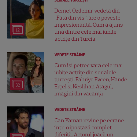
SERIALE TURCEŞTI
Demet Özdemir, vedeta din
„Fata din vis”, are o poveste
impresionantă. Cum a ajuns
12
una dintre cele mai iubite
actrițe din Turcia
VEDETE STRĂINE
Cum își petrec vara cele mai
iubite actrițe din serialele
turcești. Fahriye Evcen, Hande
32
Erçel și Neslihan Atagül,
imagini din vacanță
VEDETE STRĂINE
Can Yaman revine pe ecrane
într-o ipostază complet
diferită. Actorul joacă un