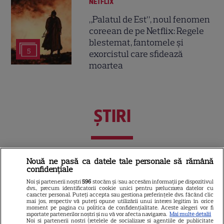
NETFLIX
„Palatul de Est”, noul fenomen
coreean de pe Netflix: Regele
blestemat, fantomele și
5
exorcistul care sfidează
moartea
ŞTIRI
Nouă ne pasă ca datele tale personale să rămână
VEDETE STRĂINE
confidențiale
Vedetele de la Hollywood care
Noi și partenerii noștri
596
stocăm și/sau accesăm informații pe dispozitivul
nu s-au căsătorit niciodată. De
dvs., precum identificatorii cookie unici pentru prelucrarea datelor cu
caracter personal. Puteți accepta sau gestiona preferințele dvs. făcând clic
ce Leonardo DiCaprio și
mai jos, respectiv vă puteți opune utilizării unui interes legitim în orice
moment pe pagina cu politica de confidențialitate. Aceste alegeri vor fi
Charlize Theron au evitat
raportate partenerilor noștri și nu vă vor afecta navigarea.
Mai multe detalii
Noi si partenerii nostri (retelele de socializare si agentiile de publicitate
altarul