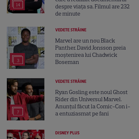
14
despre viața sa. Filmul are 232
de minute
VEDETE STRĂINE
Marvel are un nou Black
Panther. David Jonsson preia
moștenirea lui Chadwick
3
Boseman
VEDETE STRĂINE
Ryan Gosling este noul Ghost
Rider din Universul Marvel.
Anunțul făcut la Comic-Con i-
7
a entuziasmat pe fani
DISNEY PLUS