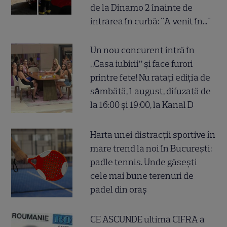
de la Dinamo 2 înainte de
intrarea în curbă: "A venit în..."
Un nou concurent intră în
„Casa iubirii” și face furori
printre fete! Nu ratați ediția de
sâmbătă, 1 august, difuzată de
la 16:00 și 19:00, la Kanal D
Harta unei distracții sportive în
mare trend la noi în București:
padle tennis. Unde găsești
cele mai bune terenuri de
padel din oraș
CE ASCUNDE ultima CIFRA a