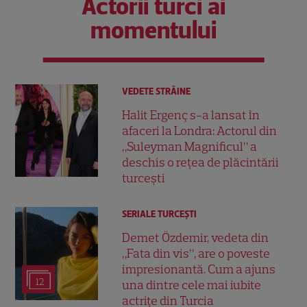
Actorii turci ai
momentului
VEDETE STRĂINE
Halit Ergenç s-a lansat în
afaceri la Londra: Actorul din
„Suleyman Magnificul” a
deschis o rețea de plăcintării
turcești
SERIALE TURCEŞTI
Demet Özdemir, vedeta din
„Fata din vis”, are o poveste
impresionantă. Cum a ajuns
12
una dintre cele mai iubite
actrițe din Turcia