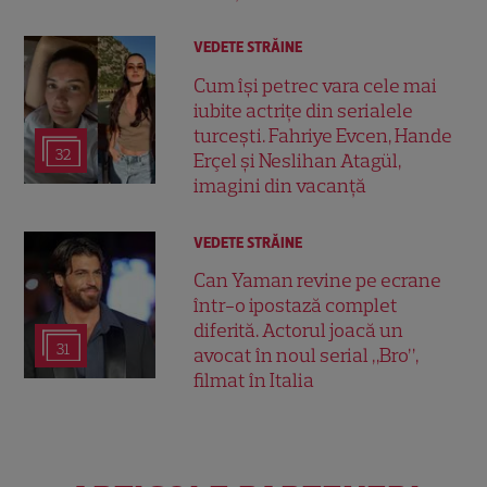
VEDETE STRĂINE
Cum își petrec vara cele mai
iubite actrițe din serialele
turcești. Fahriye Evcen, Hande
32
Erçel și Neslihan Atagül,
imagini din vacanță
VEDETE STRĂINE
Can Yaman revine pe ecrane
într-o ipostază complet
diferită. Actorul joacă un
31
avocat în noul serial „Bro”,
filmat în Italia