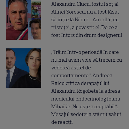
Alexandru Ciucu, fostul soț al
Alinei Sorescu, nu a fost lăsat
să intre la Nibiru. „Am aflat cu
tristețe”, a povestit el. De ce a
fost întors din drum designerul
„Trăim într-o perioadă în care
nu mai avem voie să trecem cu
vederea astfel de
comportamente”. Andreea
Raicu critică derapajul lui
Alexandru Rogobete la adresa
medicului endocrinolog Ioana
Mihăilă: „Nu este acceptabil”.
Mesajul vedetei a stârnit valuri
de reacții