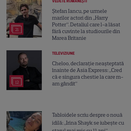
VEDETE ROMÂNEŞTI
Ștefan Iancu, pe urmele
marilor actori din „Harry
Potter”. Detaliul care l-a lăsat
21
fără cuvinte la studiourile din
Marea Britanie
TELEVIZIUNE
Cheloo, declarație neașteptată
înainte de Asia Express: „Cred
că e singura chestie la care m-
12
am gândit”
Tabloidele scriu despre o nouă
idilă: „Irina Shayk se iubește cu
starul mai mic cu 11 ani”