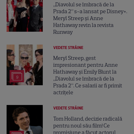
„Diavolul se îmbracă de la
Prada 2” s-a lansat pe Disney+.
Meryl Streep și Anne
Hathaway revin la revista
Runway
VEDETE STRĂINE
Meryl Streep, gest
impresionant pentru Anne
Hathaway și Emily Blunt la
9
„Diavolul se îmbracă de la
Prada 2”. Ce salarii ar fi primit
actrițele
VEDETE STRĂINE
Tom Holland, decizie radicală
pentru noul său film! Ce
promisiune a făcut actorul