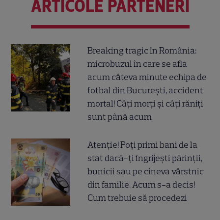
ARTICOLE PARTENERI
Breaking tragic în România:
microbuzul în care se afla
acum câteva minute echipa de
fotbal din București, accident
mortal! Câți morți și câți răniți
sunt până acum
Atenție! Poți primi bani de la
stat dacă-ți îngrijești părinții,
bunicii sau pe cineva vârstnic
din familie. Acum s-a decis!
Cum trebuie să procedezi