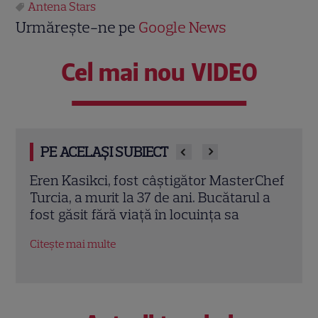
Antena Stars
Urmărește-ne pe
Google News
Cel mai nou VIDEO
PE ACELAȘI SUBIECT
rChef
Trei cupluri revin la „Insula Iubirii –
Chel
l a
Reuniuni”. Ce se întâmplă când se
de A
întâlnesc din nou cu Radu Vâlcan
ches
Citește mai multe
Citeș