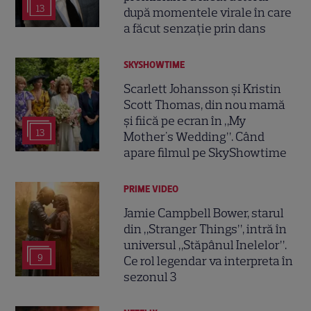
13
după momentele virale în care
a făcut senzație prin dans
SKYSHOWTIME
Scarlett Johansson și Kristin
Scott Thomas, din nou mamă
și fiică pe ecran în „My
13
Mother's Wedding”. Când
apare filmul pe SkyShowtime
PRIME VIDEO
Jamie Campbell Bower, starul
din „Stranger Things”, intră în
universul „Stăpânul Inelelor”.
9
Ce rol legendar va interpreta în
sezonul 3