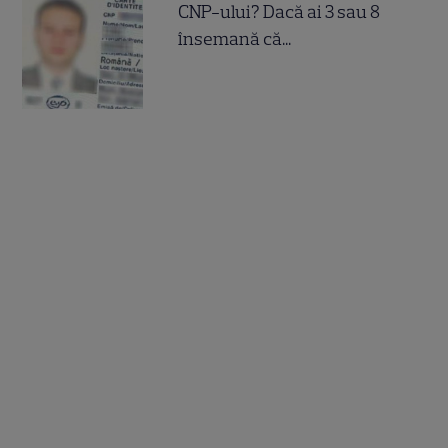
CNP-ului? Dacă ai 3 sau 8
însemană că...