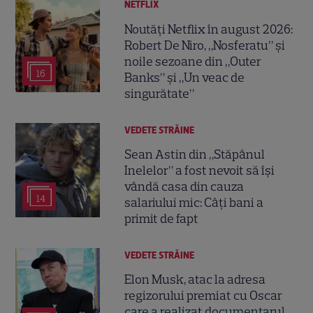
NETFLIX
Noutăți Netflix în august 2026:
Robert De Niro, „Nosferatu” și
noile sezoane din „Outer
16
Banks” și „Un veac de
singurătate”
VEDETE STRĂINE
Sean Astin din „Stăpânul
Inelelor” a fost nevoit să își
vândă casa din cauza
14
salariului mic: Câți bani a
primit de fapt
VEDETE STRĂINE
Elon Musk, atac la adresa
regizorului premiat cu Oscar
care a realizat documentarul