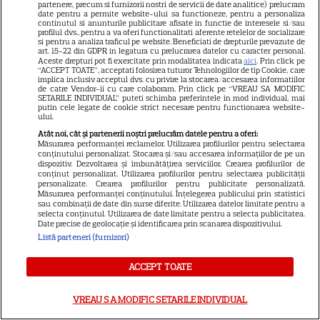
partenere, precum si furnizorii nostri de servicii de date analitice) prelucram
date pentru a permite website-ului sa functioneze, pentru a personaliza
continutul si anunturile publicitare afisate in functie de interesele si/sau
profilul dvs., pentru a va oferi functionalitati aferente retelelor de socializare
VEDETE ROMÂNEŞTI
si pentru a analiza traficul pe website. Beneficiati de drepturile prevazute de
art. 15-22 din GDPR in legatura cu prelucrarea datelor cu caracter personal.
Vedete din România care au
Aceste drepturi pot fi exercitate prin modalitatea indicata
aici
. Prin click pe
“ACCEPT TOATE”, acceptati folosirea tuturor Tehnologiilor de tip Cookie, care
ales nume speciale pentru
implica inclusiv acceptul dvs. cu privire la stocarea/accesarea informatiilor
de catre Vendor-ii cu care colaboram. Prin click pe “VREAU SA MODIFIC
copii: de la Nina, fetița Laurei
SETARILE INDIVIDUAL” puteti schimba preferintele in mod individual, mai
68
putin cele legate de cookie strict necesare pentru functionarea website-
Cosoi, la Jessica lui Pepe și
ului.
Josephine a Ginei Pistol
Atât noi, cât și partenerii noștri prelucrăm datele pentru a oferi:
Măsurarea performanței reclamelor. Utilizarea profilurilor pentru selectarea
conținutului personalizat. Stocarea și/sau accesarea informațiilor de pe un
dispozitiv. Dezvoltarea și îmbunătățirea serviciilor. Crearea profilurilor de
TELEVIZIUNE
Exclusiv
conținut personalizat. Utilizarea profilurilor pentru selectarea publicității
personalizate. Crearea profilurilor pentru publicitate personalizată.
Oana Monea, dezvăluiri despre
Măsurarea performanței conținutului. Înțelegerea publicului prin statistici
sau combinații de date din surse diferite. Utilizarea datelor limitate pentru a
„Insula Iubirii: Reuniuni”. Ce
selecta conținutul. Utilizarea de date limitate pentru a selecta publicitatea.
spune despre foștii
Date precise de geolocație și identificarea prin scanarea dispozitivului.
16
concurenți: „Anumite lucruri
Listă parteneri (furnizori)
au rămas nerezolvate”
ACCEPT TOATE
EXCLUSIV
VREAU SA MODIFIC SETARILE INDIVIDUAL
VEDETE ROMÂNEŞTI