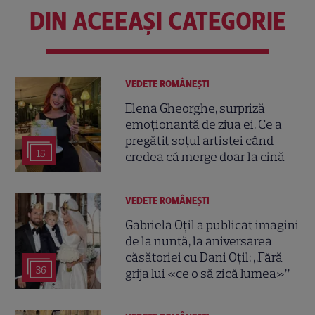
DIN ACEEAȘI CATEGORIE
VEDETE ROMÂNEŞTI
Elena Gheorghe, surpriză
emoționantă de ziua ei. Ce a
pregătit soțul artistei când
15
credea că merge doar la cină
VEDETE ROMÂNEŞTI
Gabriela Oțil a publicat imagini
de la nuntă, la aniversarea
căsătoriei cu Dani Oțil: „Fără
36
grija lui «ce o să zică lumea»”