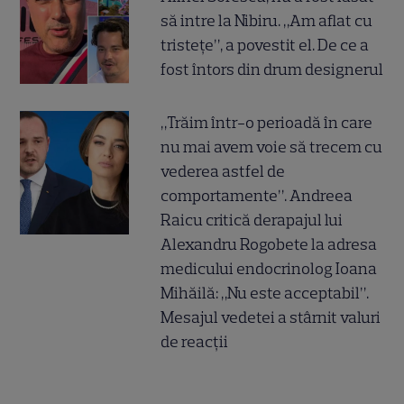
să intre la Nibiru. „Am aflat cu
tristețe”, a povestit el. De ce a
fost întors din drum designerul
„Trăim într-o perioadă în care
nu mai avem voie să trecem cu
vederea astfel de
comportamente”. Andreea
Raicu critică derapajul lui
Alexandru Rogobete la adresa
medicului endocrinolog Ioana
Mihăilă: „Nu este acceptabil”.
Mesajul vedetei a stârnit valuri
de reacții