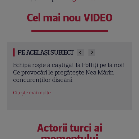
Cel mai nou VIDEO
PE ACELAȘI SUBIECT
 noi!
„Fata din vis” începe la Pro TV! Tot ce
Reco
n
trebuie să știi despre serialul-fenomen
iuli
cu Çağatay Ulusoy și Demet Özdemir
Dead
nera
Citește mai multe
Citeș
Actorii turci ai
momentului