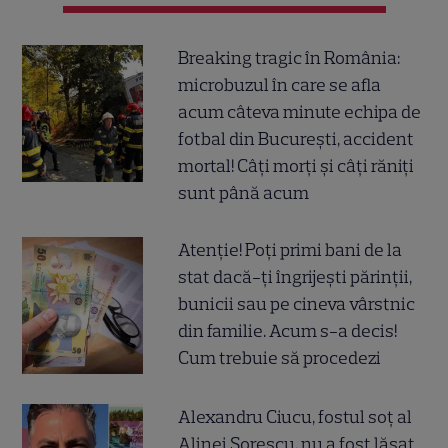
Breaking tragic în România:
microbuzul în care se afla
acum câteva minute echipa de
fotbal din București, accident
mortal! Câți morți și câți răniți
sunt până acum
Atenție! Poți primi bani de la
stat dacă-ți îngrijești părinții,
bunicii sau pe cineva vârstnic
din familie. Acum s-a decis!
Cum trebuie să procedezi
Alexandru Ciucu, fostul soț al
Alinei Sorescu, nu a fost lăsat