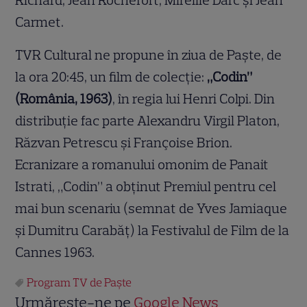
Carmet.
TVR Cultural ne propune în ziua de Paşte, de
la ora 20:45, un film de colecţie:
„Codin”
(România, 1963)
, în regia lui Henri Colpi. Din
distribuţie fac parte Alexandru Virgil Platon,
Răzvan Petrescu şi Françoise Brion.
Ecranizare a romanului omonim de Panait
Istrati, „Codin” a obţinut Premiul pentru cel
mai bun scenariu (semnat de Yves Jamiaque
şi Dumitru Carabăţ) la Festivalul de Film de la
Cannes 1963.
Program TV de Paște
Urmărește-ne pe
Google News