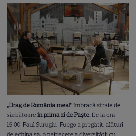
„Drag de România mea!”
îmbracă straie de
sărbătoare
în prima zi de Paşte.
De la ora
15.00, Paul Surugiu-Fuego a pregătit, alături
de echipa sa, o petrecere a diversității cu