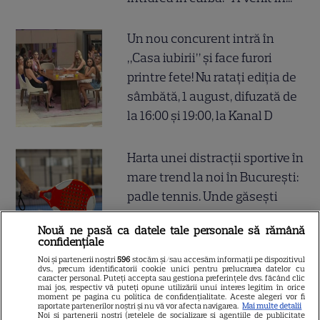
Un nou concurent intră în
„Casa iubirii” și face furori
printre fete! Nu ratați ediția de
sâmbătă, 1 august, difuzată de
la 16:00 și 19:00, la Kanal D
Harta unei distracții sportive în
mare trend la noi în București:
padle tennis. Unde găsești
cele mai bune terenuri de
Nouă ne pasă ca datele tale personale să rămână
padel din oraș
confidențiale
Noi și partenerii noștri
596
stocăm și/sau accesăm informații pe dispozitivul
dvs., precum identificatorii cookie unici pentru prelucrarea datelor cu
CE ASCUNDE ultima CIFRA a
caracter personal. Puteți accepta sau gestiona preferințele dvs. făcând clic
mai jos, respectiv vă puteți opune utilizării unui interes legitim în orice
CNP-ului? Dacă ai 3 sau 8
moment pe pagina cu politica de confidențialitate. Aceste alegeri vor fi
raportate partenerilor noștri și nu vă vor afecta navigarea.
Mai multe detalii
însemană că...
Noi si partenerii nostri (retelele de socializare si agentiile de publicitate