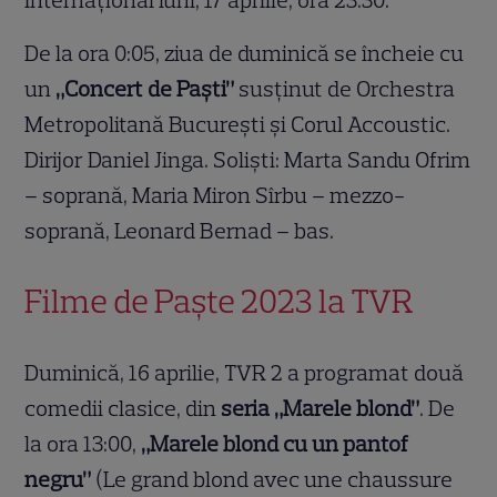
De la ora 0:05, ziua de duminică se încheie cu
un
„Concert de Paşti”
susţinut de Orchestra
Metropolitană Bucureşti şi Corul Accoustic.
Dirijor Daniel Jinga. Solişti: Marta Sandu Ofrim
– soprană, Maria Miron Sîrbu – mezzo-
soprană, Leonard Bernad – bas.
Filme de Paște 2023 la TVR
Duminică, 16 aprilie, TVR 2 a programat două
comedii clasice, din
seria „Marele blond”
. De
la ora 13:00,
„Marele blond cu un pantof
negru”
(Le grand blond avec une chaussure