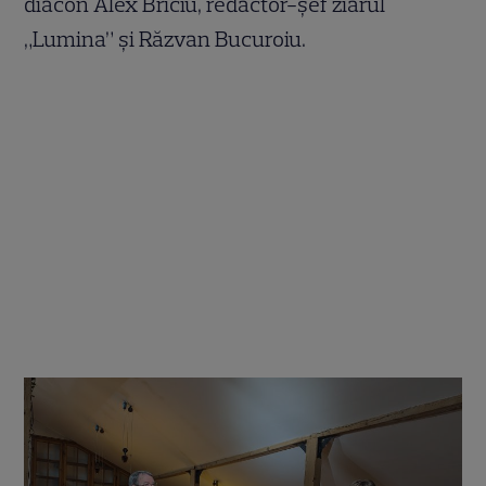
diacon Alex Briciu, redactor-șef ziarul
„Lumina” și Răzvan Bucuroiu.