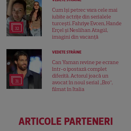
Cum își petrec vara cele mai
iubite actrițe din serialele
turcești. Fahriye Evcen, Hande
32
Erçel și Neslihan Atagül,
imagini din vacanță
VEDETE STRĂINE
Can Yaman revine pe ecrane
într-o ipostază complet
diferită. Actorul joacă un
31
avocat în noul serial „Bro”,
filmat în Italia
ARTICOLE PARTENERI