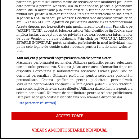
partenere, precum si furnizorii nostri de servicii de date analitice) prelucram
date pentru a permite website-ului sa functioneze, pentru a personaliza
continutul si anunturile publicitare afisate in functie de interesele si/sau
profilul dvs., pentru a va oferi functionalitati aferente retelelor de socializare
si pentru a analiza traficul pe website. Beneficiati de drepturile prevazute de
art. 15-22 din GDPR in legatura cu prelucrarea datelor cu caracter personal.
Aceste drepturi pot fi exercitate prin modalitatea indicata
aici
. Prin click pe
“ACCEPT TOATE”, acceptati folosirea tuturor Tehnologiilor de tip Cookie, care
implica inclusiv acceptul dvs. cu privire la stocarea/accesarea informatiilor
de catre Vendor-ii cu care colaboram. Prin click pe “VREAU SA MODIFIC
SETARILE INDIVIDUAL” puteti schimba preferintele in mod individual, mai
putin cele legate de cookie strict necesare pentru functionarea website-
ului.
Atât noi, cât și partenerii noștri prelucrăm datele pentru a oferi:
Măsurarea performanței reclamelor. Utilizarea profilurilor pentru selectarea
conținutului personalizat. Stocarea și/sau accesarea informațiilor de pe un
dispozitiv. Dezvoltarea și îmbunătățirea serviciilor. Crearea profilurilor de
conținut personalizat. Utilizarea profilurilor pentru selectarea publicității
personalizate. Crearea profilurilor pentru publicitate personalizată.
Măsurarea performanței conținutului. Înțelegerea publicului prin statistici
sau combinații de date din surse diferite. Utilizarea datelor limitate pentru a
selecta conținutul. Utilizarea de date limitate pentru a selecta publicitatea.
Date precise de geolocație și identificarea prin scanarea dispozitivului.
Listă parteneri (furnizori)
ACCEPT TOATE
VREAU SA MODIFIC SETARILE INDIVIDUAL
DIN ACEEAȘI CATEGORIE