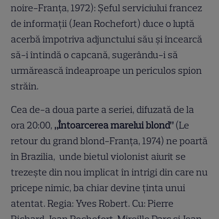
noire-Franţa, 1972): Şeful serviciului francez
de informaţii (Jean Rochefort) duce o luptă
acerbă împotriva adjunctului său şi încearcă
să-i întindă o capcană, sugerându-i să
urmărească îndeaproape un periculos spion
străin.
Cea de-a doua parte a seriei, difuzată de la
ora 20:00,
„Întoarcerea marelui blond”
(Le
retour du grand blond-Franţa, 1974) ne poartă
în Brazilia, unde bietul violonist aiurit se
trezeşte din nou implicat în intrigi din care nu
pricepe nimic, ba chiar devine ţinta unui
atentat. Regia: Yves Robert. Cu: Pierre
Richard, Jean Rochefort, Mireille Darc şi Jean