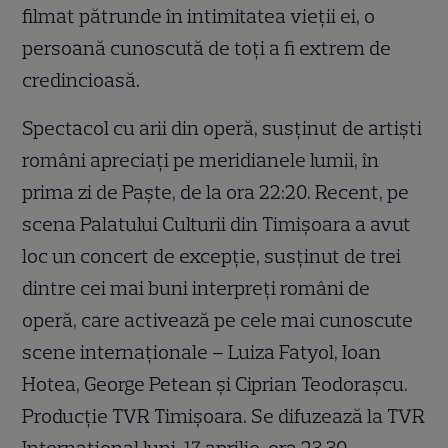
filmat pătrunde în intimitatea vieții ei, o
persoană cunoscută de toți a fi extrem de
credincioasă.
Spectacol cu arii din operă, susţinut de artişti
români apreciaţi pe meridianele lumii, în
prima zi de Paşte, de la ora 22:20. Recent, pe
scena Palatului Culturii din Timișoara a avut
loc un concert de excepție, susținut de trei
dintre cei mai buni interpreți români de
operă, care activează pe cele mai cunoscute
scene internaționale – Luiza Fatyol, Ioan
Hotea, George Petean și Ciprian Teodorașcu.
Producţie TVR Timişoara. Se difuzează la TVR
Internaţional luni, 17 aprilie, ora 23.30.