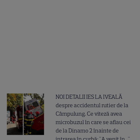
NOI DETALII IES LA IVEALĂ
despre accidentul rutier de la
Câmpulung. Ce viteză avea
microbuzul în care se aflau cei
de la Dinamo 2 înainte de
intrarea în curbă: "A venit în..."