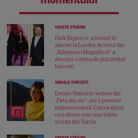
VEDETE STRĂINE
Halit Ergenç s-a lansat în
afaceri la Londra: Actorul din
„Suleyman Magnificul” a
deschis o rețea de plăcintării
turcești
SERIALE TURCEŞTI
Demet Özdemir, vedeta din
„Fata din vis”, are o poveste
impresionantă. Cum a ajuns
12
una dintre cele mai iubite
actrițe din Turcia
VEDETE STRĂINE