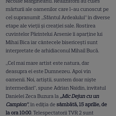
Nicolae Mărgineanu. Realizatorii au cules
mărturii ale oamenilor care l-au cunoscut pe
cel supranumit „Sfântul Ardealului” în diverse
etape ale vieţii şi creaţiei sale. Rostirea
cuvintelor Părintelui Arsenie îi aparţine lui
Mihai Bica iar cântecele bisericeşti sunt
interpretate de arhidiaconul Mihail Bucă.
„Cel mai mare artist este natura, dar
deasupra ei este Dumnezeu. Apoi vin
oamenii. Noi, artiştii, suntem doar nişte
intermediari”, spune Adrian Naidin, invitatul
Danielei Zeca Buzura la
„Mic Dejun cu un
Campion”
, în ediţia de
sâmbătă, 15 aprilie, de
la ora 10:00
. Telespectatorii TVR 2 sunt