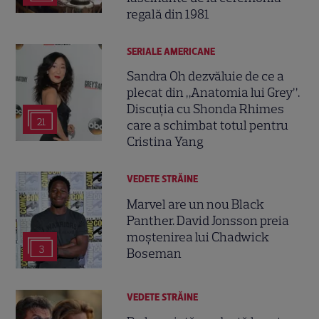
regală din 1981
SERIALE AMERICANE
Sandra Oh dezvăluie de ce a
plecat din „Anatomia lui Grey”.
Discuția cu Shonda Rhimes
21
care a schimbat totul pentru
Cristina Yang
VEDETE STRĂINE
Marvel are un nou Black
Panther. David Jonsson preia
moștenirea lui Chadwick
3
Boseman
VEDETE STRĂINE