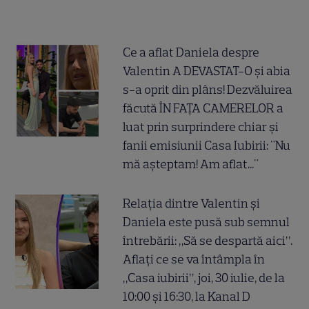
Ce a aflat Daniela despre
Valentin A DEVASTAT-O și abia
s-a oprit din plâns! Dezvăluirea
făcută ÎN FAȚA CAMERELOR a
luat prin surprindere chiar și
fanii emisiunii Casa Iubirii: "Nu
mă așteptam! Am aflat..."
Relația dintre Valentin și
Daniela este pusă sub semnul
întrebării: „Să se despartă aici”.
Aflați ce se va întâmpla în
„Casa iubirii”, joi, 30 iulie, de la
10:00 și 16:30, la Kanal D