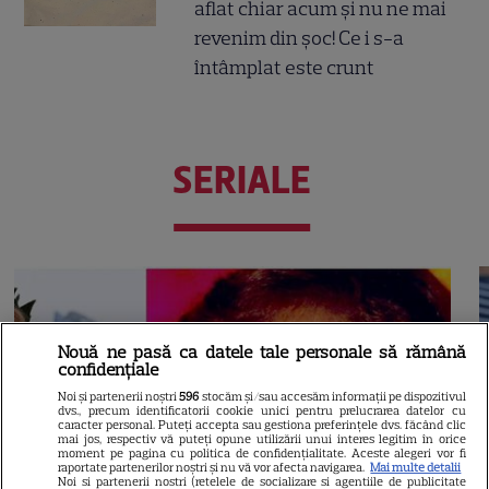
aflat chiar acum și nu ne mai
revenim din șoc! Ce i s-a
întâmplat este crunt
SERIALE
Nouă ne pasă ca datele tale personale să rămână
confidențiale
Noi și partenerii noștri
596
stocăm și/sau accesăm informații pe dispozitivul
dvs., precum identificatorii cookie unici pentru prelucrarea datelor cu
caracter personal. Puteți accepta sau gestiona preferințele dvs. făcând clic
mai jos, respectiv vă puteți opune utilizării unui interes legitim în orice
moment pe pagina cu politica de confidențialitate. Aceste alegeri vor fi
raportate partenerilor noștri și nu vă vor afecta navigarea.
Mai multe detalii
Noi si partenerii nostri (retelele de socializare si agentiile de publicitate