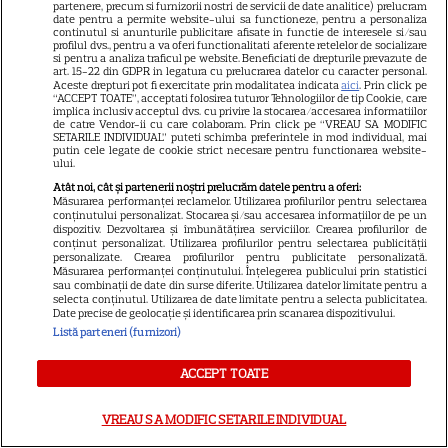
partenere, precum si furnizorii nostri de servicii de date analitice) prelucram
date pentru a permite website-ului sa functioneze, pentru a personaliza
continutul si anunturile publicitare afisate in functie de interesele si/sau
profilul dvs., pentru a va oferi functionalitati aferente retelelor de socializare
si pentru a analiza traficul pe website. Beneficiati de drepturile prevazute de
art. 15-22 din GDPR in legatura cu prelucrarea datelor cu caracter personal.
Aceste drepturi pot fi exercitate prin modalitatea indicata
aici
. Prin click pe
“ACCEPT TOATE”, acceptati folosirea tuturor Tehnologiilor de tip Cookie, care
implica inclusiv acceptul dvs. cu privire la stocarea/accesarea informatiilor
de catre Vendor-ii cu care colaboram. Prin click pe “VREAU SA MODIFIC
SETARILE INDIVIDUAL” puteti schimba preferintele in mod individual, mai
putin cele legate de cookie strict necesare pentru functionarea website-
ului.
Atât noi, cât și partenerii noștri prelucrăm datele pentru a oferi:
Măsurarea performanței reclamelor. Utilizarea profilurilor pentru selectarea
18
conținutului personalizat. Stocarea și/sau accesarea informațiilor de pe un
dispozitiv. Dezvoltarea și îmbunătățirea serviciilor. Crearea profilurilor de
conținut personalizat. Utilizarea profilurilor pentru selectarea publicității
personalizate. Crearea profilurilor pentru publicitate personalizată.
RECOMANDĂRI
S
Măsurarea performanței conținutului. Înțelegerea publicului prin statistici
sau combinații de date din surse diferite. Utilizarea datelor limitate pentru a
selecta conținutul. Utilizarea de date limitate pentru a selecta publicitatea.
„Sărmana Maria” intră pe
Date precise de geolocație și identificarea prin scanarea dispozitivului.
Listă parteneri (furnizori)
VOYO. Cum arată Thalía la 30
ACCEPT TOATE
de ani după rolul care a făcut-o
celebră
VREAU SA MODIFIC SETARILE INDIVIDUAL