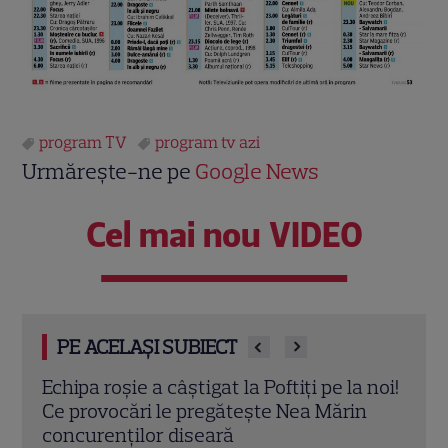
program TV
program tv azi
Urmărește-ne pe
Google News
Cel mai nou VIDEO
PE ACELAȘI SUBIECT
 noi!
„Fata din vis” începe la Pro TV! Tot ce
Reco
n
trebuie să știi despre serialul-fenomen
iuli
cu Çağatay Ulusoy și Demet Özdemir
Dead