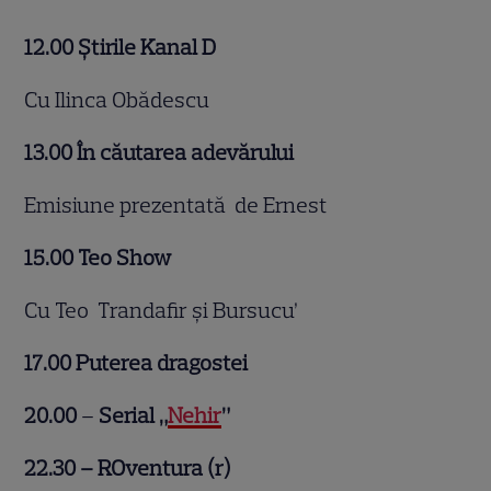
12.00 Ştirile Kanal D
Cu Ilinca Obădescu
13.00 În căutarea adevărului
Emisiune prezentată de Ernest
15.00 Teo Show
Cu Teo Trandafir și Bursucu’
17.00 Puterea dragostei
20.00
–
Serial „
Nehir
”
22.30 – ROventura (r)