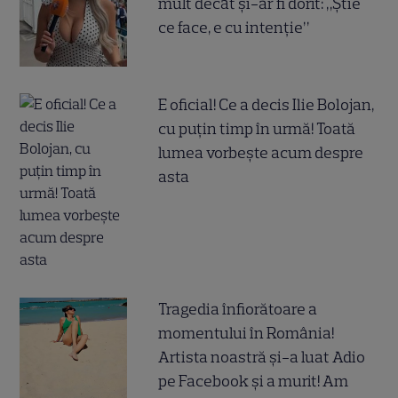
mult decât și-ar fi dorit: „Știe
ce face, e cu intenție”
E oficial! Ce a decis Ilie Bolojan,
cu puțin timp în urmă! Toată
lumea vorbește acum despre
asta
Tragedia înfiorătoare a
momentului în România!
Artista noastră și-a luat Adio
pe Facebook și a murit! Am