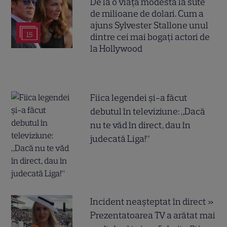
De la o viață modestă la sute
de milioane de dolari. Cum a
ajuns Sylvester Stallone unul
15
dintre cei mai bogați actori de
la Hollywood
Fiica legendei și-a făcut
debutul în televiziune: „Dacă
nu te văd în direct, dau în
judecată Liga!”
Incident neașteptat în direct »
Prezentatoarea TV a arătat mai