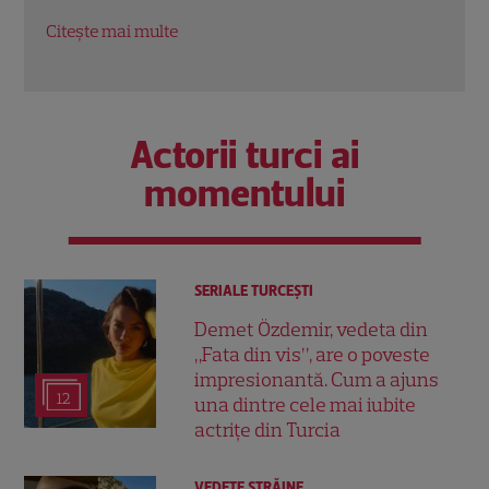
nera
Citește mai multe
Citeș
Actorii turci ai
momentului
SERIALE TURCEŞTI
Demet Özdemir, vedeta din
„Fata din vis”, are o poveste
impresionantă. Cum a ajuns
12
una dintre cele mai iubite
actrițe din Turcia
VEDETE STRĂINE