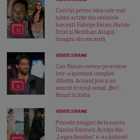
Cum își petrec vara cele mai
iubite actrițe din serialele
turcești. Fahriye Evcen, Hande
32
Erçel și Neslihan Atagül,
imagini din vacanță
VEDETE STRĂINE
Can Yaman revine pe ecrane
într-o ipostază complet
diferită. Actorul joacă un
31
avocat în noul serial „Bro”,
filmat în Italia
VEDETE STRĂINE
Primele imagini de la nunta
Damlei Sönmez. Actrița din
„Legea familiei” s-a căsătorit