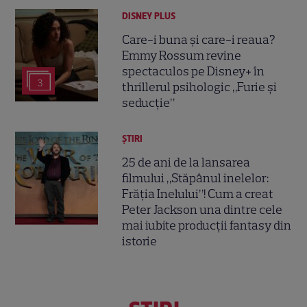
DISNEY PLUS
Care-i buna și care-i reaua?
Emmy Rossum revine
spectaculos pe Disney+ în
3
thrillerul psihologic „Furie și
seducție”
ȘTIRI
25 de ani de la lansarea
filmului „Stăpânul inelelor:
Frăția Inelului”! Cum a creat
Peter Jackson una dintre cele
mai iubite producții fantasy din
istorie