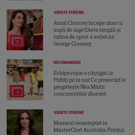
VEDETE STRĂINE
Amal Clooney începe ziua cu
supă de alge! Dieta simplă și
rutina de sport a soției lui
17
George Clooney
RECOMANDĂRI
Echipa roșie a câștigat la
Poftiți pe la noi! Ce provocări le
pregătește Nea Mărin
3
concurenților diseară
VEDETE STRĂINE
Moment neașteptat la
MasterChef Australia: Prințul