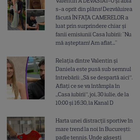
Valentin A DEVASTAT-O și abia
s-a oprit din plâns! Dezvăluirea
făcută ÎN FAȚA CAMERELOR a
luat prin surprindere chiar și
fanii emisiunii Casa Iubirii: "Nu
mă așteptam! Am aflat..."
Relația dintre Valentin și
Daniela este pusă sub semnul
întrebării: „Să se despartă aici”.
Aflați ce se va întâmpla în
„Casa iubirii”, joi, 30 iulie, de la
10:00 și 16:30, la Kanal D
Harta unei distracții sportive în
mare trend la noi în București:
padle tennis. Unde găsești