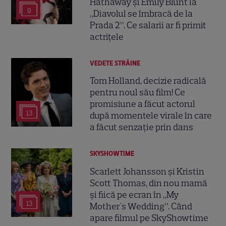
Hathaway și Emily Blunt la
9
„Diavolul se îmbracă de la
Prada 2”. Ce salarii ar fi primit
actrițele
VEDETE STRĂINE
Tom Holland, decizie radicală
pentru noul său film! Ce
promisiune a făcut actorul
13
după momentele virale în care
a făcut senzație prin dans
SKYSHOWTIME
Scarlett Johansson și Kristin
Scott Thomas, din nou mamă
și fiică pe ecran în „My
13
Mother's Wedding”. Când
apare filmul pe SkyShowtime