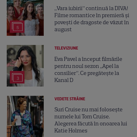
„Vara iubirii” continuă la DIVA!
Filme romantice în premieră și
povești de dragoste de văzut în
5
august
TELEVIZIUNE
Eva Pavel a început filmările
pentru noul sezon „Apel la
consilier”. Ce pregătește la
3
Kanal D
VEDETE STRĂINE
Suri Cruise nu mai folosește
numele lui Tom Cruise.
Alegerea făcută în onoarea lui
Katie Holmes