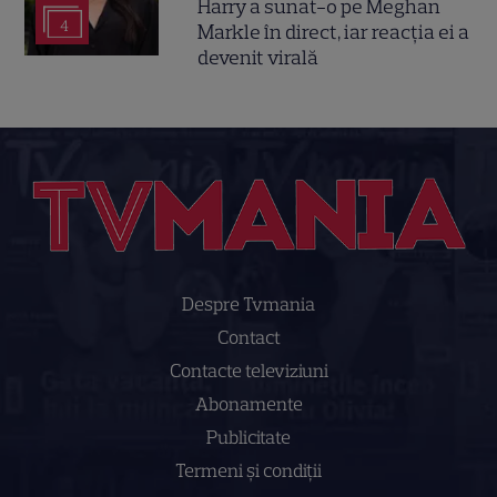
Harry a sunat-o pe Meghan
4
Markle în direct, iar reacția ei a
devenit virală
Despre Tvmania
Contact
Contacte televiziuni
Abonamente
Publicitate
Termeni și condiții