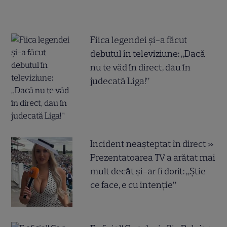
Fiica legendei și-a făcut
debutul în televiziune: „Dacă
nu te văd în direct, dau în
judecată Liga!”
Incident neașteptat în direct »
Prezentatoarea TV a arătat mai
mult decât și-ar fi dorit: „Știe
ce face, e cu intenție”