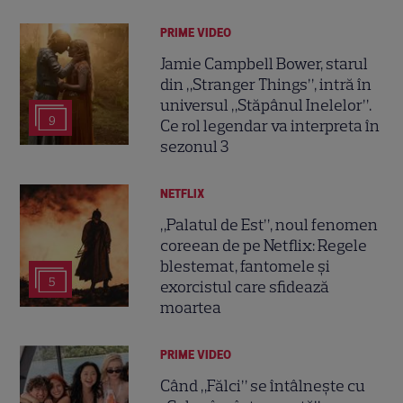
PRIME VIDEO
Jamie Campbell Bower, starul
din „Stranger Things”, intră în
universul „Stăpânul Inelelor”.
9
Ce rol legendar va interpreta în
sezonul 3
NETFLIX
„Palatul de Est”, noul fenomen
coreean de pe Netflix: Regele
blestemat, fantomele și
5
exorcistul care sfidează
moartea
PRIME VIDEO
Când „Fălci” se întâlnește cu