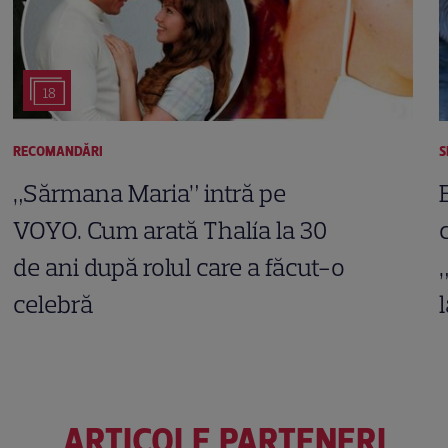
18
RECOMANDĂRI
S
„Sărmana Maria” intră pe
VOYO. Cum arată Thalía la 30
de ani după rolul care a făcut-o
celebră
ARTICOLE PARTENERI