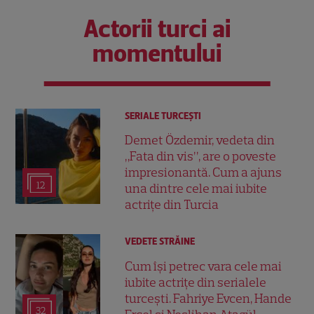
Actorii turci ai
momentului
SERIALE TURCEŞTI
Demet Özdemir, vedeta din
„Fata din vis”, are o poveste
impresionantă. Cum a ajuns
12
una dintre cele mai iubite
actrițe din Turcia
VEDETE STRĂINE
Cum își petrec vara cele mai
iubite actrițe din serialele
turcești. Fahriye Evcen, Hande
32