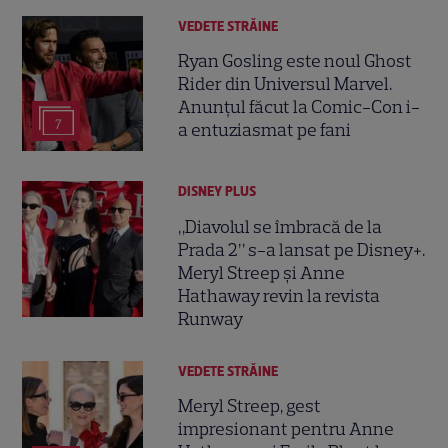
VEDETE STRĂINE
Ryan Gosling este noul Ghost
Rider din Universul Marvel.
Anunțul făcut la Comic-Con i-
7
a entuziasmat pe fani
DISNEY PLUS
„Diavolul se îmbracă de la
Prada 2” s-a lansat pe Disney+.
Meryl Streep și Anne
Hathaway revin la revista
Runway
VEDETE STRĂINE
Meryl Streep, gest
impresionant pentru Anne