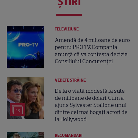
ŞTIRI
TELEVIZIUNE
Amendă de 4 milioane de euro
pentru PRO TV. Compania
anunță că va contesta decizia
Consiliului Concurenței
VEDETE STRĂINE
De la o viață modestă la sute
de milioane de dolari. Cum a
ajuns Sylvester Stallone unul
15
dintre cei mai bogați actori de
la Hollywood
RECOMANDĂRI