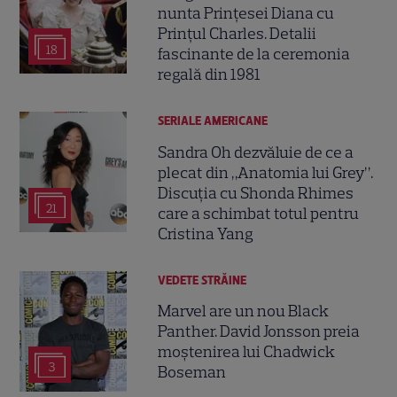
nunta Prințesei Diana cu
Prințul Charles. Detalii
18
fascinante de la ceremonia
regală din 1981
SERIALE AMERICANE
Sandra Oh dezvăluie de ce a
plecat din „Anatomia lui Grey”.
Discuția cu Shonda Rhimes
21
care a schimbat totul pentru
Cristina Yang
VEDETE STRĂINE
Marvel are un nou Black
Panther. David Jonsson preia
moștenirea lui Chadwick
3
Boseman