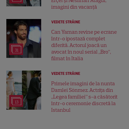
Erçel și Neslihan Atagül,
imagini din vacanță
VEDETE STRĂINE
Can Yaman revine pe ecrane
într-o ipostază complet
diferită. Actorul joacă un
31
avocat în noul serial „Bro”,
filmat în Italia
VEDETE STRĂINE
Primele imagini de la nunta
Damlei Sönmez. Actrița din
„Legea familiei” s-a căsătorit
13
într-o ceremonie discretă la
Istanbul