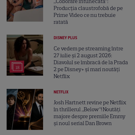
„Coborâre întunecată”:
Producția claustrofobă de pe
Prime Video ce nu trebuie
ratată
DISNEY PLUS
Ce vedem pe streaming între
27 iulie și 2 august 2026:
Diavolul se îmbracă de la Prada
18
2 pe Disney+ și mari noutăți
Netflix
NETFLIX
Josh Hartnett revine pe Netflix
în thrillerul „Below”! Noutăți
majore despre premiile Emmy
și noul serial Dan Brown