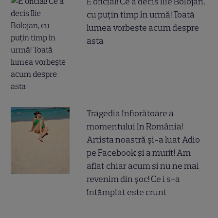
E oficial! Ce a decis Ilie Bolojan,
cu puțin timp în urmă! Toată
lumea vorbește acum despre
asta
Tragedia înfiorătoare a
momentului în România!
Artista noastră și-a luat Adio
pe Facebook și a murit! Am
aflat chiar acum și nu ne mai
revenim din șoc! Ce i s-a
întâmplat este crunt