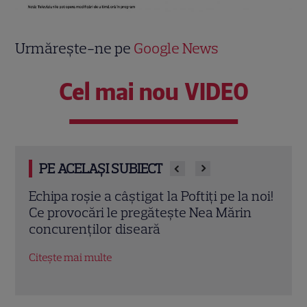
Urmărește-ne pe
Google News
Cel mai nou VIDEO
PE ACELAȘI SUBIECT
 noi!
„Fata din vis” începe la Pro TV! Tot ce
Reco
n
trebuie să știi despre serialul-fenomen
iuli
cu Çağatay Ulusoy și Demet Özdemir
Dead
nera
Citește mai multe
Citeș