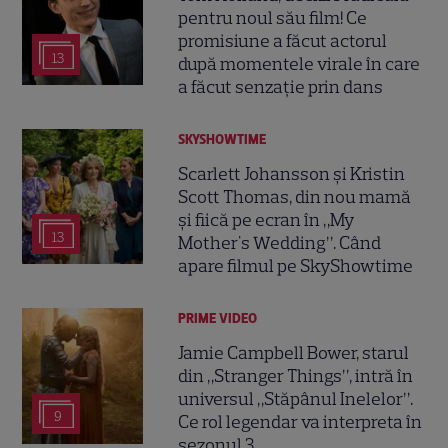
pentru noul său film! Ce
promisiune a făcut actorul
13
după momentele virale în care
a făcut senzație prin dans
SKYSHOWTIME
Scarlett Johansson și Kristin
Scott Thomas, din nou mamă
și fiică pe ecran în „My
13
Mother's Wedding”. Când
apare filmul pe SkyShowtime
PRIME VIDEO
Jamie Campbell Bower, starul
din „Stranger Things”, intră în
universul „Stăpânul Inelelor”.
9
Ce rol legendar va interpreta în
sezonul 3