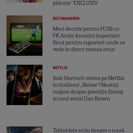
plăcere” EXCLUSIV
RECOMANDĂRI
Meci decisiv pentru FCSB cu
FK Auda! Anunțul important
făcut pentru suporteri: unde se
vede în direct manșa retur
NETFLIX
Josh Hartnett revine pe Netflix
în thrillerul „Below”! Noutăți
majore despre premiile Emmy
și noul serial Dan Brown
Tabloidele scriu despre o nouă