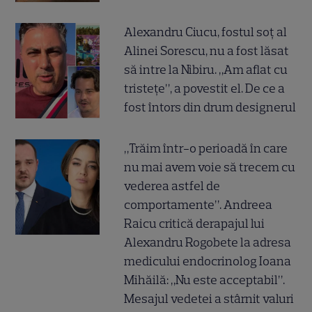
Alexandru Ciucu, fostul soț al
Alinei Sorescu, nu a fost lăsat
să intre la Nibiru. „Am aflat cu
tristețe”, a povestit el. De ce a
fost întors din drum designerul
„Trăim într-o perioadă în care
nu mai avem voie să trecem cu
vederea astfel de
comportamente”. Andreea
Raicu critică derapajul lui
Alexandru Rogobete la adresa
medicului endocrinolog Ioana
Mihăilă: „Nu este acceptabil”.
Mesajul vedetei a stârnit valuri