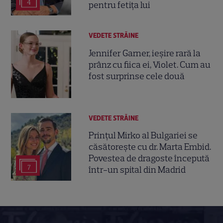
4
pentru fetița lui
VEDETE STRĂINE
Jennifer Garner, ieșire rară la
prânz cu fiica ei, Violet. Cum au
fost surprinse cele două
VEDETE STRĂINE
Prințul Mirko al Bulgariei se
căsătorește cu dr. Marta Embid.
Povestea de dragoste începută
7
într-un spital din Madrid