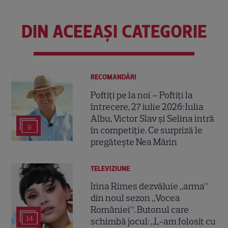
DIN ACEEAȘI CATEGORIE
RECOMANDĂRI
Poftiți pe la noi – Poftiți la
întrecere, 27 iulie 2026: Iulia
Albu, Victor Slav și Selina intră
9
în competiție. Ce surpriză le
pregătește Nea Mărin
TELEVIZIUNE
Irina Rimes dezvăluie „arma”
din noul sezon „Vocea
României”. Butonul care
14
schimbă jocul: „L-am folosit cu