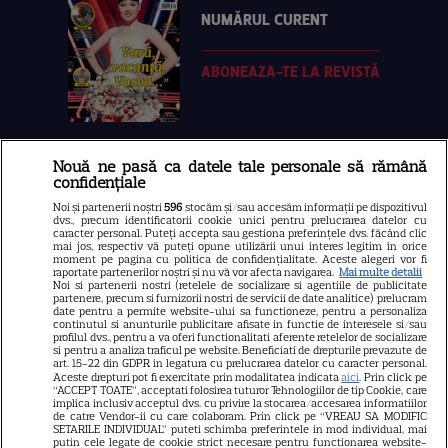
NUMĂRUL CURENT
ABONEAZA-TE LA REVISTĂ
Nouă ne pasă ca datele tale personale să rămână
Libertatea
confidențiale
Libertatea pentru femei
Noi și partenerii noștri
596
stocăm și/sau accesăm informații pe dispozitivul
dvs., precum identificatorii cookie unici pentru prelucrarea datelor cu
GSP
caracter personal. Puteți accepta sau gestiona preferințele dvs. făcând clic
mai jos, respectiv vă puteți opune utilizării unui interes legitim în orice
Știri mondene
moment pe pagina cu politica de confidențialitate. Aceste alegeri vor fi
raportate partenerilor noștri și nu vă vor afecta navigarea.
Mai multe detalii
Noi si partenerii nostri (retelele de socializare si agentiile de publicitate
Avantaje
partenere, precum si furnizorii nostri de servicii de date analitice) prelucram
date pentru a permite website-ului sa functioneze, pentru a personaliza
Elle
continutul si anunturile publicitare afisate in functie de interesele si/sau
profilul dvs., pentru a va oferi functionalitati aferente retelelor de socializare
Unica
si pentru a analiza traficul pe website. Beneficiati de drepturile prevazute de
art. 15-22 din GDPR in legatura cu prelucrarea datelor cu caracter personal.
Retete practice
Aceste drepturi pot fi exercitate prin modalitatea indicata
aici
. Prin click pe
“ACCEPT TOATE”, acceptati folosirea tuturor Tehnologiilor de tip Cookie, care
implica inclusiv acceptul dvs. cu privire la stocarea/accesarea informatiilor
de catre Vendor-ii cu care colaboram. Prin click pe “VREAU SA MODIFIC
SETARILE INDIVIDUAL” puteti schimba preferintele in mod individual, mai
URMĂREȘTE-NE PE
putin cele legate de cookie strict necesare pentru functionarea website-