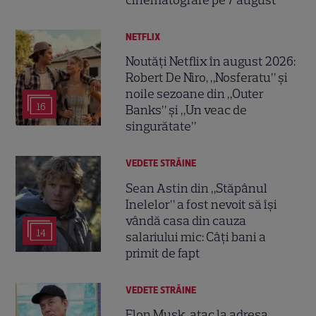
cinematografe pe 7 august
NETFLIX
Noutăți Netflix în august 2026:
Robert De Niro, „Nosferatu” și
noile sezoane din „Outer
16
Banks” și „Un veac de
singurătate”
VEDETE STRĂINE
Sean Astin din „Stăpânul
Inelelor” a fost nevoit să își
vândă casa din cauza
14
salariului mic: Câți bani a
primit de fapt
VEDETE STRĂINE
Elon Musk, atac la adresa