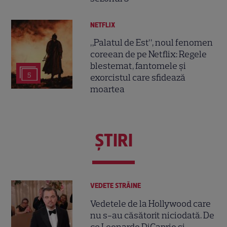
NETFLIX
„Palatul de Est”, noul fenomen
coreean de pe Netflix: Regele
blestemat, fantomele și
5
exorcistul care sfidează
moartea
ŞTIRI
VEDETE STRĂINE
Vedetele de la Hollywood care
nu s-au căsătorit niciodată. De
ce Leonardo DiCaprio și