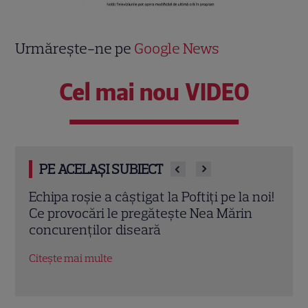
Urmărește-ne pe
Google News
Cel mai nou VIDEO
PE ACELAȘI SUBIECT
 noi!
„Fata din vis” începe la Pro TV! Tot ce
Reco
n
trebuie să știi despre serialul-fenomen
iuli
cu Çağatay Ulusoy și Demet Özdemir
Dead
nera
Citește mai multe
Citeș