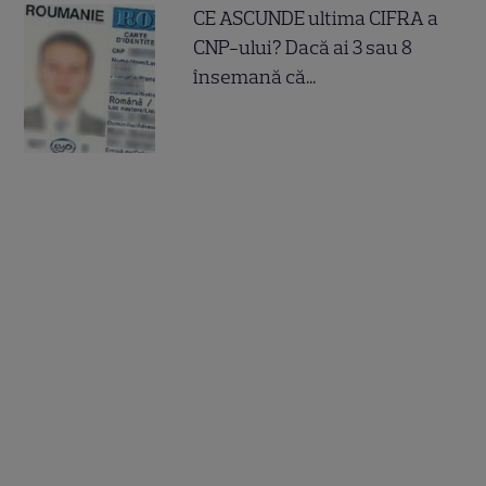
CE ASCUNDE ultima CIFRA a
CNP-ului? Dacă ai 3 sau 8
însemană că...