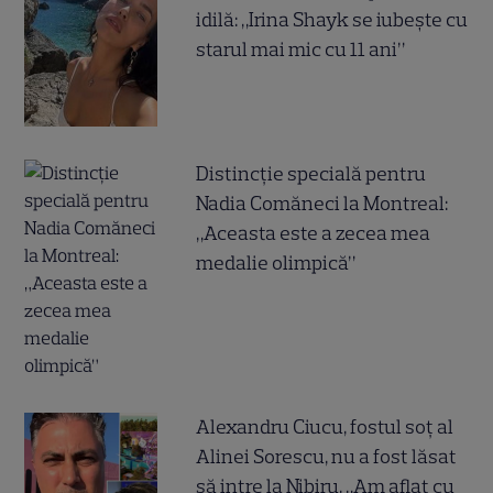
idilă: „Irina Shayk se iubește cu
starul mai mic cu 11 ani”
Distincție specială pentru
Nadia Comăneci la Montreal:
„Aceasta este a zecea mea
medalie olimpică”
Alexandru Ciucu, fostul soț al
Alinei Sorescu, nu a fost lăsat
să intre la Nibiru. „Am aflat cu