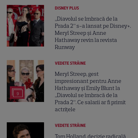
DISNEY PLUS
„Diavolul se îmbracă de la
Prada 2” s-a lansat pe Disney+.
Meryl Streep și Anne
Hathaway revin la revista
Runway
VEDETE STRĂINE
Meryl Streep, gest
impresionant pentru Anne
Hathaway și Emily Blunt la
9
„Diavolul se îmbracă de la
Prada 2”. Ce salarii ar fi primit
actrițele
VEDETE STRĂINE
Tom Holland, decizie radicală