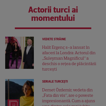
Actorii turci ai
momentului
VEDETE STRĂINE
Halit Ergenç s-a lansat în
afaceri la Londra: Actorul din
„Suleyman Magnificul” a
deschis o rețea de plăcintării
turcești
SERIALE TURCEŞTI
Demet Özdemir, vedeta din
„Fata din vis”, are o poveste
impresionantă. Cum a ajuns
12