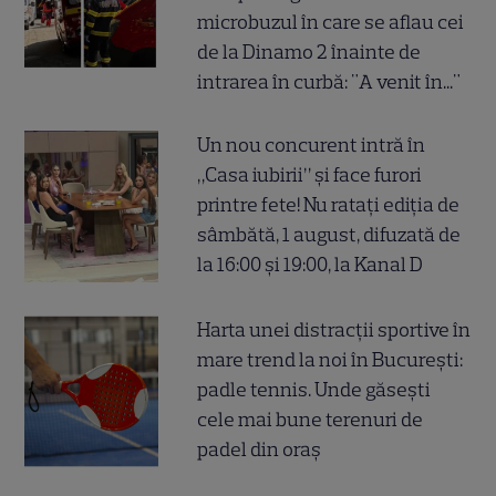
microbuzul în care se aflau cei
de la Dinamo 2 înainte de
intrarea în curbă: "A venit în..."
Un nou concurent intră în
„Casa iubirii” și face furori
printre fete! Nu ratați ediția de
sâmbătă, 1 august, difuzată de
la 16:00 și 19:00, la Kanal D
Harta unei distracții sportive în
mare trend la noi în București:
padle tennis. Unde găsești
cele mai bune terenuri de
padel din oraș