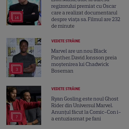
regizorului premiat cu Oscar
care a realizat documentarul
14
despre viața sa. Filmul are 232
de minute
VEDETE STRĂINE
Marvel are un nou Black
Panther. David Jonsson preia
moștenirea lui Chadwick
3
Boseman
VEDETE STRĂINE
Ryan Gosling este noul Ghost
Rider din Universul Marvel.
Anunțul făcut la Comic-Con i-
7
a entuziasmat pe fani