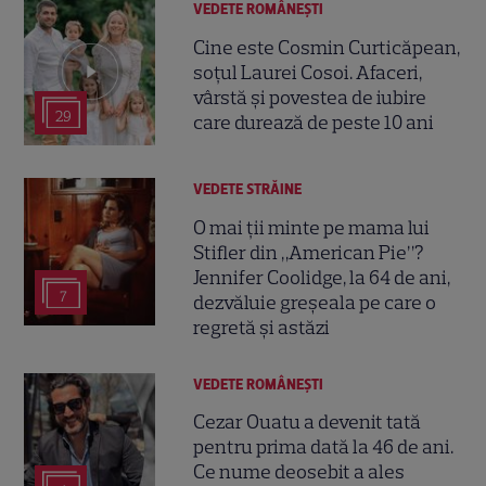
VEDETE ROMÂNEŞTI
Cine este Cosmin Curticăpean,
soțul Laurei Cosoi. Afaceri,
vârstă și povestea de iubire
29
care durează de peste 10 ani
VEDETE STRĂINE
O mai ții minte pe mama lui
Stifler din „American Pie”?
Jennifer Coolidge, la 64 de ani,
7
dezvăluie greșeala pe care o
regretă și astăzi
VEDETE ROMÂNEŞTI
Cezar Ouatu a devenit tată
pentru prima dată la 46 de ani.
Ce nume deosebit a ales