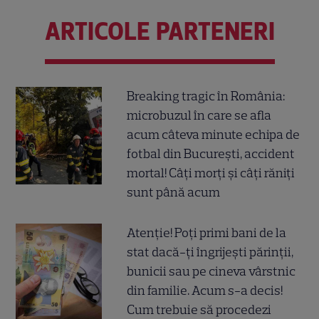
ARTICOLE PARTENERI
Breaking tragic în România:
microbuzul în care se afla
acum câteva minute echipa de
fotbal din București, accident
mortal! Câți morți și câți răniți
sunt până acum
Atenție! Poți primi bani de la
stat dacă-ți îngrijești părinții,
bunicii sau pe cineva vârstnic
din familie. Acum s-a decis!
Cum trebuie să procedezi