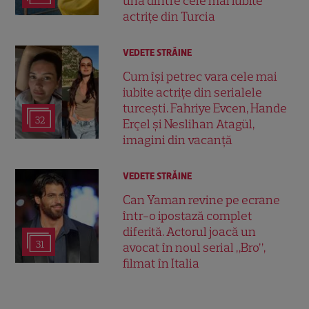
una dintre cele mai iubite
actrițe din Turcia
VEDETE STRĂINE
Cum își petrec vara cele mai
iubite actrițe din serialele
turcești. Fahriye Evcen, Hande
32
Erçel și Neslihan Atagül,
imagini din vacanță
VEDETE STRĂINE
Can Yaman revine pe ecrane
într-o ipostază complet
diferită. Actorul joacă un
31
avocat în noul serial „Bro”,
filmat în Italia